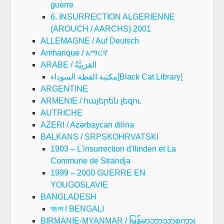
guerre
6. INSURRECTION ALGERIENNE
(AROUCH / AARCHS) 2001
ALLEMAGNE / Auf Deutsch
Amharique / አማርኛ
ARABE / العَرَبِيَّةُ
مكتبة القطة السوداء[Black Cat Library]
ARGENTINE
ARMENIE / հայերեն լեզու
AUTRICHE
AZERI / Azərbaycan dilinə
BALKANS / SRPSKOHRVATSKI
1903 – L'insurrection d'Ilinden et La
Commune de Strandja
1999 – 2000 GUERRE EN
YOUGOSLAVIE
BANGLADESH
বাংলা / BENGALI
BIRMANIE-MYANMAR / မြန်မာဘာသာစကား