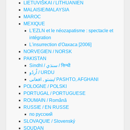
LIETUVIŠKAI / LITHUANIEN
MALAISIE/MALAYSIA
MAROC
MEXIQUE
L'EZLN et le néozapatisme : spectacle et
intégration
L'insurrection d'Oaxaca [2006]
NORVEGIEN / NORSK
PAKISTAN
Sindhī / سنڌي / सिन्धी
اُردُو / URDU
پښتو , افغانی/ PASHTO, AFGHANI
POLOGNE / POLSKI
PORTUGAL / PORTUGUESE
ROUMAIN / Română
RUSSIE / EN RUSSE
по русский
SLOVAQUIE / Slovenský
SOUDAN