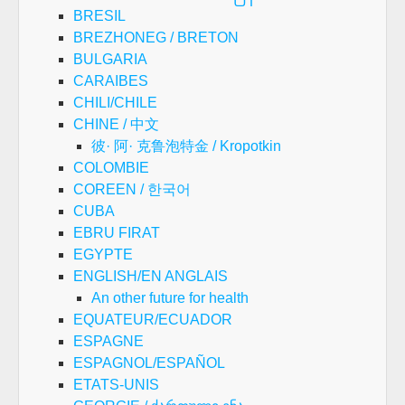
BRESIL
BREZHONEG / BRETON
BULGARIA
CARAIBES
CHILI/CHILE
CHINE / 中文
彼· 阿· 克鲁泡特金 / Kropotkin
COLOMBIE
COREEN / 한국어
CUBA
EBRU FIRAT
EGYPTE
ENGLISH/EN ANGLAIS
An other future for health
EQUATEUR/ECUADOR
ESPAGNE
ESPAGNOL/ESPAÑOL
ETATS-UNIS