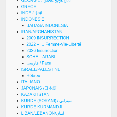
GEORGIE / ქართული ენა
GRECE
INDE / हिन्दी
INDONESIE
BAHASA INDONESIA
IRAN/AFGHANISTAN
2009 INSURRECTION
2022 – … Femme-Vie-Liberté
2026 Insurrection
SOHEIL ARABI
فارسی / Fārsī
ISRAEL/PALESTINE
Hébreu
ITALIANO
JAPONAIS /日本語
KAZAKHSTAN
KURDE (SORANI) / سۆرانی
KURDE KURMANDJI
LIBAN/LEBANON/لبنان