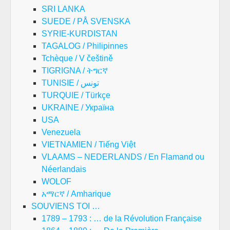
SRI LANKA
SUEDE / PÅ SVENSKA
SYRIE-KURDISTAN
TAGALOG / Philipinnes
Tchèque / V češtině
TIGRIGNA / ትግርኛ
TUNISIE / تونس
TURQUIE / Türkçe
UKRAINE / Україна
USA
Venezuela
VIETNAMIEN / Tiếng Việt
VLAAMS – NEDERLANDS / En Flamand ou
Néerlandais
WOLOF
አማርኛ / Amharique
SOUVIENS TOI …
1789 – 1793 : … de la Révolution Française