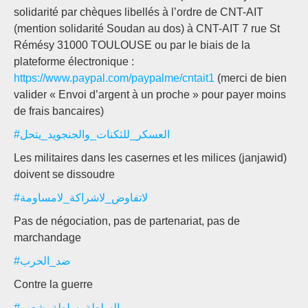
solidarité par chèques libellés à l’ordre de CNT-AIT
(mention solidarité Soudan au dos) à CNT-AIT 7 rue St
Rémésy 31000 TOULOUSE ou par le biais de la
plateforme électronique :
https://www.paypal.com/paypalme/cntait1
(merci de bien
valider « Envoi d’argent à un proche » pour payer moins
de frais bancaires)
#العسكر_للثكنات_والجنجويد_يتحل
Les militaires dans les casernes et les milices (janjawid)
doivent se dissoudre
#لاتفاوض_لاشراكة_لامساومة
Pas de négociation, pas de partenariat, pas de
marchandage
#ضد_الحرب
Contre la guerre
#السلطة_سلطة_شعب