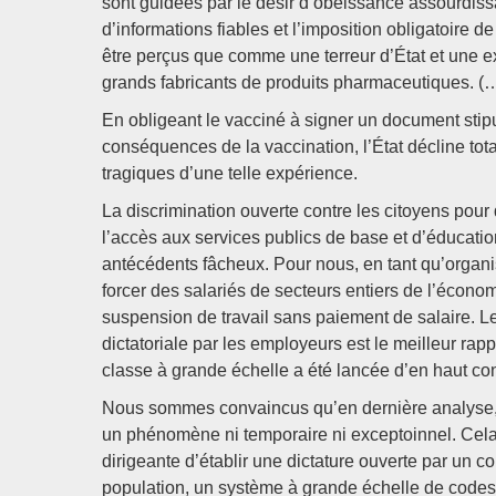
sont guidées par le désir d’obéissance assourdissa
d’informations fiables et l’imposition obligatoire d
être perçus que comme une terreur d’État et une e
grands fabricants de produits pharmaceutiques. (
En obligeant le vacciné à signer un document stipu
conséquences de la vaccination, l’État décline tot
tragiques d’une telle expérience.
La discrimination ouverte contre les citoyens pour 
l’accès aux services publics de base et d’éducatio
antécédents fâcheux. Pour nous, en tant qu’organisa
forcer des salariés de secteurs entiers de l’écono
suspension de travail sans paiement de salaire. Le
dictatoriale par les employeurs est le meilleur rap
classe à grande échelle a été lancée d’en haut con
Nous sommes convaincus qu’en dernière analyse, la
un phénomène ni temporaire ni exceptoinnel. Cela 
dirigeante d’établir une dictature ouverte par un co
population, un système à grande échelle de codes