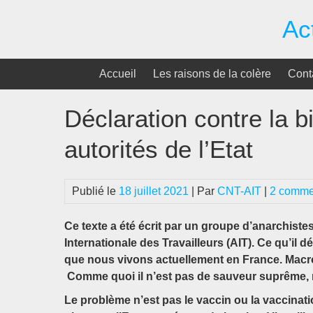
Passer
Ac
au
contenu
Accueil
Les raisons de la colère
Cont
Déclaration contre la bi
autorités de l’Etat
Publié le
18 juillet 2021
| Par
CNT-AIT
|
2 comme
Ce texte a été écrit par un groupe d’anarchiste
Internationale des Travailleurs (AIT). Ce qu’il déc
que nous vivons actuellement en France. Macr
Comme quoi il n’est pas de sauveur suprême, ni D
Le problème n’est pas le vaccin ou la vaccinatio