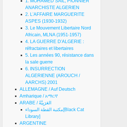
1. MOHAMED SAIL, PIONNIER
ANARCHISTE ALGERIEN
2. L'AFFAIRE MARGUERITE
ASPES (1930-1932)
3. Le Mouvement Libertaire Nord
Africain, MLNA (1951-1957)
4. LA GUERRE D'ALGERIE :
réfractaires et libertaires
5. Les années 90, résistance dans
la sale guerre
6. INSURRECTION
ALGERIENNE (AROUCH /
AARCHS) 2001
ALLEMAGNE / Auf Deutsch
Amharique / አማርኛ
ARABE / العَرَبِيَّةُ
مكتبة القطة السوداء[Black Cat
Library]
ARGENTINE