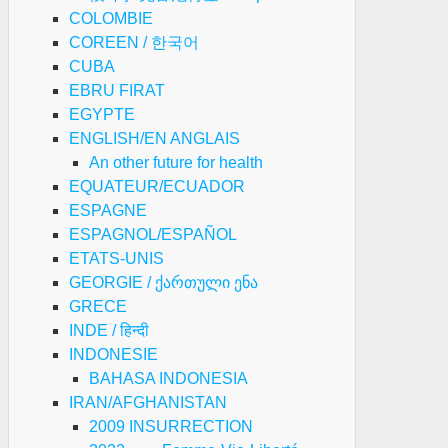
COLOMBIE
COREEN / 한국어
CUBA
EBRU FIRAT
EGYPTE
ENGLISH/EN ANGLAIS
An other future for health
EQUATEUR/ECUADOR
ESPAGNE
ESPAGNOL/ESPAÑOL
ETATS-UNIS
GEORGIE / ქართული ენა
GRECE
INDE / हिन्दी
INDONESIE
BAHASA INDONESIA
IRAN/AFGHANISTAN
2009 INSURRECTION