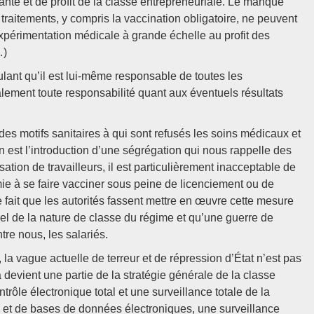
nte et de profit de la classe entrepreneuriale. Le manque
e traitements, y compris la vaccination obligatoire, ne peuvent
xpérimentation médicale à grande échelle au profit des
…)
lant qu’il est lui-même responsable de toutes les
alement toute responsabilité quant aux éventuels résultats
des motifs sanitaires à qui sont refusés les soins médicaux et
n est l’introduction d’une ségrégation qui nous rappelle des
tion de travailleurs, il est particulièrement inacceptable de
mie à se faire vacciner sous peine de licenciement ou de
 fait que les autorités fassent mettre en œuvre cette mesure
pel de la nature de classe du régime et qu’une guerre de
tre nous, les salariés.
 vague actuelle de terreur et de répression d’État n’est pas
devient une partie de la stratégie générale de la classe
ntrôle électronique total et une surveillance totale de la
 et de bases de données électroniques, une surveillance