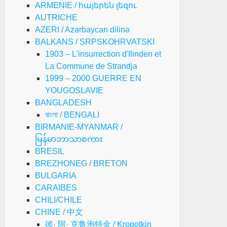
ARMENIE / հայերեն լեզու
AUTRICHE
AZERI / Azərbaycan dilinə
BALKANS / SRPSKOHRVATSKI
1903 – L'insurrection d'Ilinden et
La Commune de Strandja
1999 – 2000 GUERRE EN
YOUGOSLAVIE
BANGLADESH
বাংলা / BENGALI
BIRMANIE-MYANMAR /
မြန်မာဘာသာစကား
BRESIL
BREZHONEG / BRETON
BULGARIA
CARAIBES
CHILI/CHILE
CHINE / 中文
彼· 阿· 克鲁泡特金 / Kropotkin