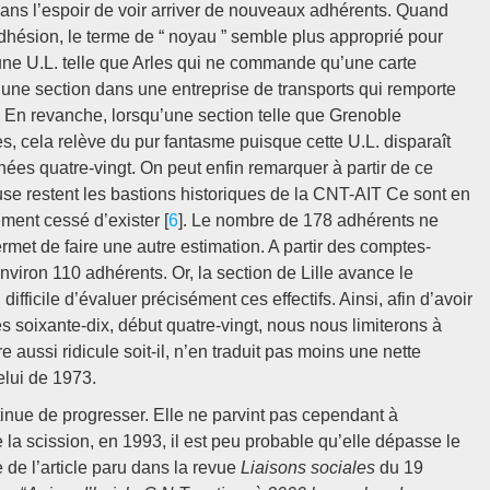
dans l’espoir de voir arriver de nouveaux adhérents. Quand
dhésion, le terme de “ noyau ” semble plus approprié pour
u’une U.L. telle que Arles qui ne commande qu’une carte
 une section dans une entreprise de transports qui remporte
 En revanche, lorsqu’une section telle que Grenoble
, cela relève du pur fantasme puisque cette U.L. disparaît
nées quatre-vingt. On peut enfin remarquer à partir de ce
use restent les bastions historiques de la CNT-AIT Ce sont en
ement cessé d’exister [
6
]. Le nombre de 178 adhérents ne
rmet de faire une autre estimation. A partir des comptes-
nviron 110 adhérents. Or, la section de Lille avance le
ifficile d’évaluer précisément ces effectifs. Ainsi, afin d’avoir
s soixante-dix, début quatre-vingt, nous nous limiterons à
aussi ridicule soit-il, n’en traduit pas moins une nette
elui de 1973.
tinue de progresser. Elle ne parvint pas cependant à
a scission, en 1993, il est peu probable qu’elle dépasse le
e de l’article paru dans la revue
Liaisons sociales
du 19