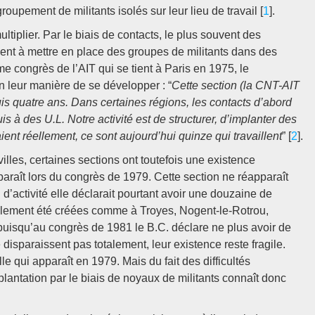
oupement de militants isolés sur leur lieu de travail [
1
].
tiplier. Par le biais de contacts, le plus souvent des
vient à mettre en place des groupes de militants dans des
me congrès de l’AIT qui se tient à Paris en 1975, le
n leur manière de se développer : “
Cette section (la CNT-AIT
uis quatre ans. Dans certaines régions, les contacts d’abord
 à des U.L. Notre activité est de structurer, d’implanter des
naient réellement, ce sont aujourd’hui quinze qui travaillent
” [
2
].
illes, certaines sections ont toutefois une existence
raît lors du congrès de 1979. Cette section ne réapparaît
d’activité elle déclarait pourtant avoir une douzaine de
galement été créées comme à Troyes, Nogent-le-Rotrou,
puisqu’au congrès de 1981 le B.C. déclare ne plus avoir de
disparaissent pas totalement, leur existence reste fragile.
 qui apparaît en 1979. Mais du fait des difficultés
plantation par le biais de noyaux de militants connaît donc