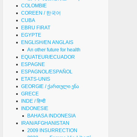
COLOMBIE
COREEN / 한국어
CUBA
EBRU FIRAT
EGYPTE
ENGLISH/EN ANGLAIS
An other future for health
EQUATEUR/ECUADOR
ESPAGNE
ESPAGNOL/ESPAÑOL
ETATS-UNIS
GEORGIE / ქართული ენა
GRECE
INDE / हिन्दी
INDONESIE
BAHASA INDONESIA
IRAN/AFGHANISTAN
2009 INSURRECTION