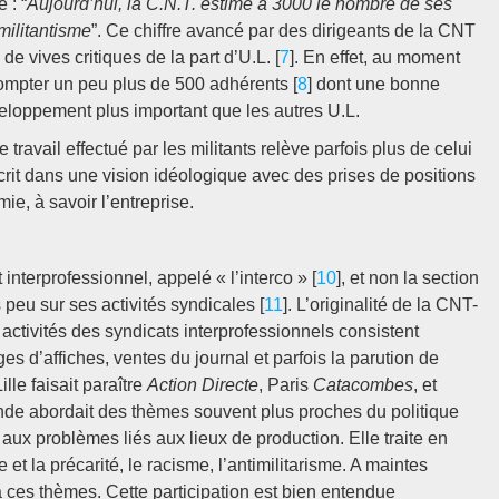
 : “
Aujourd’hui, la C.N.T. estime à 3000 le nombre de ses
militantisme
”. Ce chiffre avancé par des dirigeants de la CNT
e vives critiques de la part d’U.L. [
7
]. En effet, au moment
compter un peu plus de 500 adhérents [
8
] dont une bonne
veloppement plus important que les autres U.L.
 travail effectué par les militants relève parfois plus de celui
nscrit dans une vision idéologique avec des prises de positions
ie, à savoir l’entreprise.
interprofessionnel, appelé « l’interco » [
10
], et non la section
peu sur ses activités syndicales [
11
]. L’originalité de la CNT-
 activités des syndicats interprofessionnels consistent
es d’affiches, ventes du journal et parfois la parution de
lle faisait paraître
Action Directe
, Paris
Catacombes
, et
ande abordait des thèmes souvent plus proches du politique
ux problèmes liés aux lieux de production. Elle traite en
et la précarité, le racisme, l’antimilitarisme. A maintes
à ces thèmes. Cette participation est bien entendue