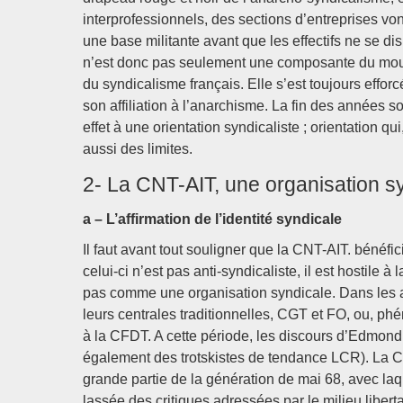
interprofessionnels, des sections d’entreprises vont
une base militante avant que les effectifs ne se d
n’est donc pas seulement une composante du mouv
du syndicalisme français. Elle s’est toujours efforc
son affiliation à l’anarchisme. La fin des années 
effet à une orientation syndicaliste ; orientation 
aussi des limites.
2- La CNT-AIT, une organisation s
a – L’affirmation de l’identité syndicale
Il faut avant tout souligner que la CNT-AIT. bénéfi
celui-ci n’est pas anti-syndicaliste, il est hosti
pas comme une organisation syndicale. Dans les an
leurs centrales traditionnelles, CGT et FO, ou, p
à la CFDT. A cette période, les discours d’Edmond 
également des trotskistes de tendance LCR). La C
grande partie de la génération de mai 68, avec laquel
lassée des critiques adressées par le milieu liberta