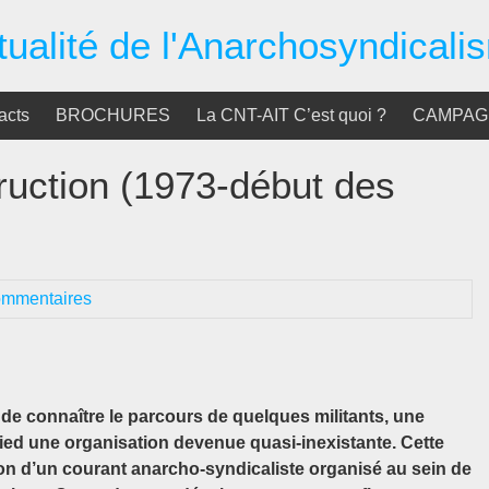
tualité de l'Anarchosyndicali
acts
BROCHURES
La CNT-AIT C’est quoi ?
CAMPAGN
truction (1973-début des
ommentaires
 de connaître le parcours de quelques militants, une
pied une organisation devenue quasi-inexistante. Cette
ction d’un courant anarcho-syndicaliste organisé au sein de