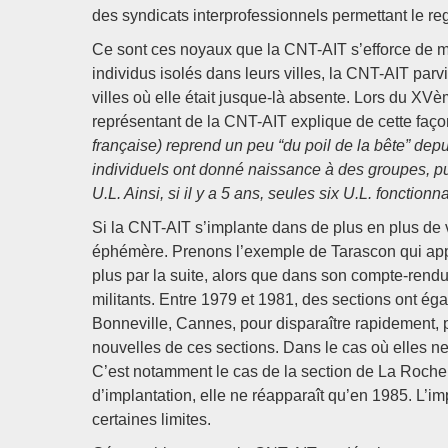
des syndicats interprofessionnels permettant le regr
Ce sont ces noyaux que la CNT-AIT s’efforce de mul
individus isolés dans leurs villes, la CNT-AIT par
villes où elle était jusque-là absente. Lors du XVè
représentant de la CNT-AIT explique de cette faço
française) reprend un peu “du poil de la bête” dep
individuels ont donné naissance à des groupes, puis
U.L. Ainsi, si il y a 5 ans, seules six U.L. fonction
Si la CNT-AIT s’implante dans de plus en plus de v
éphémère. Prenons l’exemple de Tarascon qui appa
plus par la suite, alors que dans son compte-rendu 
militants. Entre 1979 et 1981, des sections ont é
Bonneville, Cannes, pour disparaître rapidement, 
nouvelles de ces sections. Dans le cas où elles ne 
C’est notamment le cas de la section de La Rochelle
d’implantation, elle ne réapparaît qu’en 1985. L’im
certaines limites.