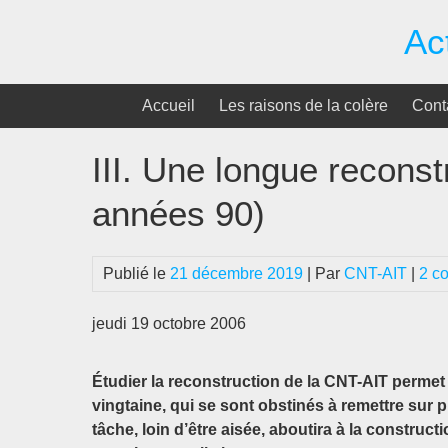
Passer
Ac
au
contenu
Accueil
Les raisons de la colère
Cont
III. Une longue recons
années 90)
Publié le
21 décembre 2019
| Par
CNT-AIT
|
2 c
jeudi 19 octobre 2006
Étudier la reconstruction de la CNT-AIT permet
vingtaine, qui se sont obstinés à remettre sur 
tâche, loin d’être aisée, aboutira à la constru