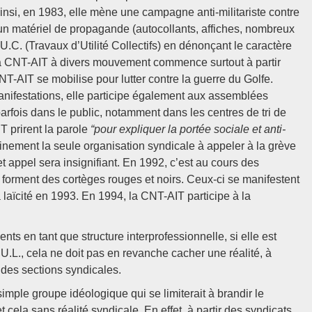
nsi, en 1983, elle mène une campagne anti-militariste contre
 un matériel de propagande (autocollants, affiches, nombreux
T.U.C. (Travaux d’Utilité Collectifs) en dénonçant le caractère
e la CNT-AIT à divers mouvement commence surtout à partir
NT-AIT se mobilise pour lutter contre la guerre du Golfe.
nifestations, elle participe également aux assemblées
arfois dans le public, notamment dans les centres de tri de
T prirent la parole
“pour expliquer la portée sociale et anti-
rtainement la seule organisation syndicale à appeler à la grève
t appel sera insignifiant. En 1992, c’est au cours des
 forment des cortèges rouges et noirs. Ceux-ci se manifestent
laïcité en 1993. En 1994, la CNT-AIT participe à la
s en tant que structure interprofessionnelle, si elle est
U.L., cela ne doit pas en revanche cacher une réalité, à
r des sections syndicales.
simple groupe idéologique qui se limiterait à brandir le
 cela sans réalité syndicale. En effet, à partir des syndicats