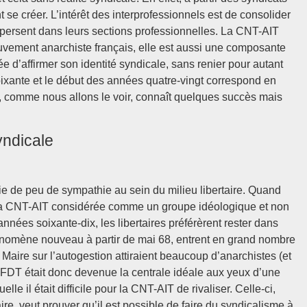
 se créer. L’intérêt des interprofessionnels est de consolider
ispersent dans leurs sections professionnelles. La CNT-AIT
ement anarchiste français, elle est aussi une composante
ée d’affirmer son identité syndicale, sans renier pour autant
soixante et le début des années quatre-vingt correspond en
qui, comme nous allons le voir, connaît quelques succès mais
yndicale
cie de peu de sympathie au sein du milieu libertaire. Quand
le à la CNT-AIT considérée comme un groupe idéologique et non
nées soixante-dix, les libertaires préférèrent rester dans
hénomène nouveau à partir de mai 68, entrent en grand nombre
Maire sur l’autogestion attiraient beaucoup d’anarchistes (et
FDT était donc devenue la centrale idéale aux yeux d’une
le il était difficile pour la CNT-AIT de rivaliser. Celle-ci,
ire, veut prouver qu’il est possible de faire du syndicalisme à