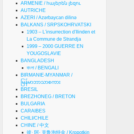
ARMENIE / հայերեն լեզու
AUTRICHE
AZERI / Azərbaycan dilinə
BALKANS / SRPSKOHRVATSKI
1903 – L'insurrection d'Ilinden et
La Commune de Strandja
1999 – 2000 GUERRE EN
YOUGOSLAVIE
BANGLADESH
বাংলা / BENGALI
BIRMANIE-MYANMAR /
မြန်မာဘာသာစကား
BRESIL
BREZHONEG / BRETON
BULGARIA
CARAIBES
CHILI/CHILE
CHINE / 中文
彼· 阿· 克鲁泡特金 / Kropotkin