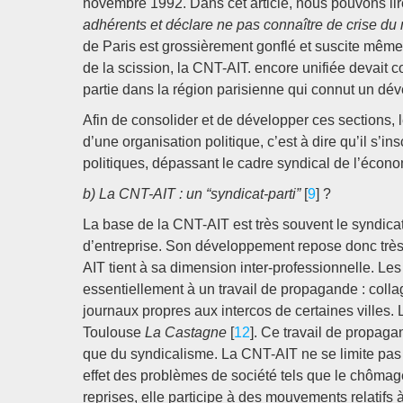
novembre 1992. Dans cet article, nous pouvons lire
adhérents et déclare ne pas connaître de crise du 
de Paris est grossièrement gonflé et suscite même d
de la scission, la CNT-AIT. encore unifiée devait 
partie dans la région parisienne qui connut un dé
Afin de consolider et de développer ces sections, le
d’une organisation politique, c’est à dire qu’il s’i
politiques, dépassant le cadre syndical de l’économ
b) La CNT-AIT : un “syndicat-parti”
[
9
] ?
La base de la CNT-AIT est très souvent le syndicat 
d’entreprise. Son développement repose donc très 
AIT tient à sa dimension inter-professionnelle. Les
essentiellement à un travail de propagande : collag
journaux propres aux intercos de certaines villes. Li
Toulouse
La Castagne
[
12
]. Ce travail de propag
que du syndicalisme. La CNT-AIT ne se limite pas a
effet des problèmes de société tels que le chômage 
reprises, elle participe à des mouvements relatifs 