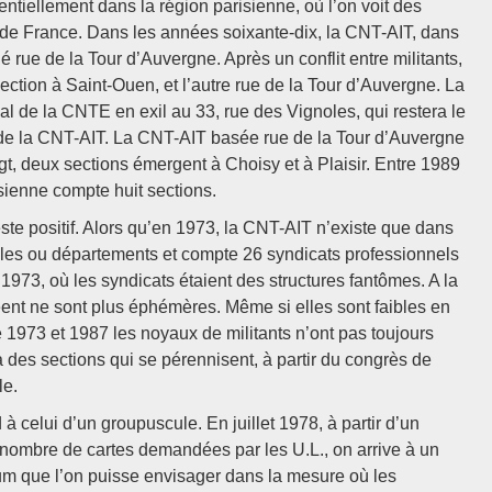
iellement dans la région parisienne, où l’on voit des
e de France. Dans les années soixante-dix, la CNT-AIT, dans
ué rue de la Tour d’Auvergne. Après un conflit entre militants,
ction à Saint-Ouen, et l’autre rue de la Tour d’Auvergne. La
al de la CNTE en exil au 33, rue des Vignoles, qui restera le
e de la CNT-AIT. La CNT-AIT basée rue de la Tour d’Auvergne
gt, deux sections émergent à Choisy et à Plaisir. Entre 1989
sienne compte huit sections.
reste positif. Alors qu’en 1973, la CNT-AIT n’existe que dans
illes ou départements et compte 26 syndicats professionnels
 1973, où les syndicats étaient des structures fantômes. A la
réent ne sont plus éphémères. Même si elles sont faibles en
re 1973 et 1987 les noyaux de militants n’ont pas toujours
 à des sections qui se pérennisent, à partir du congrès de
le.
 celui d’un groupuscule. En juillet 1978, à partir d’un
du nombre de cartes demandées par les U.L., on arrive à un
um que l’on puisse envisager dans la mesure où les