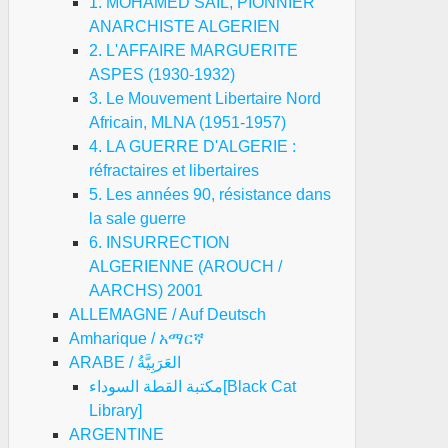
1. MOHAMED SAIL, PIONNIER
ANARCHISTE ALGERIEN
2. L'AFFAIRE MARGUERITE
ASPES (1930-1932)
3. Le Mouvement Libertaire Nord
Africain, MLNA (1951-1957)
4. LA GUERRE D'ALGERIE :
réfractaires et libertaires
5. Les années 90, résistance dans
la sale guerre
6. INSURRECTION
ALGERIENNE (AROUCH /
AARCHS) 2001
ALLEMAGNE / Auf Deutsch
Amharique / አማርኛ
ARABE / العَرَبِيَّةُ
مكتبة القطة السوداء[Black Cat
Library]
ARGENTINE