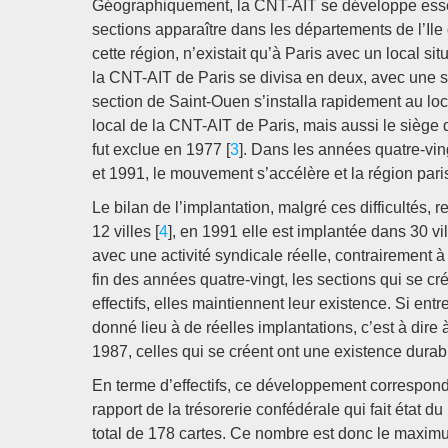
Géographiquement, la CNT-AIT se développe essent
sections apparaître dans les départements de l’Il
cette région, n’existait qu’à Paris avec un local sit
la CNT-AIT de Paris se divisa en deux, avec une se
section de Saint-Ouen s’installa rapidement au loc
local de la CNT-AIT de Paris, mais aussi le sièg
fut exclue en 1977 [
3
]. Dans les années quatre-vin
et 1991, le mouvement s’accélère et la région pari
Le bilan de l’implantation, malgré ces difficultés, 
12 villes [
4
], en 1991 elle est implantée dans 30 v
avec une activité syndicale réelle, contrairement à
fin des années quatre-vingt, les sections qui se c
effectifs, elles maintiennent leur existence. Si ent
donné lieu à de réelles implantations, c’est à dire
1987, celles qui se créent ont une existence durab
En terme d’effectifs, ce développement correspond à
rapport de la trésorerie confédérale qui fait état 
total de 178 cartes. Ce nombre est donc le maxim