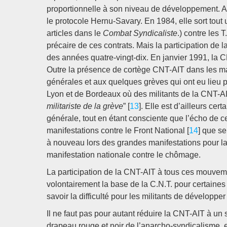
proportionnelle à son niveau de développement. Ai
le protocole Hernu-Savary. En 1984, elle sort tout
articles dans le
Combat Syndicaliste
.) contre les 
précaire de ces contrats. Mais la participation d
des années quatre-vingt-dix. En janvier 1991, la C
Outre la présence de cortège CNT-AIT dans les ma
générales et aux quelques grèves qui ont eu lieu p
Lyon et de Bordeaux où des militants de la CNT-AI
militariste de la grève
” [
13
]. Elle est d’ailleurs ce
générale, tout en étant consciente que l’écho de ce
manifestations contre le Front National [
14
] que se
à nouveau lors des grandes manifestations pour la 
manifestation nationale contre le chômage.
La participation de la CNT-AIT à tous ces mouvement
volontairement la base de la C.N.T. pour certaines 
savoir la difficulté pour les militants de développe
Il ne faut pas pour autant réduire la CNT-AIT à un 
drapeau rouge et noir de l’anarcho-syndicalisme, et