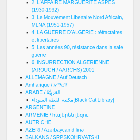
2. L'AFFAIRE MARGUERITE ASPES
(1930-1932)
3. Le Mouvement Libertaire Nord Africain,
MLNA (1951-1957)
4. LA GUERRE D'ALGERIE : réfractaires
et libertaires
5. Les années 90, résistance dans la sale
guerre
6. INSURRECTION ALGERIENNE
(AROUCH / AARCHS) 2001
ALLEMAGNE / Auf Deutsch
Amharique / አማርኛ
ARABE / العَرَبِيَّةُ
مكتبة القطة السوداء[Black Cat Library]
ARGENTINE
ARMENIE / հայերեն լեզու
AUTRICHE
AZERI / Azərbaycan dilinə
BALKANS / SRPSKOHRVATSKI