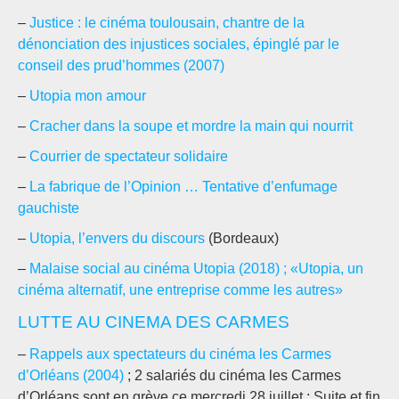
–
Justice : le cinéma toulousain, chantre de la
dénonciation des injustices sociales, épinglé par le
conseil des prud’hommes (2007)
–
Utopia mon amour
–
Cracher dans la soupe et mordre la main qui nourrit
–
Courrier de spectateur solidaire
–
La fabrique de l’Opinion … Tentative d’enfumage
gauchiste
–
Utopia, l’envers du discours
(Bordeaux)
–
Malaise social au cinéma Utopia (2018) ; «Utopia, un
cinéma alternatif, une entreprise comme les autres»
LUTTE AU CINEMA DES CARMES
–
Rappels aux spectateurs du cinéma les Carmes
d’Orléans (2004)
; 2 salariés du cinéma les Carmes
d’Orléans sont en grève ce mercredi 28 juillet ; Suite et fin