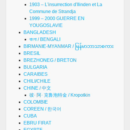
1903 – L'insurrection d'Ilinden et La
Commune de Strandja
1999 – 2000 GUERRE EN
YOUGOSLAVIE
BANGLADESH
বাংলা / BENGALI
BIRMANIE-MYANMAR / မြန်မာဘာသာစကား
BRESIL
BREZHONEG / BRETON
BULGARIA
CARAIBES
CHILI/CHILE
CHINE / 中文
彼· 阿· 克鲁泡特金 / Kropotkin
COLOMBIE
COREEN / 한국어
CUBA
EBRU FIRAT
EGYPTE