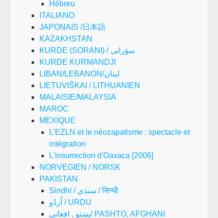
Hébreu
ITALIANO
JAPONAIS /日本語
KAZAKHSTAN
KURDE (SORANI) / سۆرانی
KURDE KURMANDJI
LIBAN/LEBANON/لبنان
LIETUVIŠKAI / LITHUANIEN
MALAISIE/MALAYSIA
MAROC
MEXIQUE
L'EZLN et le néozapatisme : spectacle et
intégration
L'insurrection d'Oaxaca [2006]
NORVEGIEN / NORSK
PAKISTAN
Sindhī / سنڌي / सिन्धी
اُردُو / URDU
پښتو , افغانی/ PASHTO, AFGHANI