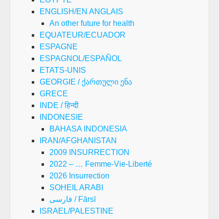
ENGLISH/EN ANGLAIS
An other future for health
EQUATEUR/ECUADOR
ESPAGNE
ESPAGNOL/ESPAÑOL
ETATS-UNIS
GEORGIE / ქართული ენა
GRECE
INDE / हिन्दी
INDONESIE
BAHASA INDONESIA
IRAN/AFGHANISTAN
2009 INSURRECTION
2022 – … Femme-Vie-Liberté
2026 Insurrection
SOHEIL ARABI
فارسی / Fārsī
ISRAEL/PALESTINE