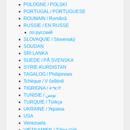
POLOGNE / POLSKI
PORTUGAL / PORTUGUESE
ROUMAIN / Română
RUSSIE / EN RUSSE
по русский
SLOVAQUIE / Slovenský
SOUDAN
SRI LANKA
SUEDE / PÅ SVENSKA
SYRIE-KURDISTAN
TAGALOG / Philipinnes
Tchèque / V češtině
TIGRIGNA / ትግርኛ
TUNISIE / تونس
TURQUIE / Türkçe
UKRAINE / Україна
USA
Venezuela
VIETNAMIEN / Tiếng Việt