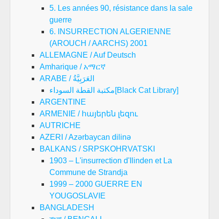
5. Les années 90, résistance dans la sale
guerre
6. INSURRECTION ALGERIENNE
(AROUCH / AARCHS) 2001
ALLEMAGNE / Auf Deutsch
Amharique / አማርኛ
ARABE / العَرَبِيَّةُ
مكتبة القطة السوداء[Black Cat Library]
ARGENTINE
ARMENIE / հայերեն լեզու
AUTRICHE
AZERI / Azərbaycan dilinə
BALKANS / SRPSKOHRVATSKI
1903 – L'insurrection d'Ilinden et La
Commune de Strandja
1999 – 2000 GUERRE EN
YOUGOSLAVIE
BANGLADESH