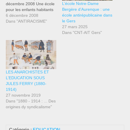
L’école Notre-Dame
décembre 2008 Une école
Bergère d’Aurenque : une
pour les enfants habitants
école antirépublicaine dans
dans l’ancien foyer
6 décembre 2008
le Gers
Sonacotra d’Argenteuil.
Dans "ANTIRACISME"
27 mars 2025
Rassemblement samedi 6
Dans "CNT-AIT Gers"
décembre 2008 à 9h
devant la Mairie
d’Argenteuil. Malgré nos
différentes démarches
auprès de la Mairie et de
l’Inspection Académique du
Val…
LES ANARCHISTES ET
L’EDUCATION SOUS
JULES FERRY (1880-
1914)
27 novembre 2019
Dans "1880 - 1914 : ... Des
origines dy syndicalisme"
Catégorie :
EDUCATION