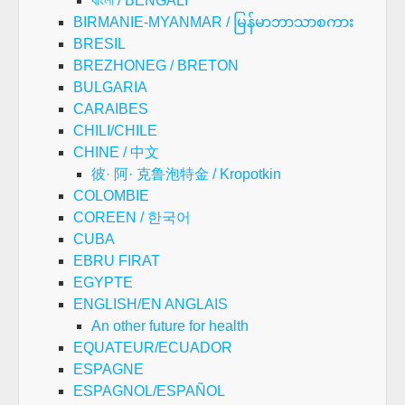
বাংলা / BENGALI
BIRMANIE-MYANMAR / မြန်မာဘာသာစကား
BRESIL
BREZHONEG / BRETON
BULGARIA
CARAIBES
CHILI/CHILE
CHINE / 中文
彼· 阿· 克鲁泡特金 / Kropotkin
COLOMBIE
COREEN / 한국어
CUBA
EBRU FIRAT
EGYPTE
ENGLISH/EN ANGLAIS
An other future for health
EQUATEUR/ECUADOR
ESPAGNE
ESPAGNOL/ESPAÑOL