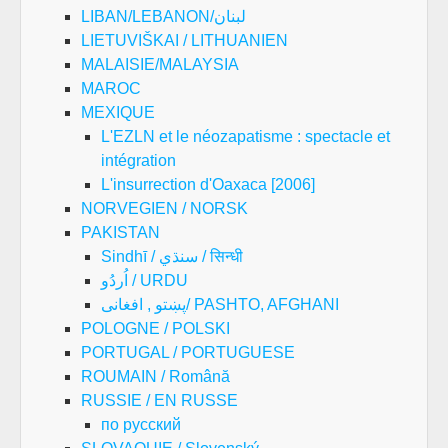
LIBAN/LEBANON/لبنان
LIETUVIŠKAI / LITHUANIEN
MALAISIE/MALAYSIA
MAROC
MEXIQUE
L'EZLN et le néozapatisme : spectacle et
intégration
L'insurrection d'Oaxaca [2006]
NORVEGIEN / NORSK
PAKISTAN
Sindhī / سنڌي / सिन्धी
اُردُو / URDU
پښتو , افغانی/ PASHTO, AFGHANI
POLOGNE / POLSKI
PORTUGAL / PORTUGUESE
ROUMAIN / Română
RUSSIE / EN RUSSE
по русский