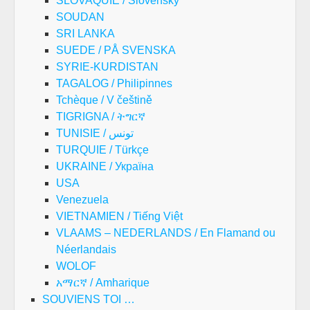
SLOVAQUIE / Slovenský
SOUDAN
SRI LANKA
SUEDE / PÅ SVENSKA
SYRIE-KURDISTAN
TAGALOG / Philipinnes
Tchèque / V češtině
TIGRIGNA / ትግርኛ
TUNISIE / تونس
TURQUIE / Türkçe
UKRAINE / Україна
USA
Venezuela
VIETNAMIEN / Tiếng Việt
VLAAMS – NEDERLANDS / En Flamand ou
Néerlandais
WOLOF
አማርኛ / Amharique
SOUVIENS TOI …