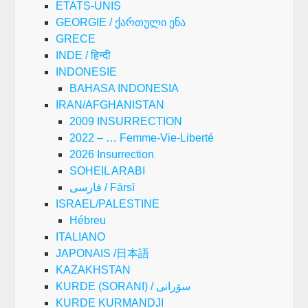
ETATS-UNIS
GEORGIE / ქართული ენა
GRECE
INDE / हिन्दी
INDONESIE
BAHASA INDONESIA
IRAN/AFGHANISTAN
2009 INSURRECTION
2022 – … Femme-Vie-Liberté
2026 Insurrection
SOHEIL ARABI
فارسی / Fārsī
ISRAEL/PALESTINE
Hébreu
ITALIANO
JAPONAIS /日本語
KAZAKHSTAN
KURDE (SORANI) / سۆرانی
KURDE KURMANDJI