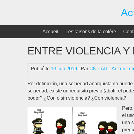
Passer
Ac
au
contenu
Accueil
Les raisons de la colère
Cont
ENTRE VIOLENCIA Y
Publié le
13 juin 2019
| Par
CNT-AIT
|
Aucun co
Por definición, una sociedad anarquista no puede a
sociedad, existe un requisito previo (abolir el pod
poder? ¿Con o sin violencia? ¿Con violencia?
Pero,
el us
una s
pregu