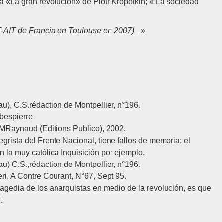
ma «La gran revolución» de Piotr Kropotkin; « La sociedad
NT-AIT de Francia en Toulouse en 2007)_
»
au), C.S.rédaction de Montpellier, n°196.
obespierre
 J.MRaynaud (Editions Publico), 2002.
tegrista del Frente Nacional, tiene fallos de memoria: el
la muy católica Inquisición por ejemplo.
au) C.S.,rédaction de Montpellier, n°196.
neri, A Contre Courant, N°67, Sept 95.
ragedia de los anarquistas en medio de la revolución, es que
.