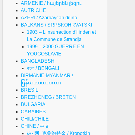
ARMENIE / հայերեն լեզու
AUTRICHE
AZERI / Azərbaycan dilinə
BALKANS / SRPSKOHRVATSKI
1903 – L'insurrection d'Ilinden et
La Commune de Strandja
1999 – 2000 GUERRE EN
YOUGOSLAVIE
BANGLADESH
বাংলা / BENGALI
BIRMANIE-MYANMAR /
မြန်မာဘာသာစကား
BRESIL
BREZHONEG / BRETON
BULGARIA
CARAIBES
CHILI/CHILE
CHINE / 中文
彼· 阿· 克鲁泡特金 / Kropotkin