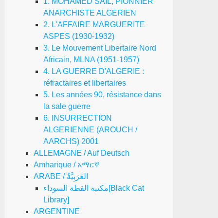
1. MOHAMED SAIL, PIONNIER
ANARCHISTE ALGERIEN
2. L'AFFAIRE MARGUERITE
ASPES (1930-1932)
3. Le Mouvement Libertaire Nord
Africain, MLNA (1951-1957)
4. LA GUERRE D'ALGERIE :
réfractaires et libertaires
5. Les années 90, résistance dans
la sale guerre
6. INSURRECTION
ALGERIENNE (AROUCH /
AARCHS) 2001
ALLEMAGNE / Auf Deutsch
Amharique / አማርኛ
ARABE / العَرَبِيَّةُ
مكتبة القطة السوداء[Black Cat
Library]
ARGENTINE