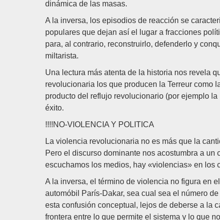
dinámica de las masas.
A la inversa, los episodios de reacción se caracte
populares que dejan así el lugar a fracciones polí
para, al contrario, reconstruirlo, defenderlo y conq
miltarista.
Una lectura más atenta de la historia nos revela 
revolucionaria los que producen la Terreur como l
producto del reflujo revolucionario (por ejemplo la
éxito.
!!!!NO-VIOLENCIA Y POLITICA
La violencia revolucionaria no es más que la canti
Pero el discurso dominante nos acostumbra a un co
escuchamos los medios, hay «violencias» en los co
A la inversa, el término de violencia no figura en el
automóbil París-Dakar, sea cual sea el número de 
esta confusión conceptual, lejos de deberse a la ca
frontera entre lo que permite el sistema y lo que n