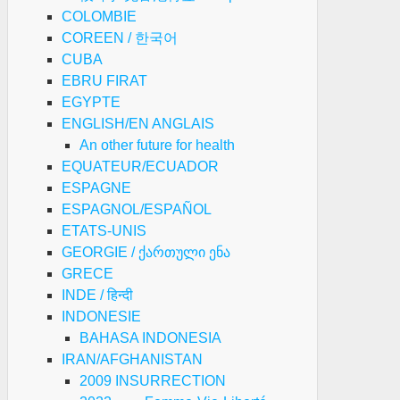
COLOMBIE
COREEN / 한국어
CUBA
EBRU FIRAT
EGYPTE
ENGLISH/EN ANGLAIS
An other future for health
EQUATEUR/ECUADOR
ESPAGNE
ESPAGNOL/ESPAÑOL
ETATS-UNIS
GEORGIE / ქართული ენა
GRECE
INDE / हिन्दी
INDONESIE
BAHASA INDONESIA
IRAN/AFGHANISTAN
2009 INSURRECTION