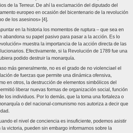
ios de la Terreur. De ahí la exclamación del diputado del
lamento europeo en ocasión del bicentenario de la revolución
o de los asesinos» [4].
puntar en la historia los momentos de ruptura – que sea en
n abandona su papel pasivo para pasar a la acción. Es lo
olución» muestra la importancia de la acción directa de las
lucionarios. Efectivamente, si la Revolución de 1789 fue una
ubiera podido destruir la monarquía.
aso más generalmente, no es el grado de no violenciael el
elación de fuerzas que permite una dinámica ofensiva,
mo en otros, la destrucción de elementos simbólicos del
mitió liberar nuevas formas de organización social, función
de los individuos. Por lo demás, que la toma una fortaleza o
a monarquía o del nacional-comunismo nos autoriza a decir que
idad.
ndo el nivel de conciencia es insuficiente, podemos asistir
 la victoria, pueden sin embargo informarnos sobre la