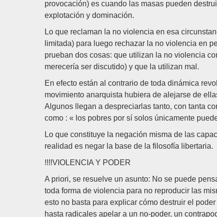
provocación) es cuando las masas pueden destruir
explotación y dominación.
Lo que reclaman la no violencia en esa circunstan
limitada) para luego rechazar la no violencia en pe
prueban dos cosas: que utilizan la no violencia c
merecería ser discutido) y que la utilizan mal.
En efecto están al contrario de toda dinámica rev
movimiento anarquista hubiera de alejarse de ella
Algunos llegan a despreciarlas tanto, con tanta co
como : « los pobres por sí solos únicamente pueden
Lo que constituye la negación misma de las capa
realidad es negar la base de la filosofía libertaria.
!!!!VIOLENCIA Y PODER
A priori, se resuelve un asunto: No se puede pensa
toda forma de violencia para no reproducir las mi
esto no basta para explicar cómo destruir el pod
hasta radicales apelar a un no-poder, un contrapo