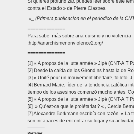
Si quieres profundizar, puedes leer sobre este te
contra el Estado » de Pierre Clastres.
»
_ (Primera publicacion en el periodico de la C
==============
Para saber más sobre anarquismo y no violencia
:http://anarchismenonviolence2.org/
==============
[1] « A propos de la lutte armée » Jipé (CNT-AIT P
[2] Desde la caída de los Girondins hasta la de R
[3] « Unité pour un mouvement libertaire, folleto,
[4] Bernard Marie, líder de la tendencia católica in
tiempo de los asesinos comenzó mucho antes. Con 
[5] « A propos de la lutte armée » Jipé (CNT-AIT P
[6] » Qu’est-ce que le prolétariat ? « , Cercle Ber
[7] Alexandre Berkmann escribía con razón: « La t
son incapaces de encontrar su lugar y su actividad
Partager :