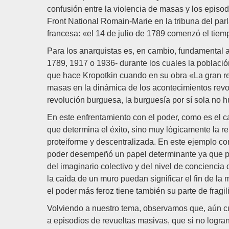
confusión entre la violencia de masas y los episod
Front National Romain-Marie en la tribuna del par
francesa: «el 14 de julio de 1789 comenzó el tiemp
Para los anarquistas es, en cambio, fundamental a
1789, 1917 o 1936- durante los cuales la població
que hace Kropotkin cuando en su obra «La gran rev
masas en la dinámica de los acontecimientos revo
revolución burguesa, la burguesía por sí sola no h
En este enfrentamiento con el poder, como es el c
que determina el éxito, sino muy lógicamente la r
proteiforme y descentralizada. En este ejemplo co
poder desempeñó un papel determinante ya que per
del imaginario colectivo y del nivel de conciencia 
la caída de un muro puedan significar el fin de l
el poder más feroz tiene también su parte de fragil
Volviendo a nuestro tema, observamos que, aún cua
a episodios de revueltas masivas, que si no logran