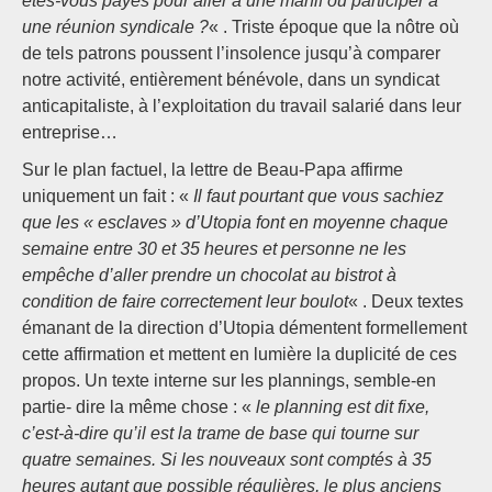
êtes-vous payés pour aller à une manif ou participer à
une réunion syndicale ?
« . Triste époque que la nôtre où
de tels patrons poussent l’insolence jusqu’à comparer
notre activité, entièrement bénévole, dans un syndicat
anticapitaliste, à l’exploitation du travail salarié dans leur
entreprise…
Sur le plan factuel, la lettre de Beau-Papa affirme
uniquement un fait : «
Il faut pourtant que vous sachiez
que les « esclaves » d’Utopia font en moyenne chaque
semaine entre 30 et 35 heures et personne ne les
empêche d’aller prendre un chocolat au bistrot à
condition de faire correctement leur boulot
« . Deux textes
émanant de la direction d’Utopia démentent formellement
cette affirmation et mettent en lumière la duplicité de ces
propos. Un texte interne sur les plannings, semble-en
partie- dire la même chose : «
le planning est dit fixe,
c’est-à-dire qu’il est la trame de base qui tourne sur
quatre semaines. Si les nouveaux sont comptés à 35
heures autant que possible régulières, le plus anciens