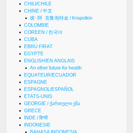
CHILI/CHILE
CHINE / 中文
彼· 阿· 克鲁泡特金 / Kropotkin
COLOMBIE
COREEN / 한국어
CUBA
EBRU FIRAT
EGYPTE
ENGLISH/EN ANGLAIS
An other future for health
EQUATEUR/ECUADOR
ESPAGNE
ESPAGNOL/ESPAÑOL
ETATS-UNIS
GEORGIE / ქართული ენა
GRECE
INDE / हिन्दी
INDONESIE
BAHASA INDONESIA