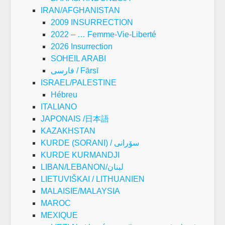
IRAN/AFGHANISTAN
2009 INSURRECTION
2022 – … Femme-Vie-Liberté
2026 Insurrection
SOHEIL ARABI
فارسی / Fārsī
ISRAEL/PALESTINE
Hébreu
ITALIANO
JAPONAIS /日本語
KAZAKHSTAN
KURDE (SORANI) / سۆرانی
KURDE KURMANDJI
LIBAN/LEBANON/لبنان
LIETUVIŠKAI / LITHUANIEN
MALAISIE/MALAYSIA
MAROC
MEXIQUE