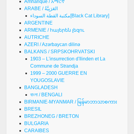
Amharique / አማርኛ
ARABE / العَرَبِيَّةُ
مكتبة القطة السوداء[Black Cat Library]
ARGENTINE
ARMENIE / հայերեն լեզու
AUTRICHE
AZERI / Azərbaycan dilinə
BALKANS / SRPSKOHRVATSKI
1903 – L'insurrection d'Ilinden et La
Commune de Strandja
1999 – 2000 GUERRE EN
YOUGOSLAVIE
BANGLADESH
বাংলা / BENGALI
BIRMANIE-MYANMAR / မြန်မာဘာသာစကား
BRESIL
BREZHONEG / BRETON
BULGARIA
CARAIBES