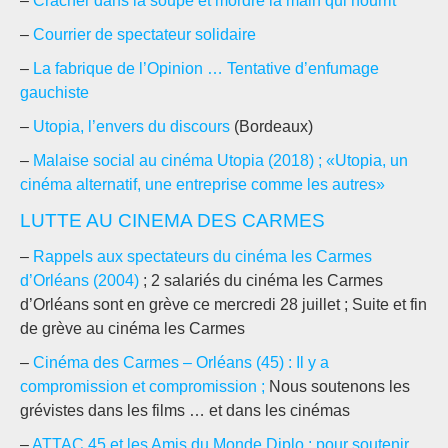
–
Cracher dans la soupe et mordre la main qui nourrit
–
Courrier de spectateur solidaire
–
La fabrique de l’Opinion … Tentative d’enfumage
gauchiste
–
Utopia, l’envers du discours
(Bordeaux)
–
Malaise social au cinéma Utopia (2018) ; «Utopia, un
cinéma alternatif, une entreprise comme les autres»
LUTTE AU CINEMA DES CARMES
–
Rappels aux spectateurs du cinéma les Carmes
d’Orléans (2004)
; 2 salariés du cinéma les Carmes
d’Orléans sont en grève ce mercredi 28 juillet ; Suite et fin
de grève au cinéma les Carmes
–
Cinéma des Carmes – Orléans (45) : Il y a
compromission et compromission ;
Nous soutenons les
grévistes dans les films … et dans les cinémas
–
ATTAC 45 et les Amis du Monde Diplo : pour soutenir