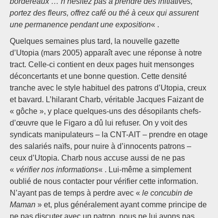
bordereaux … n’hésitez pas à prendre des initiatives,
portez des fleurs, offrez café ou thé à ceux qui assurent
une permanence pendant une exposition
« .
Quelques semaines plus tard, la nouvelle gazette
d’Utopia (mars 2005) apparaît avec une réponse à notre
tract. Celle-ci contient en deux pages huit mensonges
déconcertants et une bonne question. Cette densité
tranche avec le style habituel des patrons d’Utopia, creux
et bavard. L’hilarant Charb, véritable Jacques Faizant de
« gôche », y place quelques-uns des désopilants chefs-
d’œuvre que le Figaro a dû lui refuser. On y voit des
syndicats manipulateurs – la CNT-AIT – prendre en otage
des salariés naïfs, pour nuire à d’innocents patrons –
ceux d’Utopia. Charb nous accuse aussi de ne pas
«
vérifier nos informations
« . Lui-même a simplement
oublié de nous contacter pour vérifier cette information.
N’ayant pas de temps à perdre avec «
le concubin de
Maman
» et, plus généralement ayant comme principe de
ne pas discuter avec un patron, nous ne lui avons pas