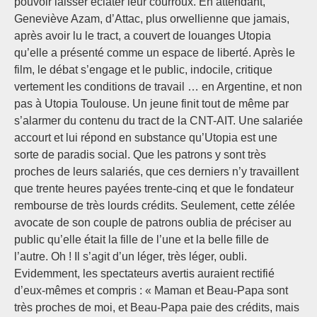
pouvoir laisser éclater leur courroux. En attendant,
Geneviève Azam, d’Attac, plus orwellienne que jamais,
après avoir lu le tract, a couvert de louanges Utopia
qu’elle a présenté comme un espace de liberté. Après le
film, le débat s’engage et le public, indocile, critique
vertement les conditions de travail … en Argentine, et non
pas à Utopia Toulouse. Un jeune finit tout de même par
s’alarmer du contenu du tract de la CNT-AIT. Une salariée
accourt et lui répond en substance qu’Utopia est une
sorte de paradis social. Que les patrons y sont très
proches de leurs salariés, que ces derniers n’y travaillent
que trente heures payées trente-cinq et que le fondateur
rembourse de très lourds crédits. Seulement, cette zélée
avocate de son couple de patrons oublia de préciser au
public qu’elle était la fille de l’une et la belle fille de
l’autre. Oh ! Il s’agit d’un léger, très léger, oubli.
Evidemment, les spectateurs avertis auraient rectifié
d’eux-mêmes et compris : « Maman et Beau-Papa sont
très proches de moi, et Beau-Papa paie des crédits, mais