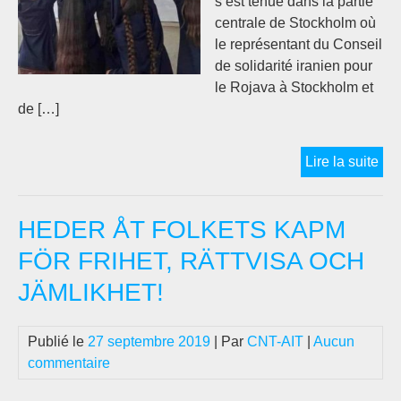
s’est tenue dans la partie
centrale de Stockholm où
le représentant du Conseil
de solidarité iranien pour
le Rojava à Stockholm et
de […]
Déc
Lire la suite
de
soli
HEDER ÅT FOLKETS KAPM
et
de
FÖR FRIHET, RÄTTVISA OCH
sou
JÄMLIKHET!
aux
lutt
pop
Publié le
27 septembre 2019
| Par
CNT-AIT
|
Aucun
en
commentaire
Ira
et