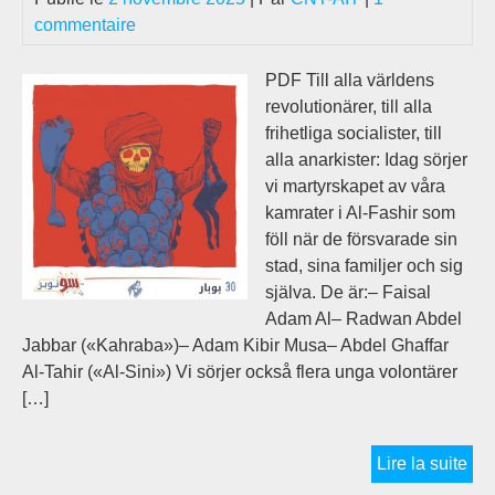
commentaire
PDF Till alla världens
revolutionärer, till alla
frihetliga socialister, till
alla anarkister: Idag sörjer
vi martyrskapet av våra
kamrater i Al-Fashir som
föll när de försvarade sin
stad, sina familjer och sig
själva. De är:– Faisal
Adam Al– Radwan Abdel
Jabbar («Kahraba»)– Adam Kibir Musa– Abdel Ghaffar
Al-Tahir («Al-Sini») Vi sörjer också flera unga volontärer
[…]
Utt
Lire la suite
frå