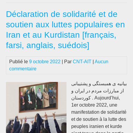
de
Déclaration de solidarité et de
Ana
Gr
soutien aux luttes populaires en
i
Iran et au Kurdistan [français,
Su
:
farsi, anglais, suédois]
Fol
i
Publié le
9 octobre 2022
| Par
CNT-AIT
|
Aucun
Su
commentaire
بیانیه ی همبستگی و پشتیبانی
از مبارزات مردم در ایران و
کوردستان . Aujourd’hui,
1er octobre 2022, une
manifestation de solidarité
et de soutien à la lutte des
peuples iranien et kurde