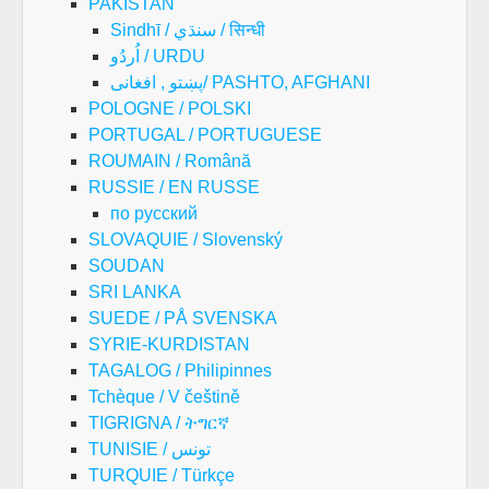
PAKISTAN
Sindhī / سنڌي / सिन्धी
اُردُو / URDU
پښتو , افغانی/ PASHTO, AFGHANI
POLOGNE / POLSKI
PORTUGAL / PORTUGUESE
ROUMAIN / Română
RUSSIE / EN RUSSE
по русский
SLOVAQUIE / Slovenský
SOUDAN
SRI LANKA
SUEDE / PÅ SVENSKA
SYRIE-KURDISTAN
TAGALOG / Philipinnes
Tchèque / V češtině
TIGRIGNA / ትግርኛ
TUNISIE / تونس
TURQUIE / Türkçe