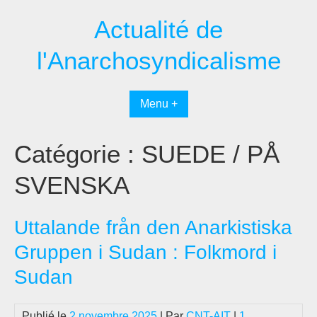
Passer
Actualité de
au
contenu
l'Anarchosyndicalisme
Menu +
Catégorie :
SUEDE / PÅ
SVENSKA
Uttalande från den Anarkistiska
Gruppen i Sudan : Folkmord i
Sudan
Publié le
2 novembre 2025
| Par
CNT-AIT
|
1