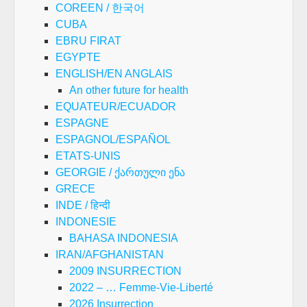
COREEN / 한국어
CUBA
EBRU FIRAT
EGYPTE
ENGLISH/EN ANGLAIS
An other future for health
EQUATEUR/ECUADOR
ESPAGNE
ESPAGNOL/ESPAÑOL
ETATS-UNIS
GEORGIE / ქართული ენა
GRECE
INDE / हिन्दी
INDONESIE
BAHASA INDONESIA
IRAN/AFGHANISTAN
2009 INSURRECTION
2022 – … Femme-Vie-Liberté
2026 Insurrection