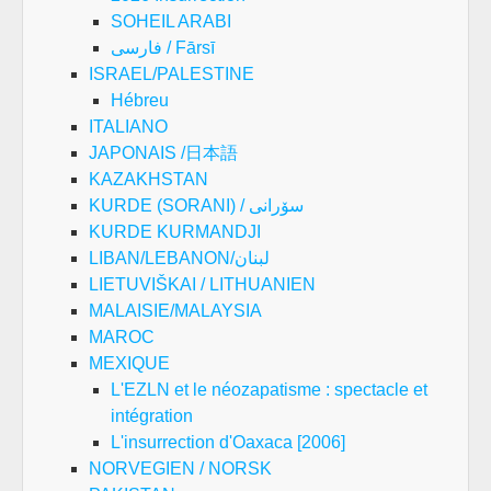
SOHEIL ARABI
فارسی / Fārsī
ISRAEL/PALESTINE
Hébreu
ITALIANO
JAPONAIS /日本語
KAZAKHSTAN
KURDE (SORANI) / سۆرانی
KURDE KURMANDJI
LIBAN/LEBANON/لبنان
LIETUVIŠKAI / LITHUANIEN
MALAISIE/MALAYSIA
MAROC
MEXIQUE
L'EZLN et le néozapatisme : spectacle et
intégration
L'insurrection d'Oaxaca [2006]
NORVEGIEN / NORSK