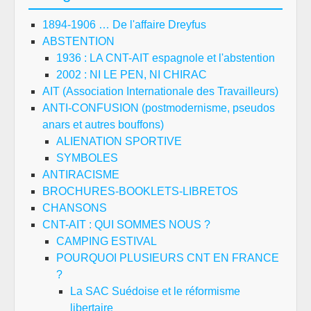
RÄ
1894-1906 … De l'affaire Dreyfus
OC
ABSTENTION
JÄ
1936 : LA CNT-AIT espagnole et l'abstention
2002 : NI LE PEN, NI CHIRAC
AIT (Association Internationale des Travailleurs)
ANTI-CONFUSION (postmodernisme, pseudos
anars et autres bouffons)
ALIENATION SPORTIVE
SYMBOLES
ANTIRACISME
BROCHURES-BOOKLETS-LIBRETOS
CHANSONS
CNT-AIT : QUI SOMMES NOUS ?
CAMPING ESTIVAL
POURQUOI PLUSIEURS CNT EN FRANCE
?
La SAC Suédoise et le réformisme
libertaire