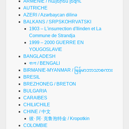
ARMENIE / հայերեն լեզու
AUTRICHE
AZERI / Azərbaycan dilinə
BALKANS / SRPSKOHRVATSKI
1903 – L'insurrection d'Ilinden et La
Commune de Strandja
1999 – 2000 GUERRE EN
YOUGOSLAVIE
BANGLADESH
বাংলা / BENGALI
BIRMANIE-MYANMAR / မြန်မာဘာသာစကား
BRESIL
BREZHONEG / BRETON
BULGARIA
CARAIBES
CHILI/CHILE
CHINE / 中文
彼· 阿· 克鲁泡特金 / Kropotkin
COLOMBIE