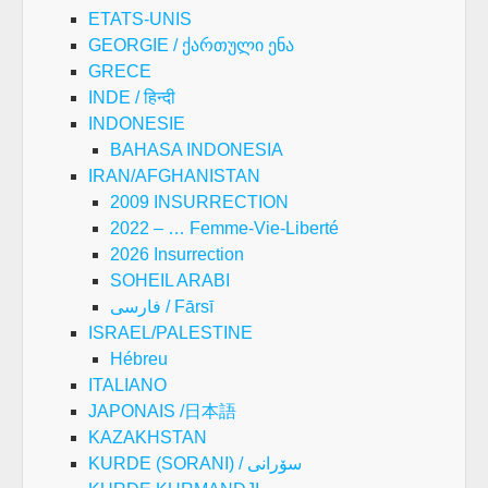
ETATS-UNIS
GEORGIE / ქართული ენა
GRECE
INDE / हिन्दी
INDONESIE
BAHASA INDONESIA
IRAN/AFGHANISTAN
2009 INSURRECTION
2022 – … Femme-Vie-Liberté
2026 Insurrection
SOHEIL ARABI
فارسی / Fārsī
ISRAEL/PALESTINE
Hébreu
ITALIANO
JAPONAIS /日本語
KAZAKHSTAN
KURDE (SORANI) / سۆرانی