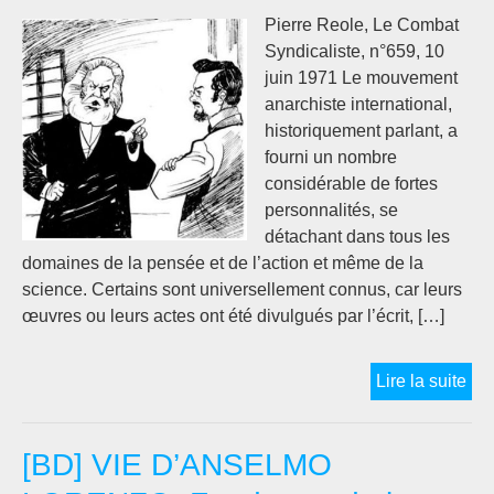
Pierre Reole, Le Combat
Syndicaliste, n°659, 10
juin 1971 Le mouvement
anarchiste international,
historiquement parlant, a
fourni un nombre
considérable de fortes
personnalités, se
détachant dans tous les
domaines de la pensée et de l’action et même de la
science. Certains sont universellement connus, car leurs
œuvres ou leurs actes ont été divulgués par l’écrit, […]
An
Lire la suite
Lor
et
[BD] VIE D’ANSELMO
Kar
Ma