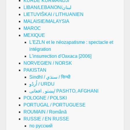
KURDE KURMANDJI
LIBAN/LEBANON/لبنان
LIETUVIŠKAI / LITHUANIEN
MALAISIE/MALAYSIA
MAROC
MEXIQUE
L'EZLN et le néozapatisme : spectacle et
intégration
L'insurrection d'Oaxaca [2006]
NORVEGIEN / NORSK
PAKISTAN
Sindhī / سنڌي / सिन्धी
اُردُو / URDU
پښتو , افغانی/ PASHTO, AFGHANI
POLOGNE / POLSKI
PORTUGAL / PORTUGUESE
ROUMAIN / Română
RUSSIE / EN RUSSE
по русский