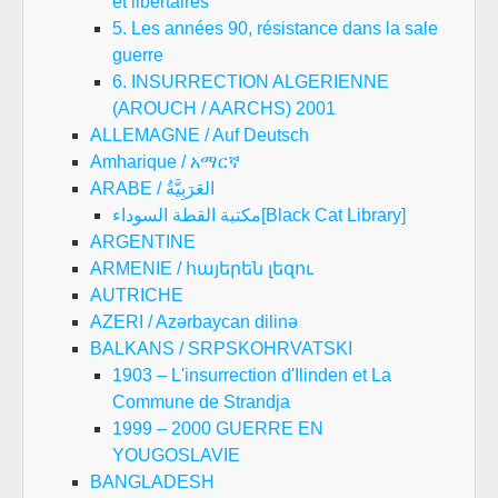
et libertaires
5. Les années 90, résistance dans la sale
guerre
6. INSURRECTION ALGERIENNE
(AROUCH / AARCHS) 2001
ALLEMAGNE / Auf Deutsch
Amharique / አማርኛ
ARABE / العَرَبِيَّةُ
مكتبة القطة السوداء[Black Cat Library]
ARGENTINE
ARMENIE / հայերեն լեզու
AUTRICHE
AZERI / Azərbaycan dilinə
BALKANS / SRPSKOHRVATSKI
1903 – L'insurrection d'Ilinden et La
Commune de Strandja
1999 – 2000 GUERRE EN
YOUGOSLAVIE
BANGLADESH