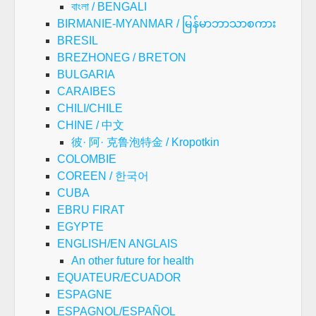
বাংলা / BENGALI
BIRMANIE-MYANMAR / မြန်မာဘာသာစကား
BRESIL
BREZHONEG / BRETON
BULGARIA
CARAIBES
CHILI/CHILE
CHINE / 中文
彼· 阿· 克鲁泡特金 / Kropotkin
COLOMBIE
COREEN / 한국어
CUBA
EBRU FIRAT
EGYPTE
ENGLISH/EN ANGLAIS
An other future for health
EQUATEUR/ECUADOR
ESPAGNE
ESPAGNOL/ESPAÑOL