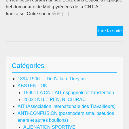
hebdomadaire de Midi-pyrénées de la CNT-AIT
francaise. Outre son intérêt […]
[BD
Lire la suite
VIE
D’
LO
Fon
Catégories
de
la
1894-1906 … De l'affaire Dreyfus
sec
ABSTENTION
esp
1936 : LA CNT-AIT espagnole et l'abstention
de
2002 : NI LE PEN, NI CHIRAC
la
AIT (Association Internationale des Travailleurs)
pre
ANTI-CONFUSION (postmodernisme, pseudos
Int
anars et autres bouffons)
ALIENATION SPORTIVE