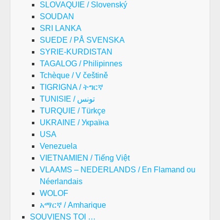
SLOVAQUIE / Slovenský
SOUDAN
SRI LANKA
SUEDE / PÅ SVENSKA
SYRIE-KURDISTAN
TAGALOG / Philipinnes
Tchèque / V češtině
TIGRIGNA / ትግርኛ
TUNISIE / تونس
TURQUIE / Türkçe
UKRAINE / Україна
USA
Venezuela
VIETNAMIEN / Tiếng Việt
VLAAMS – NEDERLANDS / En Flamand ou
Néerlandais
WOLOF
አማርኛ / Amharique
SOUVIENS TOI …