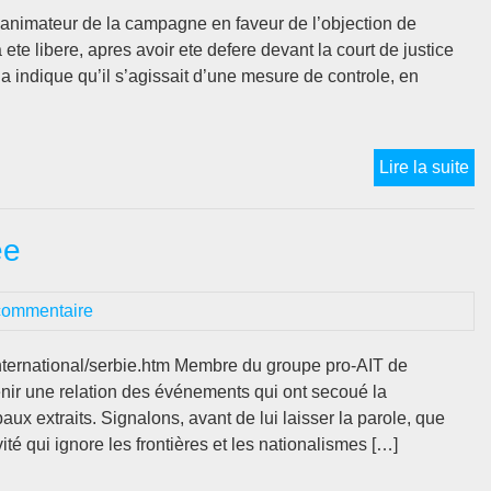
et animateur de la campagne en faveur de l’objection de
te libere, apres avoir ete defere devant la court de justice
a indique qu’il s’agissait d’une mesure de controle, en
20
Lire la suite
02
04
ée
–
So
au
commentaire
ant
Yo
r/international/serbie.htm Membre du groupe pro-AIT de
nir une relation des événements qui ont secoué la
ux extraits. Signalons, avant de lui laisser la parole, que
é qui ignore les frontières et les nationalismes […]