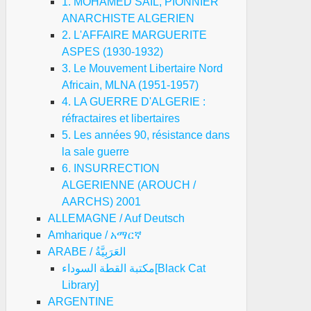
1. MOHAMED SAIL, PIONNIER
ANARCHISTE ALGERIEN
2. L'AFFAIRE MARGUERITE
ASPES (1930-1932)
3. Le Mouvement Libertaire Nord
Africain, MLNA (1951-1957)
4. LA GUERRE D'ALGERIE :
réfractaires et libertaires
5. Les années 90, résistance dans
la sale guerre
6. INSURRECTION
ALGERIENNE (AROUCH /
AARCHS) 2001
ALLEMAGNE / Auf Deutsch
Amharique / አማርኛ
ARABE / العَرَبِيَّةُ
مكتبة القطة السوداء[Black Cat
Library]
ARGENTINE