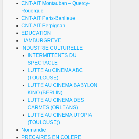
CNT-AIT Montauban – Quercy-
rbie
Rouergue
CNT-AIT Paris-Banlieue
olution
CNT-AIT Perpignan
nfisquée
EDUCATION
HAMBURGREVE
INDUSTRIE CULTURELLE
INTERMITTENTS DU
SPECTACLE
LUTTE Au CINEMA ABC
(TOULOUSE)
LUTTE AU CINEMA BABYLON
KINO (BERLIN)
LUTTE AU CINEMA DES
claration
CARMES (ORLEANS)
LUTTE AU CINEMA UTOPIA
r
(TOULOUSE))
I
Normandie
PRECAIRES EN COLERE