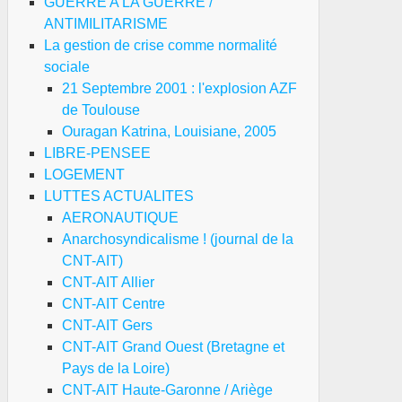
GUERRE A LA GUERRE /
ANTIMILITARISME
La gestion de crise comme normalité
sociale
21 Septembre 2001 : l'explosion AZF
de Toulouse
Ouragan Katrina, Louisiane, 2005
01-
LIBRE-PENSEE
-
LOGEMENT
LUTTES ACTUALITES
AERONAUTIQUE
utien
Anarchosyndicalisme ! (journal de la
x
CNT-AIT)
imilitaristes
CNT-AIT Allier
ugoslaves
CNT-AIT Centre
CNT-AIT Gers
CNT-AIT Grand Ouest (Bretagne et
Pays de la Loire)
CNT-AIT Haute-Garonne / Ariège