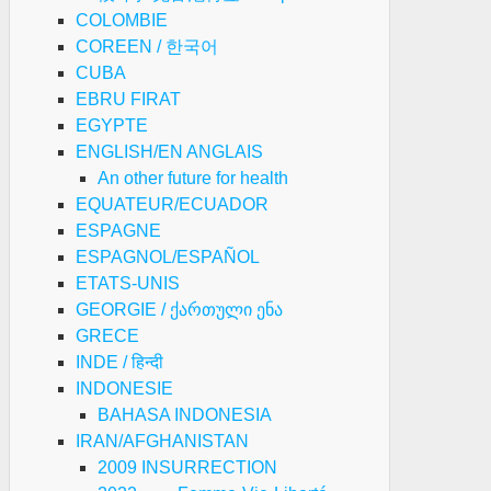
COLOMBIE
COREEN / 한국어
CUBA
EBRU FIRAT
EGYPTE
ENGLISH/EN ANGLAIS
An other future for health
EQUATEUR/ECUADOR
ESPAGNE
ESPAGNOL/ESPAÑOL
ETATS-UNIS
GEORGIE / ქართული ენა
GRECE
INDE / हिन्दी
INDONESIE
BAHASA INDONESIA
IRAN/AFGHANISTAN
2009 INSURRECTION