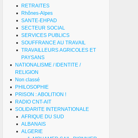
ZAVISNOST
RETRAITES
onfédération
Rhônes-Alpes
ndicale
SANTE-EHPAD
dépendante
SECTEUR SOCIAL
SERVICES PUBLICS
rbie)
SOUFFRANCE AU TRAVAIL
TRAVAILLEURS AGRICOLES ET
PAYSANS
pel
NATIONALISME / IDENTITE /
RELIGION
Non classé
NG
PHILOSOPHIE
PRISON : ABOLITION !
lgrade
RADIO CNT-AIT
SOLIDARITE INTERNATIONALE
AFRIQUE DU SUD
ALBANAIS
ALGERIE