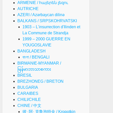
ARMENIE / հայերեն լեզու
AUTRICHE
AZERI / Azərbaycan dilinə
BALKANS / SRPSKOHRVATSKI
1903 – L'insurrection d'Ilinden et
La Commune de Strandja
1999 – 2000 GUERRE EN
YOUGOSLAVIE
BANGLADESH
বাংলা / BENGALI
BIRMANIE-MYANMAR /
မြန်မာဘာသာစကား
BRESIL
BREZHONEG / BRETON
BULGARIA
CARAIBES
CHILI/CHILE
CHINE / 中文
彼· 阿· 克鲁泡特金 / Kropotkin