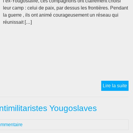
l’ex-Yougoslavie, ces compagnons ont clairement choisi
leur camp : celui de paix, par dessus les frontières. Pendant
la guerre , ils ont animé courageusement un réseau qui
réunissait […]
L’
Lire la suite
en
Cr
timilitaristes Yougoslaves
(2
20
ommentaire