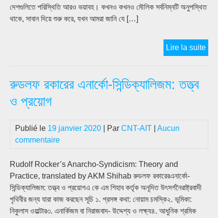
দেশগুলিতে পরিস্থিতি আরও ভয়াবহ। কখনও কখনও মৌলিক সর্বনিম্নটি অনুপস্থিত
থাকে, সাবান দিয়ে শুরু করে, যখন আমরা জানি যে […]
CO
Lire la suite
19
–
রুডলফ রকারের এনার্কো-সিন্ডিক্যালিজম: তত্ত্ব
বঙ্গদ
কর্মী
ও প্রয়োগ
সাথে
একাত্
Publié le
19 janvier 2020
| Par
CNT-AIT
|
Aucun
commentaire
Rudolf Rocker’s Anarcho-Syndicism: Theory and
Practice, translated by AKM Shihab রুডলফ রকারেরএনার্কো-
সিন্ডিক্যালিজম: তত্ত্ব ও প্রয়োগএ কে এম শিহাব কর্তৃক অনূদিত উৎসর্গনৈরাষ্ট্রবাদী
পৃথিবীর জন্য যারা কাজ করছেন সূচি ১. প্রসঙ্গ কথা: নোয়াম চমস্কি২. ভূমিকা:
নিকুলাস ওয়াল্টার৩. এনার্কিজম বা নিরাজবাদ- উদ্দেশ্য ও লক্ষ্য৪. আধুনিক শ্রমিক