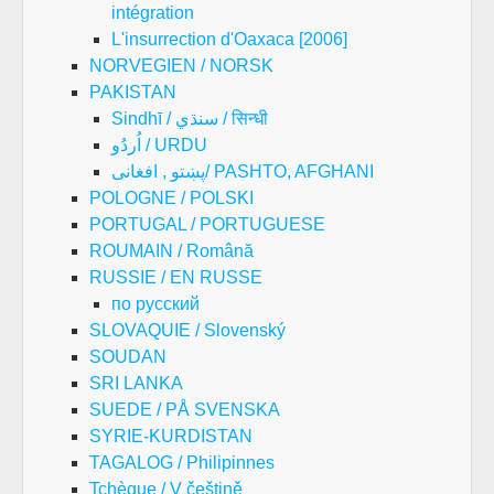
intégration
L'insurrection d'Oaxaca [2006]
NORVEGIEN / NORSK
PAKISTAN
Sindhī / سنڌي / सिन्धी
اُردُو / URDU
پښتو , افغانی/ PASHTO, AFGHANI
POLOGNE / POLSKI
PORTUGAL / PORTUGUESE
ROUMAIN / Română
RUSSIE / EN RUSSE
по русский
SLOVAQUIE / Slovenský
SOUDAN
SRI LANKA
SUEDE / PÅ SVENSKA
SYRIE-KURDISTAN
TAGALOG / Philipinnes
Tchèque / V češtině