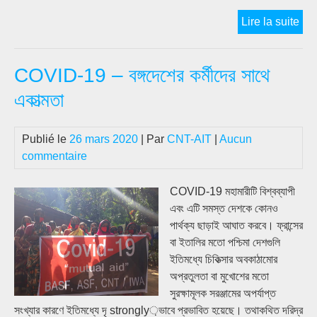
Cov
Lire la suite
19:
Wa
COVID-19 – বঙ্গদেশের কর্মীদের সাথে
Fa
Ma
একাত্মতা
Dist
এনার্
Publié le
26 mars 2020
| Par
CNT-AIT
|
Aucun
সিন্ডি
commentaire
ফেড
COVID-19 মহামারীটি বিশ্বব্যাপী
এবং এটি সমস্ত দেশকে কোনও
পার্থক্য ছাড়াই আঘাত করবে। ফ্রান্সের
বা ইতালির মতো পশ্চিমা দেশগুলি
ইতিমধ্যে চিকিত্সার অবকাঠামোর
অপ্রতুলতা বা মুখোশের মতো
সুরক্ষামূলক সরঞ্জামের অপর্যাপ্ত
সংখ্যার কারণে ইতিমধ্যে দৃ strongly়ভাবে প্রভাবিত হয়েছে। তথাকথিত দরিদ্র