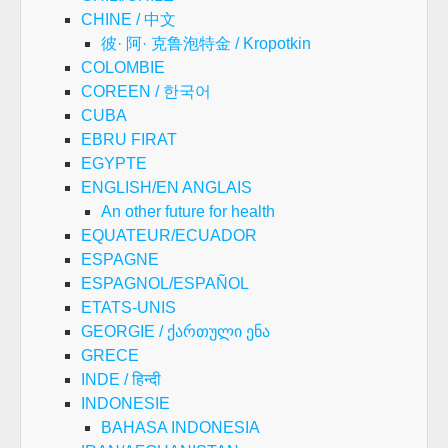
CHINE / 中文
彼· 阿· 克鲁泡特金 / Kropotkin
COLOMBIE
COREEN / 한국어
CUBA
EBRU FIRAT
EGYPTE
ENGLISH/EN ANGLAIS
An other future for health
EQUATEUR/ECUADOR
ESPAGNE
ESPAGNOL/ESPAÑOL
ETATS-UNIS
GEORGIE / ქართული ენა
GRECE
INDE / हिन्दी
INDONESIE
BAHASA INDONESIA