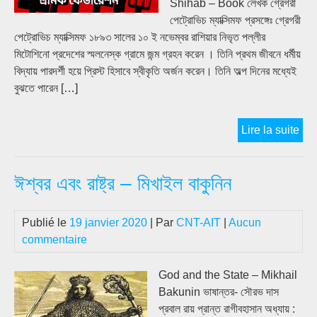
Shihab – Book লেখক গ্রেগরী
পেট্রোভিচ ম্যাক্সিমফ প্রসঙ্গেঃ গ্রেগরী
পেট্রোভিচ ম্যাক্সিমফ ১৮৯৩ সালের ১০ ই নভেম্বর রাশিয়ার নিভৃত পল্লীর
মিটোশিনো প্রদেশের স্মলনেস্ক গ্রামে জন্ম গ্রহন করেন । তিনি প্রথম জীবনে ধর্মীয়
বিদ্যায় পারদর্শী হয়ে প্রিস্ট হিসাবে স্বীকৃতি অর্জন করেন। তিনি অল্প দিনের মধ্যেই
বুঝতে পারেন […]
গ্রেগ
Lire la suite
পেট্
ম্যাক
ঈশ্বর এবং রাষ্ট্র – মিখাইল বাকুনিন
প্রণ
প্রোগ
অব
Publié le
19 janvier 2020
| Par
CNT-AIT
|
Aucun
এনার্
commentaire
সিন্ড
God and the State – Mikhail
Bakunin ভাষান্তর- সৌরভ দাস
প্রবাল রায় প্রান্ত রাগীবহাসান অধ্যায় :