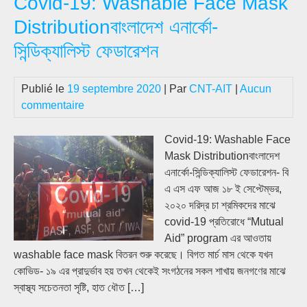
Covid-19: Washable Face Mask
–
Distributionবাংলাদেশ এনার্কো-
(বি
সিন্ডিক্যালিস্ট ফেডারেশন
এ
এস
এফ)
Publié le
19 septembre 2020
| Par
CNT-AIT
|
Aucun
এর
commentaire
লক্ষ্য
নীতি
Covid-19: Washable Face
ও
Mask Distributionবাংলাদেশ
সংবি
এনার্কো-সিন্ডিক্যালিস্ট ফেডারেশন- বি
এ এস এফ আজ ১৮ ই সেপ্টেম্ভর,
২০২০ দরিদ্র চা শ্রমিকদের মাঝে
covid-19 প্রতিরোধে “Mutual
Aid” program এর আওতায়
washable face mask বিতরন শুরু করেছে। বিগত মার্চ মাস থেকে যখন
কোভিড- ১৯ এর প্রাদুর্ভাব হয় তখন থেকেই সংগঠনের সকল শাখায় জনগণের মাঝে
স্বাস্থ্য সচেতনতা সৃষ্টি, হাত ধৌত […]