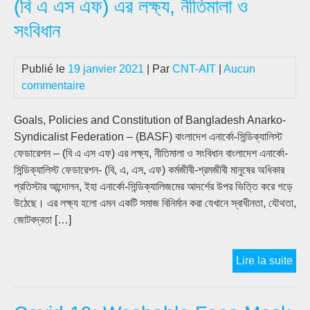
(বি এ এস এফ) এর লক্ষ্য, নীতিমালা ও
সংবিধান
Publié le
19 janvier 2021
| Par
CNT-AIT
|
Aucun
commentaire
Goals, Policies and Constitution of Bangladesh Anarko-
Syndicalist Federation – (BASF) বাংলাদেশ এনার্কো-সিন্ডিক্যালিস্ট
ফেডারেশন – (বি এ এস এফ) এর লক্ষ্য, নীতিমালা ও সংবিধান বাংলাদেশ এনার্কো-
সিন্ডিক্যালিস্ট ফেডারেশন- (বি, এ, এস, এফ) কর্মজীবী-শ্রমজীবী মানুষের অধিকার
প্রতিস্টার আন্দোলন, ইহা এনার্কো-সিন্ডিক্যালিজমের আদর্শের উপর ভিত্তি করে গড়ে
উঠেছে। এর লক্ষ্য হলো এমন একটি সমাজ বিনির্মান করা যেখানে স্বাধীনতা, যৌথতা,
জোটবদ্বতা […]
বাংল
Lire la suite
এনার্
সিন্ডি
ফেড