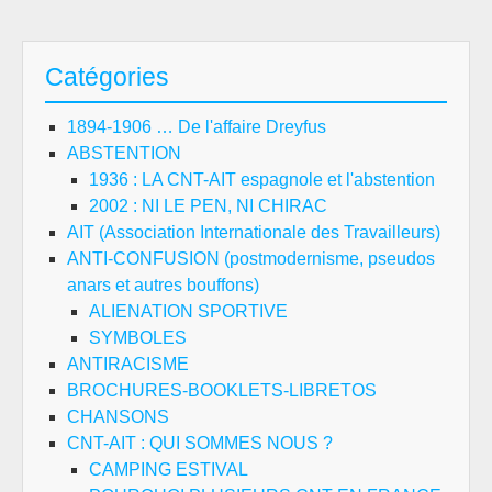
FR
IM
Catégories
1894-1906 … De l'affaire Dreyfus
ABSTENTION
1936 : LA CNT-AIT espagnole et l'abstention
2002 : NI LE PEN, NI CHIRAC
AIT (Association Internationale des Travailleurs)
ANTI-CONFUSION (postmodernisme, pseudos
anars et autres bouffons)
ALIENATION SPORTIVE
SYMBOLES
ANTIRACISME
BROCHURES-BOOKLETS-LIBRETOS
CHANSONS
CNT-AIT : QUI SOMMES NOUS ?
CAMPING ESTIVAL