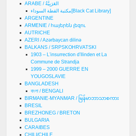
ARABE / العَرَبِيَّةُ
مكتبة القطة السوداء[Black Cat Library]
ARGENTINE
ARMENIE / հայերեն լեզու
AUTRICHE
AZERI / Azərbaycan dilinə
BALKANS / SRPSKOHRVATSKI
1903 – L'insurrection d'Ilinden et La
Commune de Strandja
1999 – 2000 GUERRE EN
YOUGOSLAVIE
BANGLADESH
বাংলা / BENGALI
BIRMANIE-MYANMAR / မြန်မာဘာသာစကား
BRESIL
BREZHONEG / BRETON
BULGARIA
CARAIBES
CHILI/CHILE