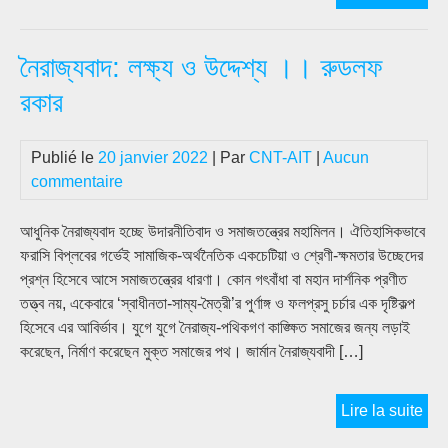
মুক্ত
লক্ষ্
নৈরাজ্যবাদ: লক্ষ্য ও উদ্দেশ্য ।। রুডলফ
শ্রম
রাষ্ট্রয
রকার
দখল
নয়,
Publié le
20 janvier 2022
| Par
CNT-AIT
|
Aucun
রাষ্ট্র
commentaire
উপর
হামল
করে
আধুনিক নৈরাজ্যবাদ হচ্ছে উদারনীতিবাদ ও সমাজতন্ত্রের মহামিলন। ঐতিহাসিকভাবে
তার
ফরাসি বিপ্লবের গর্ভেই সামাজিক-অর্থনৈতিক একচেটিয়া ও শ্রেণী-ক্ষমতার উচ্ছেদের
বিল
প্রশ্ন হিসেবে আসে সমাজতন্ত্রের ধারণা। কোন গৎবাঁধা বা মহান দার্শনিক প্রণীত
ঘটাত
তত্ত্ব নয়, একেবারে ‘স্বাধীনতা-সাম্য-মৈত্রী’র পুর্ণাঙ্গ ও ফলপ্রসু চর্চার এক দৃষ্টিকল্প
হবে
হিসেবে এর আবির্ভাব। যুগে যুগে নৈরাজ্য-পথিকগণ কাঙ্ক্ষিত সমাজের জন্য লড়াই
করেছেন, নির্মাণ করেছেন মুক্ত সমাজের পথ। জার্মান নৈরাজ্যবাদী […]
নৈরাজ
Lire la suite
লক্ষ্য