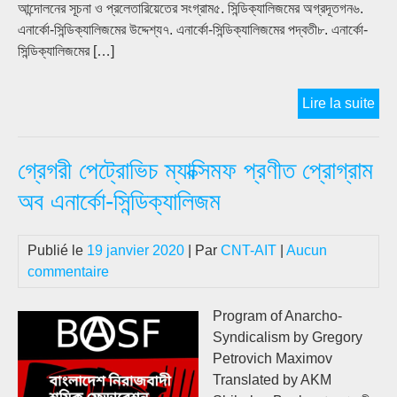
আন্দোলনের সূচনা ও প্রলেতারিয়েতের সংগ্রাম৫. সিন্ডিক্যালিজমের অগ্রদূতগন৬.
এনার্কো-সিন্ডিক্যালিজমের উদ্দেশ্য৭. এনার্কো-সিন্ডিক্যালিজমের পদ্বতী৮. এনার্কো-
সিন্ডিক্যালিজমের […]
রুড
Lire la suite
রকার
এনার্
গ্রেগরী পেট্রোভিচ ম্যাক্সিমফ প্রণীত প্রোগ্রাম
সিন্ড
তত্ত্ব
অব এনার্কো-সিন্ডিক্যালিজম
ও
প্রয়
Publié le
19 janvier 2020
| Par
CNT-AIT
|
Aucun
commentaire
Program of Anarcho-
Syndicalism by Gregory
Petrovich Maximov
Translated by AKM