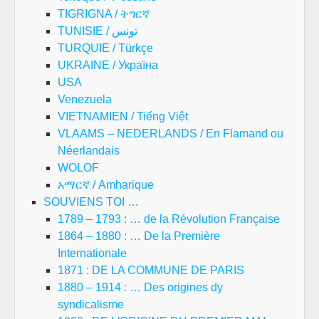
TIGRIGNA / ትግርኛ
TUNISIE / تونس
TURQUIE / Türkçe
UKRAINE / Україна
USA
Venezuela
VIETNAMIEN / Tiếng Việt
VLAAMS – NEDERLANDS / En Flamand ou
Néerlandais
WOLOF
አማርኛ / Amharique
SOUVIENS TOI …
1789 – 1793 : … de la Révolution Française
1864 – 1880 : … De la Première
Internationale
1871 : DE LA COMMUNE DE PARIS
1880 – 1914 : … Des origines dy
syndicalisme