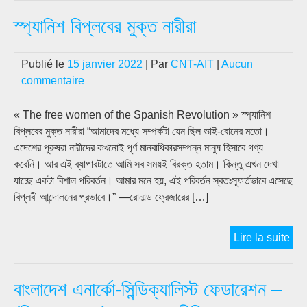
ও
স্প্যানিশ বিপ্লবের মুক্ত নারীরা
উদ্দে
।।
রুড
Publié le
15 janvier 2022
| Par
CNT-AIT
|
Aucun
রকার
commentaire
« The free women of the Spanish Revolution » স্প্যানিশ
বিপ্লবের মুক্ত নারীরা “আমাদের মধ্যে সম্পর্কটা যেন ছিল ভাই-বোনের মতো।
এদেশের পুরুষরা নারীদের কখনোই পূর্ণ মানবাধিকারসম্পন্ন মানুষ হিসাবে গণ্য
করেনি। আর এই ব্যাপারটাতে আমি সব সময়ই বিরক্ত হতাম। কিন্তু এখন দেখা
যাচ্ছে একটা বিশাল পরিবর্তন। আমার মনে হয়, এই পরিবর্তন স্বতঃস্ফূর্তভাবে এসেছে
বিপ্লবী আন্দোলনের প্রভাবে।” —রোনাল্ড ফ্রেজারের […]
স্প্য
Lire la suite
বিপ্
মুক্ত
বাংলাদেশ এনার্কো-সিন্ডিক্যালিস্ট ফেডারেশন –
নারীর