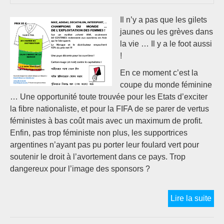
Il n’y a pas que les gilets
jaunes ou les grèves dans
la vie … Il y a le foot aussi
!
En ce moment c’est la
coupe du monde féminine
… Une opportunité toute trouvée pour les Etats d’exciter
la fibre nationaliste, et pour la FIFA de se parer de vertus
féministes à bas coût mais avec un maximum de profit.
Enfin, pas trop féministe non plus, les supportrices
argentines n’ayant pas pu porter leur foulard vert pour
soutenir le droit à l’avortement dans ce pays. Trop
dangereux pour l’image des sponsors ?
CO
Lire la suite
DU
MO