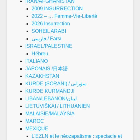
IRAN/AFGHANISTAN
2009 INSURRECTION
2022 – … Femme-Vie-Liberté
2026 Insurrection
SOHEIL ARABI
فارسی / Fārsī
ISRAEL/PALESTINE
Hébreu
ITALIANO
JAPONAIS /日本語
KAZAKHSTAN
KURDE (SORANI) / سۆرانی
KURDE KURMANDJI
LIBAN/LEBANON/لبنان
LIETUVIŠKAI / LITHUANIEN
MALAISIE/MALAYSIA
MAROC
MEXIQUE
L'EZLN et le néozapatisme : spectacle et