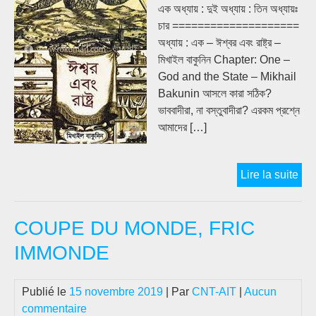
এক অধ্যায় : দুই অধ্যায় : তিন অধ্যায়ঃ
চার ====================
অধ্যায় : এক – ঈশ্বর এবং রাষ্ট্র –
মিখাইল বাকুনিন Chapter: One –
God and the State – Mikhail
Bakunin আসলে কারা সঠিক?
ভাববাদীরা, না বস্তুবাদীরা? এরকম প্রশ্নে
আমাদের […]
ঈশ্ব
Lire la suite
এবং
রাষ্ট্র
COUPE DU MONDE, FRIC
–
মিখা
IMMONDE
বাকুন
Publié le
15 novembre 2019
| Par
CNT-AIT
|
Aucun
commentaire