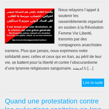
du
sou
Nous relayons l’appel à
rév
soutenir les
20
rassemblements organisé
en soutien à la Révolution
Femme Vie Liberté,
transmis par des
compagnons anarchistes
iraniens. Plus que jamais, nous exprimons notre
solidarité avec celles et ceux qui en Iran, au péril de leur
vie, se battent pour la liberté et contre l’obscurantisme
d’une tyrannie religieuses sanguinaire. تا اندیشه […]
App
Lire la suite
un
an
Quand une protestation contre
apr
le