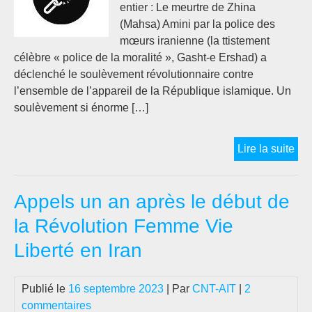
entier : Le meurtre de Zhina
(Mahsa) Amini par la police des
mœurs iranienne (la ttistement
célèbre « police de la moralité », Gasht-e Ershad) a
déclenché le soulèvement révolutionnaire contre
l’ensemble de l’appareil de la République islamique. Un
soulèvement si énorme […]
Me
Lire la suite
des
Rév
Appels un an après le début de
Lib
de
la Révolution Femme Vie
Téh
Liberté en Iran
pou
le
pre
Publié le
16 septembre 2023
| Par
CNT-AIT
|
2
ann
commentaires