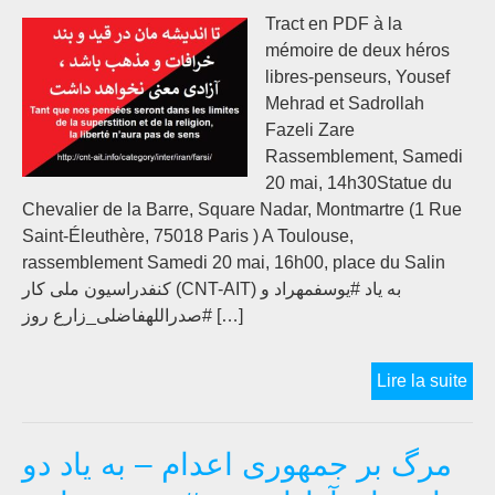
Tract en PDF à la
pol
mémoire de deux héros
au
libres-penseurs, Yousef
mot
Mehrad et Sadrollah
de
Fazeli Zare
res
Rassemblement, Samedi
les
20 mai, 14h30Statue du
droi
Chevalier de la Barre, Square Nadar, Montmartre (1 Rue
des
Saint-Éleuthère, 75018 Paris ) A Toulouse,
chi
rassemblement Samedi 20 mai, 16h00, place du Salin
کنفدراسیون ملی کار (CNT-AIT) به یاد #یوسفمهراد و
#صدراللهفاضلی_زارع روز […]
Mor
Lire la suite
à
la
مرگ بر جمهوری اعدام – به یاد دو
Rép
d’e