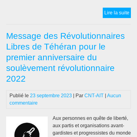
IR
Lire la suite
:
«
Message des Révolutionnaires
NO
VI
Libres de Téhéran pour le
DA
premier anniversaire du
UN
LI
soulèvement révolutionnaire
HO
2022
».
LI
TO
Publié le
23 septembre 2023
| Par
CNT-AIT
|
Aucun
SA
commentaire
!
Aux personnes en quête de liberté,
aux partis et organisations avant-
gardistes et progressistes du monde