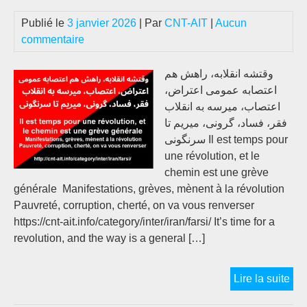
Publié le
3 janvier 2026
| Par
CNT-AIT
|
Aucun
commentaire
وقتشه انقلابه، راهش هم
اعتصابه عمومی اعتراض،
اعتصاب، میرسه به انقلاب
فقر، فساد، گرونی، میریم تا
سرنگونی Il est temps pour
une révolution, et le
chemin est une grève
générale Manifestations, grèves, mènent à la révolution
Pauvreté, corruption, cherté, on va vous renverser
https://cnt-ait.info/category/inter/iran/farsi/ It’s time for a
revolution, and the way is a general […]
شه
Lire la suite
لابه