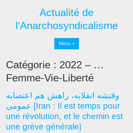
Passer
Actualité de
au
contenu
l'Anarchosyndicalisme
Menu +
Catégorie :
2022 – …
Femme-Vie-Liberté
وقتشه انقلابه، راهش هم اعتصابه
عمومی [Iran : Il est temps pour
une révolution, et le chemin est
une grève générale]