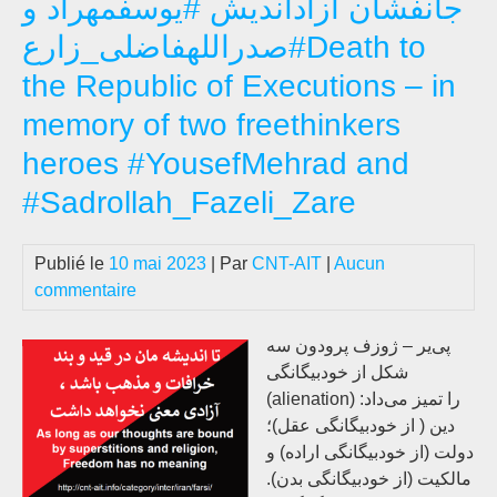
جانفشان آزاداندیش #یوسفمهراد و
d’Ir
#صدراللهفاضلی_زارعDeath to
(Ra
Par
the Republic of Executions – in
et
memory of two freethinkers
Tou
sam
heroes #YousefMehrad and
20
#Sadrollah_Fazeli_Zare
Mai
202
Publié le
10 mai 2023
| Par
CNT-AIT
|
Aucun
commentaire
پی‌یر – ژوزف پرودون سه
شکل از خودبیگانگی
(alienation) را تمیز می‌داد:
دین ( از خودبیگانگی عقل)؛
دولت (از خودبیگانگی اراده) و
مالکیت (از خودبیگانگی بدن‌).