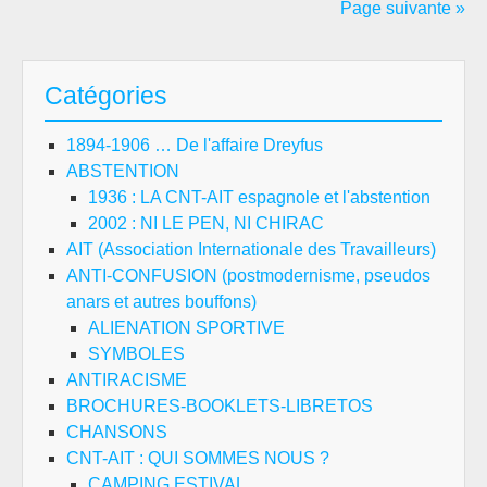
دام
Page suivante »
–
به
یاد
Catégories
دو
شان
1894-1906 … De l'affaire Dreyfus
دیش
ABSTENTION
#اد
1936 : LA CNT-AIT espagnole et l'abstention
و
2002 : NI LE PEN, NI CHIRAC
#رع
AIT (Association Internationale des Travailleurs)
à
ANTI-CONFUSION (postmodernisme, pseudos
la
anars et autres bouffons)
rép
ALIENATION SPORTIVE
d’e
SYMBOLES
–
ANTIRACISME
à
BROCHURES-BOOKLETS-LIBRETOS
la
CHANSONS
mé
CNT-AIT : QUI SOMMES NOUS ?
de
CAMPING ESTIVAL