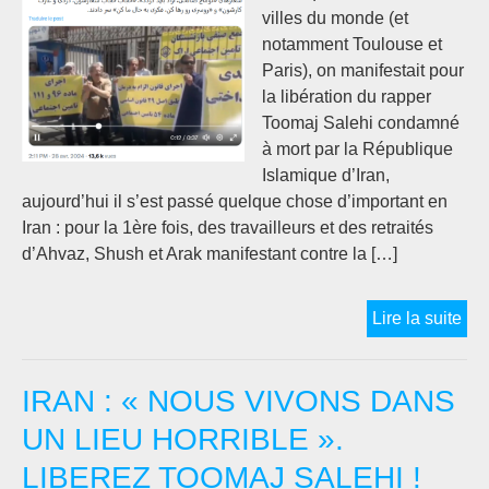
TR
villes du monde (et
ET
notamment Toulouse et
DE
Paris), on manifestait pour
FE
la libération du rapper
!
Toomaj Salehi condamné
ست
à mort par la République
لغو
Islamique d’Iran,
کم
aujourd’hui il s’est passé quelque chose d’important en
دام
Iran : pour la 1ère fois, des travailleurs et des retraités
یفه
d’Ahvaz, Shush et Arak manifestant contre la […]
دی
Ira
Lire la suite
:
les
IRAN : « NOUS VIVONS DANS
trav
man
UN LIEU HORRIBLE ».
con
LIBEREZ TOOMAJ SALEHI !
la