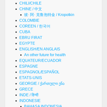
CHILI/CHILE
CHINE / 中文
彼· 阿· 克鲁泡特金 / Kropotkin
COLOMBIE
COREEN / 한국어
CUBA
EBRU FIRAT
EGYPTE
ENGLISH/EN ANGLAIS
An other future for health
EQUATEUR/ECUADOR
ESPAGNE
ESPAGNOL/ESPAÑOL
ETATS-UNIS
GEORGIE / ქართული ენა
GRECE
INDE / हिन्दी
INDONESIE
BAHASA INDONESIA