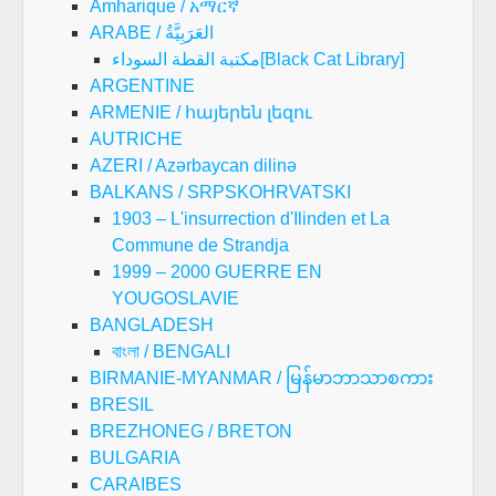
Amharique / አማርኛ
ARABE / العَرَبِيَّةُ
مكتبة القطة السوداء[Black Cat Library]
ARGENTINE
ARMENIE / հայերեն լեզու
AUTRICHE
AZERI / Azərbaycan dilinə
BALKANS / SRPSKOHRVATSKI
1903 – L'insurrection d'Ilinden et La
Commune de Strandja
1999 – 2000 GUERRE EN
YOUGOSLAVIE
BANGLADESH
বাংলা / BENGALI
BIRMANIE-MYANMAR / မြန်မာဘာသာစကား
BRESIL
BREZHONEG / BRETON
BULGARIA
CARAIBES