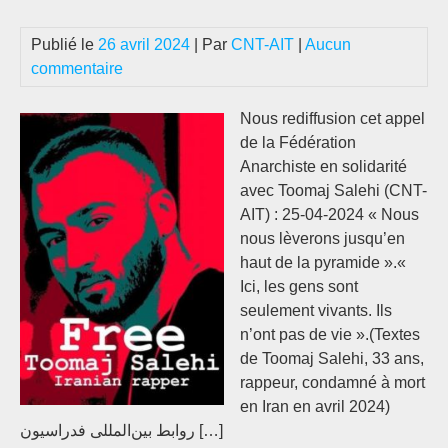
vie
chè
Publié le
26 avril 2024
| Par
CNT-AIT
|
Aucun
et
commentaire
pou
la
Nous rediffusion cet appel
lib
de la Fédération
de
Anarchiste en solidarité
Too
avec Toomaj Salehi (CNT-
Sal
AIT) : 25-04-2024 « Nous
nous lèverons jusqu’en
haut de la pyramide ».«
Ici, les gens sont
seulement vivants. Ils
n’ont pas de vie ».(Textes
de Toomaj Salehi, 33 ans,
rappeur, condamné à mort
en Iran en avril 2024)
روابط بین‌المللی فدراسیون […]