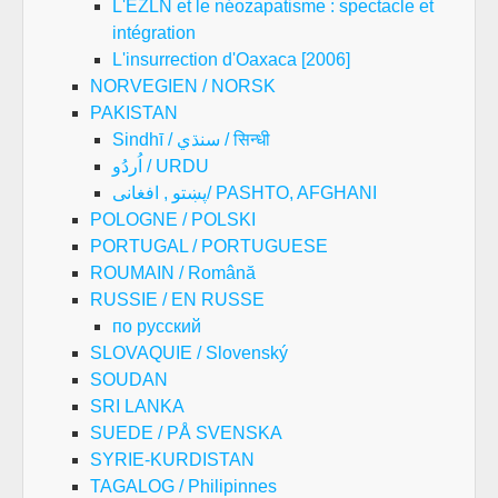
L'EZLN et le néozapatisme : spectacle et
intégration
L'insurrection d'Oaxaca [2006]
NORVEGIEN / NORSK
PAKISTAN
Sindhī / سنڌي / सिन्धी
اُردُو / URDU
پښتو , افغانی/ PASHTO, AFGHANI
POLOGNE / POLSKI
PORTUGAL / PORTUGUESE
ROUMAIN / Română
RUSSIE / EN RUSSE
по русский
SLOVAQUIE / Slovenský
SOUDAN
SRI LANKA
SUEDE / PÅ SVENSKA
SYRIE-KURDISTAN
TAGALOG / Philipinnes