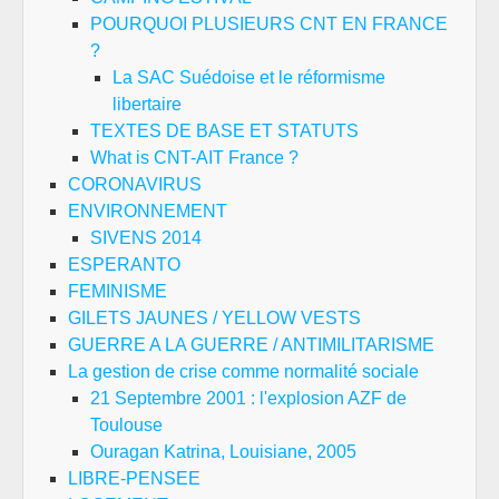
de
POURQUOI PLUSIEURS CNT EN FRANCE
hér
?
libr
La SAC Suédoise et le réformisme
pen
libertaire
#Yo
TEXTES DE BASE ET STATUTS
et
What is CNT-AIT France ?
#Sa
CORONAVIRUS
ENVIRONNEMENT
SIVENS 2014
ESPERANTO
FEMINISME
GILETS JAUNES / YELLOW VESTS
GUERRE A LA GUERRE / ANTIMILITARISME
La gestion de crise comme normalité sociale
21 Septembre 2001 : l'explosion AZF de
Toulouse
Ouragan Katrina, Louisiane, 2005
LIBRE-PENSEE