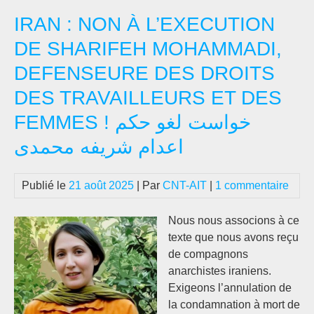
هش
IRAN : NON À L’EXECUTION
هم
ابه
DE SHARIFEH MOHAMMADI,
می
DEFENSEURE DES DROITS
[Ira
:
DES TRAVAILLEURS ET DES
Il
FEMMES ! خواست لغو حکم
est
tem
اعدام شریفه محمدی
pou
un
Publié le
21 août 2025
| Par
CNT-AIT
|
1 commentaire
rév
et
Nous nous associons à ce
le
texte que nous avons reçu
che
de compagnons
est
anarchistes iraniens.
un
Exigeons l’annulation de
grè
la condamnation à mort de
gén