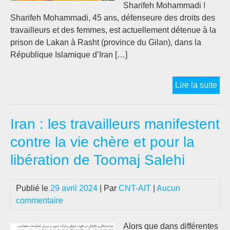
Sharifeh Mohammadi !
Sharifeh Mohammadi, 45 ans, défenseure des droits des
travailleurs et des femmes, est actuellement détenue à la
prison de Lakan à Rasht (province du Gilan), dans la
République Islamique d’Iran […]
IR
Lire la suite
:
NO
Iran : les travailleurs manifestent
À
L’
contre la vie chère et pour la
DE
libération de Toomaj Salehi
SH
MO
DE
Publié le
29 avril 2024
| Par
CNT-AIT
|
Aucun
DE
commentaire
DR
DE
Alors que dans différentes