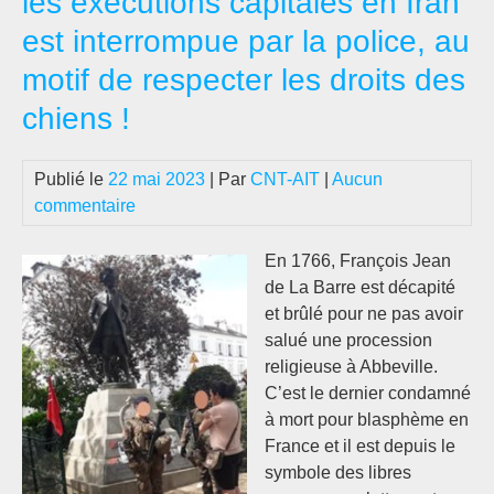
les exécutions capitales en Iran
déb
est interrompue par la police, au
de
la
motif de respecter les droits des
Rév
chiens !
Fe
Vie
Lib
Publié le
22 mai 2023
| Par
CNT-AIT
|
Aucun
en
commentaire
Ira
En 1766, François Jean
de La Barre est décapité
et brûlé pour ne pas avoir
salué une procession
religieuse à Abbeville.
C’est le dernier condamné
à mort pour blasphème en
France et il est depuis le
symbole des libres