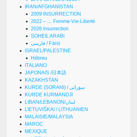
IRAN/AFGHANISTAN
2009 INSURRECTION
2022 – … Femme-Vie-Liberté
2026 Insurrection
SOHEIL ARABI
فارسی / Fārsī
ISRAEL/PALESTINE
Hébreu
ITALIANO
JAPONAIS /日本語
KAZAKHSTAN
KURDE (SORANI) / سۆرانی
KURDE KURMANDJI
LIBAN/LEBANON/لبنان
LIETUVIŠKAI / LITHUANIEN
MALAISIE/MALAYSIA
MAROC
MEXIQUE