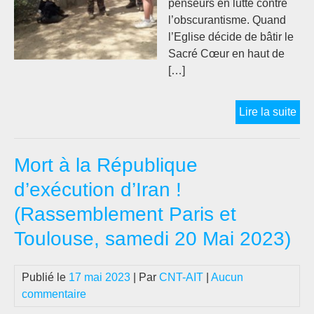
penseurs en lutte contre
l’obscurantisme. Quand
l’Eglise décide de bâtir le
Sacré Cœur en haut de
[…]
Qu
Lire la suite
un
pro
Mort à la République
con
les
d’exécution d’Iran !
exé
(Rassemblement Paris et
cap
en
Toulouse, samedi 20 Mai 2023)
Ira
est
Publié le
17 mai 2023
| Par
CNT-AIT
|
Aucun
int
commentaire
par
la