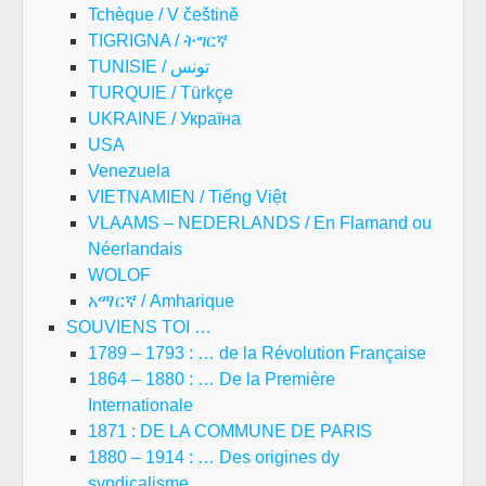
Tchèque / V češtině
TIGRIGNA / ትግርኛ
TUNISIE / تونس
TURQUIE / Türkçe
UKRAINE / Україна
USA
Venezuela
VIETNAMIEN / Tiếng Việt
VLAAMS – NEDERLANDS / En Flamand ou
Néerlandais
WOLOF
አማርኛ / Amharique
SOUVIENS TOI …
1789 – 1793 : … de la Révolution Française
1864 – 1880 : … De la Première
Internationale
1871 : DE LA COMMUNE DE PARIS
1880 – 1914 : … Des origines dy
syndicalisme