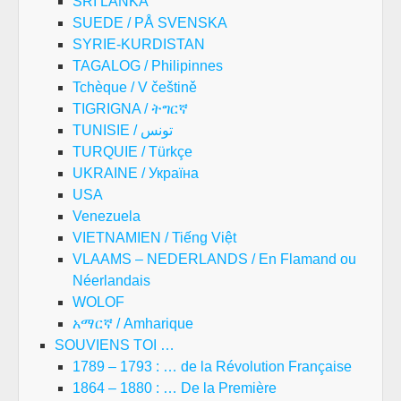
SRI LANKA
SUEDE / PÅ SVENSKA
SYRIE-KURDISTAN
TAGALOG / Philipinnes
Tchèque / V češtině
TIGRIGNA / ትግርኛ
TUNISIE / تونس
TURQUIE / Türkçe
UKRAINE / Україна
USA
Venezuela
VIETNAMIEN / Tiếng Việt
VLAAMS – NEDERLANDS / En Flamand ou
Néerlandais
WOLOF
አማርኛ / Amharique
SOUVIENS TOI …
1789 – 1793 : … de la Révolution Française
1864 – 1880 : … De la Première