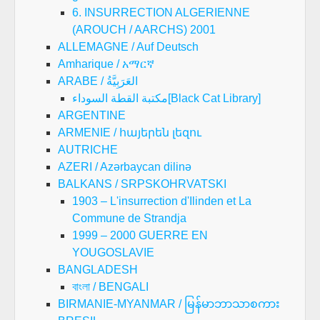
6. INSURRECTION ALGERIENNE
(AROUCH / AARCHS) 2001
ALLEMAGNE / Auf Deutsch
Amharique / አማርኛ
ARABE / العَرَبِيَّةُ
مكتبة القطة السوداء[Black Cat Library]
ARGENTINE
ARMENIE / հայերեն լեզու
AUTRICHE
AZERI / Azərbaycan dilinə
BALKANS / SRPSKOHRVATSKI
1903 – L'insurrection d'Ilinden et La
Commune de Strandja
1999 – 2000 GUERRE EN
YOUGOSLAVIE
BANGLADESH
বাংলা / BENGALI
BIRMANIE-MYANMAR / မြန်မာဘာသာစကား