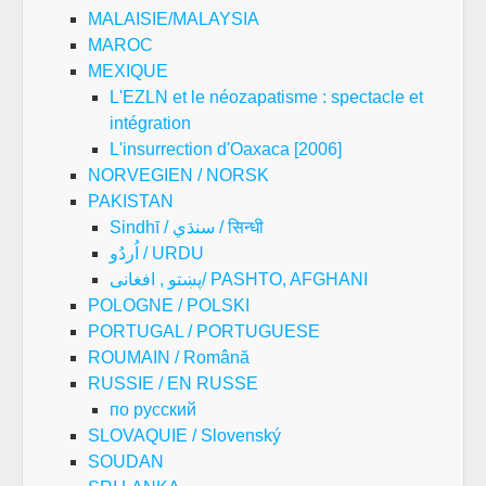
MALAISIE/MALAYSIA
MAROC
MEXIQUE
L'EZLN et le néozapatisme : spectacle et
intégration
L'insurrection d'Oaxaca [2006]
NORVEGIEN / NORSK
PAKISTAN
Sindhī / سنڌي / सिन्धी
اُردُو / URDU
پښتو , افغانی/ PASHTO, AFGHANI
POLOGNE / POLSKI
PORTUGAL / PORTUGUESE
ROUMAIN / Română
RUSSIE / EN RUSSE
по русский
SLOVAQUIE / Slovenský
SOUDAN