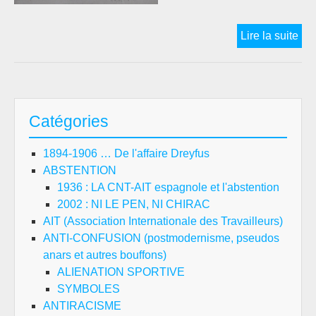
LE
Lire la suite
AN
CH
A
L’
Catégories
DE
L’
1894-1906 … De l'affaire Dreyfus
DE
ABSTENTION
LA
1936 : LA CNT-AIT espagnole et l'abstention
NO
2002 : NI LE PEN, NI CHIRAC
CU
AIT (Association Internationale des Travailleurs)
ANTI-CONFUSION (postmodernisme, pseudos
anars et autres bouffons)
ALIENATION SPORTIVE
SYMBOLES
ANTIRACISME