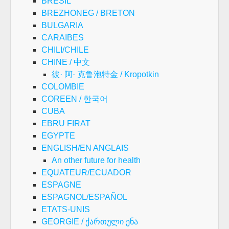
BRESIL
BREZHONEG / BRETON
BULGARIA
CARAIBES
CHILI/CHILE
CHINE / 中文
彼· 阿· 克鲁泡特金 / Kropotkin
COLOMBIE
COREEN / 한국어
CUBA
EBRU FIRAT
EGYPTE
ENGLISH/EN ANGLAIS
An other future for health
EQUATEUR/ECUADOR
ESPAGNE
ESPAGNOL/ESPAÑOL
ETATS-UNIS
GEORGIE / ქართული ენა