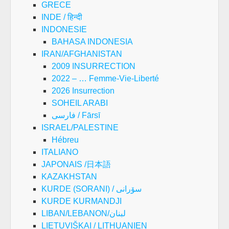
GRECE
INDE / हिन्दी
INDONESIE
BAHASA INDONESIA
IRAN/AFGHANISTAN
2009 INSURRECTION
2022 – … Femme-Vie-Liberté
2026 Insurrection
SOHEIL ARABI
فارسی / Fārsī
ISRAEL/PALESTINE
Hébreu
ITALIANO
JAPONAIS /日本語
KAZAKHSTAN
KURDE (SORANI) / سۆرانی
KURDE KURMANDJI
LIBAN/LEBANON/لبنان
LIETUVIŠKAI / LITHUANIEN