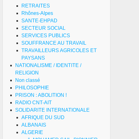
RETRAITES
itico-
Rhônes-Alpes
itaires
SANTE-EHPAD
SECTEUR SOCIAL
SERVICES PUBLICS
bération
SOUFFRANCE AU TRAVAIL
TRAVAILLEURS AGRICOLES ET
riège
PAYSANS
NATIONALISME / IDENTITE /
RELIGION
arquistas,
Non classé
PHILOSOPHIE
publicanos
PRISON : ABOLITION !
RADIO CNT-AIT
arquistas
SOLIDARITE INTERNATIONALE
pañoles
AFRIQUE DU SUD
iliados
ALBANAIS
ALGERIE