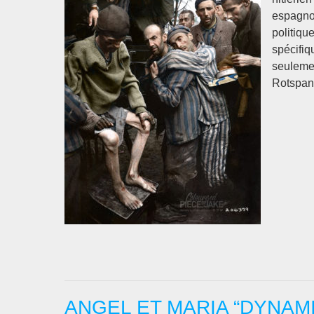
espagno
politiqu
spécifiq
seulemen
Rotspan
ANGEL ET MARIA “DYNAMI