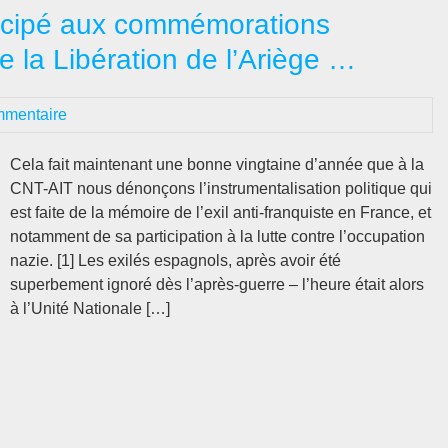
et
rticipé aux commémorations
la
de la Libération de l’Ariège …
C
ex
les
mmentaire
an
es
Cela fait maintenant une bonne vingtaine d’année que à la
de
CNT-AIT nous dénonçons l’instrumentalisation politique qui
leu
est faite de la mémoire de l’exil anti-franquiste en France, et
loc
notamment de sa participation à la lutte contre l’occupation
ré
nazie. [1] Les exilés espagnols, après avoir été
lor
superbement ignoré dès l’après-guerre – l’heure était alors
de
à l’Unité Nationale […]
co
de
la
Li
de
Pa