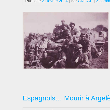
Publié le
21 février 2024
| Par
CNT-AIT
|
3 comm
Espagnols… Mourir à Argelè