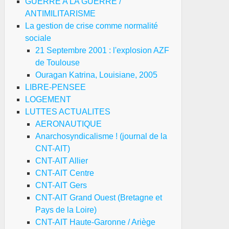
GUERRE A LA GUERRE /
ANTIMILITARISME
La gestion de crise comme normalité
GT
sociale
pulsaient
21 Septembre 2001 : l'explosion AZF
de Toulouse
archistes
Ouragan Katrina, Louisiane, 2005
pagnols
LIBRE-PENSEE
LOGEMENT
r
LUTTES ACTUALITES
al
AERONAUTIQUE
cupéré
Anarchosyndicalisme ! (journal de la
s
CNT-AIT)
s
CNT-AIT Allier
mbats
CNT-AIT Centre
CNT-AIT Gers
CNT-AIT Grand Ouest (Bretagne et
bération
Pays de la Loire)
CNT-AIT Haute-Garonne / Ariège
ris