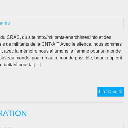
co
E
for
vit
aires
du CRAS, du site http://militants-anarchistes.info et des
ls de militants de la CNT-AIT Avec le silence, nous sommes
li, avec la mémoire nous allumons la flamme pour un monde
nouveau monde, pour un autre monde possible, beaucoup ont
e battant pour la […]
A
Lire la suite
ET
MA
RATION
“D
M
: