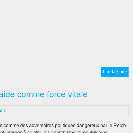
pol
mil
de
la
Li
de
l’A
…
An
Lire la suite
no
re
aide comme force vitale
…
An
es
ire
ex
en
s comme des adversaires politiques dangereux par le Reich
la
 et internés à ce titre, les anarchistes et républicains