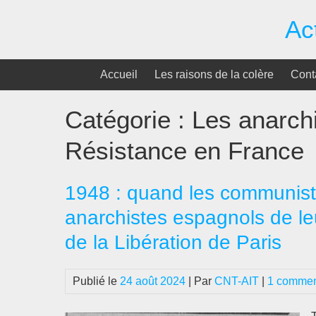
Passer
Ac
au
contenu
Accueil
Les raisons de la colère
Cont
Catégorie :
Les anarch
Résistance en France
1948 : quand les communiste
anarchistes espagnols de le
de la Libération de Paris
Publié le
24 août 2024
| Par
CNT-AIT
|
1 commen