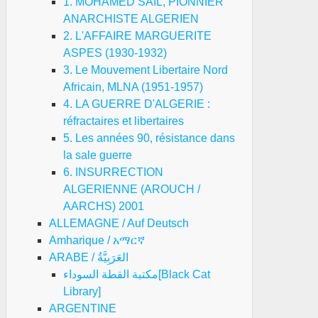
1. MOHAMED SAIL, PIONNIER
sistencia
ANARCHISTE ALGERIEN
2. L'AFFAIRE MARGUERITE
ancia
ASPES (1930-1932)
3. Le Mouvement Libertaire Nord
Africain, MLNA (1951-1957)
4. LA GUERRE D'ALGERIE :
réfractaires et libertaires
5. Les années 90, résistance dans
la sale guerre
6. INSURRECTION
ALGERIENNE (AROUCH /
AARCHS) 2001
ALLEMAGNE / Auf Deutsch
Amharique / አማርኛ
ciano
ARABE / العَرَبِيَّةُ
LENDE,
مكتبة القطة السوداء[Black Cat
Library]
ntraide
ARGENTINE