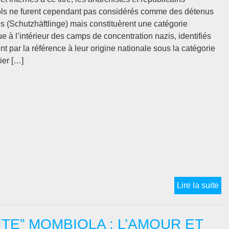
Re
ls ne furent cependant pas considérés comme des détenus
en
es (Schutzhäftlinge) mais constituèrent une catégorie
Fr
ue à l’intérieur des camps de concentration nazis, identifiés
t par la référence à leur origine nationale sous la catégorie
ier […]
Lu
Lire la suite
AL
ou
TE” MOMBIOLA : L’AMOUR ET
l’e