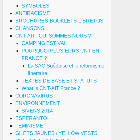
SYMBOLES
ANTIRACISME
BROCHURES-BOOKLETS-LIBRETOS
CHANSONS
CNT-AIT : QUI SOMMES NOUS ?
CAMPING ESTIVAL
POURQUOI PLUSIEURS CNT EN
FRANCE ?
La SAC Suédoise et le réformisme
libertaire
TEXTES DE BASE ET STATUTS
What is CNT-AIT France ?
CORONAVIRUS
ENVIRONNEMENT
SIVENS 2014
48 :
ESPERANTO
and
FEMINISME
GILETS JAUNES / YELLOW VESTS
mmunistes