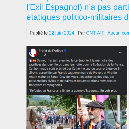
l’Exil Espagnol) n’a pas pa
étatiques politico-militaires 
Publié le
22 juin 2024
| Par
CNT-AIT
|
Aucun co