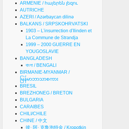
mme
ARMENIE / հայերեն լեզու
ce
AUTRICHE
ale
AZERI / Azərbaycan dilinə
BALKANS / SRPSKOHRVATSKI
1903 – L'insurrection d'Ilinden et
La Commune de Strandja
1999 – 2000 GUERRE EN
YOUGOSLAVIE
BANGLADESH
বাংলা / BENGALI
BIRMANIE-MYANMAR /
မြန်မာဘာသာစကား
BRESIL
NGEL
BREZHONEG / BRETON
BULGARIA
RIA
CARAIBES
YNAMITE”
CHILI/CHILE
OMBIOLA
CHINE / 中文
彼· 阿· 克鲁泡特金 / Kropotkin