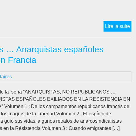
Po
Lire la suite
le
C
os … Anarquistas españoles
(C
To
en Francia
de
Do
aires
de
l’E
Es
s de la seria “ANARQUISTAS, NO REPUBLICANOS …
n’
STAS ESPAÑOLES EXILIADOS EN LA RESISTENCIA EN
pa
 Volumen 1 : De los campamentos republicanos francés del
par
los maquis de la Libertad Volumen 2 : El espíritu de
au
ia guió sus vidas, algunos retratos de anarcosindicalistas
co
s en la Résistencia Volumen 3 : Cuando emigrantes […]
ét