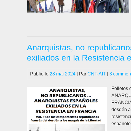
Anarquistas, no republican
exiliados en la Resistencia 
Publié le
28 mai 2024
| Par
CNT-AIT
|
3 comment
Folleto
ANARQUI
FRANCIA”
desdén a 
resistenc
españole