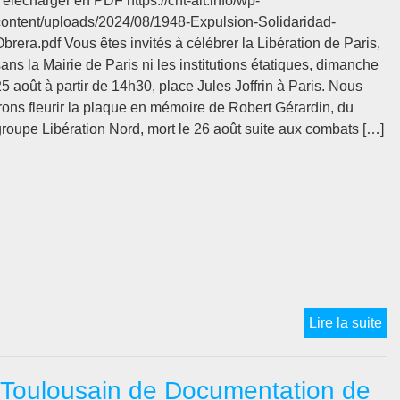
élécharger en PDF https://cnt-ait.info/wp-
content/uploads/2024/08/1948-Expulsion-Solidaridad-
brera.pdf Vous êtes invités à célébrer la Libération de Paris,
ans la Mairie de Paris ni les institutions étatiques, dimanche
5 août à partir de 14h30, place Jules Joffrin à Paris. Nous
irons fleurir la plaque en mémoire de Robert Gérardin, du
groupe Libération Nord, mort le 26 août suite aux combats […]
19
Lire la suite
qu
les
 Toulousain de Documentation de
co