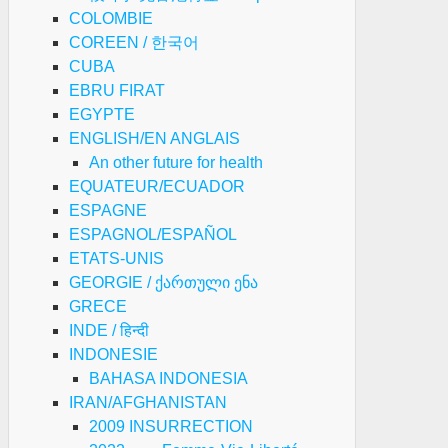
AMOUR
COLOMBIE
COREEN / 한국어
ANARCHIE,
CUBA
OUR
EBRU FIRAT
EGYPTE
E
ENGLISH/EN ANGLAIS
An other future for health
EQUATEUR/ECUADOR
ESPAGNE
ESPAGNOL/ESPAÑOL
ETATS-UNIS
GEORGIE / ქართული ენა
GRECE
THOLOGIE
INDE / हिन्दी
E
INDONESIE
BAHASA INDONESIA
BERATION
IRAN/AFGHANISTAN
2009 INSURRECTION