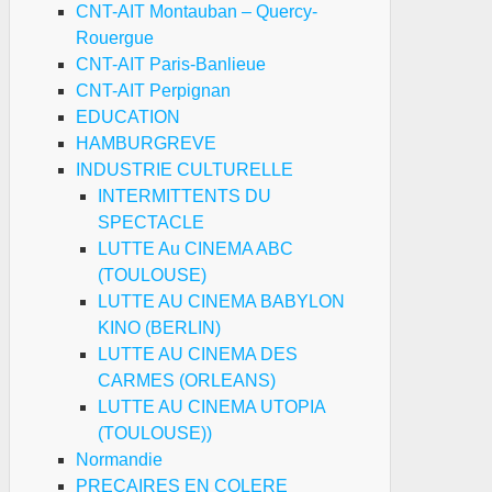
CNT-AIT Montauban – Quercy-
Rouergue
CNT-AIT Paris-Banlieue
CNT-AIT Perpignan
urquoi
EDUCATION
HAMBURGREVE
DTEE
INDUSTRIE CULTURELLE
entre
INTERMITTENTS DU
ulousain
SPECTACLE
LUTTE Au CINEMA ABC
cumentation
(TOULOUSE)
LUTTE AU CINEMA BABYLON
xil
KINO (BERLIN)
pagnol)
LUTTE AU CINEMA DES
a
CARMES (ORLEANS)
s
LUTTE AU CINEMA UTOPIA
ticipé
(TOULOUSE))
x
Normandie
mmémorations
PRECAIRES EN COLERE
atiques