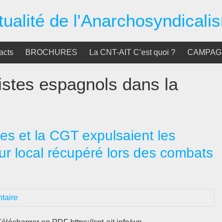
tualité de l'Anarchosyndicali
acts
BROCHURES
La CNT-AIT C’est quoi ?
CAMPAGN
istes espagnols dans la
s et la CGT expulsaient les
ur local récupéré lors des combats
taire