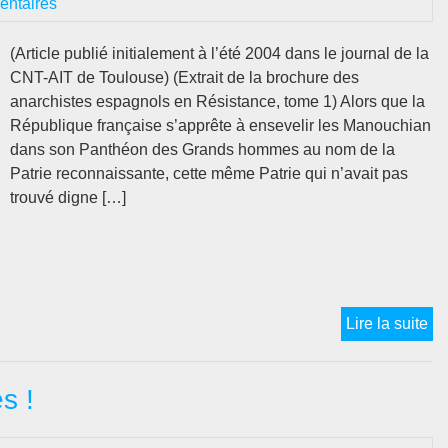
entaires
L’
ET
(Article publié initialement à l’été 2004 dans le journal de la
L’
CNT-AIT de Toulouse) (Extrait de la brochure des
P
anarchistes espagnols en Résistance, tome 1) Alors que la
LA
République française s’apprête à ensevelir les Manouchian
VI
dans son Panthéon des Grands hommes au nom de la
Patrie reconnaissante, cette même Patrie qui n’avait pas
trouvé digne […]
MY
Lire la suite
D
LA
s !
LI