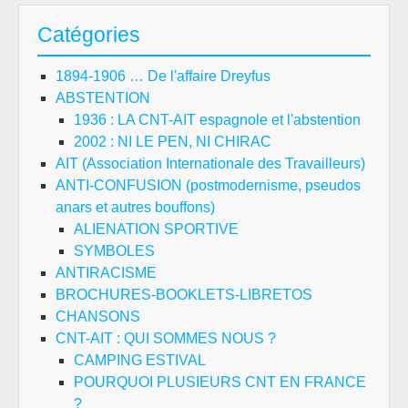
DE
Catégories
LU
SO
1894-1906 … De l'affaire Dreyfus
(Se
ABSTENTION
199
1936 : LA CNT-AIT espagnole et l'abstention
2002 : NI LE PEN, NI CHIRAC
AIT (Association Internationale des Travailleurs)
ANTI-CONFUSION (postmodernisme, pseudos
anars et autres bouffons)
ALIENATION SPORTIVE
SYMBOLES
ANTIRACISME
BROCHURES-BOOKLETS-LIBRETOS
CHANSONS
CNT-AIT : QUI SOMMES NOUS ?
CAMPING ESTIVAL
POURQUOI PLUSIEURS CNT EN FRANCE
?