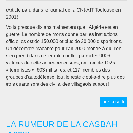
(Article paru dans le journal de la CNt-AIT Toulouse en
2001)
Voilà presque dix ans maintenant que l’Algérie est en
guerre. Le nombre de morts donné par les institutions
officielles est de 150.000 et plus de 20 000 disparitions.
Un décompte macabre pour l’an 2000 montre à qui l’on
s’en prend dans ce terrible conflit : parmi les 9006
victimes de cette année recensées, on compte 1025
« terroristes », 603 militaires, et 117 membres des
groupes d’autodéfense, tout le reste c’est-à-dire plus des
trois quarts sont des civils, des villageois surtout !
AL
Lire la suite
,
UN
LA RUMEUR DE LA CASBAH
PO
MA