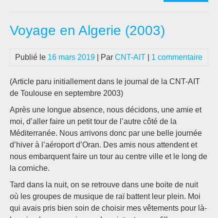
:
CA
Voyage en Algerie (2003)
DE
RO
(D
Publié le
16 mars 2019
| Par
CNT-AIT
|
1 commentaire
200
(Article paru initiallement dans le journal de la CNT-AIT
de Toulouse en septembre 2003)
Après une longue absence, nous décidons, une amie et
moi, d’aller faire un petit tour de l’autre côté de la
Méditerranée. Nous arrivons donc par une belle journée
d’hiver à l’aéroport d’Oran. Des amis nous attendent et
nous embarquent faire un tour au centre ville et le long de
la corniche.
Tard dans la nuit, on se retrouve dans une boite de nuit
où les groupes de musique de raï battent leur plein. Moi
qui avais pris bien soin de choisir mes vêtements pour là-