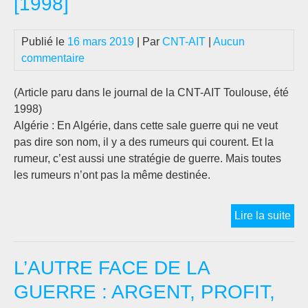
[1998]
:
LE
Publié le
16 mars 2019
| Par
CNT-AIT
|
Aucun
DE
commentaire
DE
CA
(ét
(Article paru dans le journal de la CNT-AIT Toulouse, été
200
1998)
Algérie : En Algérie, dans cette sale guerre qui ne veut
pas dire son nom, il y a des rumeurs qui courent. Et la
rumeur, c’est aussi une stratégie de guerre. Mais toutes
les rumeurs n’ont pas la même destinée.
LA
Lire la suite
RU
DE
L’AUTRE FACE DE LA
LA
CA
GUERRE : ARGENT, PROFIT,
[19