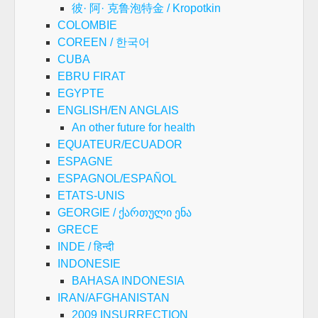
彼· 阿· 克鲁泡特金 / Kropotkin
COLOMBIE
COREEN / 한국어
CUBA
EBRU FIRAT
EGYPTE
ENGLISH/EN ANGLAIS
An other future for health
EQUATEUR/ECUADOR
ESPAGNE
ESPAGNOL/ESPAÑOL
ETATS-UNIS
GEORGIE / ქართული ენა
GRECE
INDE / हिन्दी
INDONESIE
BAHASA INDONESIA
IRAN/AFGHANISTAN
2009 INSURRECTION