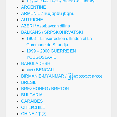
مكتبة القطة السوداء[Black Cat Library]
ARGENTINE
ARMENIE / հայերեն լեզու
AUTRICHE
AZERI / Azərbaycan dilinə
BALKANS / SRPSKOHRVATSKI
1903 – L'insurrection d'Ilinden et La
Commune de Strandja
1999 – 2000 GUERRE EN
YOUGOSLAVIE
BANGLADESH
বাংলা / BENGALI
BIRMANIE-MYANMAR / မြန်မာဘာသာစကား
BRESIL
BREZHONEG / BRETON
BULGARIA
CARAIBES
CHILI/CHILE
CHINE / 中文