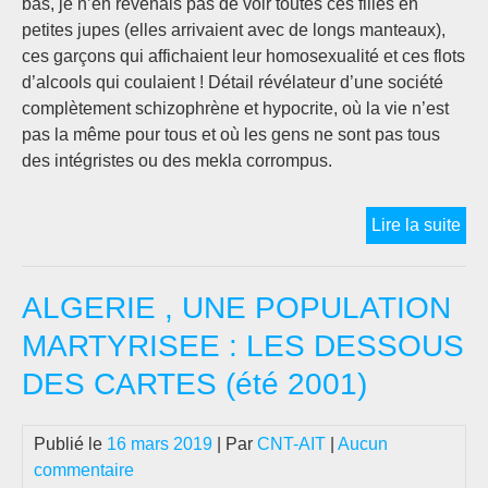
bas, je n’en revenais pas de voir toutes ces filles en
petites jupes (elles arrivaient avec de longs manteaux),
ces garçons qui affichaient leur homosexualité et ces flots
d’alcools qui coulaient ! Détail révélateur d’une société
complètement schizophrène et hypocrite, où la vie n’est
pas la même pour tous et où les gens ne sont pas tous
des intégristes ou des mekla corrompus.
Vo
Lire la suite
en
Alg
ALGERIE , UNE POPULATION
(20
MARTYRISEE : LES DESSOUS
DES CARTES (été 2001)
Publié le
16 mars 2019
| Par
CNT-AIT
|
Aucun
commentaire