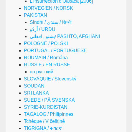
L'insurrection d'Oaxaca [2006]
NORVEGIEN / NORSK
PAKISTAN
Sindhī / سنڌي / सिन्धी
اُردُو / URDU
پښتو , افغانی/ PASHTO, AFGHANI
POLOGNE / POLSKI
PORTUGAL / PORTUGUESE
ROUMAIN / Română
RUSSIE / EN RUSSE
по русский
SLOVAQUIE / Slovenský
SOUDAN
SRI LANKA
SUEDE / PÅ SVENSKA
SYRIE-KURDISTAN
TAGALOG / Philipinnes
Tchèque / V češtině
TIGRIGNA / ትግርኛ