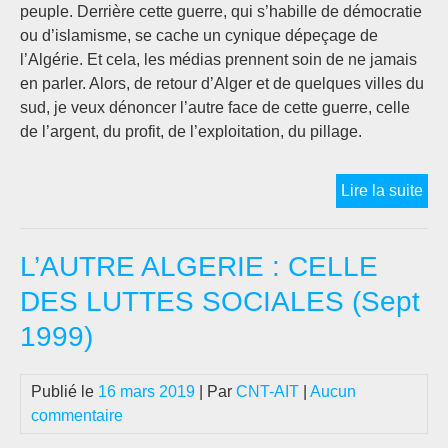
peuple. Derrière cette guerre, qui s’habille de démocratie
ou d’islamisme, se cache un cynique dépeçage de
l’Algérie. Et cela, les médias prennent soin de ne jamais
en parler. Alors, de retour d’Alger et de quelques villes du
sud, je veux dénoncer l’autre face de cette guerre, celle
de l’argent, du profit, de l’exploitation, du pillage.
L’
Lire la suite
FA
DE
L’AUTRE ALGERIE : CELLE
LA
GU
DES LUTTES SOCIALES (Sept
:
1999)
AR
PR
EX
Publié le
16 mars 2019
| Par
CNT-AIT
|
Aucun
PI
commentaire
(19