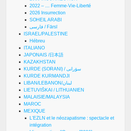
2022 – … Femme-Vie-Liberté
2026 Insurrection
SOHEIL ARABI
فارسی / Fārsī
ISRAEL/PALESTINE
Hébreu
ITALIANO
JAPONAIS /日本語
KAZAKHSTAN
KURDE (SORANI) / سۆرانی
KURDE KURMANDJI
LIBAN/LEBANON/لبنان
LIETUVIŠKAI / LITHUANIEN
MALAISIE/MALAYSIA
MAROC
MEXIQUE
L'EZLN et le néozapatisme : spectacle et
intégration