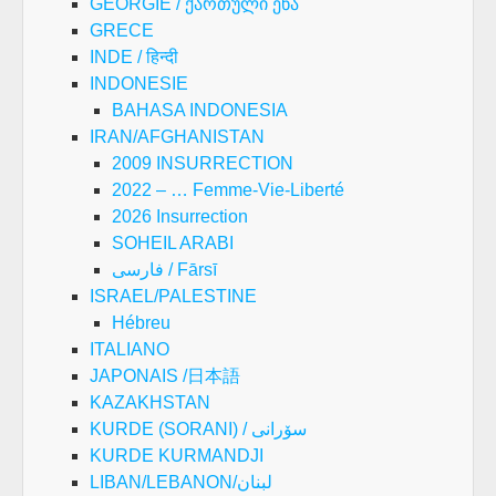
GEORGIE / ქართული ენა
GRECE
INDE / हिन्दी
INDONESIE
BAHASA INDONESIA
IRAN/AFGHANISTAN
2009 INSURRECTION
2022 – … Femme-Vie-Liberté
2026 Insurrection
SOHEIL ARABI
فارسی / Fārsī
ISRAEL/PALESTINE
Hébreu
ITALIANO
JAPONAIS /日本語
KAZAKHSTAN
KURDE (SORANI) / سۆرانی
KURDE KURMANDJI
LIBAN/LEBANON/لبنان