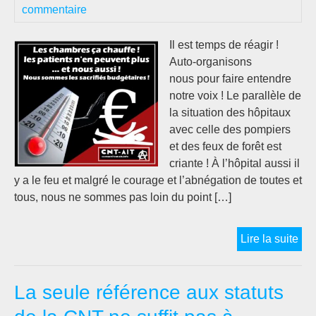
commentaire
Il est temps de réagir !
Auto-organisons
nous pour faire entendre
notre voix ! Le parallèle de
la situation des hôpitaux
avec celle des pompiers
et des feux de forêt est
criante ! À l’hôpital aussi il
y a le feu et malgré le courage et l’abnégation de toutes et
tous, nous ne sommes pas loin du point […]
Les
Lire la suite
can
se
La seule référence aux statuts
suc
…