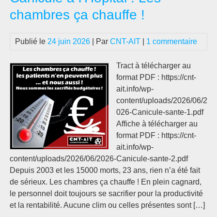
con
GR
chambres ça chauffe !
!
SA
SE
Publié le
24 juin 2026
| Par
CNT-AIT
|
1 commentaire
GR
?
Tract à télécharger au
format PDF : https://cnt-
ait.info/wp-
content/uploads/2026/06/2
026-Canicule-sante-1.pdf
Affiche à télécharger au
format PDF : https://cnt-
ait.info/wp-
content/uploads/2026/06/2026-Canicule-sante-2.pdf
Depuis 2003 et les 15000 morts, 23 ans, rien n’a été fait
de sérieux. Les chambres ça chauffe ! En plein cagnard,
le personnel doit toujours se sacrifier pour la productivité
et la rentabilité. Aucune clim ou celles présentes sont […]