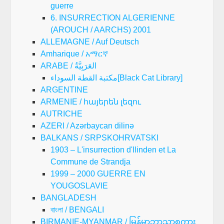
guerre
6. INSURRECTION ALGERIENNE
(AROUCH / AARCHS) 2001
ALLEMAGNE / Auf Deutsch
Amharique / አማርኛ
ARABE / العَرَبِيَّةُ
مكتبة القطة السوداء[Black Cat Library]
ARGENTINE
ARMENIE / հայերեն լեզու
AUTRICHE
AZERI / Azərbaycan dilinə
BALKANS / SRPSKOHRVATSKI
1903 – L'insurrection d'Ilinden et La
Commune de Strandja
1999 – 2000 GUERRE EN
YOUGOSLAVIE
BANGLADESH
বাংলা / BENGALI
BIRMANIE-MYANMAR / မြန်မာဘာသာစကား