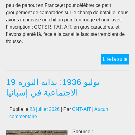
25
peu de partout en France,et pour célébrer ce petit
Juil
groupement de camarades sur le champ de bataille, nous
202
avons improvisé un chiffon peint en rouge et noir, avec
l’inscription : CGTSR, FAF, AIT, en gros caractères, et
l’avons planté là, face à la canaille fasciste tremblant de
frousse.
LE
Lire la suite
DU
FR
19 يوليو 1936: بداية الثورة
[de
Mo
الاجتماعية في إسبانيا
SA
à
Publié le
23 juillet 2026
| Par
CNT-AIT
|
Aucun
la
commentaire
CG
AIT
(19
Soource :