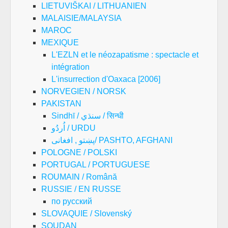
LIETUVIŠKAI / LITHUANIEN
MALAISIE/MALAYSIA
MAROC
MEXIQUE
L'EZLN et le néozapatisme : spectacle et
intégration
L'insurrection d'Oaxaca [2006]
NORVEGIEN / NORSK
PAKISTAN
Sindhī / سنڌي / सिन्धी
اُردُو / URDU
پښتو , افغانی/ PASHTO, AFGHANI
POLOGNE / POLSKI
PORTUGAL / PORTUGUESE
ROUMAIN / Română
RUSSIE / EN RUSSE
по русский
SLOVAQUIE / Slovenský
SOUDAN