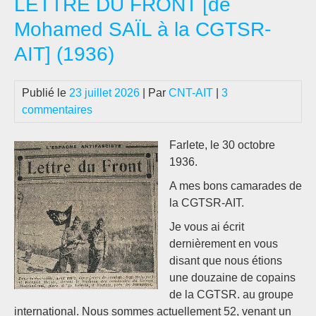
LETTRE DU FRONT [de
au
Pèr
Mohamed SAÏL à la CGTSR-
Lac
AIT] (1936)
ave
les
Co
Publié le
23 juillet 2026
| Par
CNT-AIT
|
3
!
commentaires
et
pas
Farlete, le 30 octobre
alle
1936.
en
A mes bons camarades de
Ukr
la CGTSR-AIT.
au
Pan
Je vous ai écrit
Nat
dernièrement en vous
ave
disant que nous étions
Pet
une douzaine de copains
!
de la CGTSR. au groupe
[Par
international. Nous sommes actuellement 52, venant un