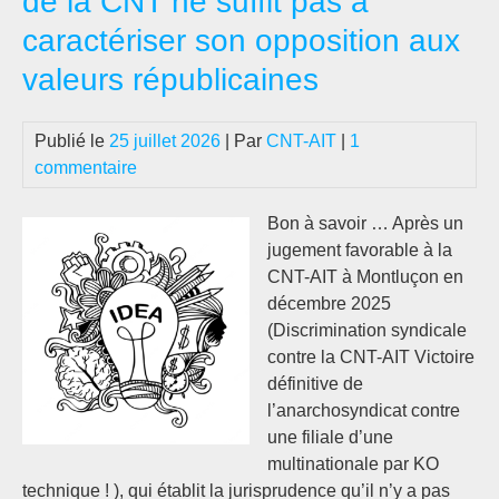
de la CNT ne suffit pas à
Co
caractériser son opposition aux
les
forê
valeurs républicaines
en
Fra
Publié le
25 juillet 2026
| Par
CNT-AIT
|
1
nos
commentaire
hôp
pub
Bon à savoir … Après un
son
jugement favorable à la
brûl
CNT-AIT à Montluçon en
décembre 2025
(Discrimination syndicale
contre la CNT-AIT Victoire
définitive de
l’anarchosyndicat contre
une filiale d’une
multinationale par KO
technique ! ), qui établit la jurisprudence qu’il n’y a pas