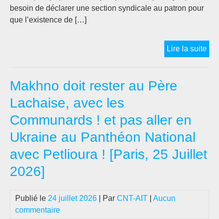
besoin de déclarer une section syndicale au patron pour
que l’existence de […]
La
Lire la suite
seu
réf
Makhno doit rester au Père
aux
sta
Lachaise, avec les
de
Communards ! et pas aller en
la
CN
Ukraine au Panthéon National
ne
avec Petlioura ! [Paris, 25 Juillet
suff
pas
2026]
à
car
Publié le
24 juillet 2026
| Par
CNT-AIT
|
Aucun
son
commentaire
opp