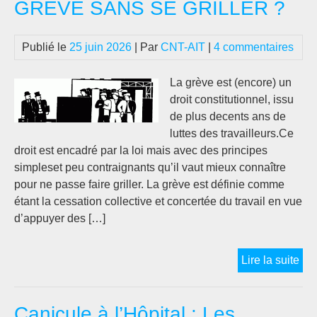
GRÉVE SANS SE GRILLER ?
obl
de
Publié le
25 juin 2026
| Par
CNT-AIT
|
4 commentaires
cha
de
no
La grève est (encore) un
par
droit constitutionnel, issu
con
de plus decents ans de
judi
luttes des travailleurs.Ce
sui
droit est encadré par la loi mais avec des principes
à
simpleset peu contraignants qu’il vaut mieux connaître
un
pour ne passe faire griller. La grève est définie comme
pro
étant la cessation collective et concertée du travail en vue
de
d’appuyer des […]
la
CN
CA
Lire la suite
CIT
:
la
CO
lutt
Canicule à l’Hôpital : Les
FA