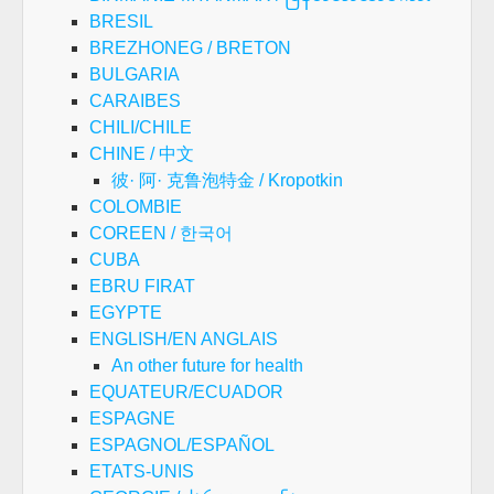
BRESIL
BREZHONEG / BRETON
BULGARIA
CARAIBES
CHILI/CHILE
CHINE / 中文
彼· 阿· 克鲁泡特金 / Kropotkin
COLOMBIE
COREEN / 한국어
CUBA
EBRU FIRAT
EGYPTE
ENGLISH/EN ANGLAIS
An other future for health
EQUATEUR/ECUADOR
ESPAGNE
ESPAGNOL/ESPAÑOL
ETATS-UNIS