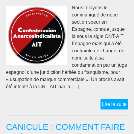
Nous relayons le
communiqué de notre
section soeur en
Espagne, connue jusque
là sous le sigle CNT-AIT
Espagne mais qui a été
contrainte de changer de
nom, suite à sa
condamnation par un juge
espagnol d’une juridiction héritée du franquisme, pour
« usurpation de marque commerciale ». Un procès avait
été intenté à la CNT-AIT par la […]
ES
Lire la suite
:
la
CANICULE : COMMENT FAIRE
CN
AIT