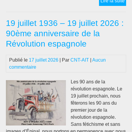
Il
Lire la suite
y
a
19 juillet 1936 – 19 juillet 2026 :
90
ans
90ème anniversaire de la
le
Révolution espagnole
19
JU
19
Publié le
17 juillet 2026
| Par
CNT-AIT
|
Aucun
…
commentaire
Les 90 ans de la
révolution espagnole. Le
19 juillet prochain, nous
fêterons les 90 ans du
premier jour de la
révolution espagnole.
Sans fétichisme et sans
images d’Épinal, nous portons en permanence avec nous