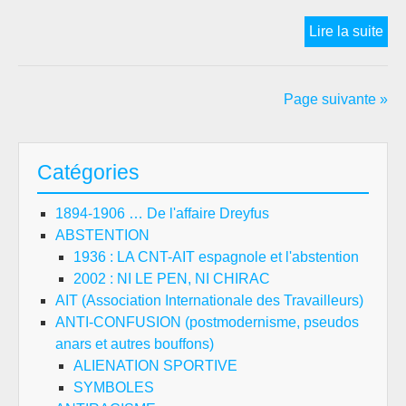
Can
Lire la suite
à
l’H
:
Page suivante »
Les
ch
ça
Catégories
cha
1894-1906 … De l'affaire Dreyfus
ABSTENTION
1936 : LA CNT-AIT espagnole et l'abstention
2002 : NI LE PEN, NI CHIRAC
AIT (Association Internationale des Travailleurs)
ANTI-CONFUSION (postmodernisme, pseudos
anars et autres bouffons)
ALIENATION SPORTIVE
SYMBOLES