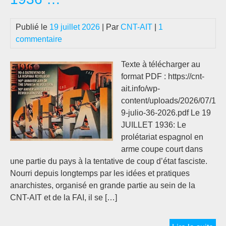
عية
في
Publié le
19 juillet 2026
| Par
CNT-AIT
|
1
انيا
commentaire
Texte à télécharger au
format PDF : https://cnt-
ait.info/wp-
content/uploads/2026/07/1
9-julio-36-2026.pdf Le 19
JUILLET 1936: Le
prolétariat espagnol en
arme coupe court dans
une partie du pays à la tentative de coup d’état fasciste.
Nourri depuis longtemps par les idées et pratiques
anarchistes, organisé en grande partie au sein de la
CNT-AIT et de la FAI, il se […]