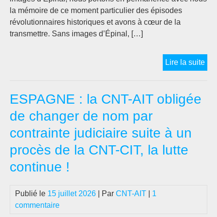
la mémoire de ce moment particulier des épisodes
révolutionnaires historiques et avons à cœur de la
transmettre. Sans images d’Épinal, […]
19
Lire la suite
juil
19
ESPAGNE : la CNT-AIT obligée
–
19
de changer de nom par
juil
contrainte judiciaire suite à un
20
:
procès de la CNT-CIT, la lutte
90
continue !
ann
de
la
Publié le
15 juillet 2026
| Par
CNT-AIT
|
1
Rév
commentaire
esp