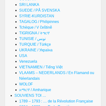
SRI LANKA
SUEDE / PÅ SVENSKA
SYRIE-KURDISTAN
TAGALOG / Philipinnes
Tchèque / V češtině
TIGRIGNA / ትግርኛ
TUNISIE / تونس
TURQUIE / Türkçe
UKRAINE / Україна
USA
Venezuela
VIETNAMIEN / Tiếng Việt
VLAAMS – NEDERLANDS / En Flamand ou
Néerlandais
WOLOF
አማርኛ / Amharique
SOUVIENS TOI …
1789 – 1793 : … de la Révolution Française