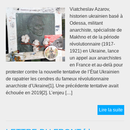
aux
Viatcheslav Azarov,
val
historien ukrainien basé à
rép
Odessa, militant
anarchiste, spécialiste de
Makhno et de la période
révolutionnaire (1917-
1921) en Ukraine, lance
un appel aux anarchistes
en France et au-delà pour
protester contre la nouvelle tentative de l’État Ukrainien
de rapatrier les cendres du fameux révolutionnaire
anarchiste d’Ukraine[1]. Une précédente tentative avait
échouée en 2019[2]. L’enjeu […]
Ma
Lire la suite
doit
res