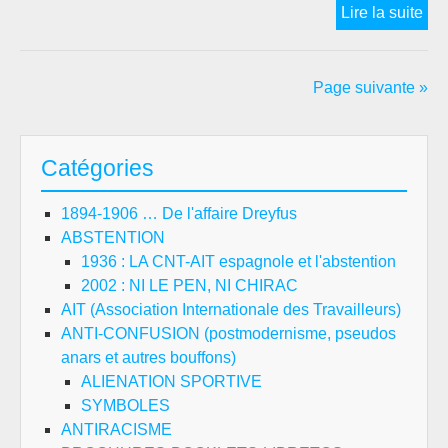
Ver
Lire la suite
un
défi
de
Page suivante »
la
San
Ana
Catégories
:
le
1894-1906 … De l'affaire Dreyfus
Co
ABSTENTION
Nat
1936 : LA CNT-AIT espagnole et l'abstention
de
2002 : NI LE PEN, NI CHIRAC
la
AIT (Association Internationale des Travailleurs)
San
ANTI-CONFUSION (postmodernisme, pseudos
de
anars et autres bouffons)
ma
ALIENATION SPORTIVE
19
SYMBOLES
ANTIRACISME