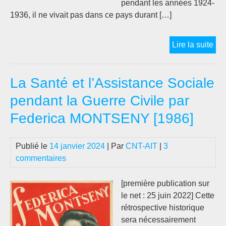
pendant les années 1924-
1936, il ne vivait pas dans ce pays durant […]
La
Lire la suite
soc
de
La Santé et l’Assistance Sociale
la
mé
pendant la Guerre Civile par
pen
Federica MONTSENY [1986]
la
Rév
Esp
Publié le
14 janvier 2024
| Par
CNT-AIT
|
3
(Ga
commentaires
LE
[première publication sur
le net : 25 juin 2022] Cette
rétrospective historique
sera nécessairement