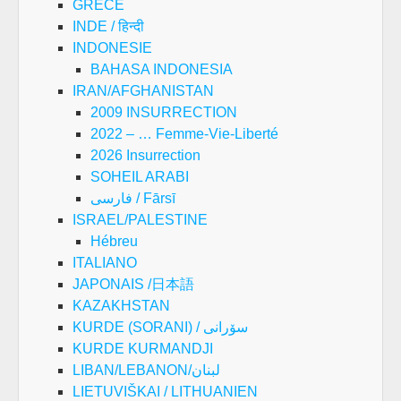
GRECE
INDE / हिन्दी
INDONESIE
BAHASA INDONESIA
IRAN/AFGHANISTAN
2009 INSURRECTION
2022 – … Femme-Vie-Liberté
2026 Insurrection
SOHEIL ARABI
فارسی / Fārsī
ISRAEL/PALESTINE
Hébreu
ITALIANO
JAPONAIS /日本語
KAZAKHSTAN
KURDE (SORANI) / سۆرانی
KURDE KURMANDJI
LIBAN/LEBANON/لبنان
LIETUVIŠKAI / LITHUANIEN