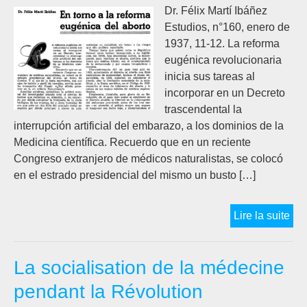
iba
Dr. Félix Martí Ibáñez
dir
Estudios, n°160, enero de
du
1937, 11-12. La reforma
ser
eugénica revolucionaria
san
inicia sus tareas al
de
incorporar en un Decreto
l’a
trascendental la
soc
interrupción artificial del embarazo, a los dominios de la
du
Medicina científica. Recuerdo que en un reciente
proj
Congreso extranjero de médicos naturalistas, se colocó
en el estrado presidencial del mismo un busto […]
En
Lire la suite
tor
a
La socialisation de la médecine
la
ref
pendant la Révolution
eug