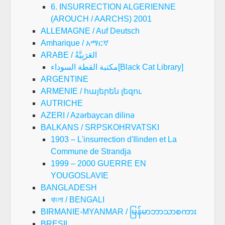
6. INSURRECTION ALGERIENNE
(AROUCH / AARCHS) 2001
ALLEMAGNE / Auf Deutsch
Amharique / አማርኛ
ARABE / العَرَبِيَّةُ
مكتبة القطة السوداء[Black Cat Library]
ARGENTINE
ARMENIE / հայերեն լեզու
AUTRICHE
AZERI / Azərbaycan dilinə
BALKANS / SRPSKOHRVATSKI
1903 – L'insurrection d'Ilinden et La
Commune de Strandja
1999 – 2000 GUERRE EN
YOUGOSLAVIE
BANGLADESH
বাংলা / BENGALI
BIRMANIE-MYANMAR / မြန်မာဘာသာစကား
BRESIL