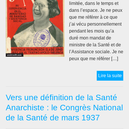
limitée, dans le temps et
dans l’espace. Je ne peux
que me référer à ce que
j’ai vécu personnellement
pendant les mois qu’a
duré mon mandat de
ministre de la Santé et de
l’Assistance sociale. Je ne
peux que me référer […]
La
Lire la suite
San
et
Vers une définition de la Santé
l’A
Soc
Anarchiste : le Congrès National
pen
de la Santé de mars 1937
la
Gue