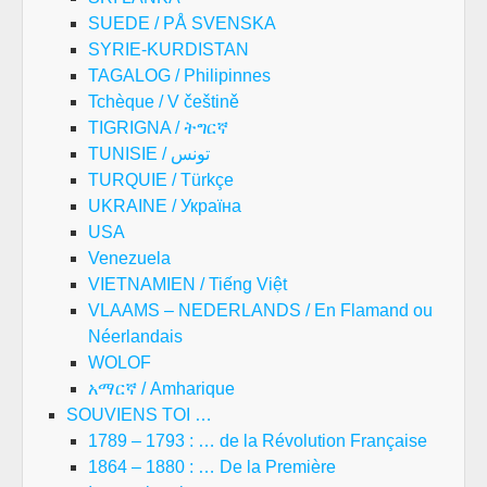
SUEDE / PÅ SVENSKA
SYRIE-KURDISTAN
TAGALOG / Philipinnes
Tchèque / V češtině
TIGRIGNA / ትግርኛ
TUNISIE / تونس
TURQUIE / Türkçe
UKRAINE / Україна
USA
Venezuela
VIETNAMIEN / Tiếng Việt
VLAAMS – NEDERLANDS / En Flamand ou
Néerlandais
WOLOF
አማርኛ / Amharique
SOUVIENS TOI …
1789 – 1793 : … de la Révolution Française
1864 – 1880 : … De la Première