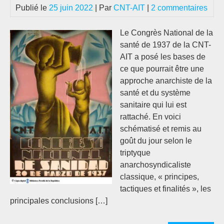
Civ
Publié le
25 juin 2022
| Par
CNT-AIT
|
2 commentaires
par
Fed
Le Congrès National de la
MO
santé de 1937 de la CNT-
[19
AIT a posé les bases de
ce que pourrait être une
approche anarchiste de la
santé et du système
sanitaire qui lui est
rattaché. En voici
schématisé et remis au
goût du jour selon le
triptyque
anarchosyndicaliste
classique, « principes,
tactiques et finalités », les
principales conclusions […]