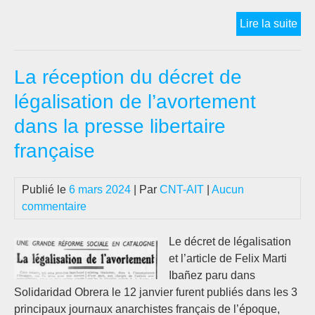
Les
Lire la suite
ana
et
La réception du décret de
la
vas
légalisation de l’avortement
da
dans la presse libertaire
les
an
française
193
rés
Publié le
6 mars 2024
| Par
CNT-AIT
|
Aucun
int
commentaire
pra
et
Le décret de légalisation
déb
et l’article de Felix Marti
Ibañez paru dans
Solidaridad Obrera le 12 janvier furent publiés dans les 3
principaux journaux anarchistes français de l’époque,