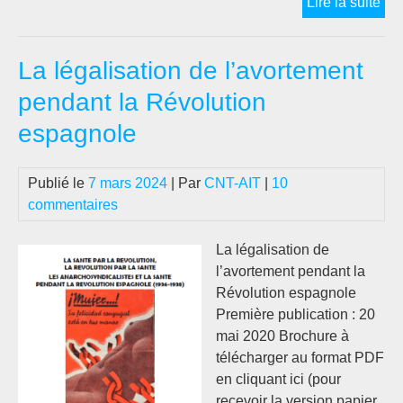
L’a
Lire la suite
esp
da
La légalisation de l’avortement
le
déb
pendant la Révolution
sur
espagnole
la
san
en
Publié le
7 mars 2024
| Par
CNT-AIT
|
10
Esp
commentaires
san
mal
La légalisation de
et
l’avortement pendant la
mé
Révolution espagnole
(19
Première publication : 20
193
mai 2020 Brochure à
télécharger au format PDF
en cliquant ici (pour
recevoir la version papier