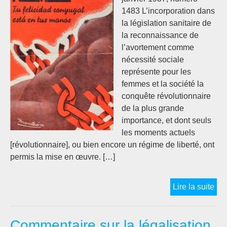
fra
1483 L’incorporation dans
la législation sanitaire de
la reconnaissance de
l’avortement comme
nécessité sociale
représente pour les
femmes et la société la
conquête révolutionnaire
de la plus grande
importance, et dont seuls
les moments actuels
[révolutionnaire], ou bien encore un régime de liberté, ont
permis la mise en œuvre. […]
Con
Lire la suite
de
la
Commentaire sur la légalisation
Rév