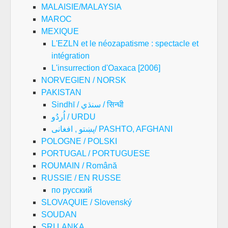
MALAISIE/MALAYSIA
MAROC
MEXIQUE
L'EZLN et le néozapatisme : spectacle et
intégration
L'insurrection d'Oaxaca [2006]
NORVEGIEN / NORSK
PAKISTAN
Sindhī / سنڌي / सिन्धी
اُردُو / URDU
پښتو , افغانی/ PASHTO, AFGHANI
POLOGNE / POLSKI
PORTUGAL / PORTUGUESE
ROUMAIN / Română
RUSSIE / EN RUSSE
по русский
SLOVAQUIE / Slovenský
SOUDAN
SRI LANKA