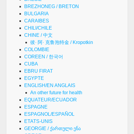
BREZHONEG / BRETON
BULGARIA
CARAIBES
CHILI/CHILE
CHINE / 中文
彼· 阿· 克鲁泡特金 / Kropotkin
COLOMBIE
COREEN / 한국어
CUBA
EBRU FIRAT
EGYPTE
ENGLISH/EN ANGLAIS
An other future for health
EQUATEUR/ECUADOR
ESPAGNE
ESPAGNOL/ESPAÑOL
ETATS-UNIS
GEORGIE / ქართული ენა