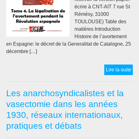
écrire à CNT-AIT 7 rue St
Rémésy, 31000
TOULOUSE) Table des
matières Introduction
Histoire de l’avortement
en Espagne: le décret de la Generalitat de Catalogne, 25
décembre […]
La
Lire la suite
lég
de
Les anarchosyndicalistes et la
l’a
pen
vasectomie dans les années
la
1930, réseaux internationaux,
Rév
esp
pratiques et débats