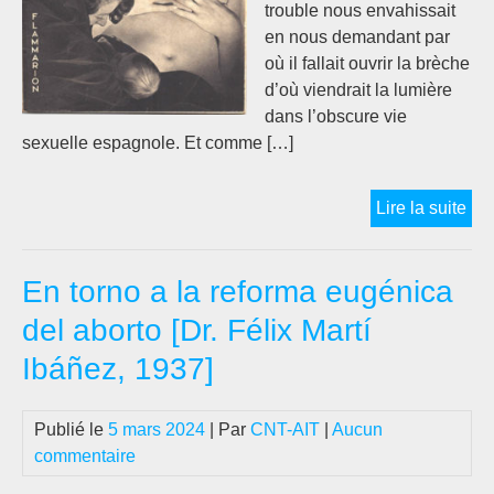
trouble nous envahissait
en nous demandant par
où il fallait ouvrir la brèche
d’où viendrait la lumière
dans l’obscure vie
sexuelle espagnole. Et comme […]
Co
Lire la suite
sur
la
En torno a la reforma eugénica
lég
de
del aborto [Dr. Félix Martí
l’a
Ibáñez, 1937]
par
le
doc
Publié le
5 mars 2024
| Par
CNT-AIT
|
Aucun
Fél
commentaire
Mar