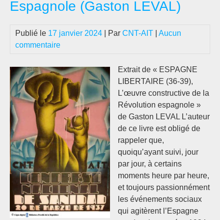
Espagnole (Gaston LEVAL)
del
abo
[Dr.
Publié le
17 janvier 2024
| Par
CNT-AIT
|
Aucun
Fél
commentaire
Mar
Ibá
Extrait de « ESPAGNE
193
LIBERTAIRE (36-39),
L’œuvre constructive de la
Révolution espagnole »
de Gaston LEVAL L’auteur
de ce livre est obligé de
rappeler que,
quoiqu’ayant suivi, jour
par jour, à certains
moments heure par heure,
et toujours passionnément
les événements sociaux
qui agitèrent l’Espagne