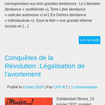
correspondant aux trois grandes tendances : Le Libertaire
(tendance « synthésiste »), Terre Libre (tendance
« radicale autonome ») et L’En Dehors (tendance
« individualiste »). Sous le titre « une grande réforme
sociale en […]
La
Lire la suite
réc
du
Conquêtes de la
déc
de
Révolution :Légalisation de
lég
l’avortement
de
l’a
da
Publié le
6 mars 2024
| Par
CNT-AIT
|
3 commentaires
la
pre
Solidaridad Obrera, 13
libe
janvier 1937, numéro