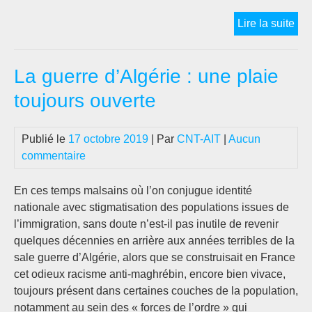
[Al
Lire la suite
195
Rép
La guerre d’Algérie : une plaie
et
rév
toujours ouverte
Publié le
17 octobre 2019
| Par
CNT-AIT
|
Aucun
commentaire
En ces temps malsains où l’on conjugue identité
nationale avec stigmatisation des populations issues de
l’immigration, sans doute n’est-il pas inutile de revenir
quelques décennies en arrière aux années terribles de la
sale guerre d’Algérie, alors que se construisait en France
cet odieux racisme anti-maghrébin, encore bien vivace,
toujours présent dans certaines couches de la population,
notamment au sein des « forces de l’ordre » qui