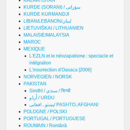
KAZAKHSTAN
KURDE (SORANI) / سۆرانی
KURDE KURMANDJI
LIBAN/LEBANON/لبنان
LIETUVIŠKAI / LITHUANIEN
MALAISIE/MALAYSIA
MAROC
MEXIQUE
L'EZLN et le néozapatisme : spectacle et
intégration
L'insurrection d'Oaxaca [2006]
NORVEGIEN / NORSK
PAKISTAN
Sindhī / سنڌي / सिन्धी
اُردُو / URDU
پښتو , افغانی/ PASHTO, AFGHANI
POLOGNE / POLSKI
PORTUGAL / PORTUGUESE
ROUMAIN / Română