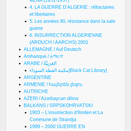
MLNA (1951-1957)
4. LA GUERRE D'ALGERIE : réfractaires
et libertaires
5. Les années 90, résistance dans la sale
guerre
6. INSURRECTION ALGERIENNE
(AROUCH / AARCHS) 2001
ALLEMAGNE / Auf Deutsch
Amharique / አማርኛ
ARABE / العَرَبِيَّةُ
مكتبة القطة السوداء[Black Cat Library]
ARGENTINE
ARMENIE / հայերեն լեզու
AUTRICHE
AZERI / Azərbaycan dilinə
BALKANS / SRPSKOHRVATSKI
1903 – L'insurrection d'Ilinden et La
Commune de Strandja
1999 – 2000 GUERRE EN