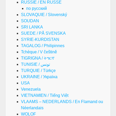
RUSSIE / EN RUSSE
по русский
SLOVAQUIE / Slovenský
SOUDAN
SRI LANKA
SUEDE / PÅ SVENSKA
SYRIE-KURDISTAN
TAGALOG / Philipinnes
Tchèque / V češtině
TIGRIGNA / ትግርኛ
TUNISIE / تونس
TURQUIE / Türkçe
UKRAINE / Україна
USA
Venezuela
VIETNAMIEN / Tiếng Việt
VLAAMS – NEDERLANDS / En Flamand ou
Néerlandais
WOLOF