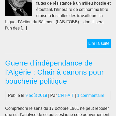
faites de résistance à un milieu hostile et
étouffant, l’itinéraire de cet homme libre
croisera les luttes des travailleurs, la
Ligue d’Action du Bâtiment (LAB-FOBB) – dont il sera
l’un des […]
And
Lire la suite
Bös
(19
Guerre d’indépendance de
–
200
l’Algérie : Chair à canons pour
:
boucherie politique
reb
pou
la
Publié le
9 août 2019
| Par
CNT-AIT
|
1 commentaire
vie
!
Comprendre le sens du 17 octobre 1961 ne peut reposer
que sur l’analyse de ce qui s’est joué côté gouvernement