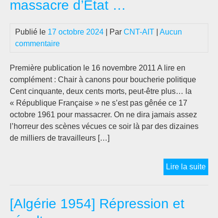
massacre d’Etat …
[Ma
Pro
Publié le
17 octobre 2024
| Par
CNT-AIT
|
Aucun
commentaire
Première publication le 16 novembre 2011 A lire en
complément : Chair à canons pour boucherie politique
Cent cinquante, deux cents morts, peut-être plus… la
« République Française » ne s’est pas gênée ce 17
octobre 1961 pour massacrer. On ne dira jamais assez
l’horreur des scènes vécues ce soir là par des dizaines
de milliers de travailleurs […]
17
Lire la suite
oct
196
[Algérie 1954] Répression et
ret
sur