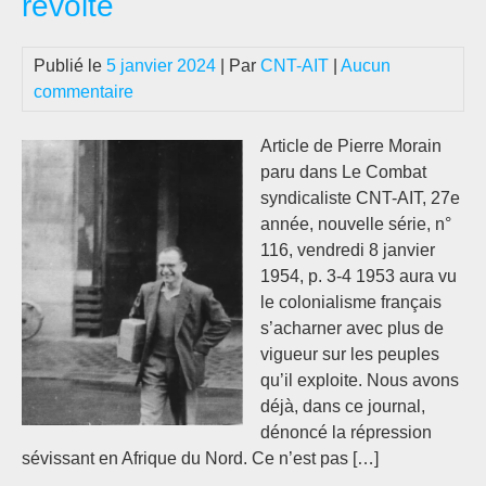
révolte
un
mas
Publié le
5 janvier 2024
| Par
CNT-AIT
|
Aucun
d’E
commentaire
…
Article de Pierre Morain
paru dans Le Combat
syndicaliste CNT-AIT, 27e
année, nouvelle série, n°
116, vendredi 8 janvier
1954, p. 3-4 1953 aura vu
le colonialisme français
s’acharner avec plus de
vigueur sur les peuples
qu’il exploite. Nous avons
déjà, dans ce journal,
dénoncé la répression
sévissant en Afrique du Nord. Ce n’est pas […]