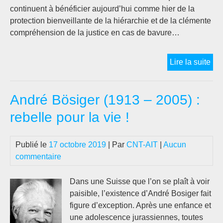
continuent à bénéficier aujourd’hui comme hier de la
protection bienveillante de la hiérarchie et de la clémente
compréhension de la justice en cas de bavure…
La
Lire la suite
gue
d’A
André Bösiger (1913 – 2005) :
:
un
rebelle pour la vie !
pla
tou
Publié le
17 octobre 2019
| Par
CNT-AIT
|
Aucun
ouv
commentaire
Dans une Suisse que l’on se plaît à voir
paisible, l’existence d’André Bosiger fait
figure d’exception. Après une enfance et
une adolescence jurassiennes, toutes