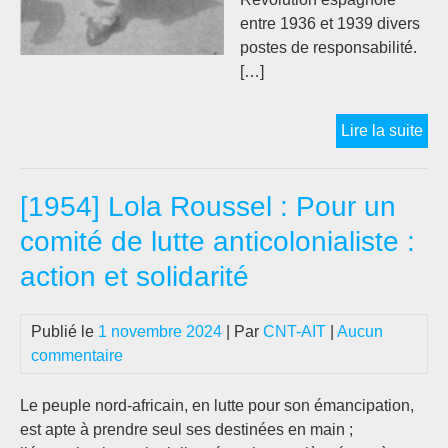
entre 1936 et 1939 divers
postes de responsabilité.
[…]
A
Lire la suite
la
mé
[1954] Lola Roussel : Pour un
de
San
comité de lutte anticolonialiste :
« 
action et solidarité
SU
ass
par
Publié le
1 novembre 2024
| Par
CNT-AIT
|
Aucun
l’O
commentaire
à
Alg
Le peuple nord-africain, en lutte pour son émancipation,
le
est apte à prendre seul ses destinées en main ;
10