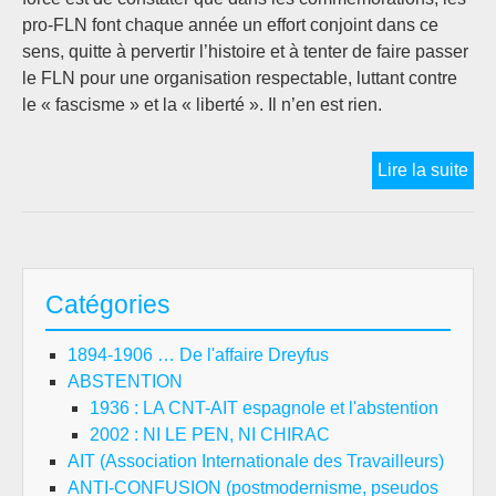
pro-FLN font chaque année un effort conjoint dans ce
sens, quitte à pervertir l’histoire et à tenter de faire passer
le FLN pour une organisation respectable, luttant contre
le « fascisme » et la « liberté ». Il n’en est rien.
Gue
Lire la suite
d’i
de
l’A
:
Catégories
Cha
à
1894-1906 … De l'affaire Dreyfus
can
ABSTENTION
pou
1936 : LA CNT-AIT espagnole et l'abstention
bou
2002 : NI LE PEN, NI CHIRAC
pol
AIT (Association Internationale des Travailleurs)
ANTI-CONFUSION (postmodernisme, pseudos