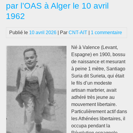
par l’OAS à Alger le 10 avril
1962
Publié le
10 avril 2026
| Par
CNT-AIT
|
1 commentaire
Né à Valence (Levant,
Espagne) en 1900, bossu
de naissance et mesurant
à peine 1 mètre, Santiago
Suria dit Surieta, qui était
le fils d’un modeste
artisan marbrier, avait
adhéré très jeune au
mouvement libertaire.
Particulièrement actif dans
les Athénées libertaires, il
occupa pendant la
Révolution espagnole