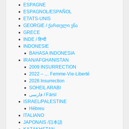
ESPAGNE
ESPAGNOL/ESPAÑOL
ETATS-UNIS
GEORGIE / ქართული ენა
GRECE
INDE / हिन्दी
INDONESIE
BAHASA INDONESIA
IRAN/AFGHANISTAN
2009 INSURRECTION
2022 – … Femme-Vie-Liberté
2026 Insurrection
SOHEIL ARABI
فارسی / Fārsī
ISRAEL/PALESTINE
Hébreu
ITALIANO
JAPONAIS /日本語