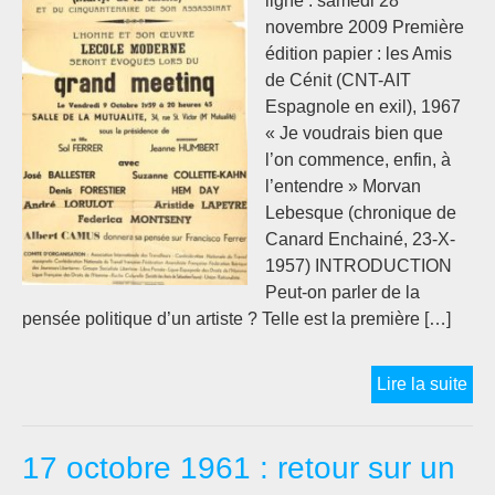
ligne : samedi 28
novembre 2009 Première
édition papier : les Amis
de Cénit (CNT-AIT
Espagnole en exil), 1967
« Je voudrais bien que
l’on commence, enfin, à
l’entendre » Morvan
Lebesque (chronique de
Canard Enchainé, 23-X-
1957) INTRODUCTION
Peut-on parler de la
pensée politique d’un artiste ? Telle est la première […]
La
Lire la suite
pe
pol
17 octobre 1961 : retour sur un
d’A
Ca