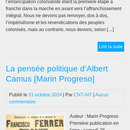
l’émancipation colonialiste étant la première étape à
avri
franchir dans la marche en avant vers l’affranchissement
19
intégral. Nous ne devons pas renvoyer, dos à dos,
l’impérialisme et les revendications des peuples
colonisés, mais au contraire, nous devons, selon […]
[19
Lire la suite
Lol
Rou
La pensée politique d’Albert
:
Pou
Camus [Marin Progreso]
un
com
Publié le
31 octobre 2024
| Par
CNT-AIT
|
Aucun
de
commentaire
lutt
anti
act
Auteur : Marin Progreso
et
Première publication en
soli