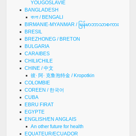
YOUGOSLAVIE
BANGLADESH
বাংলা / BENGALI
BIRMANIE-MYANMAR / မြန်မာဘာသာစကား
BRESIL
BREZHONEG / BRETON
BULGARIA
CARAIBES
CHILI/CHILE
CHINE / 中文
彼· 阿· 克鲁泡特金 / Kropotkin
COLOMBIE
COREEN / 한국어
CUBA
EBRU FIRAT
EGYPTE
ENGLISH/EN ANGLAIS
An other future for health
EQUATEUR/ECUADOR