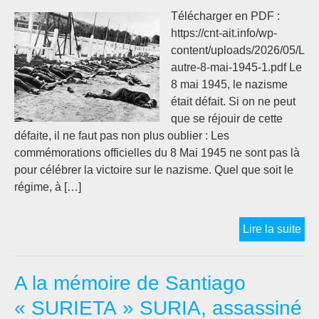
Télécharger en PDF :
https://cnt-ait.info/wp-
content/uploads/2026/05/L
autre-8-mai-1945-1.pdf Le
8 mai 1945, le nazisme
était défait. Si on ne peut
que se réjouir de cette
défaite, il ne faut pas non plus oublier : Les
commémorations officielles du 8 Mai 1945 ne sont pas là
pour célébrer la victoire sur le nazisme. Quel que soit le
régime, à […]
L’
Lire la suite
8
MA
A la mémoire de Santiago
19
…
« SURIETA » SURIA, assassiné