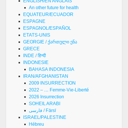
ENGLISH/EN ANGLAIS
An other future for health
EQUATEUR/ECUADOR
ESPAGNE
ESPAGNOL/ESPAÑOL
ETATS-UNIS
GEORGIE / ქართული ენა
GRECE
INDE / हिन्दी
INDONESIE
BAHASA INDONESIA
IRAN/AFGHANISTAN
2009 INSURRECTION
2022 – … Femme-Vie-Liberté
2026 Insurrection
SOHEIL ARABI
فارسی / Fārsī
ISRAEL/PALESTINE
Hébreu