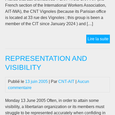
French section of the International Workers Association,
AIT-IWA), the CNT Vignoles (because its Parisian office
is located at 33 rue des Vignoles ; this group is been a
member of the CIT since January 2024 ) and […]
Wh
Lire la suite
the
are
REPRESENTATION AND
sev
« C
VISIBILITY
in
Fra
Publié le
13 juin 2005
| Par
CNT-AIT
|
Aucun
commentaire
Monday 13 June 2005 Often, in order to attain some
visibility, a libertarian organization or its members must
struggle to be represented accurately when confiding in