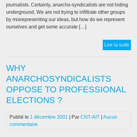
journalists. Certainly, anarcho-syndicalists are not hiding
underground. We are not trying to infiltrate other groups
by misrepresenting our ideas, but how do we represent
ourselves and get some accurate […]
RE
Lire la suite
AN
VIS
WHY
ANARCHOSYNDICALISTS
OPPOSE TO PROFESSIONAL
ELECTIONS ?
Publié le
1 décembre 2001
| Par
CNT-AIT
|
Aucun
commentaire