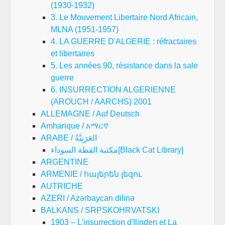
(1930-1932)
3. Le Mouvement Libertaire Nord Africain,
MLNA (1951-1957)
4. LA GUERRE D'ALGERIE : réfractaires
et libertaires
5. Les années 90, résistance dans la sale
guerre
6. INSURRECTION ALGERIENNE
(AROUCH / AARCHS) 2001
ALLEMAGNE / Auf Deutsch
Amharique / አማርኛ
ARABE / العَرَبِيَّةُ
مكتبة القطة السوداء[Black Cat Library]
ARGENTINE
ARMENIE / հայերեն լեզու
AUTRICHE
AZERI / Azərbaycan dilinə
BALKANS / SRPSKOHRVATSKI
1903 – L'insurrection d'Ilinden et La