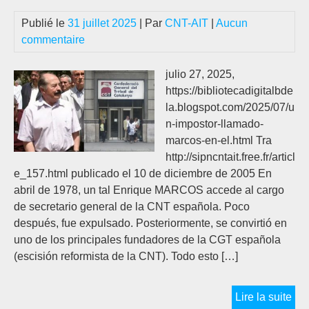
Publié le
31 juillet 2025
| Par
CNT-AIT
|
Aucun
commentaire
julio 27, 2025,
https://bibliotecadigitalbde
la.blogspot.com/2025/07/u
n-impostor-llamado-
marcos-en-el.html Tra
http://sipncntait.free.fr/articl
e_157.html publicado el 10 de diciembre de 2005 En
abril de 1978, un tal Enrique MARCOS accede al cargo
de secretario general de la CNT española. Poco
después, fue expulsado. Posteriormente, se convirtió en
uno de los principales fundadores de la CGT española
(escisión reformista de la CNT). Todo esto […]
UN
Lire la suite