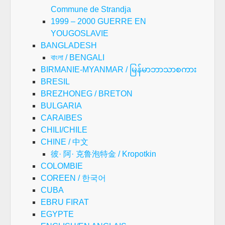
Commune de Strandja
1999 – 2000 GUERRE EN
YOUGOSLAVIE
BANGLADESH
বাংলা / BENGALI
BIRMANIE-MYANMAR / မြန်မာဘာသာစကား
BRESIL
BREZHONEG / BRETON
BULGARIA
CARAIBES
CHILI/CHILE
CHINE / 中文
彼· 阿· 克鲁泡特金 / Kropotkin
COLOMBIE
COREEN / 한국어
CUBA
EBRU FIRAT
EGYPTE