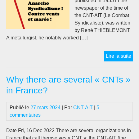
published in 1955 in the
newspaper of the time of
the CNT-AIT (Le Combat
Syndicaliste), was written
by René THIEBLEMONT.
A metallurgist, he notably worked […]
Th
Lire la suite
CN
Ana
Why there are several « CNTs »
or
rev
in France?
uni
?
Publié le
27 mars 2024
| Par
CNT-AIT
|
5
[R.
commentaires
TH
195
Date Fri, 16 Dec 2022 There are several organizations in
France that call themselves « CNT »: the CNT-AIT (the