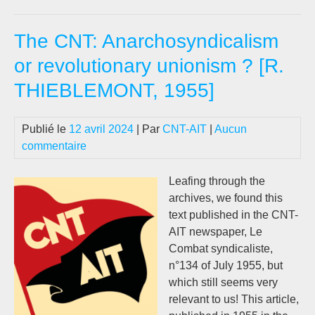
IM
LL
The CNT: Anarchosyndicalism
MA
EN
or revolutionary unionism ? [R.
EL
THIEBLEMONT, 1955]
QU
DE
LA
Publié le
12 avril 2024
| Par
CNT-AIT
|
Aucun
CN
commentaire
Y
LA
Leafing through the
FU
archives, we found this
DE
text published in the CNT-
LA
AIT newspaper, Le
CG
Combat syndicaliste,
ES
n°134 of July 1955, but
which still seems very
relevant to us! This article,