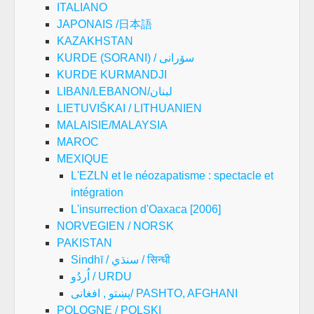
ITALIANO
JAPONAIS /日本語
KAZAKHSTAN
KURDE (SORANI) / سۆرانی
KURDE KURMANDJI
LIBAN/LEBANON/لبنان
LIETUVIŠKAI / LITHUANIEN
MALAISIE/MALAYSIA
MAROC
MEXIQUE
L'EZLN et le néozapatisme : spectacle et
intégration
L'insurrection d'Oaxaca [2006]
NORVEGIEN / NORSK
PAKISTAN
Sindhī / سنڌي / सिन्धी
اُردُو / URDU
پښتو , افغانی/ PASHTO, AFGHANI
POLOGNE / POLSKI