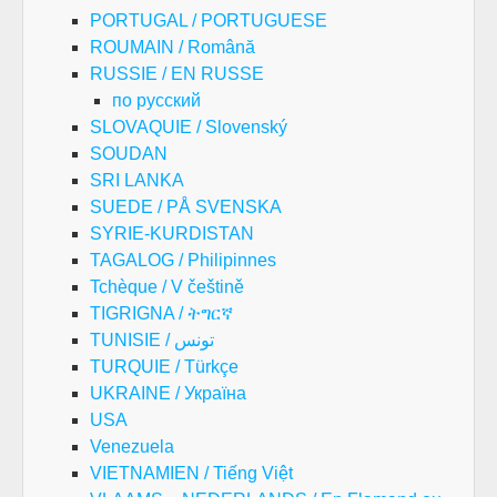
PORTUGAL / PORTUGUESE
ROUMAIN / Română
RUSSIE / EN RUSSE
по русский
SLOVAQUIE / Slovenský
SOUDAN
SRI LANKA
SUEDE / PÅ SVENSKA
SYRIE-KURDISTAN
TAGALOG / Philipinnes
Tchèque / V češtině
TIGRIGNA / ትግርኛ
TUNISIE / تونس
TURQUIE / Türkçe
UKRAINE / Україна
USA
Venezuela
VIETNAMIEN / Tiếng Việt