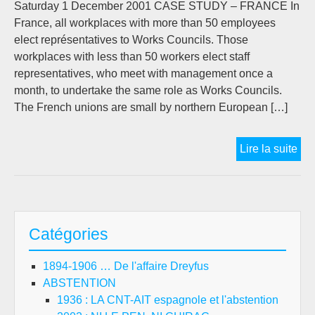
Saturday 1 December 2001 CASE STUDY – FRANCE In
France, all workplaces with more than 50 employees
elect représentatives to Works Councils. Those
workplaces with less than 50 workers elect staff
representatives, who meet with management once a
month, to undertake the same role as Works Councils.
The French unions are small by northern European […]
WH
Lire la suite
AN
OP
TO
PR
Catégories
EL
?
1894-1906 … De l'affaire Dreyfus
ABSTENTION
1936 : LA CNT-AIT espagnole et l'abstention