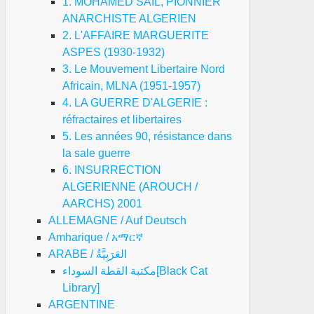
1. MOHAMED SAIL, PIONNIER
ANARCHISTE ALGERIEN
2. L'AFFAIRE MARGUERITE
ASPES (1930-1932)
3. Le Mouvement Libertaire Nord
Africain, MLNA (1951-1957)
4. LA GUERRE D'ALGERIE :
réfractaires et libertaires
5. Les années 90, résistance dans
la sale guerre
6. INSURRECTION
ALGERIENNE (AROUCH /
AARCHS) 2001
ALLEMAGNE / Auf Deutsch
Amharique / አማርኛ
ARABE / العَرَبِيَّةُ
مكتبة القطة السوداء[Black Cat
Library]
ARGENTINE