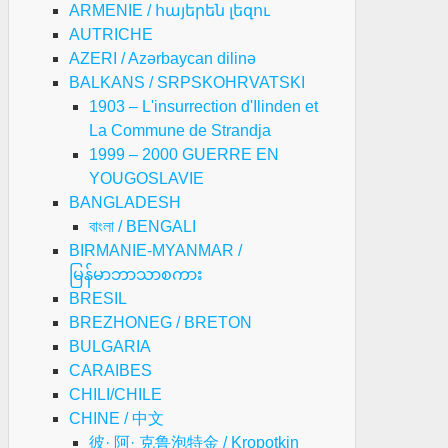
ARMENIE / հայերեն լեզու
AUTRICHE
AZERI / Azərbaycan dilinə
BALKANS / SRPSKOHRVATSKI
1903 – L'insurrection d'Ilinden et
La Commune de Strandja
1999 – 2000 GUERRE EN
YOUGOSLAVIE
BANGLADESH
বাংলা / BENGALI
BIRMANIE-MYANMAR /
မြန်မာဘာသာစကား
BRESIL
BREZHONEG / BRETON
BULGARIA
CARAIBES
CHILI/CHILE
CHINE / 中文
彼· 阿· 克鲁泡特金 / Kropotkin