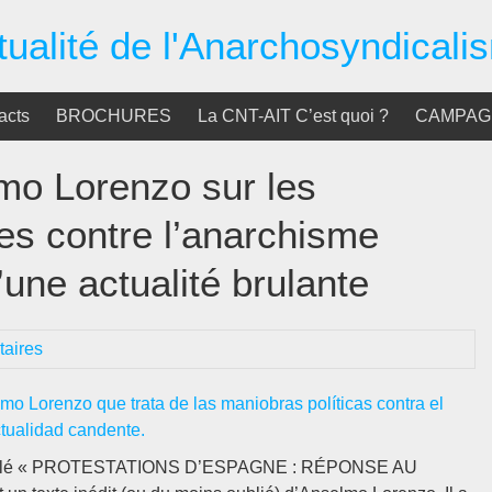
tualité de l'Anarchosyndicali
acts
BROCHURES
La CNT-AIT C’est quoi ?
CAMPAGN
lmo Lorenzo sur les
es contre l’anarchisme
’une actualité brulante
aires
lmo Lorenzo que trata de las maniobras políticas contra el
tualidad candente.
t intitulé « PROTESTATIONS D’ESPAGNE : RÉPONSE AU