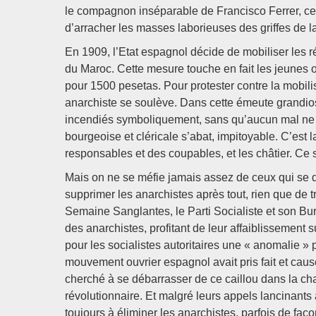
le compagnon inséparable de Francisco Ferrer, ce
d’arracher les masses laborieuses des griffes de l
En 1909, l’Etat espagnol décide de mobiliser les r
du Maroc. Cette mesure touche en fait les jeunes ou
pour 1500 pesetas. Pour protester contre la mobili
anarchiste se soulève. Dans cette émeute grandios
incendiés symboliquement, sans qu’aucun mal ne s
bourgeoise et cléricale s’abat, impitoyable. C’est
responsables et des coupables, et les châtier. Ce s
Mais on ne se méfie jamais assez de ceux qui se d
supprimer les anarchistes après tout, rien que de 
Semaine Sanglantes, le Parti Socialiste et son B
des anarchistes, profitant de leur affaiblissement s
pour les socialistes autoritaires une « anomalie » p
mouvement ouvrier espagnol avait pris fait et cau
cherché à se débarrasser de ce caillou dans la cha
révolutionnaire. Et malgré leurs appels lancinants 
toujours à éliminer les anarchistes, parfois de faço