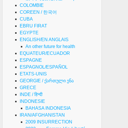
COLOMBIE
COREEN / 한국어
CUBA
EBRU FIRAT
EGYPTE
ENGLISH/EN ANGLAIS
An other future for health
EQUATEUR/ECUADOR
ESPAGNE
ESPAGNOL/ESPAÑOL
ETATS-UNIS
GEORGIE / ქართული ენა
GRECE
INDE / हिन्दी
INDONESIE
BAHASA INDONESIA
IRAN/AFGHANISTAN
2009 INSURRECTION