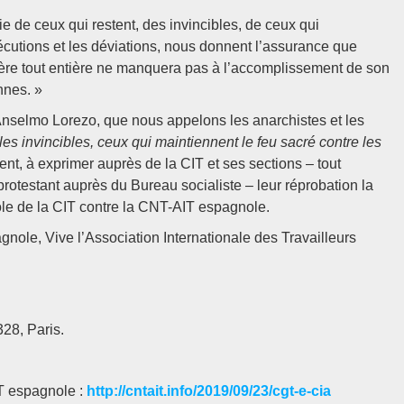
e de ceux qui restent, des invincibles, de ceux qui
sécutions et les déviations, nous donnent l’assurance que
ère tout entière ne manquera pas à l’accomplissement de son
nnes. »
Anselmo Lorezo, que nous appelons les anarchistes et les
 les invincibles, ceux qui maintiennent le feu sacré contre les
ent, à exprimer auprès de la CIT et ses sections – tout
protestant auprès du Bureau socialiste – leur réprobation la
le de la CIT contre la CNT-AIT espagnole.
nole, Vive l’Association Internationale des Travailleurs
328, Paris.
GT espagnole :
http://cntait.info/2019/09/23/cgt-e-cia