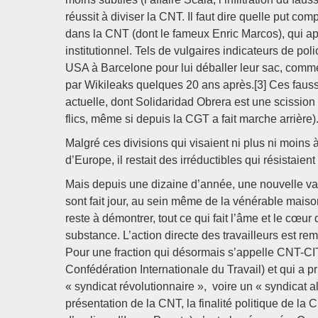
réussit à diviser la CNT. Il faut dire quelle put comp
dans la CNT (dont le fameux Enric Marcos), qui app
institutionnel. Tels de vulgaires indicateurs de pol
USA à Barcelone pour lui déballer leur sac, com
par Wikileaks quelques 20 ans après.[3] Ces fauss
actuelle, dont Solidaridad Obrera est une scissi
flics, même si depuis la CGT a fait marche arrière)
Malgré ces divisions qui visaient ni plus ni moins 
d’Europe, il restait des irréductibles qui résistaien
Mais depuis une dizaine d’année, une nouvelle va
sont fait jour, au sein même de la vénérable maiso
reste à démontrer, tout ce qui fait l’âme et le cœ
substance. L’action directe des travailleurs est r
Pour une fraction qui désormais s’appelle CNT-CIT
Confédération Internationale du Travail) et qui a p
« syndicat révolutionnaire », voire un « syndicat a
présentation de la CNT, la finalité politique de la