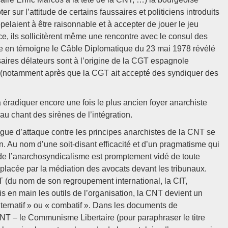
ter sur l’attitude de certains faussaires et politiciens introduits
elaient à être raisonnable et à accepter de jouer le jeu
ice, ils sollicitèrent même une rencontre avec le consul des
me en témoigne le Câble Diplomatique du 23 mai 1978 révélé
aires délateurs sont à l’origine de la CGT espagnole
on (notamment après que la CGT ait accepté des syndiquer des
.
à éradiquer encore une fois le plus ancien foyer anarchiste
t au chant des sirènes de l’intégration.
gue d’attaque contre les principes anarchistes de la CNT se
n. Au nom d’une soit-disant efficacité et d’un pragmatisme qui
ur de l’anarchosyndicalisme est promptement vidé de toute
emplacée par la médiation des avocats devant les tribunaux.
 (du nom de son regroupement international, la CIT,
ris en main les outils de l’organisation, la CNT devient un
lternatif » ou « combatif ». Dans les documents de
 CNT – le Communisme Libertaire (pour paraphraser le titre