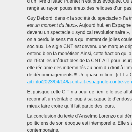
d’un livre d’Isaac Puente) n’est plus évoquée. Ou 
rangé au rayon poussiéreux des reliques d’un passé
Guy Debord, dans « la société du spectacle » l’a tr
est un moment du faux»
. Aujourd’hui, en Espagn
devenu un spectacle « syndical révolutionnaire »,
on a perdu le sens mais qui mettent de jolies coule
sociaux. Le sigle CNT est devenu une marque déposé
entend bien la monétiser. Ainsi, cette fraction qui 
de l’État les irréductibles de la CNT-AIT pour usurpa
elle réclame des indemnités au nom du droit à l’
de dédommagements !!! Un quasi million ! (cf. La
ait.info/2023/04/14/la-cnt-ait-espagnole-contre-ve
Et puisque cette CIT n’a peur de rien, elle ose af
reconnaît un véritable loup à sa capacité d’endos
mieux faire croire qu’il fait partie des leurs.
La conclusion du texte d’Anselmo Lorenzo qui d
politiciens de son époque est intemporelle. Elle s’a
contemporains.