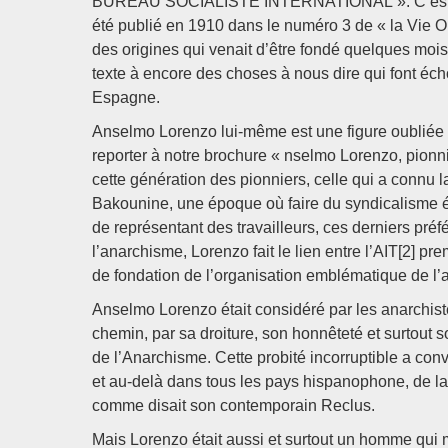
BUREAU SOCIALISTE INTERNATIONAL ». C’est un t
été publié en 1910 dans le numéro 3 de « la Vie Ouv
des origines qui venait d’être fondé quelques mois
texte à encore des choses à nous dire qui font éc
Espagne.
Anselmo Lorenzo lui-même est une figure oubliée 
reporter à notre brochure « nselmo Lorenzo, pionnier
cette génération des pionniers, celle qui a connu l
Bakounine, une époque où faire du syndicalisme éta
de représentant des travailleurs, ces derniers préf
l’anarchisme, Lorenzo fait le lien entre l’AIT[2] 
de fondation de l’organisation emblématique de l
Anselmo Lorenzo était considéré par les anarch
chemin, par sa droiture, son honnêteté et surtout 
de l’Anarchisme. Cette probité incorruptible a con
et au-delà dans tous les pays hispanophone, de la
comme disait son contemporain Reclus.
Mais Lorenzo était aussi et surtout un homme qui me