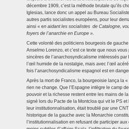
décembre 1909, c’est la méthode brutale qu’ils choi
Iglesias, lance donc un appel au Bureau Socialiste
autres partis socialistes européens, pour leur dem
ainsi « e
n aidant les socialistes de Catalogne, vo
foyers de l’anarchie en Europe ».
Cette volonté des politiciens bourgeois de gauche 
Anselmo Lorenzo, et c’est ce texte que nous vous p
sincères de l’anarchosyndicalisme intéressés par l
l’œil humide de la nostalgie, mais avec l’œil acéré
fois l’anarchosyndicalisme espagnol est en danger d
Après la mort de Franco, la bourgeoisie lança la «
rien ne change. Que l’Espagne intègre le camp des
pouvoir et la richesse restent entre les mains de la
signé lors du Pacte de la Montcloa qui vit le PS 
leur institutionnalisation, était troublé par une CN
historique de la gauche avec la Monarchie constit
l’institutionnalisation en refusant de participer a
moins subtiles (l’affaire Scala, l’infiltration du f