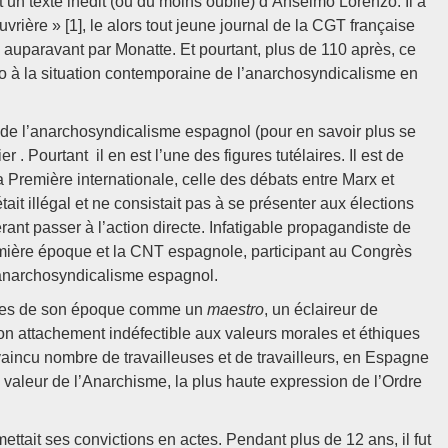
exte inédit (ou du moins oublié) d’Anselmo Lorenzo. Il a
rière » [1], le alors tout jeune journal de la CGT française
 auparavant par Monatte. Et pourtant, plus de 110 après, ce
ho à la situation contemporaine de l’anarchosyndicalisme en
de l’anarchosyndicalisme espagnol (pour en savoir plus se
 . Pourtant il en est l’une des figures tutélaires. Il est de
a Première internationale, celle des débats entre Marx et
it illégal et ne consistait pas à se présenter aux élections
érant passer à l’action directe. Infatigable propagandiste de
première époque et la CNT espagnole, participant au Congrès
’anarchosyndicalisme espagnol.
istes de son époque comme un
maestro
, un éclaireur de
son attachement indéfectible aux valeurs morales et éthiques
vaincu nombre de travailleuses et de travailleurs, en Espagne
 valeur de l’Anarchisme, la plus haute expression de l’Ordre
ttait ses convictions en actes. Pendant plus de 12 ans, il fut