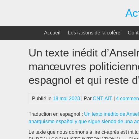
Passer
Ac
au
contenu
Accueil
Les raisons de la colère
Cont
Un texte inédit d’Anse
manœuvres politicienn
espagnol et qui reste d
Publié le
18 mai 2023
| Par
CNT-AIT
|
4 comment
Traduction en espagnol :
Un texto inédito de Anse
anarquismo español y que sigue siendo de una ac
Le texte que nous donnons à lire ci-après es