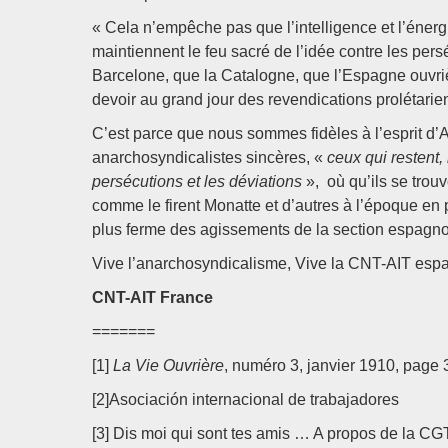
« Cela n’empêche pas que l’intelligence et l’énergi
maintiennent le feu sacré de l’idée contre les per
Barcelone, que la Catalogne, que l’Espagne ouvri
devoir au grand jour des revendications prolétarie
C’est parce que nous sommes fidèles à l’esprit d’
anarchosyndicalistes sincères, «
ceux qui restent,
persécutions et les déviations
», où qu’ils se trouv
comme le firent Monatte et d’autres à l’époque en 
plus ferme des agissements de la section espagno
Vive l’anarchosyndicalisme, Vive la CNT-AIT espag
CNT-AIT France
=======
[1]
La Vie Ouvrière
, numéro 3, janvier 1910, page 
[2]Asociación internacional de trabajadores
[3] Dis moi qui sont tes amis … A propos de la C