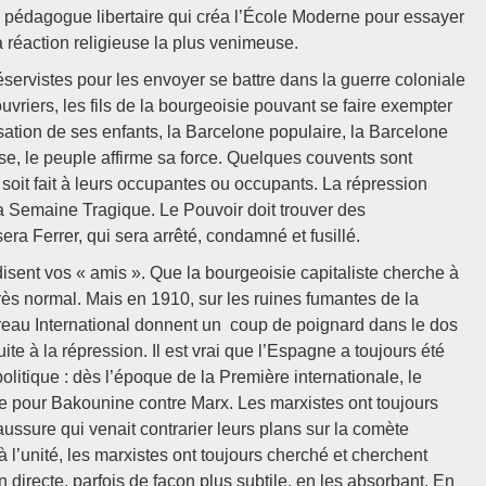
 pédagogue libertaire qui créa l’École Moderne pour essayer
a réaction religieuse la plus venimeuse.
éservistes pour les envoyer se battre dans la guerre coloniale
vriers, les fils de la bourgeoisie pouvant se faire exempter
sation de ses enfants, la Barcelone populaire, la Barcelone
e, le peuple affirme sa force. Quelques couvents sont
oit fait à leurs occupantes ou occupants. La répression
 la Semaine Tragique. Le Pouvoir doit trouver des
era Ferrer, qui sera arrêté, condamné et fusillé.
isent vos « amis ». Que la bourgeoisie capitaliste cherche à
très normal. Mais en 1910, sur les ruines fumantes de la
ureau International donnent un coup de poignard dans le dos
uite à la répression. Il est vrai que l’Espagne a toujours été
olitique : dès l’époque de la Première internationale, le
se pour Bakounine contre Marx. Les marxistes ont toujours
ussure qui venait contrarier leurs plans sur la comète
à l’unité, les marxistes ont toujours cherché et cherchent
n directe, parfois de façon plus subtile, en les absorbant. En