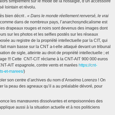
alors simplement sur le mode de la nostalgie, d’un accessoire
 lointain et révolu.
ès bien décrit .
« Dans le monde réellement renversé, le vrai
e comme dans de nombreux pays, l’anarchosyndicalisme est
 les drapeaux rouges et noirs sont devenus des images dont
urs sur les photos et les selfies postés sur les réseaux
e au registre de la propriété intellectuelle par la CIT, qui
a fait main basse sur la CNT a-t-elle attaqué devant un tribunal
tion de sigle, atteinte au droit de propriété intellectuelle ; et
image !!! Cette CNT-CIT réclame à la CNT-AIT 900 000 euros
 CNT-AIT espagnole, contre vents et marées
https://cnt-
nts-et-marees/
)
fubler son centre d’archives du nom d’Anselmo Lorenzo ! On
ser la peau des agneaux qu’il a au préalable dévoré, pour
énonce les manœuvres dissolvantes et empoisonnées des
pplique aussi à la situation actuelle et à nos politiciens