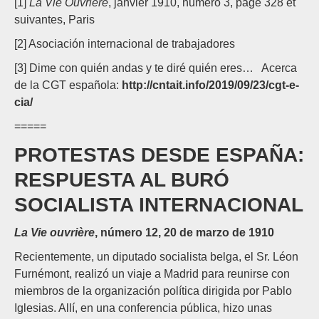
[1]
La Vie Ouvrière
, janvier 1910, numéro 3, page 328 et
suivantes, Paris
[2] Asociación internacional de trabajadores
[3] Dime con quién andas y te diré quién eres… Acerca
de la CGT española:
http://cntait.info/2019/09/23/cgt-e-
cia/
=====
PROTESTAS DESDE ESPAÑA:
RESPUESTA AL BURÓ
SOCIALISTA INTERNACIONAL
La Vie ouvrière
, número 12, 20 de marzo de 1910
Recientemente, un diputado socialista belga, el Sr. Léon
Furnémont, realizó un viaje a Madrid para reunirse con
miembros de la organización política dirigida por Pablo
Iglesias. Allí, en una conferencia pública, hizo unas