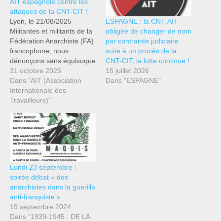
AIT espagnole contre les
attaques de la CNT-CIT !
ESPAGNE : la CNT-AIT
Lyon, le 21/08/2025
obligée de changer de nom
Militantes et militants de la
par contrainte judiciaire
Fédération Anarchiste (FA)
suite à un procès de la
francophone, nous
CNT-CIT, la lutte continue !
dénonçons sans équivoque
15 juillet 2026
les scandaleuses attaques,
31 octobre 2025
Dans "ESPAGNE"
en Espagne, de la CNT-
Dans "AIT (Association
CIT à l'encontre de la CNT-
Internationale des
AIT. Il est que la CNT
Travailleurs)"
(Confédération Nationale
du Travail) dite « AIT »,
organisation anarcho-
syndicaliste espagnole
affiliée à l'AIT (Association
Internationale…
Lundi 23 septembre :
soirée débat « des
anarchistes dans la guerilla
anti-franquiste »
19 septembre 2024
Dans "1939-1945 : DE LA