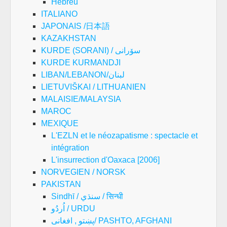
Hébreu
ITALIANO
JAPONAIS /日本語
KAZAKHSTAN
KURDE (SORANI) / سۆرانی
KURDE KURMANDJI
LIBAN/LEBANON/لبنان
LIETUVIŠKAI / LITHUANIEN
MALAISIE/MALAYSIA
MAROC
MEXIQUE
L'EZLN et le néozapatisme : spectacle et
intégration
L'insurrection d'Oaxaca [2006]
NORVEGIEN / NORSK
PAKISTAN
Sindhī / سنڌي / सिन्धी
اُردُو / URDU
پښتو , افغانی/ PASHTO, AFGHANI