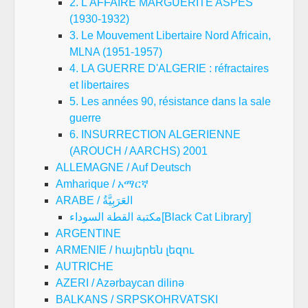
2. L'AFFAIRE MARGUERITE ASPES
(1930-1932)
3. Le Mouvement Libertaire Nord Africain,
MLNA (1951-1957)
4. LA GUERRE D'ALGERIE : réfractaires
et libertaires
5. Les années 90, résistance dans la sale
guerre
6. INSURRECTION ALGERIENNE
(AROUCH / AARCHS) 2001
ALLEMAGNE / Auf Deutsch
Amharique / አማርኛ
ARABE / العَرَبِيَّةُ
مكتبة القطة السوداء[Black Cat Library]
ARGENTINE
ARMENIE / հայերեն լեզու
AUTRICHE
AZERI / Azərbaycan dilinə
BALKANS / SRPSKOHRVATSKI