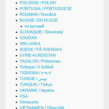
POLOGNE / POLSKI
PORTUGAL / PORTUGUESE
ROUMAIN / Română
RUSSIE / EN RUSSE
по русский
SLOVAQUIE / Slovenský
SOUDAN
SRI LANKA
SUEDE / PÅ SVENSKA
SYRIE-KURDISTAN
TAGALOG / Philipinnes
Tchèque / V češtině
TIGRIGNA / ትግርኛ
TUNISIE / تونس
TURQUIE / Türkçe
UKRAINE / Україна
USA
Venezuela
VIETNAMIEN / Tiếng Việt