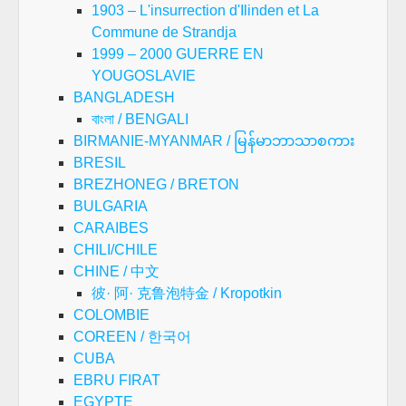
1903 – L'insurrection d'Ilinden et La
Commune de Strandja
1999 – 2000 GUERRE EN
YOUGOSLAVIE
BANGLADESH
বাংলা / BENGALI
BIRMANIE-MYANMAR / မြန်မာဘာသာစကား
BRESIL
BREZHONEG / BRETON
BULGARIA
CARAIBES
CHILI/CHILE
CHINE / 中文
彼· 阿· 克鲁泡特金 / Kropotkin
COLOMBIE
COREEN / 한국어
CUBA
EBRU FIRAT
EGYPTE