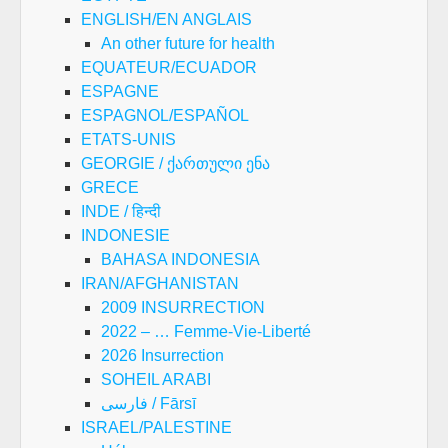
ENGLISH/EN ANGLAIS
An other future for health
EQUATEUR/ECUADOR
ESPAGNE
ESPAGNOL/ESPAÑOL
ETATS-UNIS
GEORGIE / ქართული ენა
GRECE
INDE / हिन्दी
INDONESIE
BAHASA INDONESIA
IRAN/AFGHANISTAN
2009 INSURRECTION
2022 – … Femme-Vie-Liberté
2026 Insurrection
SOHEIL ARABI
فارسی / Fārsī
ISRAEL/PALESTINE