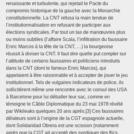
renaissante et turbulente, qui rejetait le Pacte du
compromis historique de la gauche avec la Monarchie
constitutionnelle. La CNT refusa la main tendue de
l’institutionnalisation en refusant de participer aux
élections syndicales. Par tout un tas de manœuvres plus
ou moins subtiles (l’affaire Scala, l’infiltration du faussaire
Enric Marcos à la tête de la CNT, …) la bourgeoise
réussit à diviser la CNT. Il faut dire quelle put compter sur
l’attitude de certains faussaires et politiciens introduits
dans la CNT (dont le fameux Enric Marcos), qui
appelaient à être raisonnable et à accepter de jouer le jeu
institutionnel. Tels de vulgaires indicateurs de police, ils
sollicitèrent même une rencontre avec le consul des USA
à Barcelone pour lui déballer leur sac, comme en
témoigne le Câble Diplomatique du 23 mai 1978 révélé
par Wikileaks quelques 20 ans après.[3] Ces faussaires
délateurs sont à l’origine de la CGT espagnole actuelle,
dont Solidaridad Obrera est une scission (notamment
après que la CGT ait accepté des syndiquer des flics,