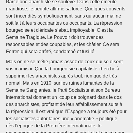
Barcelone anarchiste se soulève. Dans cette émeute
grandiose, le peuple affirme sa force. Quelques couvents
sont incendiés symboliquement, sans qu’aucun mal ne
soit fait à leurs occupantes ou occupants. La répression
bourgeoise et cléricale s’abat, impitoyable. C’est la
Semaine Tragique. Le Pouvoir doit trouver des
responsables et des coupables, et les châtier. Ce sera
Ferrer, qui sera arrêté, condamné et fusillé.
Mais on ne se méfie jamais assez de ceux qui se disent
vos « amis ». Que la bourgeoisie capitaliste cherche à
supprimer les anarchistes après tout, rien que de très
normal. Mais en 1910, sur les ruines fumantes de la
Semaine Sanglantes, le Parti Socialiste et son Bureau
International donnent un coup de poignard dans le dos
des anarchistes, profitant de leur affaiblissement suite à
la répression. Il est vrai que l’Espagne a toujours été pour
les socialistes autoritaires une « anomalie » politique :
dès l’époque de la Première internationale, le
mouvement ouvrier espagnol avait pris fait et cause pour