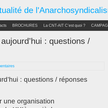
tualité de l'Anarchosyndicali
acts
BROCHURES
La CNT-AIT C’est quoi ?
CAMPAGN
aujourd’hui : questions /
entaires
rd’hui : questions / réponses
r une organisation