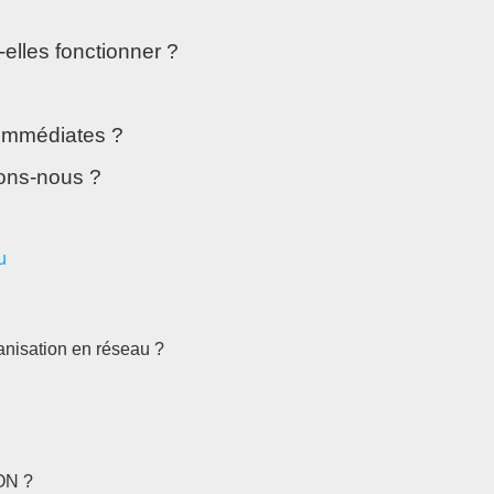
elles fonctionner ?
 immédiates ?
ons-nous ?
u
isation en réseau ?
ON ?