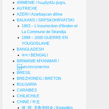
ARMENIE / հայերեն լեզու
AUTRICHE
AZERI / Azərbaycan dilinə
BALKANS / SRPSKOHRVATSKI
1903 – L'insurrection d'Ilinden et
La Commune de Strandja
1999 – 2000 GUERRE EN
YOUGOSLAVIE
BANGLADESH
বাংলা / BENGALI
BIRMANIE-MYANMAR /
မြန်မာဘာသာစကား
BRESIL
BREZHONEG / BRETON
BULGARIA
CARAIBES
CHILI/CHILE
CHINE / 中文
彼· 阿· 克鲁泡特金 / Kropotkin