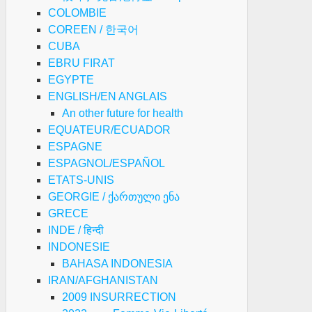
COLOMBIE
COREEN / 한국어
CUBA
EBRU FIRAT
EGYPTE
ENGLISH/EN ANGLAIS
An other future for health
EQUATEUR/ECUADOR
ESPAGNE
ESPAGNOL/ESPAÑOL
ETATS-UNIS
GEORGIE / ქართული ენა
GRECE
INDE / हिन्दी
INDONESIE
BAHASA INDONESIA
IRAN/AFGHANISTAN
2009 INSURRECTION