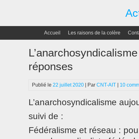
Passer
Ac
au
contenu
Accueil
Les raisons de la colère
Cont
L’anarchosyndicalisme 
réponses
Publié le
22 juillet 2020
| Par
CNT-AIT
|
10 comm
L’anarchosyndicalisme aujou
suivi de :
Fédéralisme et réseau : pou