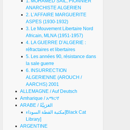
1. MOHAMED SAIL, PIONNIER
ANARCHISTE ALGERIEN
2. L'AFFAIRE MARGUERITE
ASPES (1930-1932)
3. Le Mouvement Libertaire Nord
Africain, MLNA (1951-1957)
4. LA GUERRE D'ALGERIE :
réfractaires et libertaires
5. Les années 90, résistance dans
la sale guerre
6. INSURRECTION
ALGERIENNE (AROUCH /
AARCHS) 2001
ALLEMAGNE / Auf Deutsch
Amharique / አማርኛ
ARABE / العَرَبِيَّةُ
مكتبة القطة السوداء[Black Cat
Library]
ARGENTINE