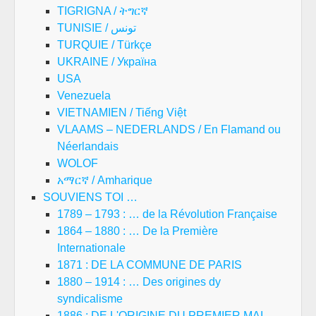
TIGRIGNA / ትግርኛ
TUNISIE / تونس
TURQUIE / Türkçe
UKRAINE / Україна
USA
Venezuela
VIETNAMIEN / Tiếng Việt
VLAAMS – NEDERLANDS / En Flamand ou
Néerlandais
WOLOF
አማርኛ / Amharique
SOUVIENS TOI …
1789 – 1793 : … de la Révolution Française
1864 – 1880 : … De la Première
Internationale
1871 : DE LA COMMUNE DE PARIS
1880 – 1914 : … Des origines dy
syndicalisme
1886 : DE L'ORIGINE DU PREMIER MAI