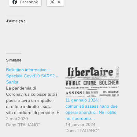
Facebook
X
J’aime ça :
Similaire
Bollettino informativo –
Speciale Covid19 SARS2 –
Sanita
La pandemia di
Coronavirus colpisce tutti i
11 gennaio 1924: i
paesi e avrà un impatto -
comunisti assassinano due
diretto o indiretto - sulla
operai anarchici. Né l’oblio
vita di miliardi di persone. È
né il perdono…
importante nonostante le
2 mai 2020
14 janvier 2024
crisi che stiamo
Dans "ITALIANO"
Dans "ITALIANO"
attraversando per