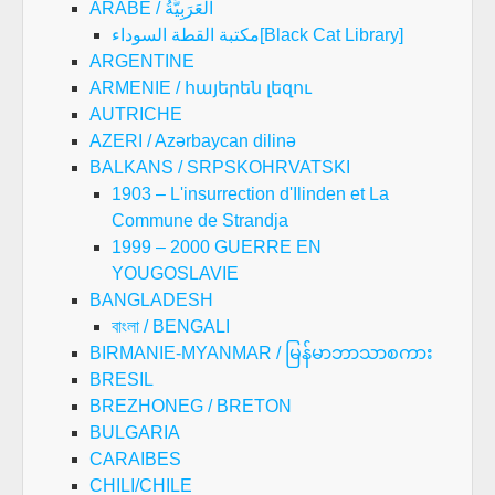
ARABE / العَرَبِيَّةُ
مكتبة القطة السوداء[Black Cat Library]
ARGENTINE
ARMENIE / հայերեն լեզու
AUTRICHE
AZERI / Azərbaycan dilinə
BALKANS / SRPSKOHRVATSKI
1903 – L'insurrection d'Ilinden et La
Commune de Strandja
1999 – 2000 GUERRE EN
YOUGOSLAVIE
BANGLADESH
বাংলা / BENGALI
BIRMANIE-MYANMAR / မြန်မာဘာသာစကား
BRESIL
BREZHONEG / BRETON
BULGARIA
CARAIBES
CHILI/CHILE