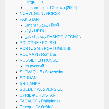
intégration
L'insurrection d'Oaxaca [2006]
NORVEGIEN / NORSK
PAKISTAN
Sindhī / سنڌي / सिन्धी
اُردُو / URDU
پښتو , افغانی/ PASHTO, AFGHANI
POLOGNE / POLSKI
PORTUGAL / PORTUGUESE
ROUMAIN / Română
RUSSIE / EN RUSSE
по русский
SLOVAQUIE / Slovenský
SOUDAN
SRI LANKA
SUEDE / PÅ SVENSKA
SYRIE-KURDISTAN
TAGALOG / Philipinnes
Tchèque / V češtině