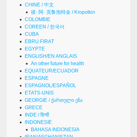
CHINE / 中文
彼· 阿· 克鲁泡特金 / Kropotkin
COLOMBIE
COREEN / 한국어
CUBA
EBRU FIRAT
EGYPTE
ENGLISH/EN ANGLAIS
An other future for health
EQUATEUR/ECUADOR
ESPAGNE
ESPAGNOL/ESPAÑOL
ETATS-UNIS
GEORGIE / ქართული ენა
GRECE
INDE / हिन्दी
INDONESIE
BAHASA INDONESIA
IRAN/AFGHANISTAN