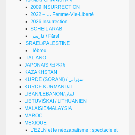
2009 INSURRECTION
2022 – … Femme-Vie-Liberté
2026 Insurrection
SOHEIL ARABI
فارسی / Fārsī
ISRAEL/PALESTINE
Hébreu
ITALIANO
JAPONAIS /日本語
KAZAKHSTAN
KURDE (SORANI) / سۆرانی
KURDE KURMANDJI
LIBAN/LEBANON/لبنان
LIETUVIŠKAI / LITHUANIEN
MALAISIE/MALAYSIA
MAROC
MEXIQUE
L'EZLN et le néozapatisme : spectacle et