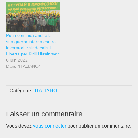
mantenere la nostra mente
critica, per cercare di
capire come siamo entrati
in questa situazione, come
affrontare e…
Putin continua anche la
sua guerra interna contro
lavoratori e sindacalisti!
Libertà per Kirill Ukraintsev
6 juin 2022
Dans "ITALIANO"
Catégorie :
ITALIANO
Laisser un commentaire
Vous devez
vous connecter
pour publier un commentaire.