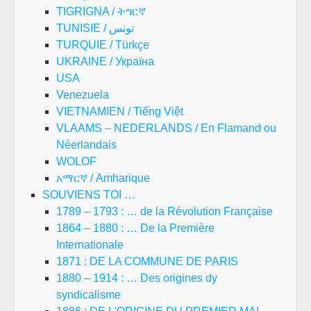
TIGRIGNA / ትግርኛ
TUNISIE / تونس
TURQUIE / Türkçe
UKRAINE / Україна
USA
Venezuela
VIETNAMIEN / Tiếng Việt
VLAAMS – NEDERLANDS / En Flamand ou
Néerlandais
WOLOF
አማርኛ / Amharique
SOUVIENS TOI …
1789 – 1793 : … de la Révolution Française
1864 – 1880 : … De la Première
Internationale
1871 : DE LA COMMUNE DE PARIS
1880 – 1914 : … Des origines dy
syndicalisme