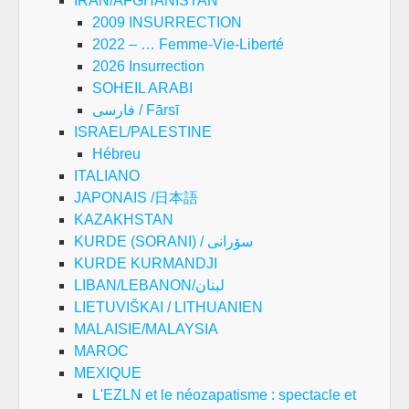
IRAN/AFGHANISTAN
2009 INSURRECTION
2022 – … Femme-Vie-Liberté
2026 Insurrection
SOHEIL ARABI
فارسی / Fārsī
ISRAEL/PALESTINE
Hébreu
ITALIANO
JAPONAIS /日本語
KAZAKHSTAN
KURDE (SORANI) / سۆرانی
KURDE KURMANDJI
LIBAN/LEBANON/لبنان
LIETUVIŠKAI / LITHUANIEN
MALAISIE/MALAYSIA
MAROC
MEXIQUE
L'EZLN et le néozapatisme : spectacle et