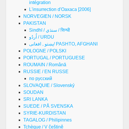
intégration
L'insurrection d'Oaxaca [2006]
NORVEGIEN / NORSK
PAKISTAN
Sindhī / سنڌي / सिन्धी
اُردُو / URDU
پښتو , افغانی/ PASHTO, AFGHANI
POLOGNE / POLSKI
PORTUGAL / PORTUGUESE
ROUMAIN / Română
RUSSIE / EN RUSSE
по русский
SLOVAQUIE / Slovenský
SOUDAN
SRI LANKA
SUEDE / PÅ SVENSKA
SYRIE-KURDISTAN
TAGALOG / Philipinnes
Tchèque / V češtině