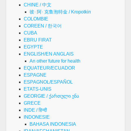
CHINE / 中文
彼· 阿· 克鲁泡特金 / Kropotkin
COLOMBIE
COREEN / 한국어
CUBA
EBRU FIRAT
EGYPTE
ENGLISH/EN ANGLAIS
An other future for health
EQUATEUR/ECUADOR
ESPAGNE
ESPAGNOL/ESPAÑOL
ETATS-UNIS
GEORGIE / ქართული ენა
GRECE
INDE / हिन्दी
INDONESIE
BAHASA INDONESIA