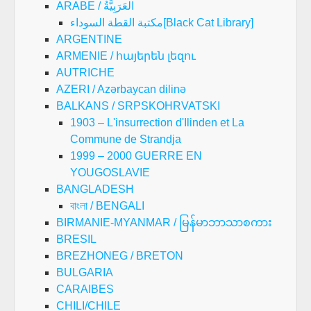
ARABE / العَرَبِيَّةُ
مكتبة القطة السوداء[Black Cat Library]
ARGENTINE
ARMENIE / հայերեն լեզու
AUTRICHE
AZERI / Azərbaycan dilinə
BALKANS / SRPSKOHRVATSKI
1903 – L'insurrection d'Ilinden et La
Commune de Strandja
1999 – 2000 GUERRE EN
YOUGOSLAVIE
BANGLADESH
বাংলা / BENGALI
BIRMANIE-MYANMAR / မြန်မာဘာသာစကား
BRESIL
BREZHONEG / BRETON
BULGARIA
CARAIBES
CHILI/CHILE