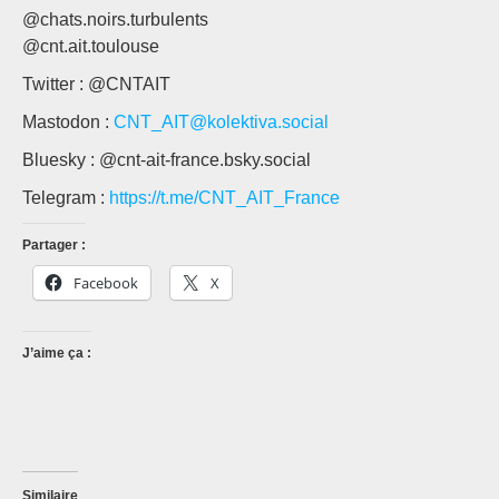
@chats.noirs.turbulents
@cnt.ait.toulouse
Twitter : @CNTAIT
Mastodon :
CNT_AIT@kolektiva.social
Bluesky : @cnt-ait-france.bsky.social
Telegram :
https://t.me/CNT_AIT_France
Partager :
Facebook
X
J’aime ça :
Similaire