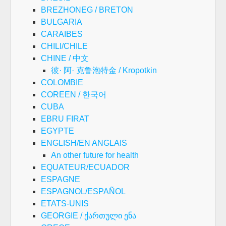
BREZHONEG / BRETON
BULGARIA
CARAIBES
CHILI/CHILE
CHINE / 中文
彼· 阿· 克鲁泡特金 / Kropotkin
COLOMBIE
COREEN / 한국어
CUBA
EBRU FIRAT
EGYPTE
ENGLISH/EN ANGLAIS
An other future for health
EQUATEUR/ECUADOR
ESPAGNE
ESPAGNOL/ESPAÑOL
ETATS-UNIS
GEORGIE / ქართული ენა