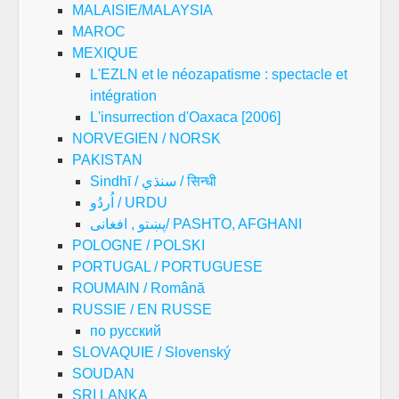
MALAISIE/MALAYSIA
MAROC
MEXIQUE
L'EZLN et le néozapatisme : spectacle et
intégration
L'insurrection d'Oaxaca [2006]
NORVEGIEN / NORSK
PAKISTAN
Sindhī / سنڌي / सिन्धी
اُردُو / URDU
پښتو , افغانی/ PASHTO, AFGHANI
POLOGNE / POLSKI
PORTUGAL / PORTUGUESE
ROUMAIN / Română
RUSSIE / EN RUSSE
по русский
SLOVAQUIE / Slovenský
SOUDAN
SRI LANKA