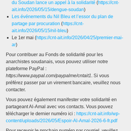
du Soudan lance un appel à la solidarité
(
https://cnt-
ait.info/2026/05/15/dengue-soudan
)
Les événements du Nil Bleu et l’essor du plan de
partage par procuration
(
https://cnt-
ait.info/2026/05/15/nil-bleu
)
Le 1er mai (
https://cnt-ait.info/2026/04/25/premier-mai-
ar
)
Pour contribuer au Fonds de solidarité pour les
anarchistes soudanais, vous pouvez utiliser notre
plateforme PayPal :
https://www.paypal.com/paypalme/cntait1
. Si vous
préférez passer par un virement bancaire, veuillez nous
contacter.
Vous pouvez également manifester votre solidarité en
partageant Al-Amal avec vos contacts. Vous pouvez
télécharger le dernier numéro ici :
https://cnt-ait.info/wp-
content/uploads/2026/05/Espoir-Al-Amal-2026-6-fr.pdf
Pour recevoir le prochain numéro par courriel, veuillez