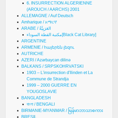
6. INSURRECTION ALGERIENNE
(AROUCH / AARCHS) 2001
ALLEMAGNE / Auf Deutsch
Amharique / አማርኛ
ARABE / العَرَبِيَّةُ
مكتبة القطة السوداء[Black Cat Library]
ARGENTINE
ARMENIE / հայերեն լեզու
AUTRICHE
AZERI / Azərbaycan dilinə
BALKANS / SRPSKOHRVATSKI
1903 – L'insurrection d'Ilinden et La
Commune de Strandja
1999 – 2000 GUERRE EN
YOUGOSLAVIE
BANGLADESH
বাংলা / BENGALI
BIRMANIE-MYANMAR / မြန်မာဘာသာစကား
BRESIL