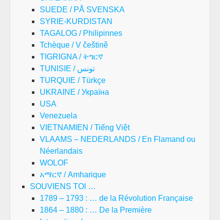
SUEDE / PÅ SVENSKA
SYRIE-KURDISTAN
TAGALOG / Philipinnes
Tchèque / V češtině
TIGRIGNA / ትግርኛ
TUNISIE / تونس
TURQUIE / Türkçe
UKRAINE / Україна
USA
Venezuela
VIETNAMIEN / Tiếng Việt
VLAAMS – NEDERLANDS / En Flamand ou
Néerlandais
WOLOF
አማርኛ / Amharique
SOUVIENS TOI …
1789 – 1793 : … de la Révolution Française
1864 – 1880 : … De la Première