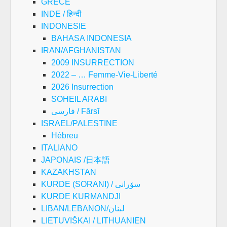
GRECE
INDE / हिन्दी
INDONESIE
BAHASA INDONESIA
IRAN/AFGHANISTAN
2009 INSURRECTION
2022 – … Femme-Vie-Liberté
2026 Insurrection
SOHEIL ARABI
فارسی / Fārsī
ISRAEL/PALESTINE
Hébreu
ITALIANO
JAPONAIS /日本語
KAZAKHSTAN
KURDE (SORANI) / سۆرانی
KURDE KURMANDJI
LIBAN/LEBANON/لبنان
LIETUVIŠKAI / LITHUANIEN