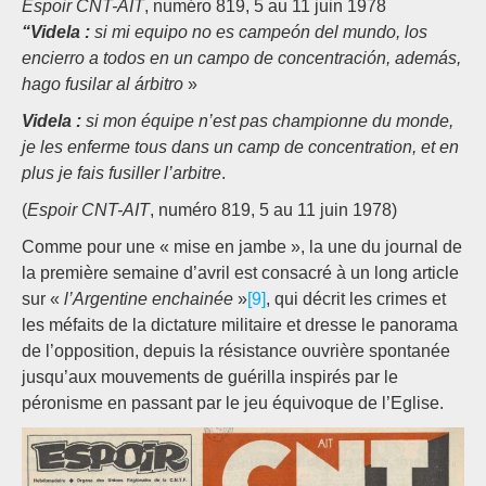
Espoir CNT-AIT
, numéro 819, 5 au 11 juin 1978
“Videla :
si mi equipo no es campeón del mundo, los
encierro a todos en un campo de concentración, además,
hago fusilar al árbitro
»
Videla :
si mon équipe n’est pas championne du monde,
je les enferme tous dans un camp de concentration, et en
plus je fais fusiller l’arbitre
.
(
Espoir CNT-AIT
, numéro 819, 5 au 11 juin 1978)
Comme pour une « mise en jambe », la une du journal de
la première semaine d’avril est consacré à un long article
sur «
l’Argentine enchainée
»
[9]
, qui décrit les crimes et
les méfaits de la dictature militaire et dresse le panorama
de l’opposition, depuis la résistance ouvrière spontanée
jusqu’aux mouvements de guérilla inspirés par le
péronisme en passant par le jeu équivoque de l’Eglise.