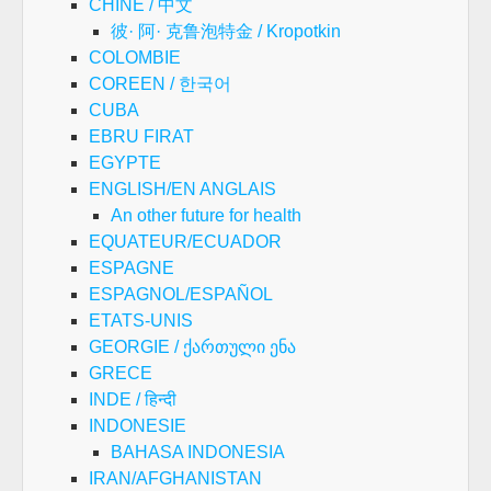
CHINE / 中文
彼· 阿· 克鲁泡特金 / Kropotkin
COLOMBIE
COREEN / 한국어
CUBA
EBRU FIRAT
EGYPTE
ENGLISH/EN ANGLAIS
An other future for health
EQUATEUR/ECUADOR
ESPAGNE
ESPAGNOL/ESPAÑOL
ETATS-UNIS
GEORGIE / ქართული ენა
GRECE
INDE / हिन्दी
INDONESIE
BAHASA INDONESIA
IRAN/AFGHANISTAN