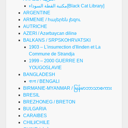
مكتبة القطة السوداء[Black Cat Library]
ARGENTINE
ARMENIE / հայերեն լեզու
AUTRICHE
AZERI / Azərbaycan dilinə
BALKANS / SRPSKOHRVATSKI
1903 – L'insurrection d'Ilinden et La
Commune de Strandja
1999 – 2000 GUERRE EN
YOUGOSLAVIE
BANGLADESH
বাংলা / BENGALI
BIRMANIE-MYANMAR / မြန်မာဘာသာစကား
BRESIL
BREZHONEG / BRETON
BULGARIA
CARAIBES
CHILI/CHILE