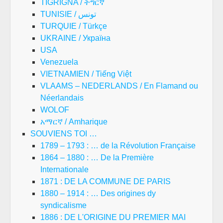
TIGRIGNA / ትግርኛ
TUNISIE / تونس
TURQUIE / Türkçe
UKRAINE / Україна
USA
Venezuela
VIETNAMIEN / Tiếng Việt
VLAAMS – NEDERLANDS / En Flamand ou
Néerlandais
WOLOF
አማርኛ / Amharique
SOUVIENS TOI …
1789 – 1793 : … de la Révolution Française
1864 – 1880 : … De la Première
Internationale
1871 : DE LA COMMUNE DE PARIS
1880 – 1914 : … Des origines dy
syndicalisme
1886 : DE L'ORIGINE DU PREMIER MAI