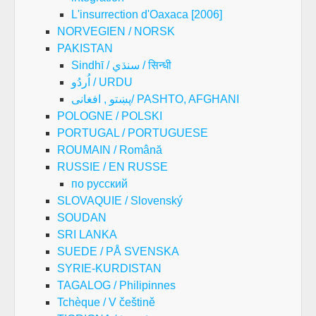
L'insurrection d'Oaxaca [2006]
NORVEGIEN / NORSK
PAKISTAN
Sindhī / سنڌي / सिन्धी
اُردُو / URDU
پښتو , افغانی/ PASHTO, AFGHANI
POLOGNE / POLSKI
PORTUGAL / PORTUGUESE
ROUMAIN / Română
RUSSIE / EN RUSSE
по русский
SLOVAQUIE / Slovenský
SOUDAN
SRI LANKA
SUEDE / PÅ SVENSKA
SYRIE-KURDISTAN
TAGALOG / Philipinnes
Tchèque / V češtině