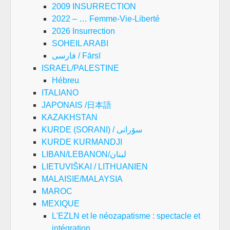
2009 INSURRECTION
2022 – … Femme-Vie-Liberté
2026 Insurrection
SOHEIL ARABI
فارسی / Fārsī
ISRAEL/PALESTINE
Hébreu
ITALIANO
JAPONAIS /日本語
KAZAKHSTAN
KURDE (SORANI) / سۆرانی
KURDE KURMANDJI
LIBAN/LEBANON/لبنان
LIETUVIŠKAI / LITHUANIEN
MALAISIE/MALAYSIA
MAROC
MEXIQUE
L'EZLN et le néozapatisme : spectacle et
intégration