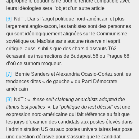
approprié le bouddhisme pour le rendre compatible avec
leurs idéologies sera l’objet d’un autre article
[6]
NdT : Dans l’argot politique nord-américain et plus
largement anglo-saxon, les tankistes sont des personnes
qui sont idéologiquement alignées sur le Communisme
soviétique ou Maoïste sans aucune réserve ni esprit
critique, aussi subtils que des chars d’assauts T62
écrasant les insurrections de Budapest 56 ou Prague 68,
d’où ce surnom moqueur.
[7]
Bernie Sanders et Alexandria Ocasio-Cortez sont les
tendances dites « de gauche » du Parti Démocrate
américain
[8]
NdT : «
these self-claiming anarchists adopted
the
litmus test politics
». La “
politique du test décisif
” est une
expression nord-américaine qui fait référence au fait que
les jurys d’examen des candidats aux postes élevés dans
l’administration US ou aux postes universitaires leur pose
une question décisive pour s’assure que le candidat