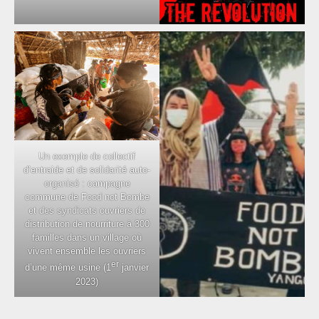
Un exemple de collectif
d’entraide et de solidarité auto-
organisé : campagne
commune de Food not Bombe
et des syndicats ouvriers de
distribution de nourriture à 300
familles dans un village où
vivent ensemble les ouvriers
er
d’une même usine (1
janvier
2023)