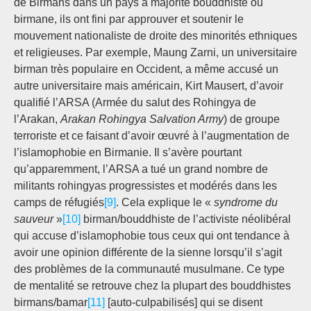
de Birmans dans un pays à majorité bouddhiste ou
birmane, ils ont fini par approuver et soutenir le
mouvement nationaliste de droite des minorités ethniques
et religieuses. Par exemple, Maung Zarni, un universitaire
birman très populaire en Occident, a même accusé un
autre universitaire mais américain, Kirt Mausert, d’avoir
qualifié l’ARSA (Armée du salut des Rohingya de
l’Arakan,
Arakan Rohingya Salvation Army
) de groupe
terroriste et ce faisant d’avoir œuvré à l’augmentation de
l’islamophobie en Birmanie. Il s’avère pourtant
qu’apparemment, l’ARSA a tué un grand nombre de
militants rohingyas progressistes et modérés dans les
camps de réfugiés
[9]
. Cela explique le «
syndrome du
sauveur
»
[10]
birman/bouddhiste de l’activiste néolibéral
qui accuse d’islamophobie tous ceux qui ont tendance à
avoir une opinion différente de la sienne lorsqu’il s’agit
des problèmes de la communauté musulmane. Ce type
de mentalité se retrouve chez la plupart des bouddhistes
birmans/bamar
[11]
[auto-culpabilisés] qui se disent