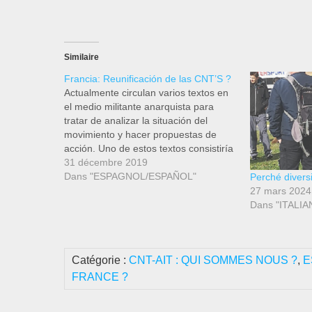
Similaire
Francia: Reunificación de las CNT’S ?
Actualmente circulan varios textos en
el medio militante anarquista para
tratar de analizar la situación del
movimiento y hacer propuestas de
acción. Uno de estos textos consistiría
principalmente en un llamado a la
31 décembre 2019
reunificación de las diferentes
Dans "ESPAGNOL/ESPAÑOL"
Perché divers
organizaciones (al menos 3 en el
27 mars 2024
último recuento) que llevan el nombre
Dans "ITALIA
de…
Catégorie :
CNT-AIT : QUI SOMMES NOUS ?
,
E
FRANCE ?