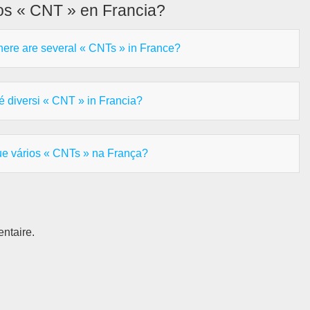
os « CNT » en Francia?
here are several « CNTs » in France?
é diversi « CNT » in Francia?
ue vários « CNTs » na França?
ntaire.