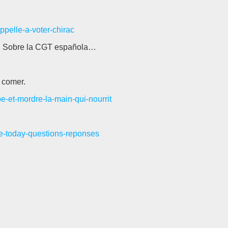
appelle-a-voter-chirac
s… Sobre la CGT española…
 comer.
pe-et-mordre-la-main-qui-nourrit
sme-today-questions-reponses