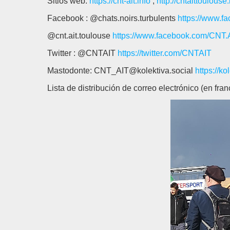
Sitios web:
https://cnt-ait.info
;
http://cntaittoulouse.
Facebook : @chats.noirs.turbulents
https://www.fa
@cnt.ait.toulouse
https://www.facebook.com/CNT.
Twitter : @CNTAIT
https://twitter.com/CNTAIT
Mastodonte: CNT_AIT@kolektiva.social
https://k
Lista de distribución de correo electrónico (en fra