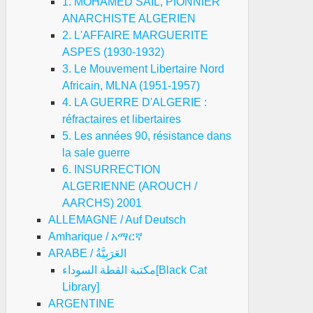
1. MOHAMED SAIL, PIONNIER
ANARCHISTE ALGERIEN
2. L'AFFAIRE MARGUERITE
ASPES (1930-1932)
3. Le Mouvement Libertaire Nord
Africain, MLNA (1951-1957)
4. LA GUERRE D'ALGERIE :
réfractaires et libertaires
5. Les années 90, résistance dans
la sale guerre
6. INSURRECTION
ALGERIENNE (AROUCH /
AARCHS) 2001
ALLEMAGNE / Auf Deutsch
Amharique / አማርኛ
ARABE / العَرَبِيَّةُ
مكتبة القطة السوداء[Black Cat
Library]
ARGENTINE