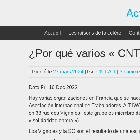
Passer
Ac
au
contenu
Accueil
Les raisons de la colère
Cont
¿Por qué varios « CNT
Publié le
27 mars 2024
| Par
CNT-AIT
|
3 commen
Date Fri, 16 Dec 2022
Hay varias organizaciones en Francia que se hace
Asociación Internacional de Trabajadores, AIT-IWA
en 33 rue des Vignoles ; este grupo es miembro 
« solidaridad obrera »).
Los Vignoles y la SO son el resultado de una esc