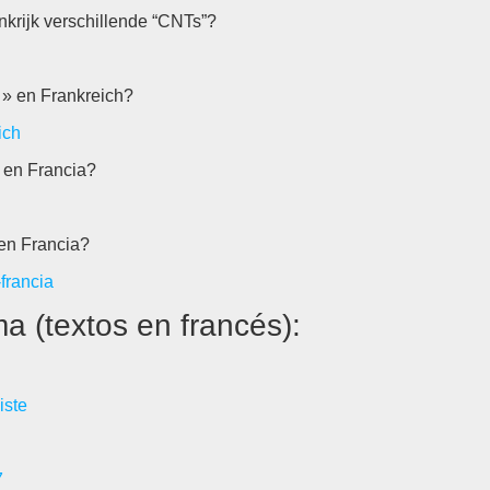
nkrijk verschillende “CNTs”?
 » en Frankreich?
ich
” en Francia?
 en Francia?
-francia
a (textos en francés):
iste
7