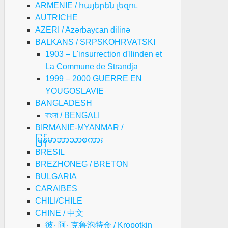
ARMENIE / հայերեն լեզու
AUTRICHE
AZERI / Azərbaycan dilinə
BALKANS / SRPSKOHRVATSKI
1903 – L'insurrection d'Ilinden et
La Commune de Strandja
1999 – 2000 GUERRE EN
YOUGOSLAVIE
BANGLADESH
বাংলা / BENGALI
BIRMANIE-MYANMAR /
မြန်မာဘာသာစကား
BRESIL
BREZHONEG / BRETON
BULGARIA
CARAIBES
CHILI/CHILE
CHINE / 中文
彼· 阿· 克鲁泡特金 / Kropotkin