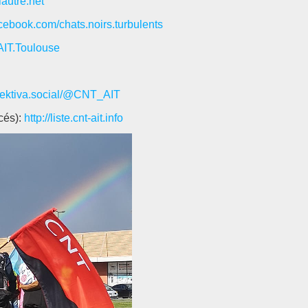
lautre.net
cebook.com/chats.noirs.turbulents
AIT.Toulouse
olektiva.social/@CNT_AIT
ncés):
http://liste.cnt-ait.info