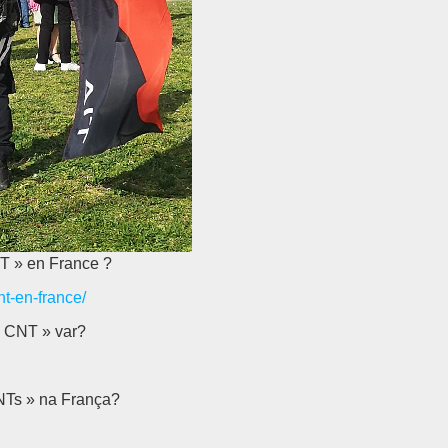
NT » en France ?
nt-en-france/
« CNT » var?
CNTs » na França?