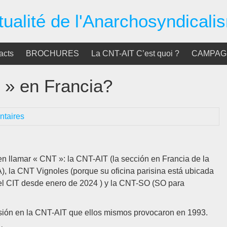
tualité de l'Anarchosyndicali
acts
BROCHURES
La CNT-AIT C’est quoi ?
CAMPAGN
 » en Francia?
taires
n llamar « CNT »: la CNT-AIT (la sección en Francia de la
), la CNT Vignoles (porque su oficina parisina está ubicada
del CIT desde enero de 2024 ) y la CNT-SO (SO para
isión en la CNT-AIT que ellos mismos provocaron en 1993.