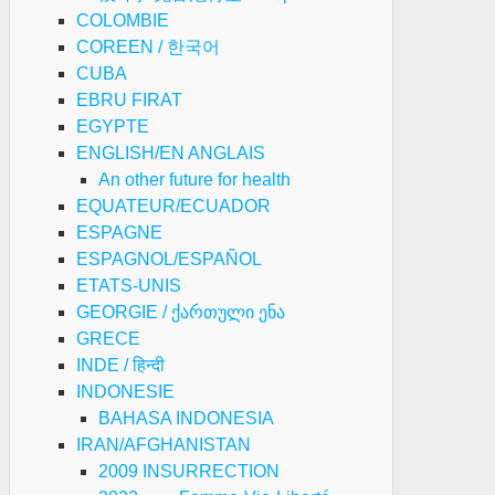
COLOMBIE
COREEN / 한국어
CUBA
EBRU FIRAT
EGYPTE
ENGLISH/EN ANGLAIS
An other future for health
EQUATEUR/ECUADOR
ESPAGNE
ESPAGNOL/ESPAÑOL
ETATS-UNIS
GEORGIE / ქართული ენა
GRECE
INDE / हिन्दी
INDONESIE
BAHASA INDONESIA
IRAN/AFGHANISTAN
2009 INSURRECTION