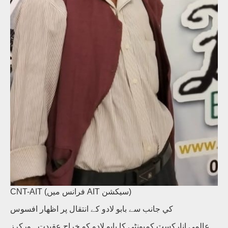
CNT-AIT (فرانس میں AIT سیکشن)
کي جانب سے بابو لادو کے انتقال پر اظھار افسوس
عالمي انارکسٽ کميونڻي کا بابو لادو کو خراج عقيدت ـ ورکرز