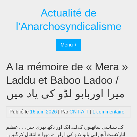
Passer
Actualité de
au
contenu
l'Anarchosyndicalisme
Menu +
A la mémoire de « Mera »
Laddu et Baboo Ladoo /
میرا اوربابو لڈو کی یاد میں
Publié le
16 juin 2026
| Par
CNT-AIT
|
1 commentaire
کے سیاسی ساتھیوں کےلیے ایک اور دکھ بھری خبر۔۔۔عظیم
انارکسٹ آنجہانی بابو لادو کی اہلیہ « میرا » انتقال کرگئیں۔