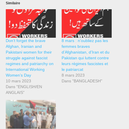
Similaire
Don’t forget the brave
8 mars : n’oubliez pas les
Afghan, Iranian and
femmes braves
Pakistani women for their
d’Afghanistan, d’Iran et du
struggle against fascist
Pakistan qui luttent contre
regimes and patriarchy on
leurs régimes fascistes et
International Working
le patriarcat
Women’s Day
8 mars 2023
10 mars 2023
Dans "BANGLADESH"
Dans "ENGLISH/EN
ANGLAIS"