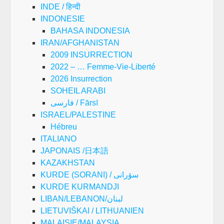
INDE / हिन्दी
INDONESIE
BAHASA INDONESIA
IRAN/AFGHANISTAN
2009 INSURRECTION
2022 – … Femme-Vie-Liberté
2026 Insurrection
SOHEIL ARABI
فارسی / Fārsī
ISRAEL/PALESTINE
Hébreu
ITALIANO
JAPONAIS /日本語
KAZAKHSTAN
KURDE (SORANI) / سۆرانی
KURDE KURMANDJI
LIBAN/LEBANON/لبنان
LIETUVIŠKAI / LITHUANIEN
MALAISIE/MALAYSIA