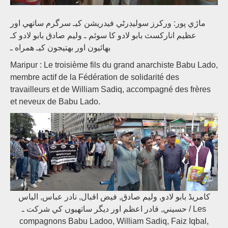
ماڙي پور: ورکرز سوليڊرڻي فيدريشن کيـ سرگرم ساتھي اور
عظيم انارکسٽ بابو لادو کا سوئم ـ وليم صادق بابو لادو کـ
بھائيون اور بھتيجون کيـ ھمراه ـ
Maripur : Le troisième fils du grand anarchiste Babu Lado,
membre actif de la Fédération de solidarité des
travailleurs et de William Sadiq, accompagné des frères
et neveux de Babu Lado.
کامریڈ بابو لادو, وليم صادق, فيض اقبال, نادر عباس, الياس
حسيني, قادر اعظم اور ديگر ساتھيوں کي شرکت ـ / Les
compagnons Babu Ladoo, William Sadiq, Faiz Iqbal,