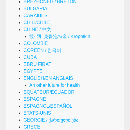
BREZHONEG / BRETON
BULGARIA
CARAIBES
CHILI/CHILE
CHINE / 中文
彼· 阿· 克鲁泡特金 / Kropotkin
COLOMBIE
COREEN / 한국어
CUBA
EBRU FIRAT
EGYPTE
ENGLISH/EN ANGLAIS
An other future for health
EQUATEUR/ECUADOR
ESPAGNE
ESPAGNOL/ESPAÑOL
ETATS-UNIS
GEORGIE / ქართული ენა
GRECE