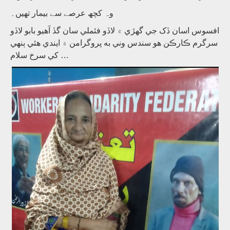
وہ کچھ عرصے سے بیمار تھیں۔
افسوس اسان ڏک جي گھڙي ۾ لاڏو فئملي سان گڏ آھيو بابو لاڏو
سرگرم ڪارڪن ھو سندس وني به پروگرامن ۾ ايندي ھئي ٻنھي
کي سرخ سلام …