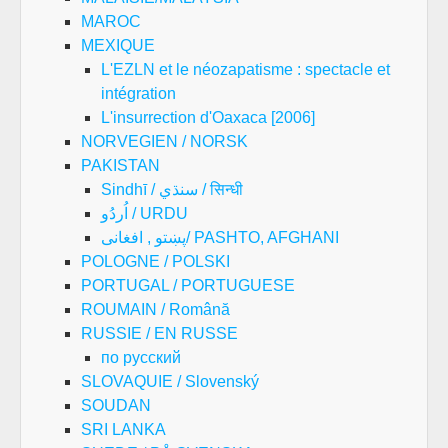
MAROC
MEXIQUE
L'EZLN et le néozapatisme : spectacle et
intégration
L'insurrection d'Oaxaca [2006]
NORVEGIEN / NORSK
PAKISTAN
Sindhī / سنڌي / सिन्धी
اُردُو / URDU
پښتو , افغانی/ PASHTO, AFGHANI
POLOGNE / POLSKI
PORTUGAL / PORTUGUESE
ROUMAIN / Română
RUSSIE / EN RUSSE
по русский
SLOVAQUIE / Slovenský
SOUDAN
SRI LANKA