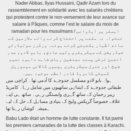
Nader Abbas, Ilyas Hussaini, Qadir Azam lors du
rassemblement en solidarité avec les salariés chrétiens
qui protestent contre le non-versement de leur avance sur
salaire à Pâques, comme l’est le salaire du mois de
ramadan pour les musulmans / ایسٹر پر ایڈوانس
تنخواہ نہ ملنے پر احتجاج کرنے والے ملازمین کے
ساتھ اظہار یکجہتی کرتے ہوئے۔ ورکرز سولیڈرٹی
فیڈریشن کے سیکریٹری ولیم صادق، بابو لادو، صدر
انجمن ترقی پسند مصنفین ریاض شاہد دایو، نعیم
شیخ اور جنرل سیکریٹری ہیموں کالانی میموریل
کمیٹی کامریڈ قادر اعظم موجود ہیں۔
ہوا۔ بابو لادو مسلسل جدوجہد کا آدمی تھا۔ کراچی میں
طبقاتی جدوجہد کے ابتداٸی ساتھیوں میں شامل رہا۔ کامریڈ
زبیر رحمان کے ساتھ گہری وابستگی رہی۔ ساتھ ہی اپنے
علاقے خصوصاً گریکس ولیج کے بنیادی مساٸل کے حل کے لیے
ہمیشہ کوشاں رہتا تھا
Babu Lado était un homme de lutte constante. Il fut parmi
les premiers camarades de la lutte des classes à Karachi.