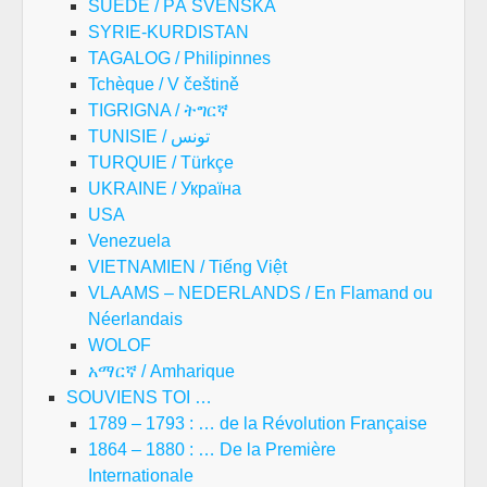
SUEDE / PÅ SVENSKA
SYRIE-KURDISTAN
TAGALOG / Philipinnes
Tchèque / V češtině
TIGRIGNA / ትግርኛ
TUNISIE / تونس
TURQUIE / Türkçe
UKRAINE / Україна
USA
Venezuela
VIETNAMIEN / Tiếng Việt
VLAAMS – NEDERLANDS / En Flamand ou
Néerlandais
WOLOF
አማርኛ / Amharique
SOUVIENS TOI …
1789 – 1793 : … de la Révolution Française
1864 – 1880 : … De la Première
Internationale