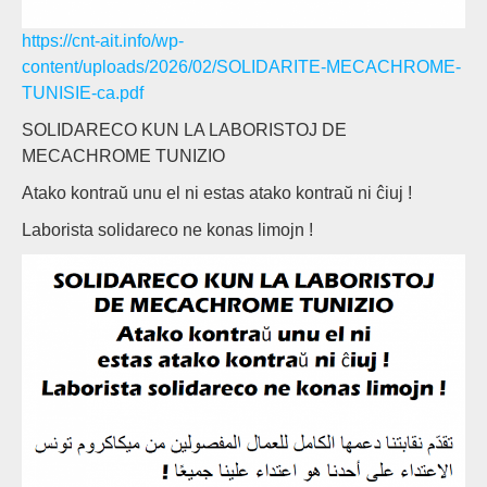
https://cnt-ait.info/wp-
content/uploads/2026/02/SOLIDARITE-MECACHROME-
TUNISIE-ca.pdf
SOLIDARECO KUN LA LABORISTOJ DE
MECACHROME TUNIZIO
Atako kontraŭ unu el ni estas atako kontraŭ ni ĉiuj !
Laborista solidareco ne konas limojn !