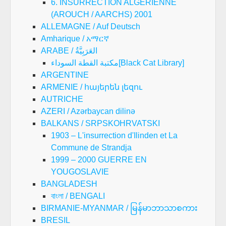
6. INSURRECTION ALGERIENNE
(AROUCH / AARCHS) 2001
ALLEMAGNE / Auf Deutsch
Amharique / አማርኛ
ARABE / العَرَبِيَّةُ
مكتبة القطة السوداء[Black Cat Library]
ARGENTINE
ARMENIE / հայերեն լեզու
AUTRICHE
AZERI / Azərbaycan dilinə
BALKANS / SRPSKOHRVATSKI
1903 – L'insurrection d'Ilinden et La
Commune de Strandja
1999 – 2000 GUERRE EN
YOUGOSLAVIE
BANGLADESH
বাংলা / BENGALI
BIRMANIE-MYANMAR / မြန်မာဘာသာစကား
BRESIL