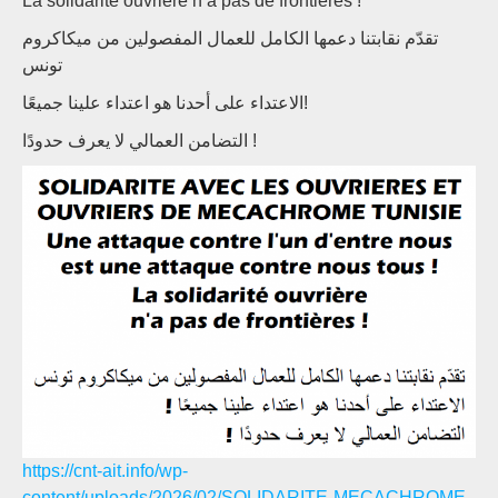
La solidarité ouvrière n’a pas de frontières !
تقدّم نقابتنا دعمها الكامل للعمال المفصولين من ميكاكروم
تونس
الاعتداء على أحدنا هو اعتداء علينا جميعًا!
التضامن العمالي لا يعرف حدودًا !
https://cnt-ait.info/wp-
content/uploads/2026/02/SOLIDARITE-MECACHROME-