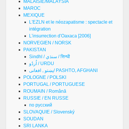
MALAISIE/MALAYSIA
MAROC
MEXIQUE
L'EZLN et le néozapatisme : spectacle et
intégration
L'insurrection d'Oaxaca [2006]
NORVEGIEN / NORSK
PAKISTAN
Sindhī / سنڌي / सिन्धी
اُردُو / URDU
پښتو , افغانی/ PASHTO, AFGHANI
POLOGNE / POLSKI
PORTUGAL / PORTUGUESE
ROUMAIN / Română
RUSSIE / EN RUSSE
по русский
SLOVAQUIE / Slovenský
SOUDAN
SRI LANKA