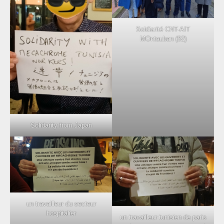
Soldiarité CNT-AIT
MOntauban (82)
Solidarity from Japan
un travailleur du secteur
hospitalier
un travailleur tunisien de paris