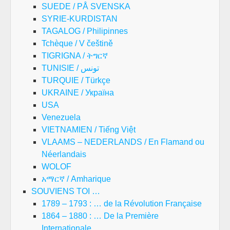
SUEDE / PÅ SVENSKA
SYRIE-KURDISTAN
TAGALOG / Philipinnes
Tchèque / V češtině
TIGRIGNA / ትግርኛ
TUNISIE / تونس
TURQUIE / Türkçe
UKRAINE / Україна
USA
Venezuela
VIETNAMIEN / Tiếng Việt
VLAAMS – NEDERLANDS / En Flamand ou
Néerlandais
WOLOF
አማርኛ / Amharique
SOUVIENS TOI …
1789 – 1793 : … de la Révolution Française
1864 – 1880 : … De la Première
Internationale