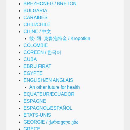
BREZHONEG / BRETON
BULGARIA
CARAIBES
CHILI/CHILE
CHINE / 中文
彼· 阿· 克鲁泡特金 / Kropotkin
COLOMBIE
COREEN / 한국어
CUBA
EBRU FIRAT
EGYPTE
ENGLISH/EN ANGLAIS
An other future for health
EQUATEUR/ECUADOR
ESPAGNE
ESPAGNOL/ESPAÑOL
ETATS-UNIS
GEORGIE / ქართული ენა
GRECE