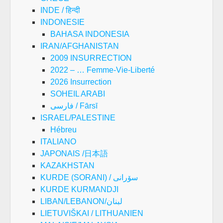
INDE / हिन्दी
INDONESIE
BAHASA INDONESIA
IRAN/AFGHANISTAN
2009 INSURRECTION
2022 – … Femme-Vie-Liberté
2026 Insurrection
SOHEIL ARABI
فارسی / Fārsī
ISRAEL/PALESTINE
Hébreu
ITALIANO
JAPONAIS /日本語
KAZAKHSTAN
KURDE (SORANI) / سۆرانی
KURDE KURMANDJI
LIBAN/LEBANON/لبنان
LIETUVIŠKAI / LITHUANIEN