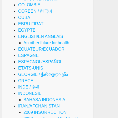
COLOMBIE
COREEN / 한국어
CUBA
EBRU FIRAT
EGYPTE
ENGLISH/EN ANGLAIS
An other future for health
EQUATEUR/ECUADOR
ESPAGNE
ESPAGNOL/ESPAÑOL
ETATS-UNIS
GEORGIE / ქართული ენა
GRECE
INDE / हिन्दी
INDONESIE
BAHASA INDONESIA
IRAN/AFGHANISTAN
2009 INSURRECTION