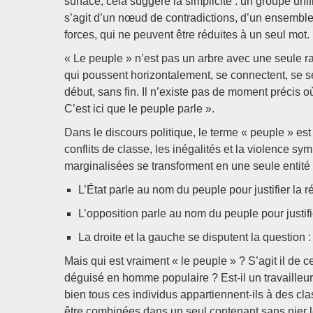
surface, cela suggère la simplicité : un groupe unif
s’agit d’un nœud de contradictions, d’un ensembl
forces, qui ne peuvent être réduites à un seul mot.
« Le peuple » n’est pas un arbre avec une seule rac
qui poussent horizontalement, se connectent, se sé
début, sans fin. Il n’existe pas de moment précis o
C’est ici que le peuple parle ».
Dans le discours politique, le terme « peuple » es
conflits de classe, les inégalités et la violence sy
marginalisées se transforment en une seule entité i
L’État parle au nom du peuple pour justifier la r
L’opposition parle au nom du peuple pour justifie
La droite et la gauche se disputent la question :
Mais qui est vraiment « le peuple » ? S’agit il de ce
déguisé en homme populaire ? Est-il un travailleur, 
bien tous ces individus appartiennent-ils à des c
être combinées dans un seul contenant sans nier leu