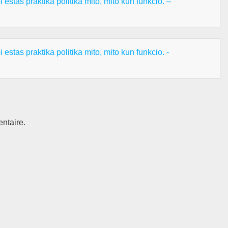
estas praktika politika mito, mito kun funkcio. –
estas praktika politika mito, mito kun funkcio. -
ntaire.