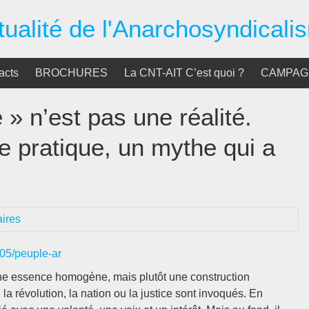
tualité de l'Anarchosyndicali
acts
BROCHURES
La CNT-AIT C’est quoi ?
CAMPAGN
» n’est pas une réalité.
e pratique, un mythe qui a
ires
5/05/peuple-ar
 une essence homogène, mais plutôt une construction
la révolution, la nation ou la justice sont invoqués. En