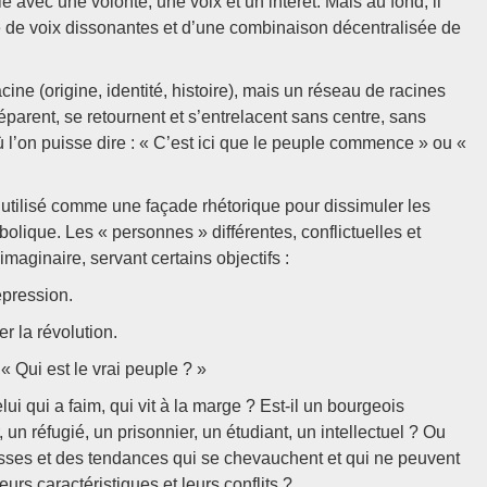
ié avec une volonté, une voix et un intérêt. Mais au fond, il
e de voix dissonantes et d’une combinaison décentralisée de
ine (origine, identité, histoire), mais un réseau de racines
parent, se retournent et s’entrelacent sans centre, sans
ù l’on puisse dire : « C’est ici que le peuple commence » ou «
t utilisé comme une façade rhétorique pour dissimuler les
mbolique. Les « personnes » différentes, conflictuelles et
maginaire, servant certains objectifs :
épression.
r la révolution.
 « Qui est le vrai peuple ? »
lui qui a faim, qui vit à la marge ? Est-il un bourgeois
un réfugié, un prisonnier, un étudiant, un intellectuel ? Ou
lasses et des tendances qui se chevauchent et qui ne peuvent
rs caractéristiques et leurs conflits ?