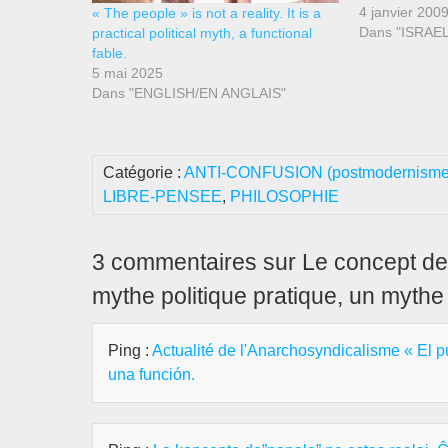
fut-il le plus 
4 janvier 200
« The people » is not a reality. It is a
l’histoire ent
Dans "ISRAE
practical political myth, a functional
ses origines ?
fable.
suggère impli
5 mai 2025
Shlomo…
Dans "ENGLISH/EN ANGLAIS"
Catégorie :
ANTI-CONFUSION (postmodernisme, p
LIBRE-PENSEE
,
PHILOSOPHIE
3 commentaires sur Le concept de «
mythe politique pratique, un mythe 
Ping :
Actualité de l'Anarchosyndicalisme « El pu
una función.