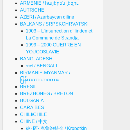
ARMENIE / հայերեն լեզու
AUTRICHE
AZERI / Azərbaycan dilinə
BALKANS / SRPSKOHRVATSKI
1903 – L'insurrection d'Ilinden et
La Commune de Strandja
1999 – 2000 GUERRE EN
YOUGOSLAVIE
BANGLADESH
বাংলা / BENGALI
BIRMANIE-MYANMAR /
မြန်မာဘာသာစကား
BRESIL
BREZHONEG / BRETON
BULGARIA
CARAIBES
CHILI/CHILE
CHINE / 中文
彼· 阿· 克鲁泡特金 / Kropotkin