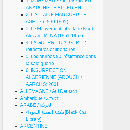
1. MOHAMED SAIL, PIONNIER
ANARCHISTE ALGERIEN
2. L'AFFAIRE MARGUERITE
ASPES (1930-1932)
3. Le Mouvement Libertaire Nord
Africain, MLNA (1951-1957)
4. LA GUERRE D'ALGERIE :
réfractaires et libertaires
5. Les années 90, résistance dans
la sale guerre
6. INSURRECTION
ALGERIENNE (AROUCH /
AARCHS) 2001
ALLEMAGNE / Auf Deutsch
Amharique / አማርኛ
ARABE / العَرَبِيَّةُ
مكتبة القطة السوداء[Black Cat
Library]
ARGENTINE