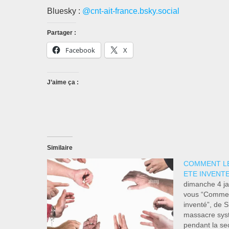
Bluesky :
@cnt-ait-france.bsky.social
Partager :
Facebook
X
J’aime ça :
Similaire
COMMENT LE 
ETE INVENTE
dimanche 4 jan
vous “Comment
inventé”, de 
massacre syst
pendant la se