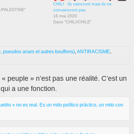
terrifiant malentendu de
9
CHILI : Ils vaincront mais ils ne
ière de l’humanité depuis
L/PALESTINE"
convaincront pas
 C’est la question que
16 mai 2020
citement l’étude de
Dans "CHILI/CHILE"
seudos anars et autres bouffons)
,
ANTIRACISME
,
 peuple » n’est pas une réalité. C’est un
qui a une fonction.
eblo » no es real. Es un mito político práctico, un mito con