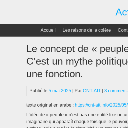
Passer
Ac
au
contenu
Accueil
Les raisons de la colère
Cont
Le concept de « peuple 
C’est un mythe politiqu
une fonction.
Publié le
5 mai 2025
| Par
CNT-AIT
|
3 commenta
texte original en arabe :
https://cnt-ait.info/2025/0
L’idée de « peuple » n’est pas une entité fixe ou
imaginaire qui apparaît chaque fois que le pouvoir, 