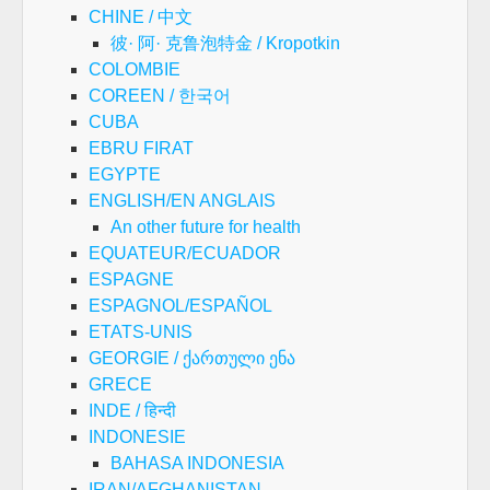
CHINE / 中文
彼· 阿· 克鲁泡特金 / Kropotkin
COLOMBIE
COREEN / 한국어
CUBA
EBRU FIRAT
EGYPTE
ENGLISH/EN ANGLAIS
An other future for health
EQUATEUR/ECUADOR
ESPAGNE
ESPAGNOL/ESPAÑOL
ETATS-UNIS
GEORGIE / ქართული ენა
GRECE
INDE / हिन्दी
INDONESIE
BAHASA INDONESIA
IRAN/AFGHANISTAN