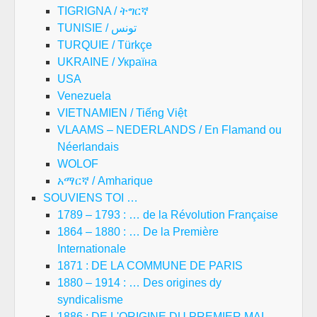
TIGRIGNA / ትግርኛ
TUNISIE / تونس
TURQUIE / Türkçe
UKRAINE / Україна
USA
Venezuela
VIETNAMIEN / Tiếng Việt
VLAAMS – NEDERLANDS / En Flamand ou
Néerlandais
WOLOF
አማርኛ / Amharique
SOUVIENS TOI …
1789 – 1793 : … de la Révolution Française
1864 – 1880 : … De la Première
Internationale
1871 : DE LA COMMUNE DE PARIS
1880 – 1914 : … Des origines dy
syndicalisme
1886 : DE L'ORIGINE DU PREMIER MAI