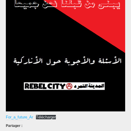
For_a_future_Ar
Télécharger
Partager :