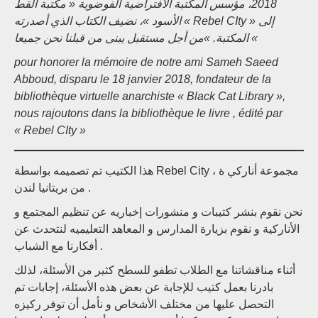
2018، مؤسس المكتبة الافتراضية الفوضوية « مكتبة القط
الأسود »، نضيف الكتاب الذي أصدرته « Rebel CIty » إلى
المكتبة. »من أجل مستقبل یبنی من قبلنا نحن جمیعا «
pour honorer la mémoire de notre ami Sameh Saeed
Abboud, disparu le 18 janvier 2018, fondateur de la
bibliothèque virtuelle anarchiste « Black Cat Library »,
nous rajoutons dans la bibliothèque le livre , édité par
« Rebel CIty »
هذا الكتيب تم تصميمه بواسطة Rebel City ، مجموعة أنارکي ة
من بریتانیا لندن .
نحن نقوم بنشر كتيبات و منشورات إخباريه عن تنظيم المجتمع و
الأنارکية و نقوم بزيارة المدارس و المعاهد التعليميه لنتحدث عن
أفكارنا مع الشباب .
أثناء مناقشاتنا مع الطلاب تطفو للسطح كثير من الأسئلة، لذلك
بادرنا بعمل كتيب للإجابة عن بعض هذه الأسئلة، إجابات تم
التحصل عليها من مختلف الأشخاص و نأمل أن توفر ركيزه