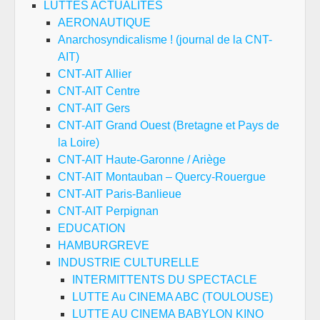
LUTTES ACTUALITES
AERONAUTIQUE
Anarchosyndicalisme ! (journal de la CNT-
AIT)
CNT-AIT Allier
CNT-AIT Centre
CNT-AIT Gers
CNT-AIT Grand Ouest (Bretagne et Pays de
la Loire)
CNT-AIT Haute-Garonne / Ariège
CNT-AIT Montauban – Quercy-Rouergue
CNT-AIT Paris-Banlieue
CNT-AIT Perpignan
EDUCATION
HAMBURGREVE
INDUSTRIE CULTURELLE
INTERMITTENTS DU SPECTACLE
LUTTE Au CINEMA ABC (TOULOUSE)
LUTTE AU CINEMA BABYLON KINO