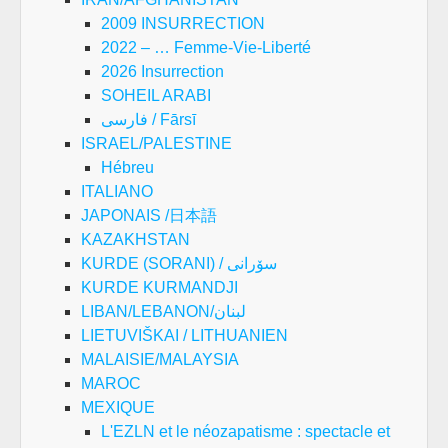
2009 INSURRECTION
2022 – … Femme-Vie-Liberté
2026 Insurrection
SOHEIL ARABI
فارسی / Fārsī
ISRAEL/PALESTINE
Hébreu
ITALIANO
JAPONAIS /日本語
KAZAKHSTAN
KURDE (SORANI) / سۆرانی
KURDE KURMANDJI
LIBAN/LEBANON/لبنان
LIETUVIŠKAI / LITHUANIEN
MALAISIE/MALAYSIA
MAROC
MEXIQUE
L'EZLN et le néozapatisme : spectacle et