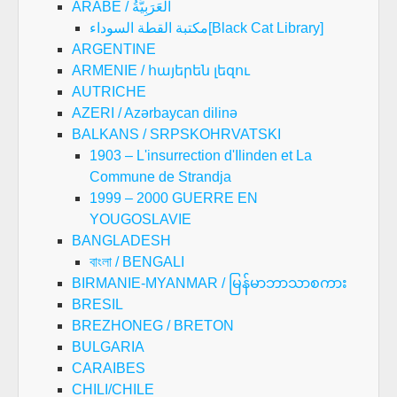
ARABE / العَرَبِيَّةُ
مكتبة القطة السوداء[Black Cat Library]
ARGENTINE
ARMENIE / հայերեն լեզու
AUTRICHE
AZERI / Azərbaycan dilinə
BALKANS / SRPSKOHRVATSKI
1903 – L'insurrection d'Ilinden et La
Commune de Strandja
1999 – 2000 GUERRE EN
YOUGOSLAVIE
BANGLADESH
বাংলা / BENGALI
BIRMANIE-MYANMAR / မြန်မာဘာသာစကား
BRESIL
BREZHONEG / BRETON
BULGARIA
CARAIBES
CHILI/CHILE