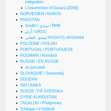
intégration
L'insurrection d'Oaxaca [2006]
NORVEGIEN / NORSK
PAKISTAN
Sindhī / سنڌي / सिन्धी
اُردُو / URDU
پښتو , افغانی/ PASHTO, AFGHANI
POLOGNE / POLSKI
PORTUGAL / PORTUGUESE
ROUMAIN / Română
RUSSIE / EN RUSSE
по русский
SLOVAQUIE / Slovenský
SOUDAN
SRI LANKA
SUEDE / PÅ SVENSKA
SYRIE-KURDISTAN
TAGALOG / Philipinnes
Tchèque / V češtině