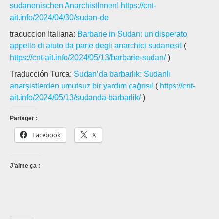
sudanenischen AnarchistInnen!
https://cnt-
ait.info/2024/04/30/sudan-de
traduccion Italiana:
Barbarie in Sudan: un disperato
appello di aiuto da parte degli anarchici sudanesi!
(
https://cnt-ait.info/2024/05/13/barbarie-sudan/
)
Traducción Turca:
Sudan’da barbarlık: Sudanlı
anarşistlerden umutsuz bir yardım çağrısı!
(
https://cnt-
ait.info/2024/05/13/sudanda-barbarlik/
)
Partager :
Facebook
X
J’aime ça :