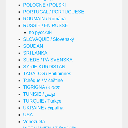
POLOGNE / POLSKI
PORTUGAL / PORTUGUESE
ROUMAIN / Română
RUSSIE / EN RUSSE
по русский
SLOVAQUIE / Slovenský
SOUDAN
SRI LANKA
SUEDE / PÅ SVENSKA
SYRIE-KURDISTAN
TAGALOG / Philipinnes
Tchèque / V češtině
TIGRIGNA / ትግርኛ
TUNISIE / تونس
TURQUIE / Türkçe
UKRAINE / Україна
USA
Venezuela