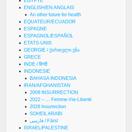
EGYPTE
ENGLISH/EN ANGLAIS
An other future for health
EQUATEUR/ECUADOR
ESPAGNE
ESPAGNOL/ESPAÑOL
ETATS-UNIS
GEORGIE / ქართული ენა
GRECE
INDE / हिन्दी
INDONESIE
BAHASA INDONESIA
IRAN/AFGHANISTAN
2009 INSURRECTION
2022 – … Femme-Vie-Liberté
2026 Insurrection
SOHEIL ARABI
فارسی / Fārsī
ISRAEL/PALESTINE