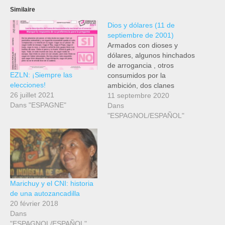
Similaire
Dios y dólares (11 de
septiembre de 2001)
Armados con dioses y
dólares, algunos hinchados
de arrogancia , otros
EZLN: ¡Siempre las
consumidos por la
elecciones!
ambición, dos clanes
26 juillet 2021
megalómanos chocan
11 septembre 2020
Dans "ESPAGNE"
sacrificando grandes
Dans
masas de humanos
"ESPAGNOL/ESPAÑOL"
anónimos. Algunos matan
a diario con ataques
aéreos, saqueos
organizados del planeta,
bloqueos asesinos:
300.000 muertos en la ex
Marichuy y el CNI: historia
Yugoslavia bajo las
de una autozancadilla
bombas de la OTAN,…
20 février 2018
Dans
"ESPAGNOL/ESPAÑOL"