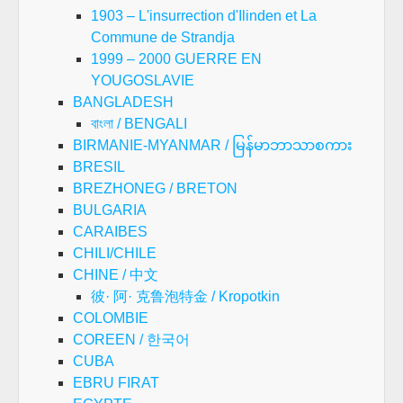
1903 – L'insurrection d'Ilinden et La
Commune de Strandja
1999 – 2000 GUERRE EN
YOUGOSLAVIE
BANGLADESH
বাংলা / BENGALI
BIRMANIE-MYANMAR / မြန်မာဘာသာစကား
BRESIL
BREZHONEG / BRETON
BULGARIA
CARAIBES
CHILI/CHILE
CHINE / 中文
彼· 阿· 克鲁泡特金 / Kropotkin
COLOMBIE
COREEN / 한국어
CUBA
EBRU FIRAT