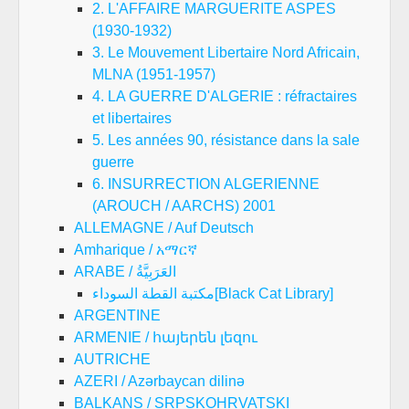
2. L'AFFAIRE MARGUERITE ASPES
(1930-1932)
3. Le Mouvement Libertaire Nord Africain,
MLNA (1951-1957)
4. LA GUERRE D'ALGERIE : réfractaires
et libertaires
5. Les années 90, résistance dans la sale
guerre
6. INSURRECTION ALGERIENNE
(AROUCH / AARCHS) 2001
ALLEMAGNE / Auf Deutsch
Amharique / አማርኛ
ARABE / العَرَبِيَّةُ
مكتبة القطة السوداء[Black Cat Library]
ARGENTINE
ARMENIE / հայերեն լեզու
AUTRICHE
AZERI / Azərbaycan dilinə
BALKANS / SRPSKOHRVATSKI