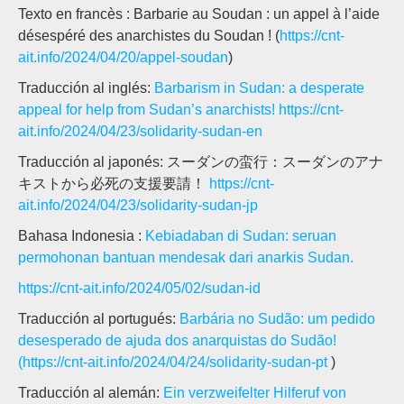
Texto en francès : Barbarie au Soudan : un appel à l’aide
désespéré des anarchistes du Soudan ! (
https://cnt-
ait.info/2024/04/20/appel-soudan
)
Traducción al inglés:
Barbarism in Sudan: a desperate
appeal for help from Sudan’s anarchists!
https://cnt-
ait.info/2024/04/23/solidarity-sudan-en
Traducción al japonés: スーダンの蛮行：スーダンのアナ
キストから必死の支援要請！
https://cnt-
ait.info/2024/04/23/solidarity-sudan-jp
Bahasa Indonesia :
Kebiadaban di Sudan: seruan
permohonan bantuan mendesak dari anarkis Sudan.
https://cnt-ait.info/2024/05/02/sudan-id
Traducción al portugués:
Barbária no Sudão: um pedido
desesperado de ajuda dos anarquistas do Sudão!
(https://cnt-ait.info/2024/04/24/solidarity-sudan-pt
)
Traducción al alemán:
Ein verzweifelter Hilferuf von