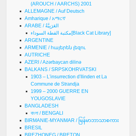
(AROUCH / AARCHS) 2001
ALLEMAGNE / Auf Deutsch
Amharique / አማርኛ
ARABE / العَرَبِيَّةُ
مكتبة القطة السوداء[Black Cat Library]
ARGENTINE
ARMENIE / հայերեն լեզու
AUTRICHE
AZERI / Azərbaycan dilinə
BALKANS / SRPSKOHRVATSKI
1903 – L'insurrection d'Ilinden et La
Commune de Strandja
1999 – 2000 GUERRE EN
YOUGOSLAVIE
BANGLADESH
বাংলা / BENGALI
BIRMANIE-MYANMAR / မြန်မာဘာသာစကား
BRESIL
BREZHONEG / BRETON