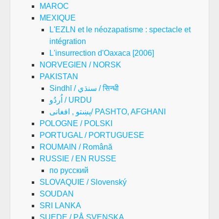
MAROC
MEXIQUE
L'EZLN et le néozapatisme : spectacle et
intégration
L'insurrection d'Oaxaca [2006]
NORVEGIEN / NORSK
PAKISTAN
Sindhī / سنڌي / सिन्धी
اُردُو / URDU
پښتو , افغانی/ PASHTO, AFGHANI
POLOGNE / POLSKI
PORTUGAL / PORTUGUESE
ROUMAIN / Română
RUSSIE / EN RUSSE
по русский
SLOVAQUIE / Slovenský
SOUDAN
SRI LANKA
SUEDE / PÅ SVENSKA