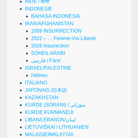
INDE / हिन्दी
INDONESIE
BAHASA INDONESIA
IRAN/AFGHANISTAN
2009 INSURRECTION
2022 – … Femme-Vie-Liberté
2026 Insurrection
SOHEIL ARABI
فارسی / Fārsī
ISRAEL/PALESTINE
Hébreu
ITALIANO
JAPONAIS /日本語
KAZAKHSTAN
KURDE (SORANI) / سۆرانی
KURDE KURMANDJI
LIBAN/LEBANON/لبنان
LIETUVIŠKAI / LITHUANIEN
MALAISIE/MALAYSIA