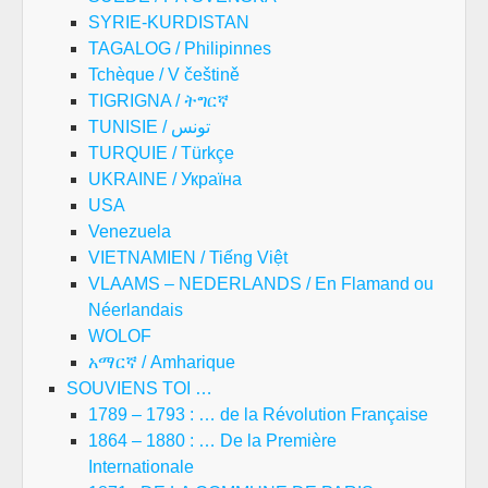
SYRIE-KURDISTAN
TAGALOG / Philipinnes
Tchèque / V češtině
TIGRIGNA / ትግርኛ
TUNISIE / تونس
TURQUIE / Türkçe
UKRAINE / Україна
USA
Venezuela
VIETNAMIEN / Tiếng Việt
VLAAMS – NEDERLANDS / En Flamand ou
Néerlandais
WOLOF
አማርኛ / Amharique
SOUVIENS TOI …
1789 – 1793 : … de la Révolution Française
1864 – 1880 : … De la Première
Internationale