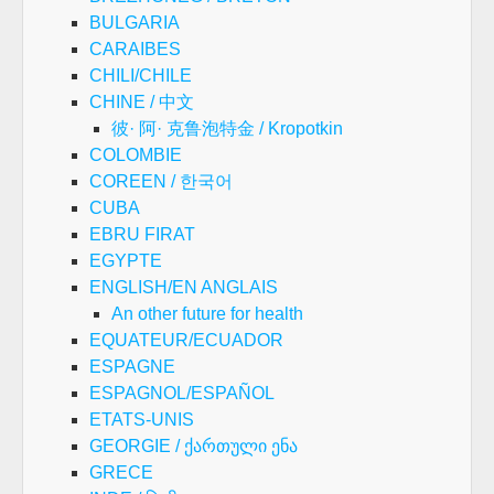
BULGARIA
CARAIBES
CHILI/CHILE
CHINE / 中文
彼· 阿· 克鲁泡特金 / Kropotkin
COLOMBIE
COREEN / 한국어
CUBA
EBRU FIRAT
EGYPTE
ENGLISH/EN ANGLAIS
An other future for health
EQUATEUR/ECUADOR
ESPAGNE
ESPAGNOL/ESPAÑOL
ETATS-UNIS
GEORGIE / ქართული ენა
GRECE