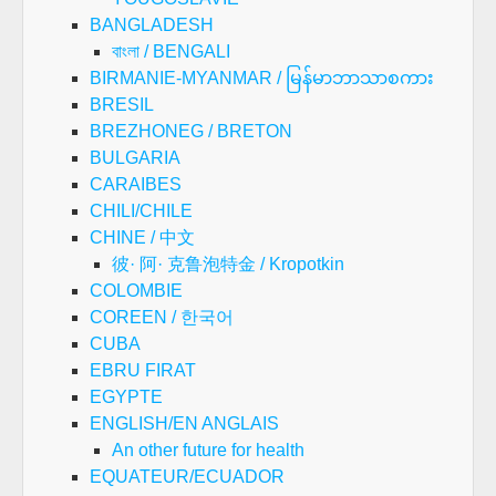
BANGLADESH
বাংলা / BENGALI
BIRMANIE-MYANMAR / မြန်မာဘာသာစကား
BRESIL
BREZHONEG / BRETON
BULGARIA
CARAIBES
CHILI/CHILE
CHINE / 中文
彼· 阿· 克鲁泡特金 / Kropotkin
COLOMBIE
COREEN / 한국어
CUBA
EBRU FIRAT
EGYPTE
ENGLISH/EN ANGLAIS
An other future for health
EQUATEUR/ECUADOR