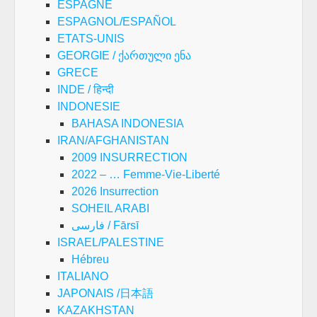
ESPAGNE
ESPAGNOL/ESPAÑOL
ETATS-UNIS
GEORGIE / ქართული ენა
GRECE
INDE / हिन्दी
INDONESIE
BAHASA INDONESIA
IRAN/AFGHANISTAN
2009 INSURRECTION
2022 – … Femme-Vie-Liberté
2026 Insurrection
SOHEIL ARABI
فارسی / Fārsī
ISRAEL/PALESTINE
Hébreu
ITALIANO
JAPONAIS /日本語
KAZAKHSTAN