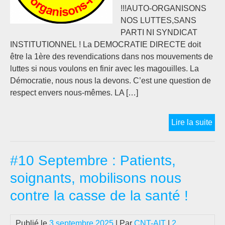
!!!AUTO-ORGANISONS
NOS LUTTES,SANS
PARTI NI SYNDICAT
INSTITUTIONNEL ! La DEMOCRATIE DIRECTE doit
être la 1ère des revendications dans nos mouvements de
luttes si nous voulons en finir avec les magouilles. La
Démocratie, nous nous la devons. C’est une question de
respect envers nous-mêmes. LA […]
#1
Lire la suite
SE
DE
#10 Septembre : Patients,
DI
!!!
soignants, mobilisons nous
OR
contre la casse de la santé !
NO
LU
PA
Publié le
3 septembre 2025
| Par
CNT-AIT
|
2