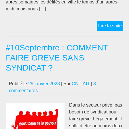
après semaines les défilés en ville le temps d’un après-
midi, mais nous […]
Ga
Lire la suite
ave
les
#10Septembre : COMMENT
mé
des
FAIRE GREVE SANS
gile
SYNDICAT ?
jau
ou
per
Publié le
29 janvier 2023
| Par
CNT-AIT
|
8
ave
commentaires
cel
des
Dans le secteur privé, pas
syn
besoin de syndicat pour
faire grève. Légalement, il
suffit d’être au moins deux