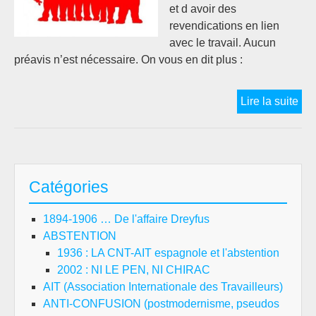
et d avoir des
revendications en lien
avec le travail. Aucun
préavis n’est nécessaire. On vous en dit plus :
#1
Lire la suite
:
CO
FA
GR
Catégories
SA
SY
1894-1906 … De l'affaire Dreyfus
?
ABSTENTION
1936 : LA CNT-AIT espagnole et l'abstention
2002 : NI LE PEN, NI CHIRAC
AIT (Association Internationale des Travailleurs)
ANTI-CONFUSION (postmodernisme, pseudos