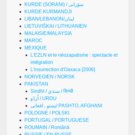
KURDE (SORANI) / سۆرانی
KURDE KURMANDJI
LIBAN/LEBANON/لبنان
LIETUVIŠKAI / LITHUANIEN
MALAISIE/MALAYSIA
MAROC
MEXIQUE
L'EZLN et le néozapatisme : spectacle et
intégration
L'insurrection d'Oaxaca [2006]
NORVEGIEN / NORSK
PAKISTAN
Sindhī / سنڌي / सिन्धी
اُردُو / URDU
پښتو , افغانی/ PASHTO, AFGHANI
POLOGNE / POLSKI
PORTUGAL / PORTUGUESE
ROUMAIN / Română
RUSSIE / EN RUSSE