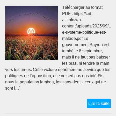
Télécharger au format
PDF : https://cnt-
ait.info/wp-
content/uploads/2025/09/L
e-systeme-politique-est-
malade.pdf Le
gouvernement Bayrou est
tombé le 8 septembre,
mais il ne faut pas baisser
les bras, ni tendre la main
vers les urnes. Cette victoire éphémère ne servira que les
politiques de l’opposition, elle ne sert pas nos intérêts,
nous la population lambda, les sans-dents, ceux qui ne
sont […]
#1
Lire la suite
SE
: