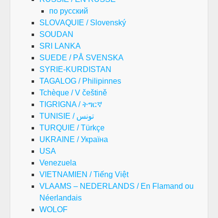
по русский
SLOVAQUIE / Slovenský
SOUDAN
SRI LANKA
SUEDE / PÅ SVENSKA
SYRIE-KURDISTAN
TAGALOG / Philipinnes
Tchèque / V češtině
TIGRIGNA / ትግርኛ
TUNISIE / تونس
TURQUIE / Türkçe
UKRAINE / Україна
USA
Venezuela
VIETNAMIEN / Tiếng Việt
VLAAMS – NEDERLANDS / En Flamand ou
Néerlandais
WOLOF