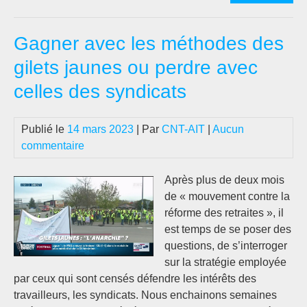
#Gr
Les
Gagner avec les méthodes des
3
typ
gilets jaunes ou perdre avec
de
celles des syndicats
grè
gén
:
Publié le
14 mars 2023
| Par
CNT-AIT
|
Aucun
util
commentaire
de
soli
Après plus de deux mois
rév
de « mouvement contre la
réforme des retraites », il
est temps de se poser des
questions, de s’interroger
sur la stratégie employée
par ceux qui sont censés défendre les intérêts des
travailleurs, les syndicats. Nous enchainons semaines