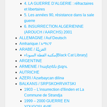
4. LA GUERRE D'ALGERIE : réfractaires
et libertaires
5. Les années 90, résistance dans la sale
guerre
6. INSURRECTION ALGERIENNE
(AROUCH / AARCHS) 2001
ALLEMAGNE / Auf Deutsch
Amharique / አማርኛ
ARABE / العَرَبِيَّةُ
مكتبة القطة السوداء[Black Cat Library]
ARGENTINE
ARMENIE / հայերեն լեզու
AUTRICHE
AZERI / Azərbaycan dilinə
BALKANS / SRPSKOHRVATSKI
1903 – L'insurrection d'Ilinden et La
Commune de Strandja
1999 – 2000 GUERRE EN
YOUGOSLAVIE