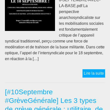
LA-BASE.pdf La
perspective
anarchosyndicaliste sur
les mobilisations sociales
est fondamentalement
critique de l’appareil
syndical traditionnel, perçu comme une force de
modération et de trahison de la base militante. Dans cette
optique, l’appel de l’intersyndicale pour le 18 septembre,
en réaction à la […]
10
Lire la suite
SE
AV
[#10Septembre
LA
BA
#GrèveGénérale] Les 3 types
OU
de grève générale : utilitaire, de
18