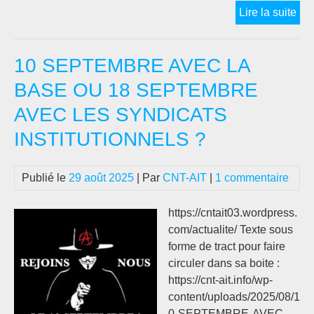
#1
Lire la suite
Sep
:
10 SEPTEMBRE AVEC LA
Pat
soi
BASE OU 18 SEPTEMBRE
mob
AVEC LES SYNDICATS
no
con
INSTITUTIONNELS ?
la
cas
Publié le
29 août 2025
| Par
CNT-AIT
|
1 commentaire
de
la
https://cntait03.wordpress.
san
com/actualite/ Texte sous
!
forme de tract pour faire
circuler dans sa boite :
https://cnt-ait.info/wp-
content/uploads/2025/08/1
0-SEPTEMBRE-AVEC-