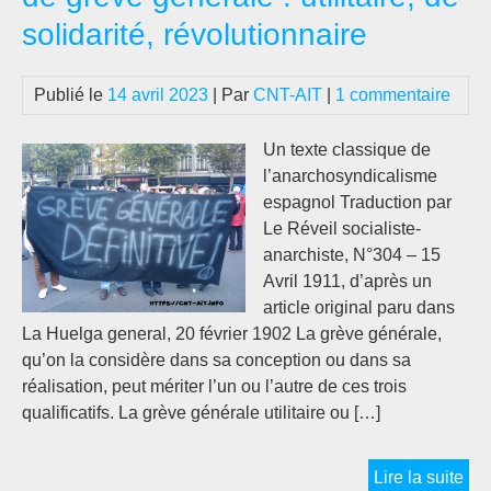
SE
solidarité, révolutionnaire
AV
LE
Publié le
14 avril 2023
| Par
CNT-AIT
|
1 commentaire
SY
IN
Un texte classique de
?
l’anarchosyndicalisme
espagnol Traduction par
Le Réveil socialiste-
anarchiste, N°304 – 15
Avril 1911, d’après un
article original paru dans
La Huelga general, 20 février 1902 La grève générale,
qu’on la considère dans sa conception ou dans sa
réalisation, peut mériter l’un ou l’autre de ces trois
qualificatifs. La grève générale utilitaire ou […]
[#1
Lire la suite