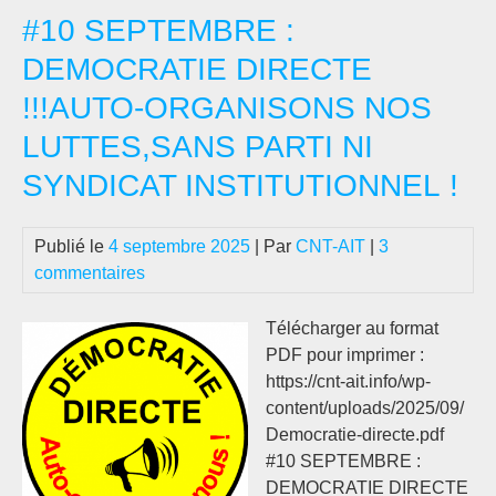
#10 SEPTEMBRE :
Le
sys
DEMOCRATIE DIRECTE
pol
!!!AUTO-ORGANISONS NOS
est
mal
LUTTES,SANS PARTI NI
Qu’
SYNDICAT INSTITUTIONNEL !
crè
Publié le
4 septembre 2025
| Par
CNT-AIT
|
3
commentaires
Télécharger au format
PDF pour imprimer :
https://cnt-ait.info/wp-
content/uploads/2025/09/
Democratie-directe.pdf
#10 SEPTEMBRE :
DEMOCRATIE DIRECTE