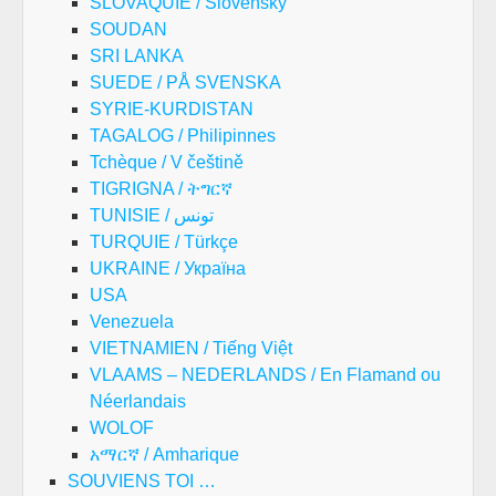
SLOVAQUIE / Slovenský
SOUDAN
SRI LANKA
SUEDE / PÅ SVENSKA
SYRIE-KURDISTAN
TAGALOG / Philipinnes
Tchèque / V češtině
TIGRIGNA / ትግርኛ
TUNISIE / تونس
TURQUIE / Türkçe
UKRAINE / Україна
USA
Venezuela
VIETNAMIEN / Tiếng Việt
VLAAMS – NEDERLANDS / En Flamand ou
Néerlandais
WOLOF
አማርኛ / Amharique
SOUVIENS TOI …