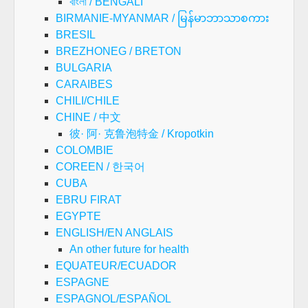
বাংলা / BENGALI
BIRMANIE-MYANMAR / မြန်မာဘာသာစကား
BRESIL
BREZHONEG / BRETON
BULGARIA
CARAIBES
CHILI/CHILE
CHINE / 中文
彼· 阿· 克鲁泡特金 / Kropotkin
COLOMBIE
COREEN / 한국어
CUBA
EBRU FIRAT
EGYPTE
ENGLISH/EN ANGLAIS
An other future for health
EQUATEUR/ECUADOR
ESPAGNE
ESPAGNOL/ESPAÑOL