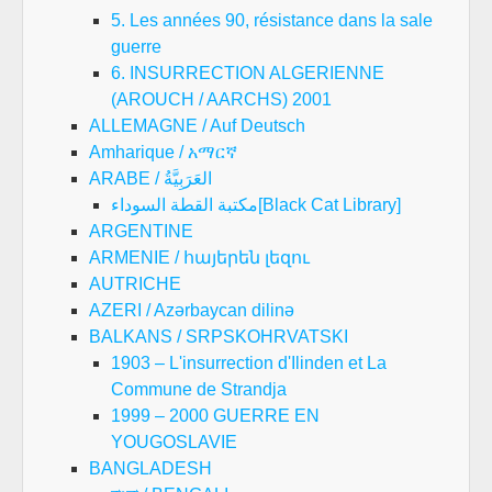
5. Les années 90, résistance dans la sale
guerre
6. INSURRECTION ALGERIENNE
(AROUCH / AARCHS) 2001
ALLEMAGNE / Auf Deutsch
Amharique / አማርኛ
ARABE / العَرَبِيَّةُ
مكتبة القطة السوداء[Black Cat Library]
ARGENTINE
ARMENIE / հայերեն լեզու
AUTRICHE
AZERI / Azərbaycan dilinə
BALKANS / SRPSKOHRVATSKI
1903 – L'insurrection d'Ilinden et La
Commune de Strandja
1999 – 2000 GUERRE EN
YOUGOSLAVIE
BANGLADESH