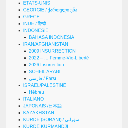
ETATS-UNIS
GEORGIE / ქართული ენა
GRECE
INDE / हिन्दी
INDONESIE
BAHASA INDONESIA
IRAN/AFGHANISTAN
2009 INSURRECTION
2022 – … Femme-Vie-Liberté
2026 Insurrection
SOHEIL ARABI
فارسی / Fārsī
ISRAEL/PALESTINE
Hébreu
ITALIANO
JAPONAIS /日本語
KAZAKHSTAN
KURDE (SORANI) / سۆرانی
KURDE KURMANDJI