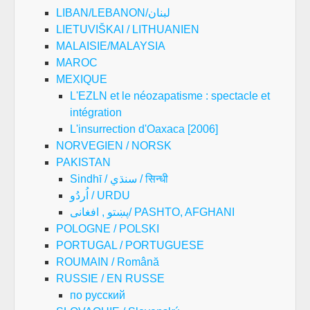
LIBAN/LEBANON/لبنان
LIETUVIŠKAI / LITHUANIEN
MALAISIE/MALAYSIA
MAROC
MEXIQUE
L'EZLN et le néozapatisme : spectacle et
intégration
L'insurrection d'Oaxaca [2006]
NORVEGIEN / NORSK
PAKISTAN
Sindhī / سنڌي / सिन्धी
اُردُو / URDU
پښتو , افغانی/ PASHTO, AFGHANI
POLOGNE / POLSKI
PORTUGAL / PORTUGUESE
ROUMAIN / Română
RUSSIE / EN RUSSE
по русский