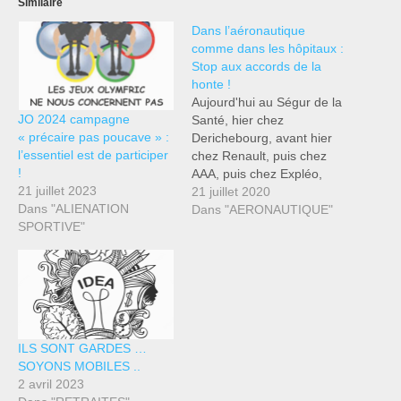
Similaire
Dans l’aéronautique
comme dans les hôpitaux :
Stop aux accords de la
honte !
Aujourd'hui au Ségur de la
JO 2024 campagne
Santé, hier chez
« précaire pas poucave » :
Derichebourg, avant hier
l’essentiel est de participer
chez Renault, puis chez
!
AAA, puis chez Expléo,
21 juillet 2023
puis... Les partenaires
21 juillet 2020
Dans "ALIENATION
sociaux signent des
Dans "AERONAUTIQUE"
SPORTIVE"
accords à tout va. Pour
gérer cette crise qui
bouscule les fondements
du monde actuel,
gouvernement, patrons et
syndicats s'entendent
comme larrons en foire.
ILS SONT GARDES …
Certains…
SOYONS MOBILES ..
2 avril 2023