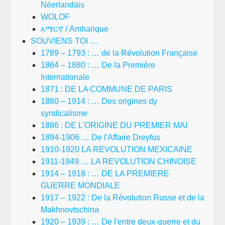
Néerlandais
WOLOF
አማርኛ / Amharique
SOUVIENS TOI …
1789 – 1793 : … de la Révolution Française
1864 – 1880 : … De la Première
Internationale
1871 : DE LA COMMUNE DE PARIS
1880 – 1914 : … Des origines dy
syndicalisme
1886 : DE L'ORIGINE DU PREMIER MAI
1894-1906 … De l'Affaire Dreyfus
1910-1920 LA REVOLUTION MEXICAINE
1911-1949 … LA REVOLUTION CHINOISE
1914 – 1918 : … DE LA PREMIERE
GUERRE MONDIALE
1917 – 1922 : De la Révolution Russe et de la
Makhnovtschina
1920 – 1939 : … De l'entre deux-guerre et du