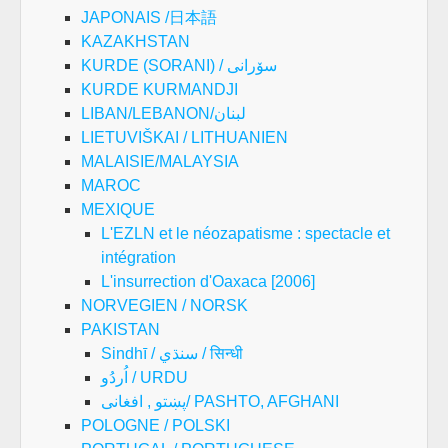
JAPONAIS /日本語
KAZAKHSTAN
KURDE (SORANI) / سۆرانی
KURDE KURMANDJI
LIBAN/LEBANON/لبنان
LIETUVIŠKAI / LITHUANIEN
MALAISIE/MALAYSIA
MAROC
MEXIQUE
L'EZLN et le néozapatisme : spectacle et
intégration
L'insurrection d'Oaxaca [2006]
NORVEGIEN / NORSK
PAKISTAN
Sindhī / سنڌي / सिन्धी
اُردُو / URDU
پښتو , افغانی/ PASHTO, AFGHANI
POLOGNE / POLSKI