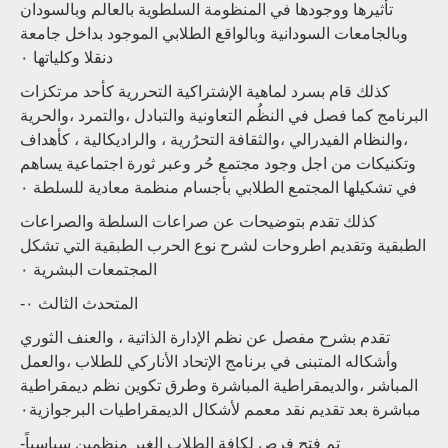
تأثيرها ووجودها في المنظومة السلطوية بالعالم وبالسودان
وبالجامعات السودانية وبالواقع الطلابي الموجود بداخل جامعة
دنقلا وكلياتها ٠
كذلك قام بسرد لماهية الإشتراكية التحررية كأحد مرتكزات
البرنامج كما فصل في النظُم التعاونية والتبادل ،والتمرد ،والحرية
،والنظام الفيدرالي ،والثقافة التحرُرية ، والراديكالية ، كأهداف
وتكنيكات من اجل وجود مجتمع حُر وعبر ثورة اجتماعية يساهم
في تشكيلها المجتمع الطلابي بأجسام منظمة معادية للسلطة ٠
كذلك تقدم بتوضيحات عن صراعات السلطة والصراعات
الطبقية وتقديم اطروحات لشرح نوع الحرب الطبقية التي تشكل
المجتمعات البشرية ٠
-المتحدث الثالث ٠
تقدم بشرح مفصل عن نظم الإدارة الذاتية ، والعنف الثوري
وأشكاله المتبنى في برنامج الإتحاد الأناركي للطلاب ،والعمل
المباشر ،والديمقراطية المباشرة وطرق تكوين نظم ديمقراطية
مباشرة بعد تقديم نقد معمم لأشكال الديمقراطيات البرجوازية٠
-تم فتح فرص لكافة الطلاب الغير منظمين سياسياً