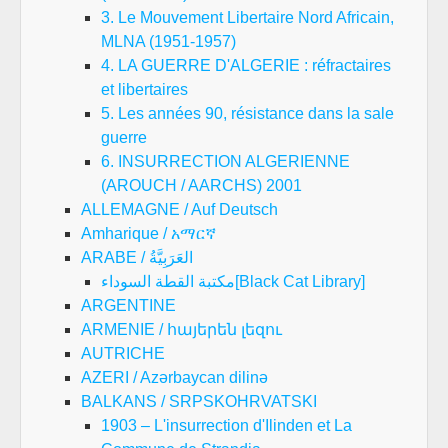
3. Le Mouvement Libertaire Nord Africain,
MLNA (1951-1957)
4. LA GUERRE D'ALGERIE : réfractaires
et libertaires
5. Les années 90, résistance dans la sale
guerre
6. INSURRECTION ALGERIENNE
(AROUCH / AARCHS) 2001
ALLEMAGNE / Auf Deutsch
Amharique / አማርኛ
ARABE / العَرَبِيَّةُ
مكتبة القطة السوداء[Black Cat Library]
ARGENTINE
ARMENIE / հայերեն լեզու
AUTRICHE
AZERI / Azərbaycan dilinə
BALKANS / SRPSKOHRVATSKI
1903 – L'insurrection d'Ilinden et La