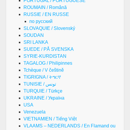
PORTUGAL / PORTUGUESE
ROUMAIN / Română
RUSSIE / EN RUSSE
по русский
SLOVAQUIE / Slovenský
SOUDAN
SRI LANKA
SUEDE / PÅ SVENSKA
SYRIE-KURDISTAN
TAGALOG / Philipinnes
Tchèque / V češtině
TIGRIGNA / ትግርኛ
TUNISIE / تونس
TURQUIE / Türkçe
UKRAINE / Україна
USA
Venezuela
VIETNAMIEN / Tiếng Việt
VLAAMS – NEDERLANDS / En Flamand ou