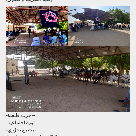
-حرب طبقية –
-ثورة اجتماعية –
-مجتمع تحرُري-