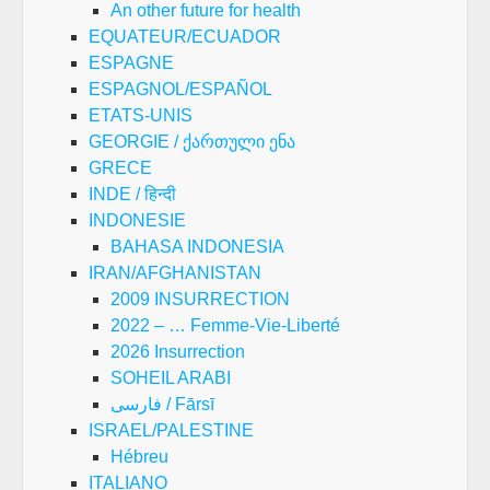
An other future for health
EQUATEUR/ECUADOR
ESPAGNE
ESPAGNOL/ESPAÑOL
ETATS-UNIS
GEORGIE / ქართული ენა
GRECE
INDE / हिन्दी
INDONESIE
BAHASA INDONESIA
IRAN/AFGHANISTAN
2009 INSURRECTION
2022 – … Femme-Vie-Liberté
2026 Insurrection
SOHEIL ARABI
فارسی / Fārsī
ISRAEL/PALESTINE
Hébreu
ITALIANO