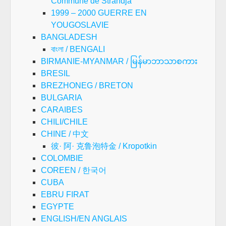
Commune de Strandja
1999 – 2000 GUERRE EN
YOUGOSLAVIE
BANGLADESH
বাংলা / BENGALI
BIRMANIE-MYANMAR / မြန်မာဘာသာစကား
BRESIL
BREZHONEG / BRETON
BULGARIA
CARAIBES
CHILI/CHILE
CHINE / 中文
彼· 阿· 克鲁泡特金 / Kropotkin
COLOMBIE
COREEN / 한국어
CUBA
EBRU FIRAT
EGYPTE
ENGLISH/EN ANGLAIS