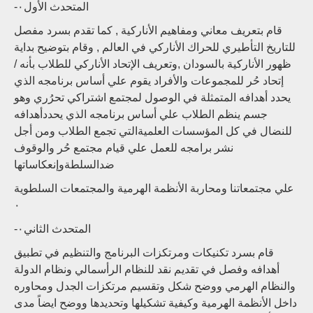
-المتحدث الأول٠
قام بتعريف معاني ومفاهيم الأناركية , كما تقدم بسرد مفصل
للتاريخ التأطيري للحراك الأناركي في العالم , وقام بتوضيح بداية
ظهور الأناركية بالسودان ,وتعريف الإتحاد الأناركي للطلاب بأنه /
إتحاد حُر للمجموعات والأفراد يقوم علي أساس برنامجه الذي
يحدد أهدافه المتمثلة في الوصول لمجتمع اشتراكي تحرُري وهو
جسم ينظم الطلاب علي أساس برنامجه الذي يحددأهدافه
للنضال في كل المؤسسات العلميةالتي تجمع الطلاب ومن أجل
نشر برامجه للعمل علي قيام مجتمع حُر والوقوف
ضدالسلطةوإنعكاساتها
علي مجتمعاتنا ومحاربة الأنظمة الهرمية والمجتمعات السلطوية
٠
-المتحدث الثاني٠
قام بسرد تكنيكات ومرتكزات البرنامج والتنظيم في تطبيق
أهدافه وفصل في تقديم نقد للنظام الرأسمالي ونظام الدولة
والنظام الهرمي ووضح شكل وتقسيم مرتكزات الجدل ومحاوره
داخل الأنظمة الهرمية وكيفية تشكيلها وتحديدها ووضح ايضاً مدى