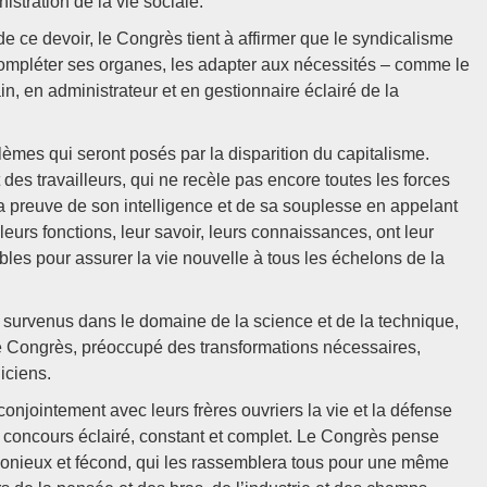
istration de la vie sociale.
de ce devoir, le Congrès tient à affirmer que le syndicalisme
compléter ses organes, les adapter aux nécessités – comme le
n, en administrateur et en gestionnaire éclairé de la
èmes qui seront posés par la disparition du capitalisme.
des travailleurs, qui ne recèle pas encore toutes les forces
 la preuve de son intelligence et de sa souplesse en appelant
r leurs fonctions, leur savoir, leurs connaissances, ont leur
bles pour assurer la vie nouvelle à tous les échelons de la
 survenus dans le domaine de la science et de la technique,
, le Congrès, préoccupé des transformations nécessaires,
iciens.
njointement avec leurs frères ouvriers la vie et la défense
ur concours éclairé, constant et complet. Le Congrès pense
armonieux et fécond, qui les rassemblera tous pour une même