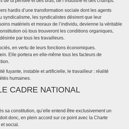
rs de la pensée et des bras, de l’industrie et des champs.
ers hardis d’une transformation sociale dont les agents
u syndicalisme, les syndicalistes désirent que leur
oins matériels et moraux de l’individu, devienne la véritable
nstitution où tous trouveront les conditions organiques,
ésirée par tous les travailleurs.
ciés, en vertu de leurs fonctions économiques.
sein. Elle portera en elle-même tous les facteurs de
tion.
fuyante, instable et artificielle, le travailleur : réalité
ciétés humaines.
LE CADRE NATIONAL
s sa constitution, qu’elle entend être exclusivement un
 doit donc, en plein accord sur ce point avec la Charte
et social.