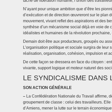
tâche de libération humaine, l’union des travailleu
N’ayant pour unique ambition que d’être les pionni
d’exécution et de direction œuvreront sur le plan d
mouvement, vivant reflet des aspirations et des bes
synthèse d’un mécanisme social déjà en voie de co
idéalistes et humaines de la révolution prochaine, d
Demain doit être aux producteurs, groupés ou asso
L’organisation politique et sociale surgira de leur 
réalisation, organisation, cohésion, impulsion et ac
De cette façon se dressera en face du citoyen : entité 
vivante, support logique et moteur naturel des so
LE SYNDICALISME DANS 
SON ACTION GÉNÉRALE
–
La Confédération Nationale du Travail affirme, dè
groupement de classe : celui des travailleurs. Elle
d’Amiens, mener la lutte sur le terrain économique 