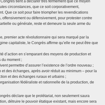
e Congrès tient à déclarer très fermement que ce moyen
outes circonstances, que ce soit corporativement,
. Que ce soit pour faire triompher les revendications
s, offensivement ou défensivement, pour protester contre
partielle ou générale, reste et demeure la seule arme du
e, premier acte révolutionnaire qui sera marqué par la
ime capitaliste, le Congrès affirme qu’elle ne peut être que
bilité d’action en s’emparant des moyens de production et
s du moment ;
vent permettre d’assurer l’existence de l’ordre nouveau ;
on et des échanges, après avoir réduit au minimum – pour la
ction et des échanges ruraux et urbains ;
rganisation fédéraliste et rationnelle de la production, de
ongrès déclare que le prolétariat, non seulement saura
ion, détruire le pouvoir étatique existant, mais encore sera