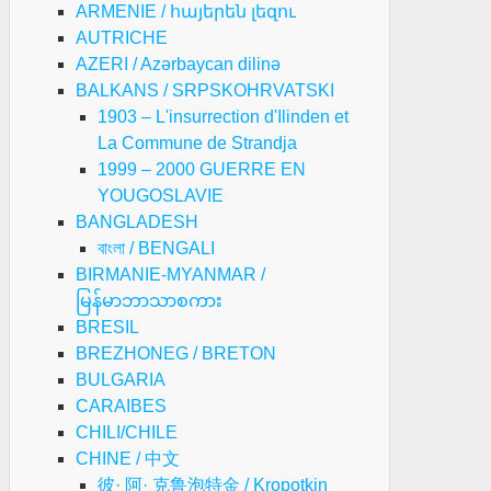
ARMENIE / հայերեն լեզու
AUTRICHE
AZERI / Azərbaycan dilinə
BALKANS / SRPSKOHRVATSKI
1903 – L'insurrection d'Ilinden et
La Commune de Strandja
1999 – 2000 GUERRE EN
YOUGOSLAVIE
BANGLADESH
বাংলা / BENGALI
BIRMANIE-MYANMAR /
မြန်မာဘာသာစကား
BRESIL
BREZHONEG / BRETON
BULGARIA
CARAIBES
CHILI/CHILE
CHINE / 中文
彼· 阿· 克鲁泡特金 / Kropotkin