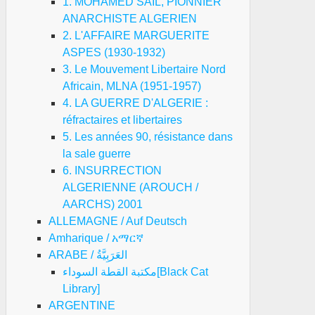
1. MOHAMED SAIL, PIONNIER
ANARCHISTE ALGERIEN
2. L'AFFAIRE MARGUERITE
ASPES (1930-1932)
3. Le Mouvement Libertaire Nord
Africain, MLNA (1951-1957)
4. LA GUERRE D'ALGERIE :
réfractaires et libertaires
5. Les années 90, résistance dans
la sale guerre
6. INSURRECTION
ALGERIENNE (AROUCH /
AARCHS) 2001
ALLEMAGNE / Auf Deutsch
Amharique / አማርኛ
ARABE / العَرَبِيَّةُ
مكتبة القطة السوداء[Black Cat
Library]
ARGENTINE