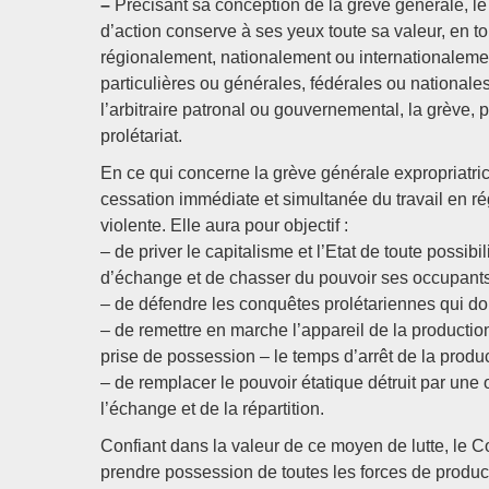
–
Précisant sa conception de la grève générale, l
d’action conserve à ses yeux toute sa valeur, en t
régionalement, nationalement ou internationalement
particulières ou générales, fédérales ou nationale
l’arbitraire patronal ou gouvernemental, la grève, 
prolétariat.
En ce qui concerne la grève générale expropriatric
cessation immédiate et simultanée du travail en rég
violente. Elle aura pour objectif :
– de priver le capitalisme et l’Etat de toute possi
d’échange et de chasser du pouvoir ses occupant
– de défendre les conquêtes prolétariennes qui doi
– de remettre en marche l’appareil de la producti
prise de possession – le temps d’arrêt de la produ
– de remplacer le pouvoir étatique détruit par une o
l’échange et de la répartition.
Confiant dans la valeur de ce moyen de lutte, le C
prendre possession de toutes les forces de product