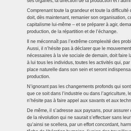
ses organes, la direction de la production et l’admin
Comprenant toute la grandeur et toute la difficulté 
doit, dès maintenant, remanier son organisation, 
capitalisme lui-même – et se préparer à agir, demai
production, de la répartition et de l’échange.
Il ne méconnaît pas l’extrême complexité des probl
Aussi, il n’hésite pas à déclarer que le mouvement 
nécessaires à la vie sociale de demain, doit faire
à lui tous les individus, toutes les activités qui, pa
place naturelle dans son sein et seront indispensa
production.
N’ignorant pas les changements profonds qui sont
que ce soit dans l’industrie ou dans l’agriculture
n’hésite pas à faire appel aux savants et aux techn
De même, il s’adresse aux paysans, pour assurer co
de la révolution qui ne saurait s’effectuer sans le
qu’ainsi se scellera, par un effort concordant, h