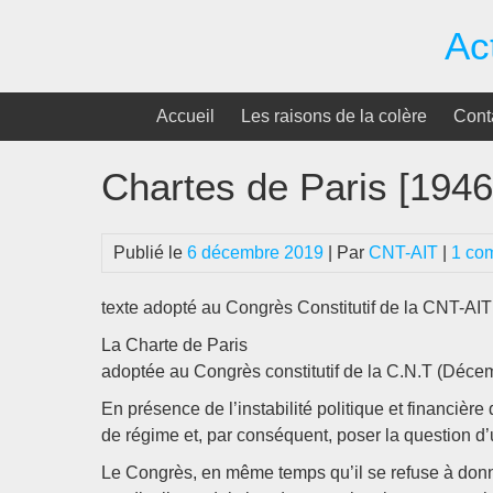
Passer
Ac
au
contenu
Accueil
Les raisons de la colère
Cont
Chartes de Paris [1946
Publié le
6 décembre 2019
| Par
CNT-AIT
|
1 co
texte adopté au Congrès Constitutif de la CNT-AI
La Charte de Paris
adoptée au Congrès constitutif de la C.N.T (Déce
En présence de l’instabilité politique et financière 
de régime et, par conséquent, poser la question d’
Le Congrès, en même temps qu’il se refuse à donne