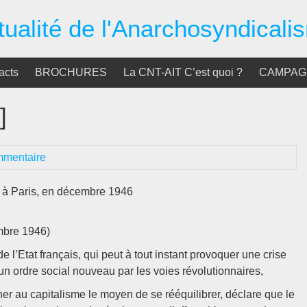
tualité de l'Anarchosyndicali
acts
BROCHURES
La CNT-AIT C’est quoi ?
CAMPAGN
]
mmentaire
T à Paris, en décembre 1946
mbre 1946)
de l’Etat français, qui peut à tout instant provoquer une crise
un ordre social nouveau par les voies révolutionnaires,
r au capitalisme le moyen de se rééquilibrer, déclare que le