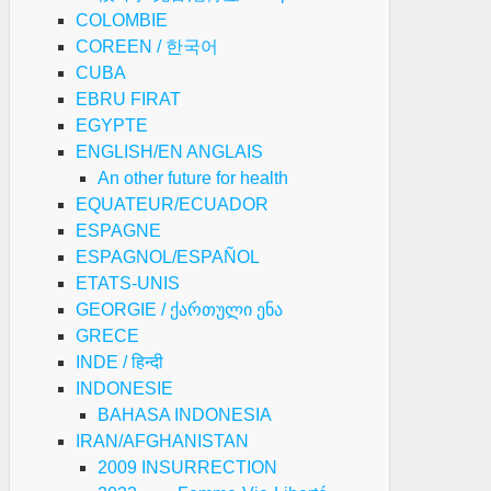
COLOMBIE
COREEN / 한국어
CUBA
EBRU FIRAT
EGYPTE
ENGLISH/EN ANGLAIS
An other future for health
EQUATEUR/ECUADOR
ESPAGNE
ESPAGNOL/ESPAÑOL
ETATS-UNIS
GEORGIE / ქართული ენა
GRECE
INDE / हिन्दी
INDONESIE
BAHASA INDONESIA
IRAN/AFGHANISTAN
2009 INSURRECTION