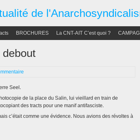
tualité de l'Anarchosyndicali
acts
BROCHURES
La CNT-AIT C’est quoi ?
CAMPAGN
 debout
ommentaire
erre Seel.
tocopie de la place du Salin, lui vieillard en train de
copiant des tracts pour une manif antifasciste.
 mais c’était comme une évidence. Nous avions des révoltes à