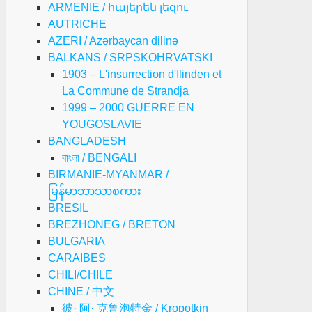
ARMENIE / հայերեն լեզու
AUTRICHE
AZERI / Azərbaycan dilinə
BALKANS / SRPSKOHRVATSKI
1903 – L'insurrection d'Ilinden et
La Commune de Strandja
1999 – 2000 GUERRE EN
YOUGOSLAVIE
BANGLADESH
বাংলা / BENGALI
BIRMANIE-MYANMAR /
မြန်မာဘာသာစကား
BRESIL
BREZHONEG / BRETON
BULGARIA
CARAIBES
CHILI/CHILE
CHINE / 中文
彼· 阿· 克鲁泡特金 / Kropotkin