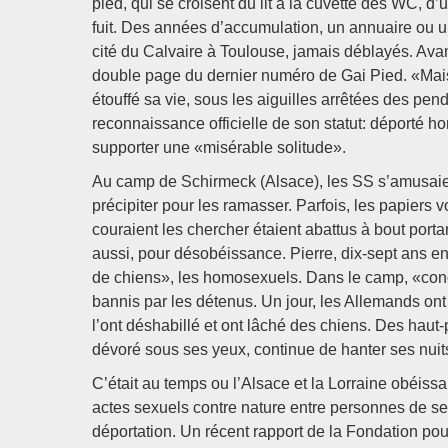
pied, qui se croisent du lit à la cuvette des WC, d
fuit. Des années d’accumulation, un annuaire ou 
cité du Calvaire à Toulouse, jamais déblayés. Avan
double page du dernier numéro de Gai Pied. «Mais j
étouffé sa vie, sous les aiguilles arrêtées des pe
reconnaissance officielle de son statut: déporté ho
supporter une «misérable solitude».
Au camp de Schirmeck (Alsace), les SS s’amusaient
précipiter pour les ramasser. Parfois, les papiers 
couraient les chercher étaient abattus à bout portan
aussi, pour désobéissance. Pierre, dix-sept ans e
de chiens», les homosexuels. Dans le camp, «concen
bannis par les détenus. Un jour, les Allemands on
l’ont déshabillé et ont lâché des chiens. Des haut
dévoré sous ses yeux, continue de hanter ses nuit
C’était au temps ou l’Alsace et la Lorraine obéis
actes sexuels contre nature entre personnes de s
déportation. Un récent rapport de la Fondation pou