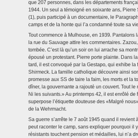
que 207 personnes, dans les départements français
1944. Un seul a témoigné en soixante ans, Pierre S
(1), puis participé à un documentaire, le Paragrap
camps et de la honte qui l’a condamné toute sa v
Tout commence à Mulhouse, en 1939. Pantalons larg
la rue du Sauvage attire les commentaires. Zazou, 
tombée. C’est là qu’un soir on lui arrache sa mont
épousé un protestant. Pierre porte plainte. Dans
tard, il est convoqué par la Gestapo, qui exhibe la
Shirmeck. La famille catholique découvre ainsi so
promesse aux SS de taire la faim, les morts et la to
dîner, la gouvernante a rajouté un couvert. Tout le
Ni les suivants.» Au printemps 42, il est enrôlé de
superpose l’étiquette douteuse des «Malgré nous», 
de la Wehrmacht.
Sa guerre s’arrête le 7 août 1945 quand il revient à
peut raconter le camp, sans expliquer pourquoi il y 
résistants touchent pension et médailles, lui n’a droi