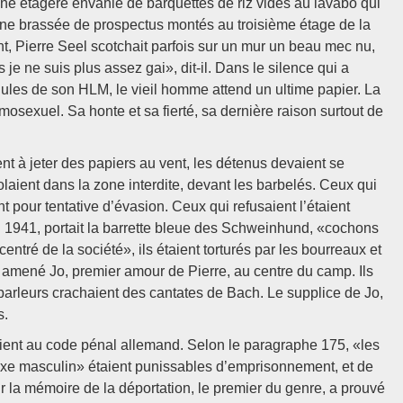
’une étagère envahie de barquettes de riz vides au lavabo qui
une brassée de prospectus montés au troisième étage de la
t, Pierre Seel scotchait parfois sur un mur un beau mec nu,
e ne suis plus assez gai», dit-il. Dans le silence qui a
ndules de son HLM, le vieil homme attend un ultime papier. La
mosexuel. Sa honte et sa fierté, sa dernière raison surtout de
 à jeter des papiers au vent, les détenus devaient se
volaient dans la zone interdite, devant les barbelés. Ceux qui
t pour tentative d’évasion. Ceux qui refusaient l’étaient
n 1941, portait la barrette bleue des Schweinhund, «cochons
tré de la société», ils étaient torturés par les bourreaux et
t amené Jo, premier amour de Pierre, au centre du camp. Ils
-parleurs crachaient des cantates de Bach. Le supplice de Jo,
s.
saient au code pénal allemand. Selon le paragraphe 175, «les
exe masculin» étaient punissables d’emprisonnement, et de
r la mémoire de la déportation, le premier du genre, a prouvé