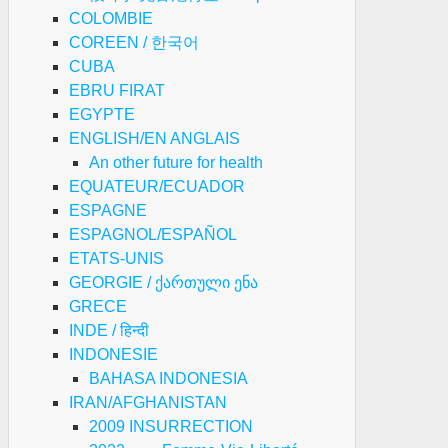
COLOMBIE
COREEN / 한국어
CUBA
EBRU FIRAT
EGYPTE
ENGLISH/EN ANGLAIS
An other future for health
EQUATEUR/ECUADOR
ESPAGNE
ESPAGNOL/ESPAÑOL
ETATS-UNIS
GEORGIE / ქართული ენა
GRECE
INDE / हिन्दी
INDONESIE
BAHASA INDONESIA
IRAN/AFGHANISTAN
2009 INSURRECTION