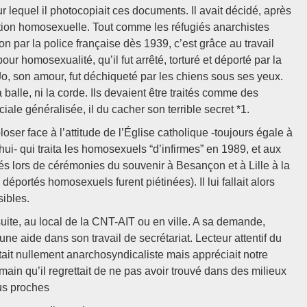
pour lequel il photocopiait ces documents. Il avait décidé, après
tation homosexuelle. Tout comme les réfugiés anarchistes
 par la police française dès 1939, c’est grâce au travail
pour homosexualité, qu’il fut arrêté, torturé et déporté par la
. Jo, son amour, fut déchiqueté par les chiens sous ses yeux.
 balle, ni la corde. Ils devaient être traités comme des
ciale généralisée, il du cacher son terrible secret *1.
loser face à l’attitude de l’Église catholique -toujours égale à
ui- qui traita les homosexuels “d’infirmes” en 1989, et aux
tés lors de cérémonies du souvenir à Besançon et à Lille à la
éportés homosexuels furent piétinées). Il lui fallait alors
sibles.
ite, au local de la CNT-AIT ou en ville. A sa demande,
 aide dans son travail de secrétariat. Lecteur attentif du
ait nullement anarchosyndicaliste mais appréciait notre
humain qu’il regrettait de ne pas avoir trouvé dans des milieux
lus proches