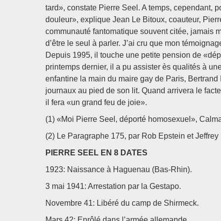
tard», constate Pierre Seel. A temps, cependant, p
douleur», explique Jean Le Bitoux, coauteur, Pie
communauté fantomatique souvent citée, jamais montr
d’être le seul à parler. J’ai cru que mon témoignag
Depuis 1995, il touche une petite pension de «dép
printemps dernier, il a pu assister ès qualités à u
enfantine la main du maire gay de Paris, Bertrand Del
journaux au pied de son lit. Quand arrivera le fact
il fera «un grand feu de joie».
(1) «Moi Pierre Seel, déporté homosexuel», Calma
(2) Le Paragraphe 175, par Rob Epstein et Jeffrey
PIERRE SEEL EN 8 DATES
1923: Naissance à Haguenau (Bas-Rhin).
3 mai 1941: Arrestation par la Gestapo.
Novembre 41: Libéré du camp de Shirmeck.
Mars 42: Enrôlé dans l’armée allemande.