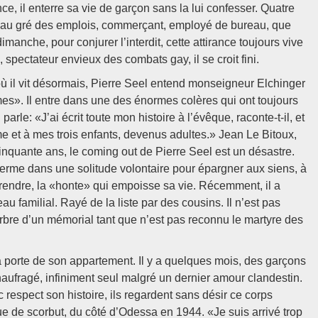
e, il enterre sa vie de garçon sans la lui confesser. Quatre
se au gré des emplois, commerçant, employé de bureau, que
manche, pour conjurer l’interdit, cette attirance toujours vive
spectateur envieux des combats gay, il se croit fini.
où il vit désormais, Pierre Seel entend monseigneur Elchinger
es». Il entre dans une des énormes colères qui ont toujours
 parle: «J’ai écrit toute mon histoire à l’évêque, raconte-t-il, et
et à mes trois enfants, devenus adultes.» Jean Le Bitoux,
cinquante ans, le coming out de Pierre Seel est un désastre.
nferme dans une solitude volontaire pour épargner aux siens, à
prendre, la «honte» qui empoisse sa vie. Récemment, il a
u familial. Rayé de la liste par des cousins. Il n’est pas
marbre d’un mémorial tant que n’est pas reconnu le martyre des
la porte de son appartement. Il y a quelques mois, des garçons
 naufragé, infiniment seul malgré un dernier amour clandestin.
c respect son histoire, ils regardent sans désir ce corps
ue de scorbut, du côté d’Odessa en 1944. «Je suis arrivé trop