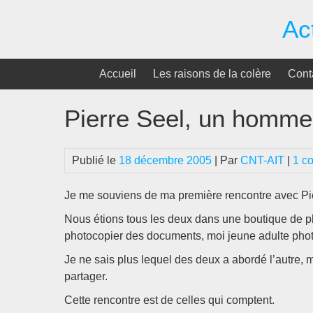
Passer
Ac
au
contenu
Accueil
Les raisons de la colère
Cont
Pierre Seel, un homme
Publié le
18 décembre 2005
| Par
CNT-AIT
|
1 c
Je me souviens de ma première rencontre avec Pi
Nous étions tous les deux dans une boutique de pho
photocopier des documents, moi jeune adulte photo
Je ne sais plus lequel des deux a abordé l’autre,
partager.
Cette rencontre est de celles qui comptent.