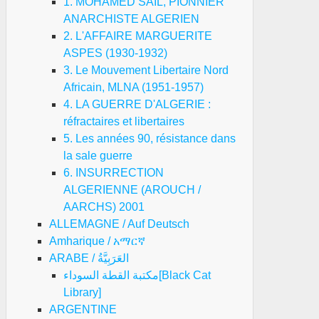
1. MOHAMED SAIL, PIONNIER
ANARCHISTE ALGERIEN
2. L'AFFAIRE MARGUERITE
ASPES (1930-1932)
3. Le Mouvement Libertaire Nord
Africain, MLNA (1951-1957)
4. LA GUERRE D'ALGERIE :
réfractaires et libertaires
5. Les années 90, résistance dans
la sale guerre
6. INSURRECTION
ALGERIENNE (AROUCH /
AARCHS) 2001
ALLEMAGNE / Auf Deutsch
Amharique / አማርኛ
ARABE / العَرَبِيَّةُ
مكتبة القطة السوداء[Black Cat
Library]
ARGENTINE