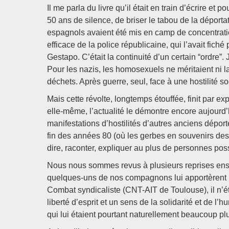
Il me parla du livre qu’il était en train d’écrire et 
50 ans de silence, de briser le tabou de la dépor
espagnols avaient été mis en camp de concentration
efficace de la police républicaine, qui l’avait fiché 
Gestapo. C’était la continuité d’un certain “ordre”
Pour les nazis, les homosexuels ne méritaient ni la
déchets. Après guerre, seul, face à une hostilité so
Mais cette révolte, longtemps étouffée, finit par exp
elle-même, l’actualité le démontre encore aujourd’h
manifestations d’hostilités d’autres anciens dépor
fin des années 80 (où les gerbes en souvenirs des d
dire, raconter, expliquer au plus de personnes pos
Nous nous sommes revus à plusieurs reprises ensu
quelques-uns de nos compagnons lui apportèrent une
Combat syndicaliste (CNT-AIT de Toulouse), il n’ét
liberté d’esprit et un sens de la solidarité et de l’
qui lui étaient pourtant naturellement beaucoup p