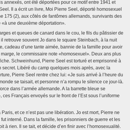
 annexés, ont été déportées pour ce motif entre 1941 et
eel. Il a écrit un livre, Moi Pierre Seel, déporté homosexuel
he 175 (2), aux côtés de fantômes allemands, survivants des
ie «à une deuxième déportation».
es et queues de canard dans le cou, le fils du pâtissier de
il retrouve souvent Jo dans le square Steinbach, à la nuit
re, cadeau d’une tante aimée, bannie de la famille pour avoir
 la marge, le commissaire note «homosexuel». Deux ans plus
 fiche. Schweinhund, Pierre Seel est torturé et emprisonné à
n secret. Libéré du camp quelques mois après, avec la
rture, Pierre Seel rentre chez lui: «Je suis arrivé à l’heure du
 monde se taisait, et personne n’a rompu le silence ce jour-là.
 force dans l’armée allemande. A la barrette bleue se
ces Français envoyés sur le front de l’Est sous l’uniforme
 Paris, et ce n’est pas une libération. Jo est mort, Pierre ne
fut interné. Dans la famille, les prisonniers de guerre et les
t à rien. Il se tait, et décide d’en finir avec l’homosexualité.