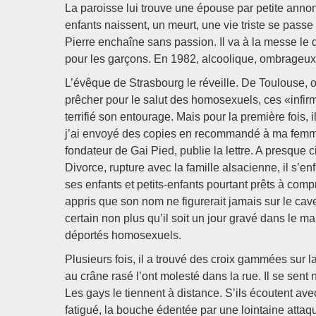
La paroisse lui trouve une épouse par petite annonc
enfants naissent, un meurt, une vie triste se pas
Pierre enchaîne sans passion. Il va à la messe le di
pour les garçons. En 1982, alcoolique, ombrageux, 
L’évêque de Strasbourg le réveille. De Toulouse, 
prêcher pour le salut des homosexuels, ces «infirm
terrifié son entourage. Mais pour la première fois, il
j’ai envoyé des copies en recommandé à ma femme 
fondateur de Gai Pied, publie la lettre. A presque 
Divorce, rupture avec la famille alsacienne, il s’e
ses enfants et petits-enfants pourtant prêts à com
appris que son nom ne figurerait jamais sur le cavea
certain non plus qu’il soit un jour gravé dans le 
déportés homosexuels.
Plusieurs fois, il a trouvé des croix gammées sur 
au crâne rasé l’ont molesté dans la rue. Il se sent
Les gays le tiennent à distance. S’ils écoutent ave
fatigué, la bouche édentée par une lointaine attaq