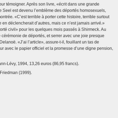
our témoigner. Après son livre, «écrit dans une grande
rre Seel est devenu l’emblème des déportés homosexuels,
ée. «C’est terrible à porter cette histoire, terrible surtout
e en déclencherait d’autres, mais ce n’est jamais arrivé.»
orté civil» pour les quelques mois passés à Shirmeck. Au
ne cérémonie de déportés, et serrer avec une joie presque
anoë. «J’ai l’article», assure-t-il, fouillant un tas de
eur avec le papier officiel et la promesse d’une digne pension,
nn-Lévy, 1994, 13,26 euros (86,95 francs).
 Friedman (1999).