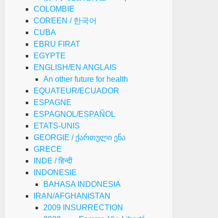
COLOMBIE
COREEN / 한국어
CUBA
EBRU FIRAT
EGYPTE
ENGLISH/EN ANGLAIS
An other future for health
EQUATEUR/ECUADOR
ESPAGNE
ESPAGNOL/ESPAÑOL
ETATS-UNIS
GEORGIE / ქართული ენა
GRECE
INDE / हिन्दी
INDONESIE
BAHASA INDONESIA
IRAN/AFGHANISTAN
2009 INSURRECTION