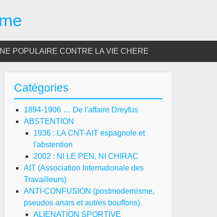
sme
E POPULAIRE CONTRE LA VIE CHERE
Catégories
1894-1906 … De l'affaire Dreyfus
ABSTENTION
1936 : LA CNT-AIT espagnole et
l'abstention
2002 : NI LE PEN, NI CHIRAC
AIT (Association Internationale des
Travailleurs)
ANTI-CONFUSION (postmodernisme,
pseudos anars et autres bouffons)
ALIENATION SPORTIVE