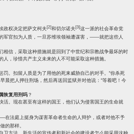
[2]
[3]
埃政权决定把萨文柯夫
和切尔诺夫
这一派的社会革命党
的军官扣为人质，一旦苏维埃领袖遭谋害，——就把这些人
相信，采取这种措施就是回到了中世纪和宗教战争最坏的时
的人，珍惜共产主义未来的人不可能采取这种措施。
罚。扣留人质是为了用他的死来威胁自己的对手。“你杀死
天早晨把人押往刑场，然后再送回监狱并对他说：“等着吧！今
属恢复用刑吗
？
活。现在甚至有这样的国王，他们认为侵害国王的生命就
——在法庭上挺身为谋害革命者生命的人辩护，或者对他不予
所做的那样。
卫方法。新生活的宣传者和新社会的建设者怎么能采用这种