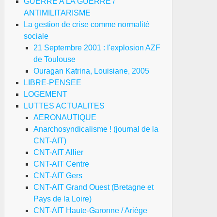
GUERRE A LA GUERRE /
ANTIMILITARISME
La gestion de crise comme normalité
sociale
21 Septembre 2001 : l'explosion AZF
de Toulouse
Ouragan Katrina, Louisiane, 2005
LIBRE-PENSEE
LOGEMENT
LUTTES ACTUALITES
AERONAUTIQUE
Anarchosyndicalisme ! (journal de la
CNT-AIT)
CNT-AIT Allier
CNT-AIT Centre
CNT-AIT Gers
CNT-AIT Grand Ouest (Bretagne et
Pays de la Loire)
CNT-AIT Haute-Garonne / Ariège