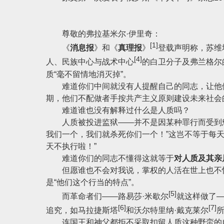
尊敬的弗拉基米尔·伊里奇：
[1]
《
消息报
》和《
真理报
》
登载声明称，苏维
[4]
人、民族中心与战术中心
的白卫分子及弗兰格尔
质“毫不留情地消灭掉”。
难道你们中间就没有人提醒自己的同志，让他们
期，他们不配做者手按共产主义原则建设未来社会
难道谁也没有解释过什么是人质吗？
人质被投进监狱——并不是因某种罪行而受到惩
我们一个，我们就杀死你们一个！”这岂不等于每
天不执行啦！”
难道你们的同志不懂得这就等于
对人质及其亲
但愿谁也不会对我说，掌权的人活在世上也不快
是“他们这个行当的特点”。
[5]
而革命者们——路易莎·米歇尔
就这样做了
[6]
[7]
追究，如马拉捷斯塔
和沃尔特里纳·戴克莱尔
连国王和神父都拒不采取扣留人质这种野蛮的自