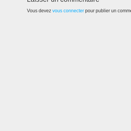
要求、观点和思想方法。愿意成为一个
革命者的人还不是一个革命者，他还必
Vous devez
vous connecter
pour publier un comme
须作好准备。准备工作应当包括读书，
读那些有助于广泛了解人民的需要，当
代的和过去的生活方式的缺点等等的
书，以及读那些训练思维能力的书：还
应当包括学习某种技艺和亲自（初期阶
段）全面地熟悉人民的生活。在这个时
期，为了不致白白地就擒，革命者应当
缄口不言，只应当仔细观察、倾听……
只有在他认为自己已经准备就绪时才应
当开始动口宣传。无论隐藏自己的思想
感情有多大困难，但在初期，沉默寡言
总比信口开河好。在第二阶段，革命者
应当彻底放下自己的贵族架子，永远变
成一个农民、一个工场工人成工厂工
人，去从事宣传活动。同时，据西欧的
实践证明，宣传只有在特定的范围内才
能奏效。不开通的农民或工人听不懂有
关社会主义、平等、团结的社会思想，
甚至连他的同行的贫困和苦难，只要同
他自己的遭遇不完全相同，也不能触动
他的心（特别在初期）。例外的现象姑