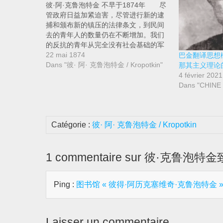
彼·阿·克鲁泡特金 不早于1874年 尽
管政府日益加紧迫害，尽管进行新的逮
捕和颁布新的镇压的法律条文，到民间
去的青年人的数量仍在不断增加。我们
的反抗的青年从完全没有社会基础的军
事阴谋（1825年）[2]转到私下议论社会
22 mai 1874
巴金翻译思想概
主义的共和政体，然后转到和一部分关
Dans "彼· 阿· 克鲁泡特金 / Kropotkin"
那其主义理论
心变革的人进行肤浅的交往，最后转到
4 février 2021
同这些人建立比较直接、比较经常的联
Dans "CHINE
系，这完全是合乎逻辑的。现在应当指
望有更加紧密的联系，然后迅速地从人
民当中产生鼓动员，最后就举行武装暴
动。但是，由于到民间去的队伍日益壮
Catégorie :
彼· 阿· 克鲁泡特金 / Kropotkin
大，因此革命者就比任何时候都有必要
作好准备，作好周密的安排和掌握熟练
的本领。至于说到作好准备的问题，那
1 commentaire sur 彼·克鲁泡特金致列
么我们不知道还有比《特权阶层出身的
革命家》一文的作者[3]提出的经验更好
的经验了。只有良好的愿望、只有毅
Ping :
图书馆 « 彼得·阿历克塞维奇·克鲁泡特金 » – Actua
力、智慧和坚韧精神等等，这对革命者
来说还非常不够。除此之外，还必须更
进一步地熟悉人民，清楚地了解他们的
Laisser un commentaire