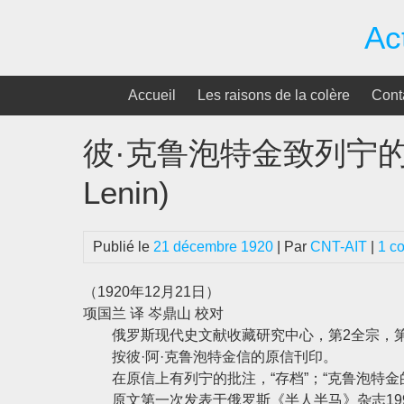
Passer
Ac
au
contenu
Accueil
Les raisons de la colère
Cont
彼·克鲁泡特金致列宁的一封信 (
Lenin)
Publié le
21 décembre 1920
| Par
CNT-AIT
|
1 c
（1920年12月21日）
项国兰 译 岑鼎山 校对
俄罗斯现代史文献收藏研究中心，第2全宗，第2
按彼·阿·克鲁泡特金信的原信刊印。
在原信上有列宁的批注，“存档”；“克鲁泡特金的信
原文第一次发表于俄罗斯《半人半马》杂志199