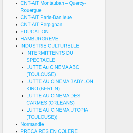
CNT-AIT Montauban – Quercy-
Rouergue
CNT-AIT Paris-Banlieue
CNT-AIT Perpignan
EDUCATION
HAMBURGREVE
INDUSTRIE CULTURELLE
INTERMITTENTS DU
SPECTACLE
LUTTE Au CINEMA ABC
(TOULOUSE)
LUTTE AU CINEMA BABYLON
KINO (BERLIN)
LUTTE AU CINEMA DES
CARMES (ORLEANS)
LUTTE AU CINEMA UTOPIA
(TOULOUSE))
Normandie
PRECAIRES EN COLERE