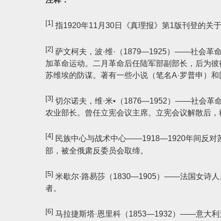
[1]
指1920年11月30日《真理报》第1版刊登的
[2]
萨文柯夫，波·维·（1879—1925）——社会
加革命运动。二月革命后任陆军部副部长，后为彼得
苏维埃的防谋。著有一些小说（笔名А·罗普申）
[3]
切尔诺夫，维·米•（1876—1952）——社会
农业部长。曾任立宪会议主席。立宪会议解散后，
[4]
民族中心与战术中心——1918—1920年间
部，被全俄肃反委员会取缔。
[5]
米歇尔·路易莎（1830—1905）——法国女
者。
[6]
马拉捷斯塔·恩里科（1853—1932）——