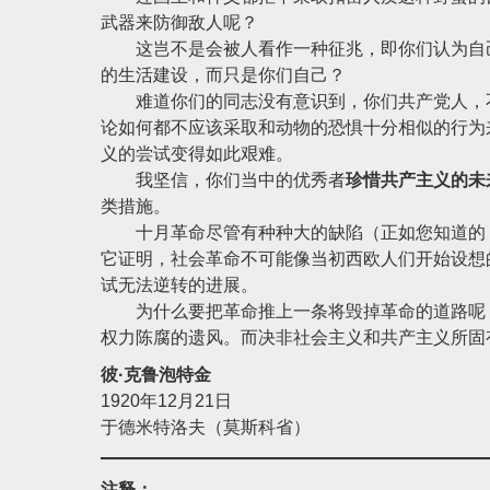
武器来防御敌人呢？
这岂不是会被人看作一种征兆，即你们认为自己
的生活建设，而只是你们自己？
难道你们的同志没有意识到，你们共产党人，
论如何都不应该采取和动物的恐惧十分相似的行为
义的尝试变得如此艰难。
我坚信，你们当中的优秀者
珍惜共产主义的未
类措施。
十月革命尽管有种种大的缺陷（正如您知道的，
它证明，社会革命不可能像当初西欧人们开始设想
试无法逆转的进展。
为什么要把革命推上一条将毁掉革命的道路呢？
权力陈腐的遗风。而决非社会主义和共产主义所固
彼·克鲁泡特金
1920年12月21日
于德米特洛夫（莫斯科省）
注释：