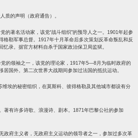
关于人质的声明（政府通告）。
革命党的著名活动家，该党“战斗组织”的预导人之一。1901年起参
格勒军事总督。1917年十月革命后多次策划反革命叛乱和反
和回忆录。据官方材料自杀于国家政治保卫局监狱。
革命党的领袖之一，该党的理论家，1917年5—8月为临时政府的
移居国外。第二次世界大战期间参加过法国的抵抗运动。
反对苏维埃的秘密组织，在莫斯科、彼得格勒及其他城市都设有分
诗人。著有许多诗歌、浪漫诗、剧本。1871年巴黎公社的参加
意大利无政府主义者，无政府主义运动的领导者之一，参加过多次革