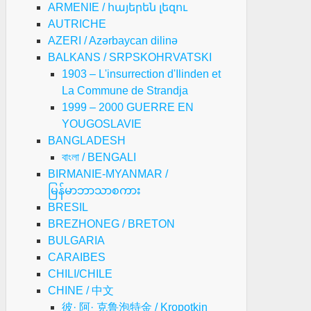
ARMENIE / հայերեն լեզու
AUTRICHE
AZERI / Azərbaycan dilinə
BALKANS / SRPSKOHRVATSKI
1903 – L'insurrection d'Ilinden et
La Commune de Strandja
1999 – 2000 GUERRE EN
YOUGOSLAVIE
BANGLADESH
বাংলা / BENGALI
BIRMANIE-MYANMAR /
မြန်မာဘာသာစကား
BRESIL
BREZHONEG / BRETON
BULGARIA
CARAIBES
CHILI/CHILE
CHINE / 中文
彼· 阿· 克鲁泡特金 / Kropotkin