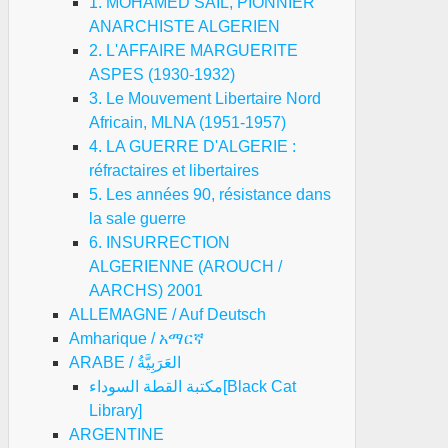
1. MOHAMED SAIL, PIONNIER
ANARCHISTE ALGERIEN
2. L'AFFAIRE MARGUERITE
ASPES (1930-1932)
3. Le Mouvement Libertaire Nord
Africain, MLNA (1951-1957)
4. LA GUERRE D'ALGERIE :
réfractaires et libertaires
5. Les années 90, résistance dans
la sale guerre
6. INSURRECTION
ALGERIENNE (AROUCH /
AARCHS) 2001
ALLEMAGNE / Auf Deutsch
Amharique / አማርኛ
ARABE / العَرَبِيَّةُ
مكتبة القطة السوداء[Black Cat
Library]
ARGENTINE