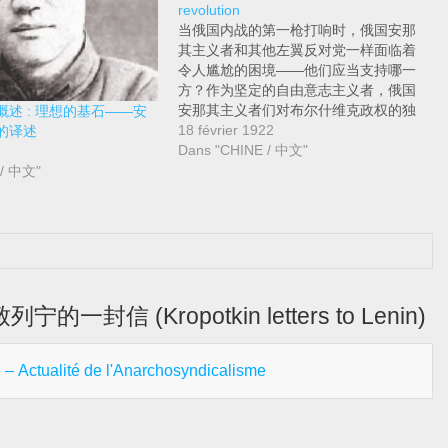
revolution
当俄国内战的第一枪打响时，俄国安那
其主义者和其他左翼反对党一样面临着
令人尴尬的困境——他们应当支持哪一
方？作为坚定的自由意志主义者，俄国
安那其主义者们对布尔什维克政权的独
述 : 理想的基石——安
裁政策不持任何正面看法，但白军的前
18 février 1922
的译述
景似乎更是一团乌漆嘛黑，同时，对苏
Dans "CHINE / 中文"
俄政权的积极反对可能会促使胜利的天
 / 中文"
平偏向极右分子，而另一方面，对布尔
什维克的支持可能会使他们深陷其中，
一旦布尔什维克所面对的危机消退，他
们将永久存在并且无人可撼动他们的霸
主地位。这是一个不管是由切身参与还
是局外旁观都难以给出解决办法的窘
境。经过多次反省和辩论，不同的无政
宁的一封信 (Kropotkin letters to Lenin)
府主义者采取了各种立场，例如主动抵
抗布尔什维克，被动中立到渴望合作。
然而，许多人将他们的命运投给了四面
lité de l'Anarchosyndicalisme
楚歌的苏俄政权。 其中一个较为突出的
例子是比尔·沙托夫。比尔·沙托夫是美
国前犹太妇女联盟的积极参与者，在二