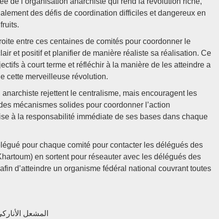
ée de l’organisation anarchiste qui rend la révolution riche,
également des défis de coordination difficiles et dangereux en
ruits.
étroite entre ces centaines de comités pour coordonner le
ir et positif et planifier de manière réaliste sa réalisation. Ce
ectifs à court terme et réfléchir à la manière de les atteindre a
de cette merveilleuse révolution.
n anarchiste rejettent le centralisme, mais encouragent les
r des mécanismes solides pour coordonner l’action
mise à la responsabilité immédiate de ses bases dans chaque
 délégué pour chaque comité pour contacter les délégués des
(Khartoum) en sortent pour réseauter avec les délégués des
 afin d’atteindre un organisme fédéral national couvrant toutes
uction CNT-AIT, relue par Tafayete Tanarkite المشعل الأناركي