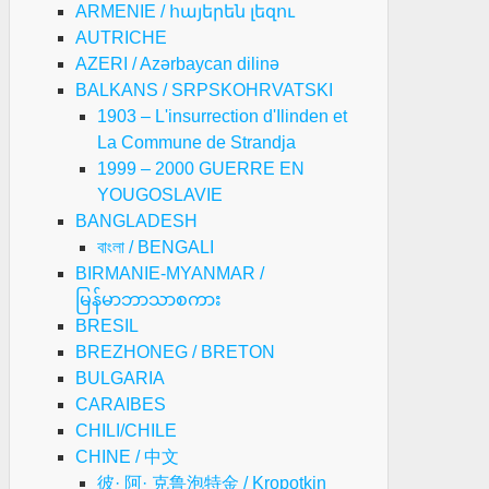
ARMENIE / հայերեն լեզու
AUTRICHE
AZERI / Azərbaycan dilinə
BALKANS / SRPSKOHRVATSKI
1903 – L'insurrection d'Ilinden et
La Commune de Strandja
1999 – 2000 GUERRE EN
YOUGOSLAVIE
BANGLADESH
বাংলা / BENGALI
BIRMANIE-MYANMAR /
မြန်မာဘာသာစကား
BRESIL
BREZHONEG / BRETON
BULGARIA
CARAIBES
CHILI/CHILE
CHINE / 中文
彼· 阿· 克鲁泡特金 / Kropotkin