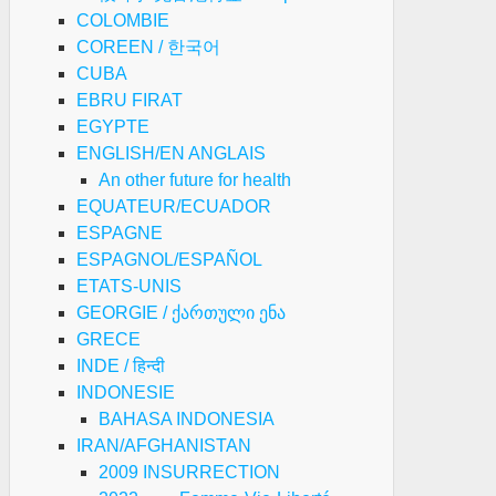
COLOMBIE
COREEN / 한국어
CUBA
EBRU FIRAT
EGYPTE
ENGLISH/EN ANGLAIS
An other future for health
EQUATEUR/ECUADOR
ESPAGNE
ESPAGNOL/ESPAÑOL
ETATS-UNIS
GEORGIE / ქართული ენა
GRECE
INDE / हिन्दी
INDONESIE
BAHASA INDONESIA
IRAN/AFGHANISTAN
2009 INSURRECTION