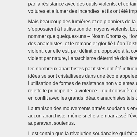
par la résistance avec des outils violents, et cert
voitures et allumer des incendies, et ils ont été im
Mais beaucoup des lumières et de pionniers de la
s’opposaient à l’utilisation de moyens violents. Le
nommer que quelques-uns – Noam Chomsky, Howar
des anarchistes, et le romancier glorifié Léon Tols
violent. car elle est, par définition, opposée à la c
violent par nature, l’anarchisme déterminé doit êtr
De nombreux anarchistes pacifistes ont été influe
idées se sont cristallisées dans une école appelé
l’utilisation de formes de résistance non violentes
rejette le principe de la violence. , qu’il considè
en conflit avec les grands idéaux anarchistes tels q
La trahison des mouvements armés soudanais enver
aucun anarchiste, même si elle a embarrassé l’éven
auparavant soutenus.
Il est certain que la révolution soudanaise qui fai