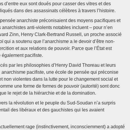
ains d’entre eux sont doués pour casser des vitres et des
pliqués dans des assassinats célèbres à travers l’histoire.
 pensée anarchiste préconisaient des moyens pacifiques et
s anarchistes anti-violents notables incluent – pour n’en
d Zinn, Henry Clark-Bertrand Russell, un proche associé
toï qui a soutenu que l’anarchisme a le devoir d’être non-
oercition et aux relations de pouvoir. Parce que l’État est
e également pacifiste.
ncés par les philosophies d’Henry David Thoreau et leurs
e anarchisme pacifiste, une école de pensée qui préconise
 et non violentes dans la lutte pour le changement social et
re comme une forme de formes de pouvoir (autorité) sont donc
ue le rejet de la hiérarchie et de la domination.
s la révolution et le peuple du Sud-Soudan n’a surpris
tail des libéraux et des gauchistes qui les avaient
t actuellement rage (instinctivement, inconsciemment) a adopté