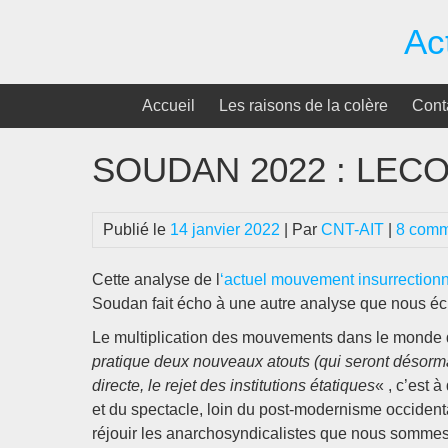
Passer
Ac
au
contenu
Accueil
Les raisons de la colère
Cont
SOUDAN 2022 : LEC
Publié le
14 janvier 2022
| Par
CNT-AIT
|
8 comm
Cette analyse de l
‘actuel mouvement insurrection
Soudan fait écho à une autre analyse que nous écr
Le multiplication des mouvements dans le monde 
pratique deux nouveaux atouts (qui seront désormai
directe, le rejet des institutions étatiques
« , c’est 
et du spectacle, loin du post-modernisme occidenta
réjouir les anarchosyndicalistes que nous somm