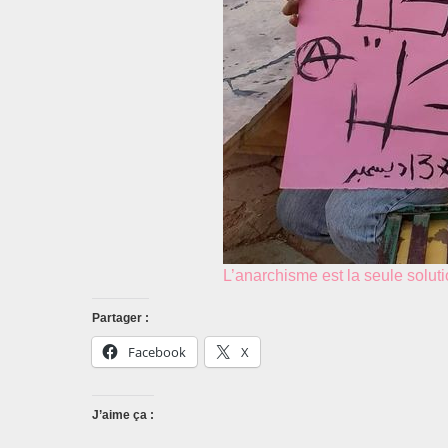
L’anarchisme est la seule solut
Partager :
Facebook
X
J’aime ça :