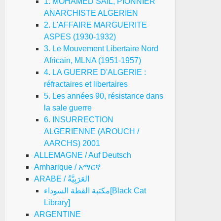
1. MOHAMED SAIL, PIONNIER
ANARCHISTE ALGERIEN
2. L'AFFAIRE MARGUERITE
ASPES (1930-1932)
3. Le Mouvement Libertaire Nord
Africain, MLNA (1951-1957)
4. LA GUERRE D'ALGERIE :
réfractaires et libertaires
5. Les années 90, résistance dans
la sale guerre
6. INSURRECTION
ALGERIENNE (AROUCH /
AARCHS) 2001
ALLEMAGNE / Auf Deutsch
Amharique / አማርኛ
ARABE / العَرَبِيَّةُ
مكتبة القطة السوداء[Black Cat
Library]
ARGENTINE