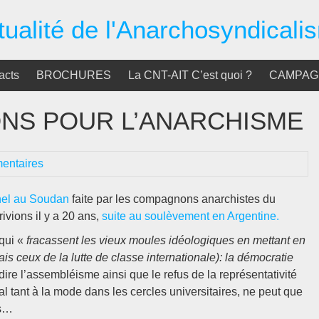
tualité de l'Anarchosyndicali
acts
BROCHURES
La CNT-AIT C’est quoi ?
CAMPAGN
ONS POUR L’ANARCHISME
entaires
nel au Soudan
faite par les compagnons anarchistes du
ivions il y a 20 ans,
suite au soulèvement en Argentine.
qui «
fracassent les vieux moules idéologiques en mettant en
s ceux de la lutte de classe internationale): la démocratie
à dire l’assembléisme ainsi que le refus de la représentativité
l tant à la mode dans les cercles universitaires, ne peut que
es…