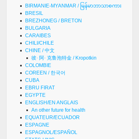
BIRMANIE-MYANMAR / မြန်မာဘာသာစကား
BRESIL
BREZHONEG / BRETON
BULGARIA
CARAIBES
CHILI/CHILE
CHINE / 中文
彼· 阿· 克鲁泡特金 / Kropotkin
COLOMBIE
COREEN / 한국어
CUBA
EBRU FIRAT
EGYPTE
ENGLISH/EN ANGLAIS
An other future for health
EQUATEUR/ECUADOR
ESPAGNE
ESPAGNOL/ESPAÑOL