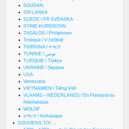
SOUDAN
SRI LANKA
SUEDE / PÅ SVENSKA
SYRIE-KURDISTAN
TAGALOG / Philipinnes
Tchèque / V češtině
TIGRIGNA / ትግርኛ
TUNISIE / تونس
TURQUIE / Türkçe
UKRAINE / Україна
USA
Venezuela
VIETNAMIEN / Tiếng Việt
VLAAMS – NEDERLANDS / En Flamand ou
Néerlandais
WOLOF
አማርኛ / Amharique
SOUVIENS TOI …