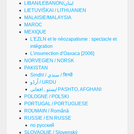
LIBAN/LEBANON/لبنان
LIETUVIŠKAI / LITHUANIEN
MALAISIE/MALAYSIA
MAROC
MEXIQUE
L'EZLN et le néozapatisme : spectacle et
intégration
L'insurrection d'Oaxaca [2006]
NORVEGIEN / NORSK
PAKISTAN
Sindhī / سنڌي / सिन्धी
اُردُو / URDU
پښتو , افغانی/ PASHTO, AFGHANI
POLOGNE / POLSKI
PORTUGAL / PORTUGUESE
ROUMAIN / Română
RUSSIE / EN RUSSE
по русский
SLOVAQUIE / Slovenský