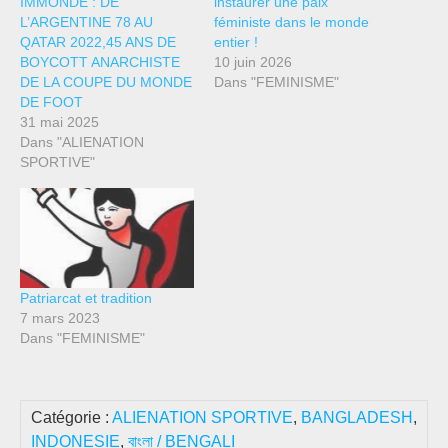
IMMONDE : DE
instaurer une paix
L’ARGENTINE 78 AU
féministe dans le monde
QATAR 2022,45 ANS DE
entier !
BOYCOTT ANARCHISTE
10 juin 2026
DE LA COUPE DU MONDE
Dans "FEMINISME"
DE FOOT
31 mai 2025
Dans "ALIENATION
SPORTIVE"
Patriarcat et tradition
7 mars 2023
Dans "FEMINISME"
Catégorie :
ALIENATION SPORTIVE
,
BANGLADESH
,
INDONESIE
,
বাংলা / BENGALI