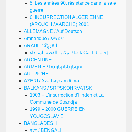
5. Les années 90, résistance dans la sale
guerre
6. INSURRECTION ALGERIENNE
(AROUCH / AARCHS) 2001
ALLEMAGNE / Auf Deutsch
Amharique / አማርኛ
ARABE / العَرَبِيَّةُ
مكتبة القطة السوداء[Black Cat Library]
ARGENTINE
ARMENIE / հայերեն լեզու
AUTRICHE
AZERI / Azərbaycan dilinə
BALKANS / SRPSKOHRVATSKI
1903 – L'insurrection d'Ilinden et La
Commune de Strandja
1999 – 2000 GUERRE EN
YOUGOSLAVIE
BANGLADESH
বাংলা / BENGALI