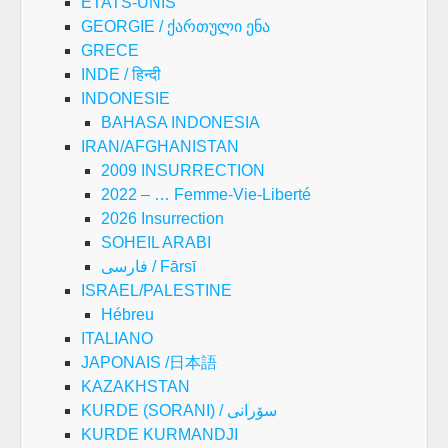
ETATS-UNIS
GEORGIE / ქართული ენა
GRECE
INDE / हिन्दी
INDONESIE
BAHASA INDONESIA
IRAN/AFGHANISTAN
2009 INSURRECTION
2022 – … Femme-Vie-Liberté
2026 Insurrection
SOHEIL ARABI
فارسی / Fārsī
ISRAEL/PALESTINE
Hébreu
ITALIANO
JAPONAIS /日本語
KAZAKHSTAN
KURDE (SORANI) / سۆرانی
KURDE KURMANDJI