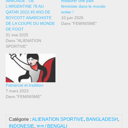
IMMONDE : DE
instaurer une paix
L’ARGENTINE 78 AU
féministe dans le monde
QATAR 2022,45 ANS DE
entier !
BOYCOTT ANARCHISTE
10 juin 2026
DE LA COUPE DU MONDE
Dans "FEMINISME"
DE FOOT
31 mai 2025
Dans "ALIENATION
SPORTIVE"
Patriarcat et tradition
7 mars 2023
Dans "FEMINISME"
Catégorie :
ALIENATION SPORTIVE
,
BANGLADESH
,
INDONESIE
,
বাংলা / BENGALI