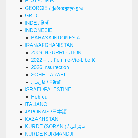
ETATS-UNIS
GEORGIE / ქართული ენა
GRECE
INDE / हिन्दी
INDONESIE
BAHASA INDONESIA
IRAN/AFGHANISTAN
2009 INSURRECTION
2022 – … Femme-Vie-Liberté
2026 Insurrection
SOHEIL ARABI
فارسی / Fārsī
ISRAEL/PALESTINE
Hébreu
ITALIANO
JAPONAIS /日本語
KAZAKHSTAN
KURDE (SORANI) / سۆرانی
KURDE KURMANDJI