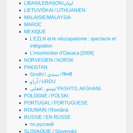
LIBAN/LEBANON/لبنان
LIETUVIŠKAI / LITHUANIEN
MALAISIE/MALAYSIA
MAROC
MEXIQUE
L'EZLN et le néozapatisme : spectacle et
intégration
L'insurrection d'Oaxaca [2006]
NORVEGIEN / NORSK
PAKISTAN
Sindhī / سنڌي / सिन्धी
اُردُو / URDU
پښتو , افغانی/ PASHTO, AFGHANI
POLOGNE / POLSKI
PORTUGAL / PORTUGUESE
ROUMAIN / Română
RUSSIE / EN RUSSE
по русский
SLOVAQUIE / Slovenský