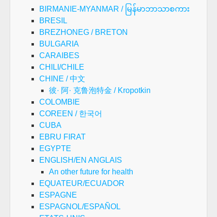
BIRMANIE-MYANMAR / မြန်မာဘာသာစကား
BRESIL
BREZHONEG / BRETON
BULGARIA
CARAIBES
CHILI/CHILE
CHINE / 中文
彼· 阿· 克鲁泡特金 / Kropotkin
COLOMBIE
COREEN / 한국어
CUBA
EBRU FIRAT
EGYPTE
ENGLISH/EN ANGLAIS
An other future for health
EQUATEUR/ECUADOR
ESPAGNE
ESPAGNOL/ESPAÑOL