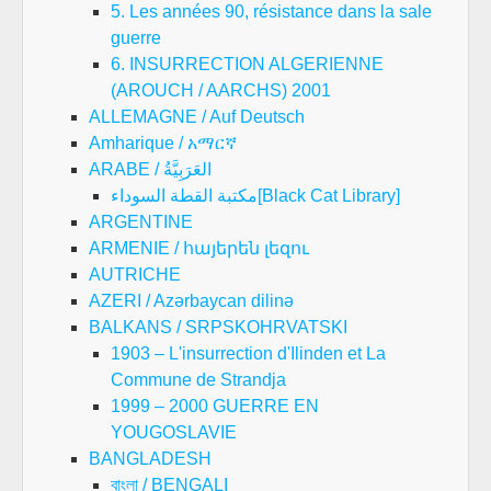
5. Les années 90, résistance dans la sale
guerre
6. INSURRECTION ALGERIENNE
(AROUCH / AARCHS) 2001
ALLEMAGNE / Auf Deutsch
Amharique / አማርኛ
ARABE / العَرَبِيَّةُ
مكتبة القطة السوداء[Black Cat Library]
ARGENTINE
ARMENIE / հայերեն լեզու
AUTRICHE
AZERI / Azərbaycan dilinə
BALKANS / SRPSKOHRVATSKI
1903 – L'insurrection d'Ilinden et La
Commune de Strandja
1999 – 2000 GUERRE EN
YOUGOSLAVIE
BANGLADESH
বাংলা / BENGALI