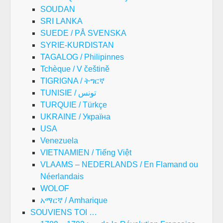
SOUDAN
SRI LANKA
SUEDE / PÅ SVENSKA
SYRIE-KURDISTAN
TAGALOG / Philipinnes
Tchèque / V češtině
TIGRIGNA / ትግርኛ
TUNISIE / تونس
TURQUIE / Türkçe
UKRAINE / Україна
USA
Venezuela
VIETNAMIEN / Tiếng Việt
VLAAMS – NEDERLANDS / En Flamand ou
Néerlandais
WOLOF
አማርኛ / Amharique
SOUVIENS TOI …