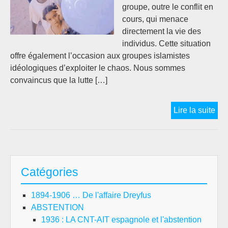
dém
groupe, outre le conflit en
en
cours, qui menace
min
directement la vie des
Éta
individus. Cette situation
offre également l’occasion aux groupes islamistes
idéologiques d’exploiter le chaos. Nous sommes
convaincus que la lutte […]
L’a
Lire la suite
du
Ra
Ana
du
Catégories
So
1894-1906 … De l'affaire Dreyfus
ABSTENTION
1936 : LA CNT-AIT espagnole et l'abstention