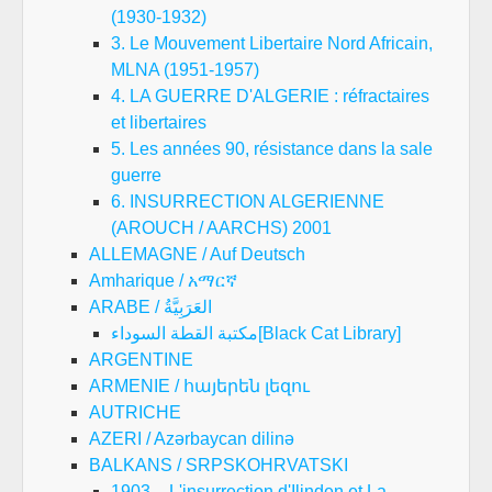
(1930-1932)
3. Le Mouvement Libertaire Nord Africain,
MLNA (1951-1957)
4. LA GUERRE D'ALGERIE : réfractaires
et libertaires
5. Les années 90, résistance dans la sale
guerre
6. INSURRECTION ALGERIENNE
(AROUCH / AARCHS) 2001
ALLEMAGNE / Auf Deutsch
Amharique / አማርኛ
ARABE / العَرَبِيَّةُ
مكتبة القطة السوداء[Black Cat Library]
ARGENTINE
ARMENIE / հայերեն լեզու
AUTRICHE
AZERI / Azərbaycan dilinə
BALKANS / SRPSKOHRVATSKI
1903 – L'insurrection d'Ilinden et La