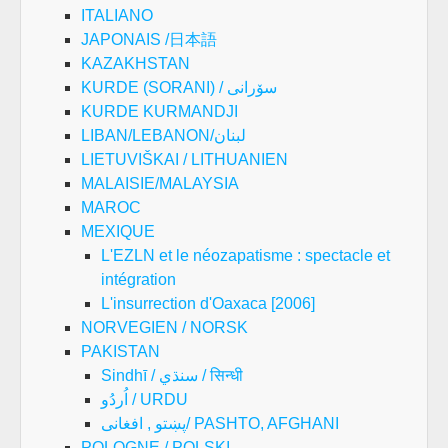
ITALIANO
JAPONAIS /日本語
KAZAKHSTAN
KURDE (SORANI) / سۆرانی
KURDE KURMANDJI
LIBAN/LEBANON/لبنان
LIETUVIŠKAI / LITHUANIEN
MALAISIE/MALAYSIA
MAROC
MEXIQUE
L'EZLN et le néozapatisme : spectacle et
intégration
L'insurrection d'Oaxaca [2006]
NORVEGIEN / NORSK
PAKISTAN
Sindhī / سنڌي / सिन्धी
اُردُو / URDU
پښتو , افغانی/ PASHTO, AFGHANI
POLOGNE / POLSKI