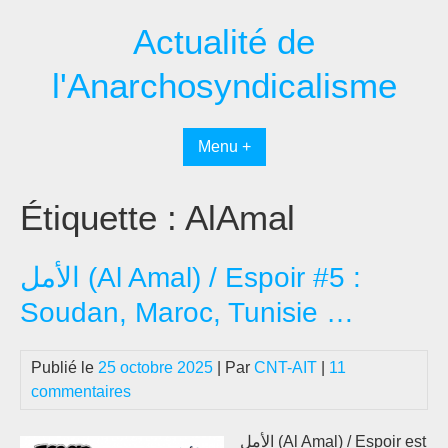
Passer
Actualité de
au
contenu
l'Anarchosyndicalisme
Menu +
Étiquette :
AlAmal
الأمل (Al Amal) / Espoir #5 :
Soudan, Maroc, Tunisie …
Publié le
25 octobre 2025
| Par
CNT-AIT
|
11
commentaires
الأمل (Al Amal) / Espoir est