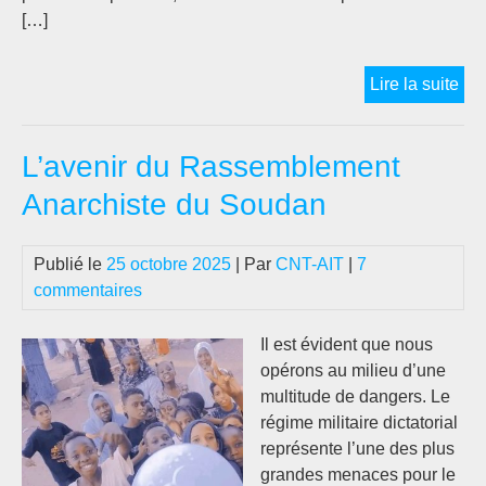
[…]
So
Lire la suite
:
La
L’avenir du Rassemblement
cri
à
Anarchiste du Soudan
Kha
ou
Publié le
25 octobre 2025
| Par
CNT-AIT
|
7
la
commentaires
cri
pou
Kha
Il est évident que nous
?
opérons au milieu d’une
Un
multitude de dangers. Le
gue
régime militaire dictatorial
pou
représente l’une des plus
le
grandes menaces pour le