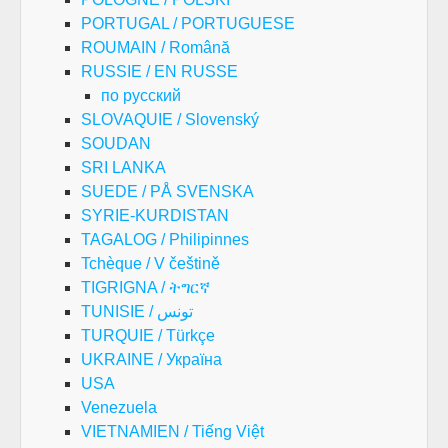
PORTUGAL / PORTUGUESE
ROUMAIN / Română
RUSSIE / EN RUSSE
по русский
SLOVAQUIE / Slovenský
SOUDAN
SRI LANKA
SUEDE / PÅ SVENSKA
SYRIE-KURDISTAN
TAGALOG / Philipinnes
Tchèque / V češtině
TIGRIGNA / ትግርኛ
TUNISIE / تونس
TURQUIE / Türkçe
UKRAINE / Україна
USA
Venezuela
VIETNAMIEN / Tiếng Việt