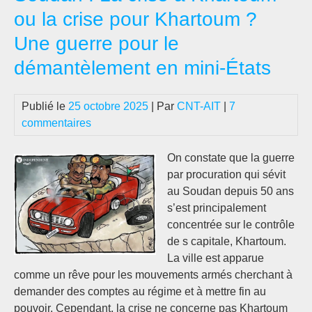
Esp
ou la crise pour Khartoum ?
#5
Une guerre pour le
:
Sou
démantèlement en mini-États
Mar
Tun
Publié le
25 octobre 2025
| Par
CNT-AIT
|
7
…
commentaires
On constate que la guerre
par procuration qui sévit
au Soudan depuis 50 ans
s’est principalement
concentrée sur le contrôle
de s capitale, Khartoum.
La ville est apparue
comme un rêve pour les mouvements armés cherchant à
demander des comptes au régime et à mettre fin au
pouvoir. Cependant, la crise ne concerne pas Khartoum