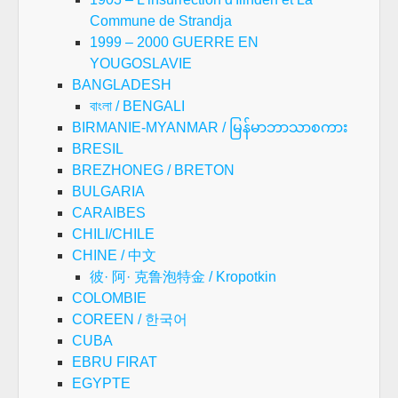
Commune de Strandja
1999 – 2000 GUERRE EN
YOUGOSLAVIE
BANGLADESH
বাংলা / BENGALI
BIRMANIE-MYANMAR / မြန်မာဘာသာစကား
BRESIL
BREZHONEG / BRETON
BULGARIA
CARAIBES
CHILI/CHILE
CHINE / 中文
彼· 阿· 克鲁泡特金 / Kropotkin
COLOMBIE
COREEN / 한국어
CUBA
EBRU FIRAT
EGYPTE