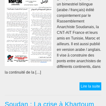
un bimestriel bilingue
(arabe / français) édité
conjointement par le
Rassemblement
Anarchiste Soudanais, la
CNT-AIT France et leurs
amis en Tunisie, Maroc et
ailleurs. Il est aussi publié
en version arabe / anglais.
Il vise à construire des
ponts entre anarchistes de
différents continents, dans
la continuité de la […]
أمل
Lire la suite
(Al
Ama
Soudan : La crise à Khartoum
/