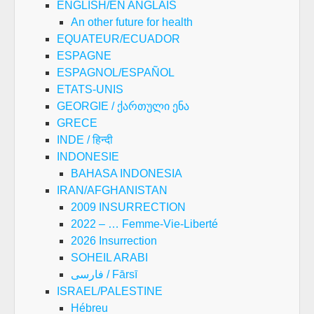
ENGLISH/EN ANGLAIS
An other future for health
EQUATEUR/ECUADOR
ESPAGNE
ESPAGNOL/ESPAÑOL
ETATS-UNIS
GEORGIE / ქართული ენა
GRECE
INDE / हिन्दी
INDONESIE
BAHASA INDONESIA
IRAN/AFGHANISTAN
2009 INSURRECTION
2022 – … Femme-Vie-Liberté
2026 Insurrection
SOHEIL ARABI
فارسی / Fārsī
ISRAEL/PALESTINE
Hébreu