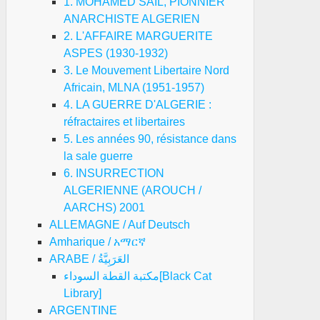
1. MOHAMED SAIL, PIONNIER
ANARCHISTE ALGERIEN
2. L'AFFAIRE MARGUERITE
ASPES (1930-1932)
3. Le Mouvement Libertaire Nord
Africain, MLNA (1951-1957)
4. LA GUERRE D'ALGERIE :
réfractaires et libertaires
5. Les années 90, résistance dans
la sale guerre
6. INSURRECTION
ALGERIENNE (AROUCH /
AARCHS) 2001
ALLEMAGNE / Auf Deutsch
Amharique / አማርኛ
ARABE / العَرَبِيَّةُ
مكتبة القطة السوداء[Black Cat
Library]
ARGENTINE