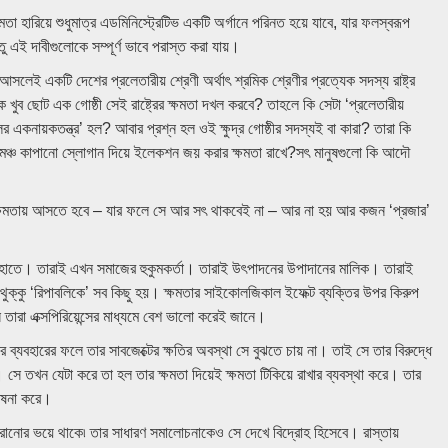
্ষমতা হারিয়ে শুধুমাত্র এডমিনিস্ট্রেটিভ একটি অর্গানে পরিনত হয়ে যাবে, যার ফলস্বরূপ
তু এই দাবীগুলোকে সম্পূর্ণ ভাবে পরাস্ত করা যায়।
আসলেই একটি দেশের প্রলেতারীয় শ্রেণী অর্থাৎ শ্রমিক শ্রেণীর প্রত্যেক সদস্য রাষ্ট্র
ে খুব ছোট এক গোষ্ঠী সেই রাষ্ট্রের ক্ষমতা দখল করবে? তাহলে কি সেটা ‘প্রলেতারীয়
ের একনায়কতন্ত্র’ হল? আবার প্রশ্ন হল ওই ক্ষুদ্র গোষ্ঠীর সদস্যই বা কারা? তারা কি
রা মঞ্চ কাপানো স্লোগান দিয়ে ইলেকশন জয় করার ক্ষমতা রাখে?সৎ মানুষগুলো কি আদৌ
ে ক্ষমতায় আসতে হবে – যার ফলে সে আর সৎ থাকবেই না – আর না হয় আর কজন ‘প্রজার’
দের হাতে। তারাই এখন সমাজের হুকুমকর্তা। তারাই উৎপাদনের উপাদানের মালিক। তারাই
 থুক্কু ‘রিপাবলিকে’ সব কিছু হয়। ক্ষমতার সাইকোলজিকাল ইফেক্ট ব্যক্তির উপর কিরুপ
তারা এক্সপিরিয়েন্সের মাধ্যমে বেশ ভালো করেই জানে।
র ব্যবহারের ফলে তার সাবজেক্টের ক্ষতির অবস্থা সে বুঝতে চায় না। তাই সে তার বিরুদ্ধে
ে তখন যেটা করে তা হল তার ক্ষমতা দিয়েই ক্ষমতা টিকিয়ে রাখার ব্যবস্থা করে। তার
োষনা করে।
ারানোর ভয়ে থাকে৷ তার সাধারণ সমালোচনাকেও সে দেখে বিদ্রোহ হিসেবে। রাস্তায়