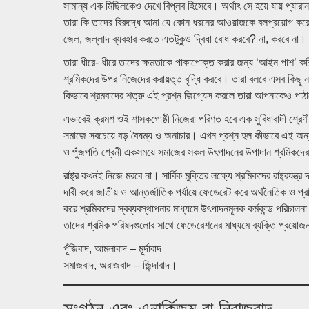
সামান্য এক মিছিলকেও দেখে বিপ্লব হিসেবে। অর্থাৎ সে হয়ে যায় প্যারা
তারা কি তাদের বিরুদ্ধে আনা যে কোন ধরনের আওয়াজকে বলপ্রয়োগ করে দ
জেল, জল্লাদ ব্যবহার করতে এতটুকুও দ্বিধা বোধ করবে? না, করবে না।
তারা ধীরে- ধীরে তাদের ক্ষমতাকে পাকাপোক্ত করার জন্য ‘আইন পাশ’ 
শ্রমিকদের উপর নিজেদের করায়ত্ত বৃদ্ধি করবে। তারা বলবে এসব কিছু নাক
কিভাবে শ্রমবাদের শত্রু এই প্রশ্ন জিগ্যেস করলে তারা আপনাকেও পাঠ
এভাবেই ক্রমশ ওই শাসকগোষ্ঠী নিজেরা পরিণত হবে এক সুবিধাবাদী শ্রেণী
সমাজে সবচেয়ে বড় বৈষম্য ও অনাচার। এখন প্রশ্ন হল কীভাবে এই অন্যায়
ও পুঁজপতি শ্রেনী একসময়ে সমাজের সকল উৎপাদনের উপাদান শ্রমিকদে
রাষ্ট্র কখনই নিজে মরবে না। সার্বিক মুক্তির লক্ষ্যে শ্রমিকদের রাষ্ট্রয
দাবী করে জাতীয় ও আন্তর্জাতিক পর্যায়ে ফেডেরেট করে অর্থনৈতিক ও প্রত
করে শ্রমিকদের স্বব্যবস্থাপনার মাধ্যমে উৎপাদনমূলক কর্মকান্ড পরিচ
তাদের শ্রমিক পরিষদগুলোর সাথে ফেডেরেশনের মাধ্যমে ব্যক্তি প্রয়োজ
পূঁজিবাদ, আমলাবাদ – মূর্দাবাদ
সমাজবাদ, অরাজবাদ – জিন্দাবাদ।
সংগঠন এবং এনার্কিজম বা নিরাজবাদ