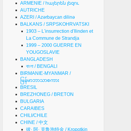
ARMENIE / հայերեն լեզու
AUTRICHE
AZERI / Azərbaycan dilinə
BALKANS / SRPSKOHRVATSKI
1903 – L'insurrection d'Ilinden et
La Commune de Strandja
1999 – 2000 GUERRE EN
YOUGOSLAVIE
BANGLADESH
বাংলা / BENGALI
BIRMANIE-MYANMAR /
မြန်မာဘာသာစကား
BRESIL
BREZHONEG / BRETON
BULGARIA
CARAIBES
CHILI/CHILE
CHINE / 中文
彼· 阿· 克鲁泡特金 / Kropotkin