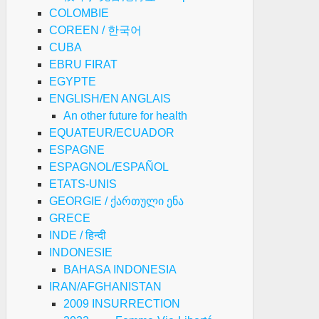
COLOMBIE
COREEN / 한국어
CUBA
EBRU FIRAT
EGYPTE
ENGLISH/EN ANGLAIS
An other future for health
EQUATEUR/ECUADOR
ESPAGNE
ESPAGNOL/ESPAÑOL
ETATS-UNIS
GEORGIE / ქართული ენა
GRECE
INDE / हिन्दी
INDONESIE
BAHASA INDONESIA
IRAN/AFGHANISTAN
2009 INSURRECTION