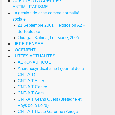
GUERRE A LA GUERRE /
ANTIMILITARISME
La gestion de crise comme normalité
sociale
21 Septembre 2001 : l'explosion AZF
de Toulouse
Ouragan Katrina, Louisiane, 2005
LIBRE-PENSEE
LOGEMENT
LUTTES ACTUALITES
AERONAUTIQUE
Anarchosyndicalisme ! (journal de la
CNT-AIT)
CNT-AIT Allier
CNT-AIT Centre
CNT-AIT Gers
CNT-AIT Grand Ouest (Bretagne et
Pays de la Loire)
CNT-AIT Haute-Garonne / Ariège