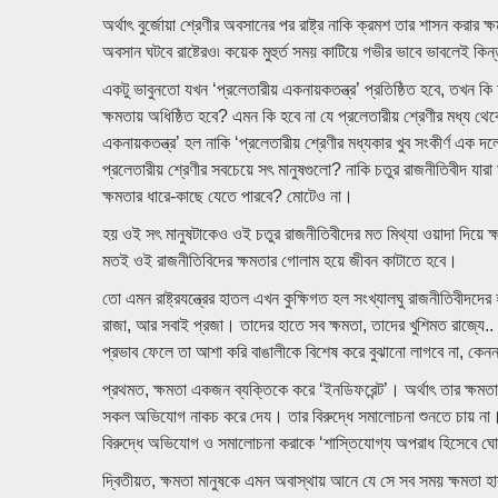
অর্থাৎ বুর্জোয়া শ্রেণীর অবসানের পর রাষ্ট্র নাকি ক্রমশ তার শাসন করার ক
অবসান ঘটবে রাষ্টেরও৷ কয়েক মুহুর্ত সময় কাটিয়ে গভীর ভাবে ভাবলেই কিন্
একটু ভাবুনতো যখন ‘প্রলেতারীয় একনায়কতন্ত্র’ প্রতিষ্ঠিত হবে, তখন কি 
ক্ষমতায় অধিষ্ঠিত হবে? এমন কি হবে না যে প্রলেতারীয় শ্রেণীর মধ্য থেক
একনায়কতন্ত্র’ হল নাকি ‘প্রলেতারীয় শ্রেণীর মধ্যকার খুব সংকীর্ণ এক দল
প্রলেতারীয় শ্রেণীর সবচেয়ে সৎ মানুষগুলো? নাকি চতুর রাজনীতিবীদ যা
ক্ষমতার ধারে-কাছে যেতে পারবে? মোটেও না।
হয় ওই সৎ মানুষটাকেও ওই চতুর রাজনীতিবীদের মত মিথ্যা ওয়াদা দিয়
মতই ওই রাজনীতিবিদের ক্ষমতার গোলাম হয়ে জীবন কাটাতে হবে।
তো এমন রাষ্ট্রযন্ত্রের হাতল এখন কুক্ষিগত হল সংখ্যালঘু রাজনীতিবীদ
রাজা, আর সবাই প্রজা। তাদের হাতে সব ক্ষমতা, তাদের খুশিমত রাজ্যে..
প্রভাব ফেলে তা আশা করি বাঙালীকে বিশেষ করে বুঝানো লাগবে না, কেনন 
প্রথমত, ক্ষমতা একজন ব্যক্তিকে করে ‘ইনডিফরেন্ট’। অর্থাৎ তার ক্ষমতা
সকল অভিযোগ নাকচ করে দেয। তার বিরুদ্ধে সমালোচনা শুনতে চায় না। স
বিরুদ্ধে অভিযোগ ও সমালোচনা করাকে ‘শাস্তিযোগ্য অপরাধ হিসেবে ঘ
দ্বিতীয়ত, ক্ষমতা মানুষকে এমন অবাস্থায় আনে যে সে সব সময় ক্ষমতা হ