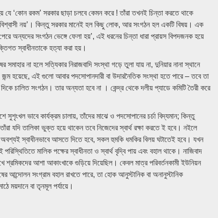
 হয় যে ‘কোন রকম’ সরকার ছাড়া চলবে কেমন করে ! তাঁরা তখনই চিন্তা করতে থাকে
ে বিশ্বাসী নয়’। কিন্তু সরকার মানেই হল কিছু লোক, আর সংগঠন হল একটি বিষয়। এক
পেরে অন্যদের সংগঠন ভেঙ্গে ফেলা হয়’, এই ধরনের চিন্তা ধারা প্রায়স বিপদজনক হয়ে
ক্তিগত স্বাধীনতাকে হত্যা করা হয়।
 সমাহার না হলে সত্যিকার নিরাজবাদি সংস্থা গড়ে তুলা যায় না, দুনিয়ার নানা স্থানে
র ও জন্ম হয়েছে, এই গুলো আবার পদসোপানদারী বা উদারনৈতিক সংস্থা হতে পারে – তবে তা
দিকে চালিত সংগঠন। তার অন্যতা হবে না । কেন্দ্র থেকে দলীয় প্যাডে কমিটি তৈরী করে
 সুশৃংখল ভাবে কার্যক্রম চালায়, তাঁদের মাঝে ও পদসোপানের চর্চা বিদ্যমান; কিন্তু
ঁরা যদি তালিকা ভুক্ত হয়ে থাকেন তবে নিজেদের স্বার্থ রক্ষা করতে ই হবে। নইলে
কে অবশ্যই স্বাধীনভাবে আসতে দিতে হবে, সকল হুমকি ধমকির বিলয় ঘটাতেই হবে। যখন
ই পরিস্থিতিতে মালিক পক্ষের স্বাধীনতা ও স্বার্থ বৃদ্বি পায় এবং বহাল থাকে। নাজিবাদ
েখে শ্রমিকদের আশা আকাংখাকে গুড়িয়ে দিয়েছিল। কেবল মাত্র পরিবর্তনকামী ইউনিয়ন
গমানুষের আন্দোলন সংগ্রাম বহাল রাখতে পারে, তা হোক আনুস্টানিক বা অনানুস্টানিক
াঠে ময়দানে বা তৃনমূল পর্যায়ে।