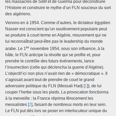
les massacres de Sétif et de Guelma pour déconstruire
l’Histoire et construire le mythe d’un FLN soucieux du sort
des algériens.
Venons-en à 1954. Comme d’autres, le dictateur égyptien
Nasser est conscient qu’un soulèvement populaire peut
se produire à court terme en Algérie, mouvement qui ne
lui reconnaîtrait peut-être pas le leadership du monde
er
arabe. Le 1
novembre 1954, sous son influence, à la
hâte, le FLN anticipe la révolte qui se profile et, pour
prendre le contrôle des futurs événements, lance
l’insurrection (celle qui déclencha la guerre d’Algérie).
L’objectif ici non plus n’avait rien de « démocratique ». Il
s’agissait avant tout de prendre de court le grand
adversaire politique du FLN (Messali Hadj [
1
]), de lui
couper l’herbe sous les pieds. La provocation fonctionna
à la merveille : la France réprima férocement les
messalistes [
2
], faisant de nombreux morts en leur sein.
Le FLN put dès lors se poser en interlocuteur unique du