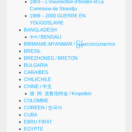
1903 – L'insurrection d'Ilinden et La
Commune de Strandja
1999 – 2000 GUERRE EN
YOUGOSLAVIE
BANGLADESH
বাংলা / BENGALI
BIRMANIE-MYANMAR / မြန်မာဘာသာစကား
BRESIL
BREZHONEG / BRETON
BULGARIA
CARAIBES
CHILI/CHILE
CHINE / 中文
彼· 阿· 克鲁泡特金 / Kropotkin
COLOMBIE
COREEN / 한국어
CUBA
EBRU FIRAT
EGYPTE