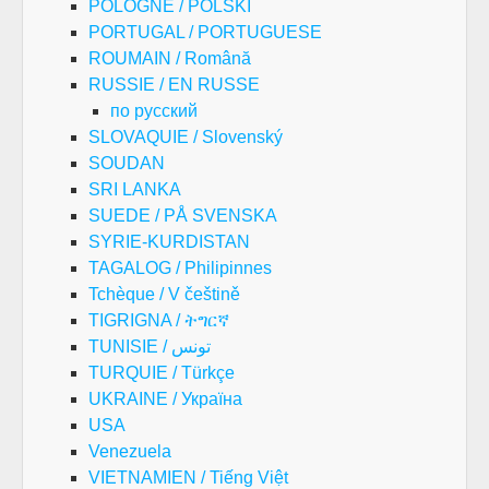
POLOGNE / POLSKI
PORTUGAL / PORTUGUESE
ROUMAIN / Română
RUSSIE / EN RUSSE
по русский
SLOVAQUIE / Slovenský
SOUDAN
SRI LANKA
SUEDE / PÅ SVENSKA
SYRIE-KURDISTAN
TAGALOG / Philipinnes
Tchèque / V češtině
TIGRIGNA / ትግርኛ
TUNISIE / تونس
TURQUIE / Türkçe
UKRAINE / Україна
USA
Venezuela
VIETNAMIEN / Tiếng Việt