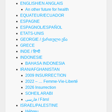
ENGLISH/EN ANGLAIS
An other future for health
EQUATEUR/ECUADOR
ESPAGNE
ESPAGNOL/ESPAÑOL
ETATS-UNIS
GEORGIE / ქართული ენა
GRECE
INDE / हिन्दी
INDONESIE
BAHASA INDONESIA
IRAN/AFGHANISTAN
2009 INSURRECTION
2022 – … Femme-Vie-Liberté
2026 Insurrection
SOHEIL ARABI
فارسی / Fārsī
ISRAEL/PALESTINE
Hébreu