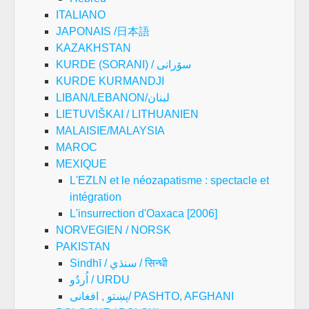
ITALIANO
JAPONAIS /日本語
KAZAKHSTAN
KURDE (SORANI) / سۆرانی
KURDE KURMANDJI
LIBAN/LEBANON/لبنان
LIETUVIŠKAI / LITHUANIEN
MALAISIE/MALAYSIA
MAROC
MEXIQUE
L'EZLN et le néozapatisme : spectacle et
intégration
L'insurrection d'Oaxaca [2006]
NORVEGIEN / NORSK
PAKISTAN
Sindhī / سنڌي / सिन्धी
اُردُو / URDU
پښتو , افغانی/ PASHTO, AFGHANI