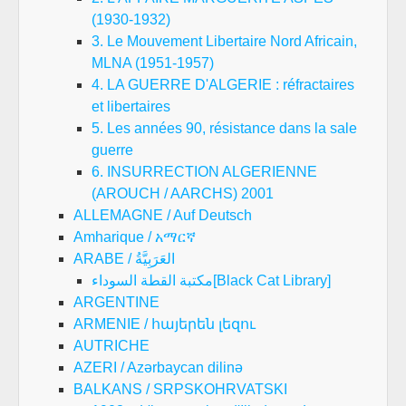
(1930-1932)
3. Le Mouvement Libertaire Nord Africain,
MLNA (1951-1957)
4. LA GUERRE D'ALGERIE : réfractaires
et libertaires
5. Les années 90, résistance dans la sale
guerre
6. INSURRECTION ALGERIENNE
(AROUCH / AARCHS) 2001
ALLEMAGNE / Auf Deutsch
Amharique / አማርኛ
ARABE / العَرَبِيَّةُ
مكتبة القطة السوداء[Black Cat Library]
ARGENTINE
ARMENIE / հայերեն լեզու
AUTRICHE
AZERI / Azərbaycan dilinə
BALKANS / SRPSKOHRVATSKI